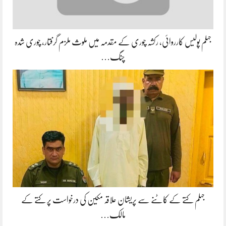
جہلم پولیس کارروائی، رکشہ چوری کے مقدمہ میں ملوث ملزم گرفتار، چوری شدہ
چنگ…
جہلم کتے کے کاٹنے سے پریشان علاقہ مکین کی درخواست پر کتے کے
مالک…