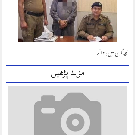
کیٹاگری میں :
جرائم
مزید پڑھیں