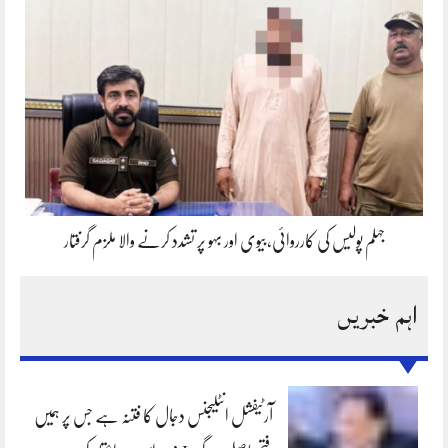
جہلم پولیس کی کارروائی،بیوی اور بہو پر تشدد کرنے والا ملزم گرفتار
اہم خبریں
آرٹیفشل انٹلیجنس دجال کا فتنہ ہے جس پر ہمیں