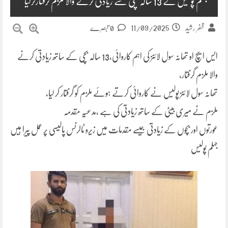
جہلم پولیس نے 13 سالہ بچی سے زیادتی کرنے والا ملزم گرفتارکرلیا
11/09/2025
ظفر رشید
0 تبصرے
ایس ایچ او تھانہ سول لائنز کی اہم کاروائی،13 سالہ بچی کے ساتھ زیادتی کرنے
والا ملزم گرفتار،
تھانہ سول لائنز پولیس نے کاروائی کرتے ہوئے ملزم کو گرفتار کر لیا،
ملزم نے میری بیٹی کے ساتھ زیادتی کی ہے ،مدعیہ مقدمہ
عورتوں اور بچوں کے زیادتی جیسے مقدمات میں زیرو ٹالرنس پالیسی پر عمل پیرا ہیں
جہلم پولیس