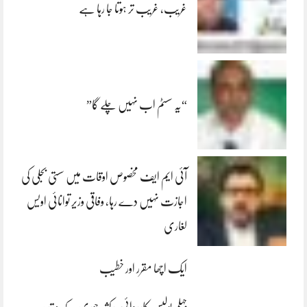
غریب، غریب تر ہوتا جا رہا ہے
“یہ سسٹم اب نہیں چلے گا”
آئی ایم ایف مخصوص اوقات میں سستی بجلی کی
اجازت نہیں دے رہا، وفاقی وزیر توانائی اویس
لغاری
ایک اچھا مقرر اور خطیب
جہلم پولیس کارروائی، رکشہ چوری کے مقدمہ