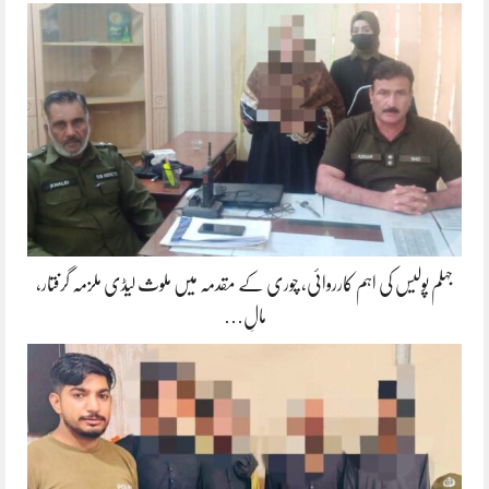
جہلم پولیس کی اہم کارروائی، چوری کے مقدمہ میں ملوث لیڈی ملزمہ گرفتار،
مالِ…