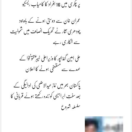
پر چکری میں 16 افراد کا کامیاب ریسکیو
عمران خان سے دوستی ہونے کے باوجود
چودھری نثار نے تحریک انصاف میں شمولیت
سے انکاری رہے
علی امین گنڈاپور کا وزیراعلیٰ خیبرپختونخوا کے
عہدے سے مستعفی ہونے کا اعلان
پاکستان بھر میں نمازِ عیدالاضحی کی ادائیگی کے
بعد سنتِ ابراہیمی کو زندہ رکھتے ہوئے قربانی کا
سلسلہ شروع