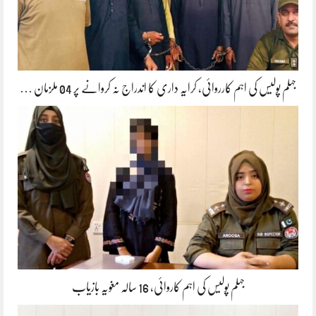
جہلم پولیس کی اہم کارروائی، کرایہ داری کا اندراج نہ کروانے پر 04 ملزمان …
جہلم پولیس کی اہم کاروائی، 16 سالہ مغویہ بازیاب