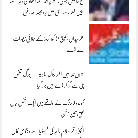
فتح حاصل ہو گی،AI پر اندھے اعتماد کی وجہ سے
ہمیں خطرات لاحق ہیں پروفیسر احمد رفیق
کلرسیداں ڈکیتی‘ڈاکو1 کروڑ کے طلائی زیورات
لے اڑے
بھون نلہ میں افسوسناک حادثہ — بزرگ شخص
پلی سے گر کر نالے میں بہہ گیا
کہوٹہ: فائرنگ کے واقعے میں ایک شخص جاں
بحق، تین زخمی
انجینئر قمراسلام راجہ کی کمبوڈیا سے ہنگامی کال