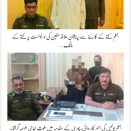
جہلم کتے کے کاٹنے سے پریشان علاقہ مکین کی درخواست پر کتے کے
مالک…
جہلم پولیس کی اہم کارروائی، چوری کے مقدمہ میں ملوث لیڈی ملزمہ گرفتار،