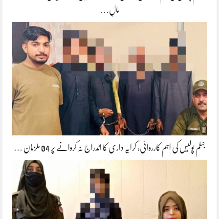
مالِ…
جہلم پولیس کی اہم کارروائی، کرایہ داری کا اندراج نہ کروانے پر 04 ملزمان …