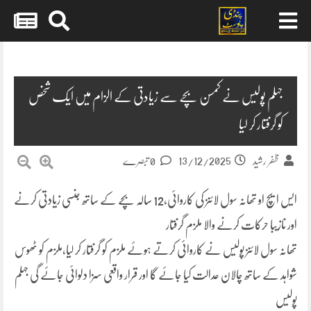
Skip
to
content
جہلم پولیس نے کمسن بچے سے زیادتی کے الزام میں ایک شخص
کو گرفتار کر لیا
13/12/2025
ظفر رشید
0 تبصرے
ایس ایچ او تھانہ سول لائنز کی کاروائی،12 سالہ بچے کے ساتھ جنسی زیادتی کرنے
اور نازیبا حرکات کرنے والا ملزم گرفتار
تھانہ سول لائنز پولیس نے کاروائی کرتے ہوئے ملزم کو گرفتار کر لیا،ملزم کو ٹھوس
شواہد کے ساتھ چالان عدالت کیا جائے گا اور قرار واقعی سزا دلوائی جائے گی جہلم
پولیس