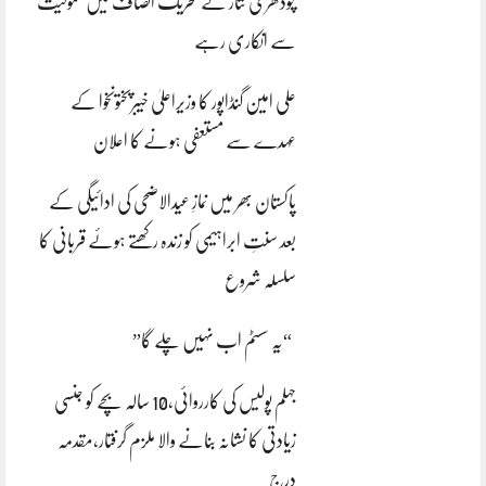
چودھری نثار نے تحریک انصاف میں شمولیت
سے انکاری رہے
علی امین گنڈاپور کا وزیراعلیٰ خیبرپختونخوا کے
عہدے سے مستعفی ہونے کا اعلان
پاکستان بھر میں نمازِ عیدالاضحی کی ادائیگی کے
بعد سنتِ ابراہیمی کو زندہ رکھتے ہوئے قربانی کا
سلسلہ شروع
“یہ سسٹم اب نہیں چلے گا”
جہلم پولیس کی کارروائی،10 سالہ بچے کو جنسی
زیادتی کا نشانہ بنانے والا ملزم گرفتار،مقدمہ
درج