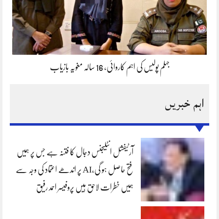
جہلم پولیس کی اہم کاروائی، 16 سالہ مغویہ بازیاب
اہم خبریں
آرٹیفشل انٹلیجنس دجال کا فتنہ ہے جس پر ہمیں
فتح حاصل ہو گی،AI پر اندھے اعتماد کی وجہ سے
ہمیں خطرات لاحق ہیں پروفیسر احمد رفیق