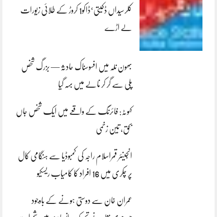
کلرسیداں ڈکیتی‘ڈاکو1 کروڑ کے طلائی زیورات
لے اڑے
بھون نلہ میں افسوسناک حادثہ — بزرگ شخص
پلی سے گر کر نالے میں بہہ گیا
کہوٹہ: فائرنگ کے واقعے میں ایک شخص جاں
بحق، تین زخمی
انجینئر قمراسلام راجہ کی کمبوڈیا سے ہنگامی کال
پر چکری میں 16 افراد کا کامیاب ریسکیو
عمران خان سے دوستی ہونے کے باوجود