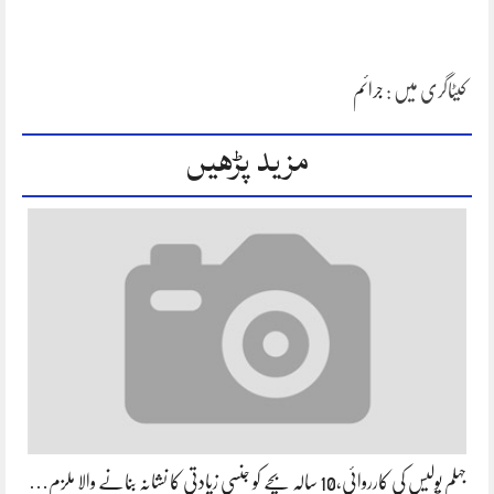
کیٹاگری میں :
جرائم
مزید پڑھیں
جہلم پولیس کی کارروائی،10 سالہ بچے کو جنسی زیادتی کا نشانہ بنانے والا ملزم…