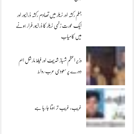
جہلم رکشہ اور ٹریلر میں تصادم رکشہ ڈرائیور اور
ایک عورت زخمی ٹریلر کا ڈرائیور فرار ہونے
میں کامیاب
وزیر اعظم شہباز شریف اور فیلڈ مارشل اہم
دورے پر سعودی عرب روانہ
غریب، غریب تر ہوتا جا رہا ہے