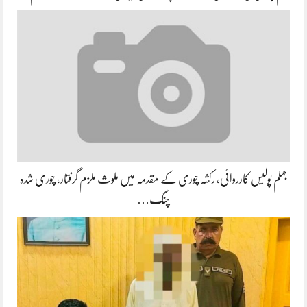
جہلم پولیس کارروائی، رکشہ چوری کے مقدمہ میں ملوث ملزم گرفتار، چوری شدہ
چنگ…