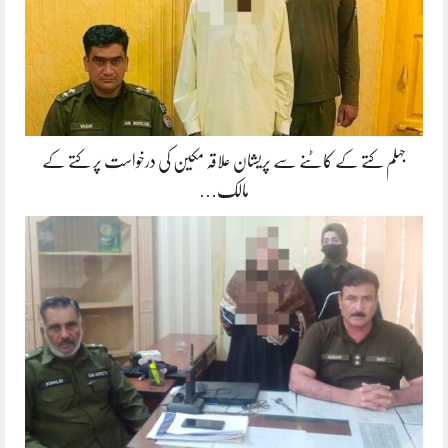
جہلم کتے کے کاٹنے سے پریشان علاقہ مکین کی درخواست پر کتے کے
مالک…