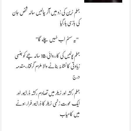
جہلم ٹرین کی زد میں آکر چالیس سالہ شخص جان
کی بازی ہارگیا
“یہ سسٹم اب نہیں چلے گا”
جہلم پولیس کی کارروائی،10 سالہ بچے کو جنسی
زیادتی کا نشانہ بنانے والا ملزم گرفتار،مقدمہ
درج
جہلم رکشہ اور ٹریلر میں تصادم رکشہ ڈرائیور اور
ایک عورت زخمی ٹریلر کا ڈرائیور فرار ہونے
میں کامیاب