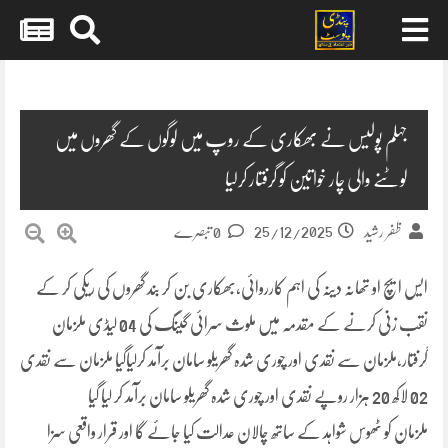
Skip
to
content
جہلم پولیس نے بھکاری کے روپ میں لوگوں کے گھروں میں
لوٹنے والی چار خواتین کو گرفتار کرلیا
25/12/2025
ظفر رشید
0 تبصرے
ایس ایچ او تھانہ دینہ کی اہم کارروائی،بھکاری بن کر بند گھروں کی ریکی کر کے
نقب زنی کرنے کے مقدمہ میں ملوث سرائی گینگ کی 04 لیڈی ملزمان
گرفتار،ملزمان سے نقدی اور چوری شدہ گھریلو سامان برآمد کرلیاگیا ملزمان سے نقدی
02 لاکھ 20 ہزار روپے نقدی اور چوری شدہ گھریلو سامان برآمد کر لیا گیا
ملزمان کو ٹھوس شواہد کے ساتھ چالان عدالت کیا جائے گا اور قرار واقعی سزا