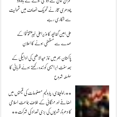
عمران خان سے دوستی ہونے کے باوجود
چودھری نثار نے تحریک انصاف میں شمولیت
سے انکاری رہے
علی امین گنڈاپور کا وزیراعلیٰ خیبرپختونخوا کے
عہدے سے مستعفی ہونے کا اعلان
پاکستان بھر میں نمازِ عیدالاضحی کی ادائیگی کے
بعد سنتِ ابراہیمی کو زندہ رکھتے ہوئے قربانی کا
سلسلہ شروع
**راولپنڈی: پٹرولیم مصنوعات کی قیمتوں میں
اضافے اور مہنگائی کے خلاف جماعت اسلامی
کا دھرنا، شہریوں کی بڑی تعداد کی شرکت**