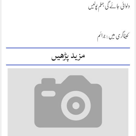
دلوائی جائے گی جہلم پولیس
کیٹاگری میں :
جرائم
مزید پڑھیں