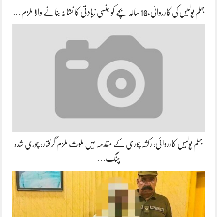
جہلم پولیس کی کارروائی،10 سالہ بچے کو جنسی زیادتی کا نشانہ بنانے والا ملزم…
جہلم پولیس کارروائی، رکشہ چوری کے مقدمہ میں ملوث ملزم گرفتار، چوری شدہ
چنگ…