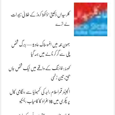
کلرسیداں ڈکیتی‘ڈاکو1 کروڑ کے طلائی زیورات
لے اڑے
بھون نلہ میں افسوسناک حادثہ — بزرگ شخص
پلی سے گر کر نالے میں بہہ گیا
کہوٹہ: فائرنگ کے واقعے میں ایک شخص جاں
بحق، تین زخمی
انجینئر قمراسلام راجہ کی کمبوڈیا سے ہنگامی کال
پر چکری میں 16 افراد کا کامیاب ریسکیو