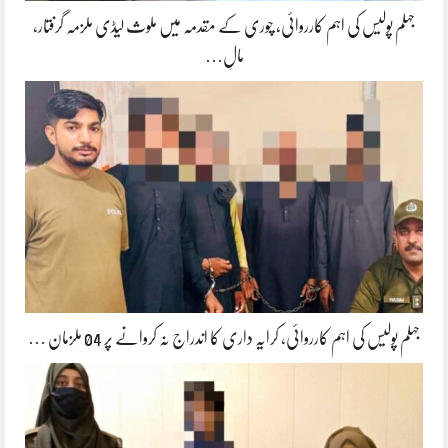
جہلم پولیس کی اہم کارروائی، چوری کے مقدمہ میں ملوث لیڈی ملزمہ گرفتار،
مالِ…
جہلم پولیس کی اہم کارروائی، کرایہ داری کا اندراج نہ کروانے پر 04 ملزمان …