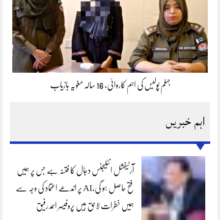
جہلم پولیس کی اہم کاروائی، 16 سالہ مغویہ بازیاب
اہم خبریں
آرٹیفشل انٹلیجنس دجال کا فتنہ ہے جس پر ہمیں
فتح حاصل ہو گی،AI پر اندھے اعتماد کی وجہ سے
ہمیں خطرات لاحق ہیں پروفیسر احمد رفیق