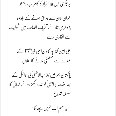
پر چکری میں 16 افراد کا کامیاب ریسکیو
عمران خان سے دوستی ہونے کے باوجود
چودھری نثار نے تحریک انصاف میں شمولیت
سے انکاری رہے
علی امین گنڈاپور کا وزیراعلیٰ خیبرپختونخوا کے
عہدے سے مستعفی ہونے کا اعلان
پاکستان بھر میں نمازِ عیدالاضحی کی ادائیگی کے
بعد سنتِ ابراہیمی کو زندہ رکھتے ہوئے قربانی کا
سلسلہ شروع
“یہ سسٹم اب نہیں چلے گا”