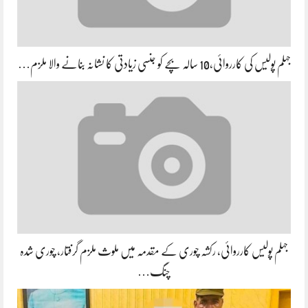
جہلم پولیس کی کارروائی،10 سالہ بچے کو جنسی زیادتی کا نشانہ بنانے والا ملزم…
جہلم پولیس کارروائی، رکشہ چوری کے مقدمہ میں ملوث ملزم گرفتار، چوری شدہ
چنگ…