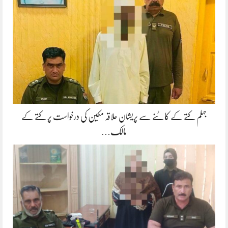
جہلم کتے کے کاٹنے سے پریشان علاقہ مکین کی درخواست پر کتے کے
مالک…