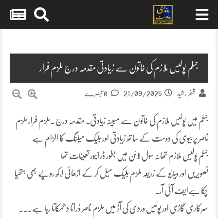
Skip
to
content
جہلم پولیس ملازم کی خاتون سے زیادتی مقدمہ درج ملزم فرار
21/09/2025
ظفر رشید
0 تبصرے
جہلم میں پولیس ملازم کی خاتون سے مبینہ زیادتی۔ مقدمہ درج ۔ملزم فرار ملزم
ناصر پر بیوی کی دوست کے ساتھ زیادتی اور بلیک میلنگ کا الزام ہے
جہلم پولیس ملازم تھانہ سول لائن میں بطور ڈرائیور تعینات تھا
تصویریں اور ویڈیو کے زریعہ ملزم بلیک میل کر کے اڑھائی لاکھ روپے بھی ہتھیا
چکا ہےایف آئی آر۔
سرکاری گاڑی اور پولیس وردی کی آڑ میں ملزم ناصر ڈراتا دھمکاتا رہا ہے۔۔۔