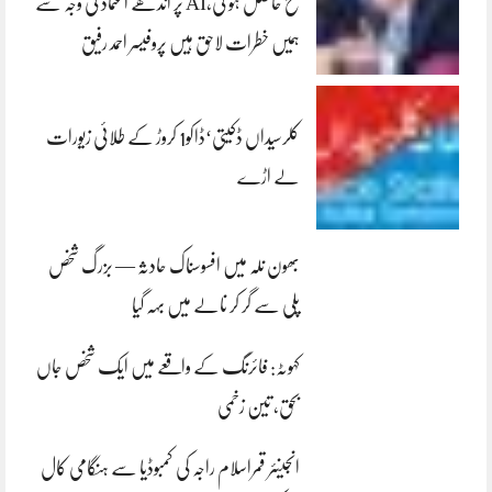
فتح حاصل ہو گی،AI پر اندھے اعتماد کی وجہ سے
ہمیں خطرات لاحق ہیں پروفیسر احمد رفیق
کلرسیداں ڈکیتی‘ڈاکو1 کروڑ کے طلائی زیورات
لے اڑے
بھون نلہ میں افسوسناک حادثہ — بزرگ شخص
پلی سے گر کر نالے میں بہہ گیا
کہوٹہ: فائرنگ کے واقعے میں ایک شخص جاں
بحق، تین زخمی
انجینئر قمراسلام راجہ کی کمبوڈیا سے ہنگامی کال