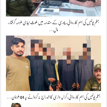
جہلم پولیس کی اہم کارروائی، چوری کے مقدمہ میں ملوث لیڈی ملزمہ گرفتار،
مالِ…
جہلم پولیس کی اہم کارروائی، کرایہ داری کا اندراج نہ کروانے پر 04 ملزمان …