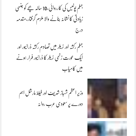
جہلم پولیس کی کارروائی،10 سالہ بچے کو جنسی
زیادتی کا نشانہ بنانے والا ملزم گرفتار،مقدمہ
درج
جہلم رکشہ اور ٹریلر میں تصادم رکشہ ڈرائیور اور
ایک عورت زخمی ٹریلر کا ڈرائیور فرار ہونے
میں کامیاب
وزیر اعظم شہباز شریف اور فیلڈ مارشل اہم
دورے پر سعودی عرب روانہ