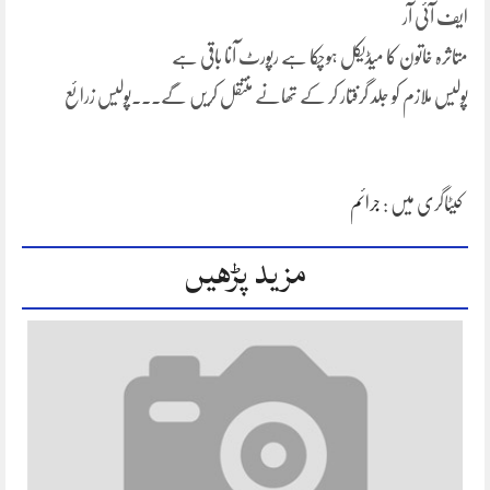
ایف آئی آر
متاثرہ خاتون کا میڈیکل ہوچکا ہے رپورٹ آنا باقی ہے
پولیس ملازم کو جلد گرفتار کر کے تھانے منتقل کریں گے۔۔۔پولیس زرائع
کیٹاگری میں :
جرائم
مزید پڑھیں