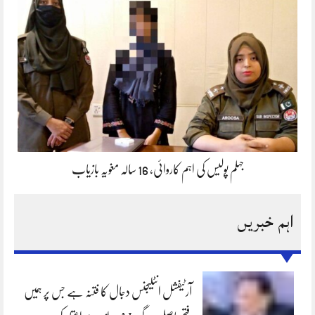
جہلم پولیس کی اہم کاروائی، 16 سالہ مغویہ بازیاب
اہم خبریں
آرٹیفشل انٹلیجنس دجال کا فتنہ ہے جس پر ہمیں