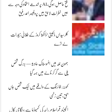
فتح حاصل ہو گی،AI پر اندھے اعتماد کی وجہ سے
ہمیں خطرات لاحق ہیں پروفیسر احمد رفیق
کلرسیداں ڈکیتی‘ڈاکو1 کروڑ کے طلائی زیورات
لے اڑے
بھون نلہ میں افسوسناک حادثہ — بزرگ شخص
پلی سے گر کر نالے میں بہہ گیا
کہوٹہ: فائرنگ کے واقعے میں ایک شخص جاں
بحق، تین زخمی
انجینئر قمراسلام راجہ کی کمبوڈیا سے ہنگامی کال