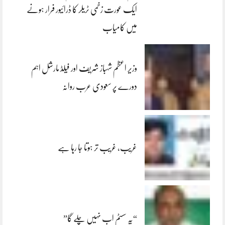
ایک عورت زخمی ٹریلر کا ڈرائیور فرار ہونے
میں کامیاب
وزیر اعظم شہباز شریف اور فیلڈ مارشل اہم
دورے پر سعودی عرب روانہ
غریب، غریب تر ہوتا جا رہا ہے
“یہ سسٹم اب نہیں چلے گا”