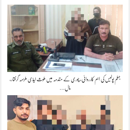
جہلم پولیس کی اہم کارروائی، چوری کے مقدمہ میں ملوث لیڈی ملزمہ گرفتار،
مالِ…