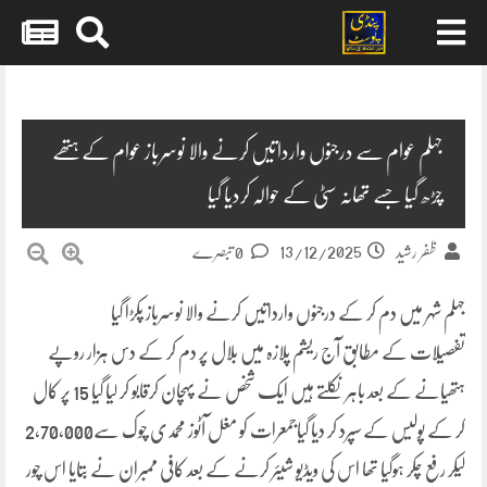
Skip
to
content
جہلم عوام سے درجنوں وارداتیں کرنے والا نوسرباز عوام کے ہتھے
چڑھ گیا جسے تھانہ سٹی کے حوالہ کردیا گیا
13/12/2025
ظفر رشید
0 تبصرے
جہلم شہر میں دم کر کے درجنوں وارداتیں کرنے والا نوسرباز پکڑا گیا
تفصیلات کے مطابق آج ریشم پلازہ میں بلال پر دم کر کے دس ہزار روپے
ہتھیانے کے بعد باہر نکلتے ہیں ایک شخص نے پہچان کرقابو کر لیا گیا 15 پر کال
کر کے پولیس کے سپرد کر دیا گیاجمعرات کو مغل آٹوز محمدی چوک سے2,70,000
لیکر رفع چکر ہوگیا تھا اس کی ویڈیو شیئر کرنے کے بعد کافی ممبران نے بتایا اس چور