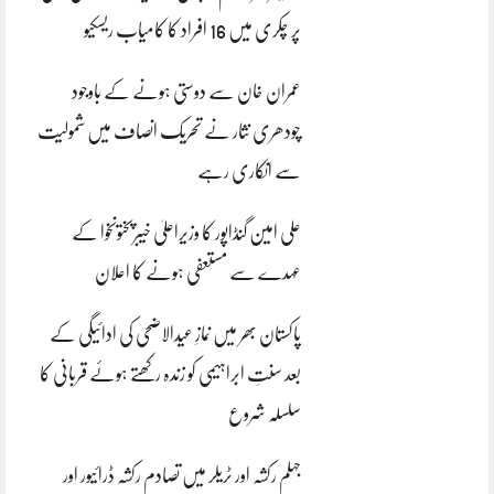
پر چکری میں 16 افراد کا کامیاب ریسکیو
عمران خان سے دوستی ہونے کے باوجود
چودھری نثار نے تحریک انصاف میں شمولیت
سے انکاری رہے
علی امین گنڈاپور کا وزیراعلیٰ خیبرپختونخوا کے
عہدے سے مستعفی ہونے کا اعلان
پاکستان بھر میں نمازِ عیدالاضحی کی ادائیگی کے
بعد سنتِ ابراہیمی کو زندہ رکھتے ہوئے قربانی کا
سلسلہ شروع
جہلم رکشہ اور ٹریلر میں تصادم رکشہ ڈرائیور اور