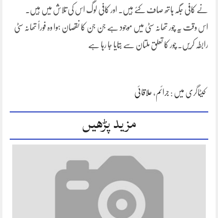
نے کافی جگہ ہاتھ صاف کئے ہیں۔ اور کافی لوگ اس کی تلاش میں ہیں۔
اس وقت یہ چور تھانہ سٹی میں موجود ہے جن جن کا نقصان ہوا وہ فوراً تھانہ سٹی
رابطہ کریں۔ چور کا تعلق ملتان سے بتایا جا رہا ہے
کیٹاگری میں :
جرائم
،
علاقائی
مزید پڑھیں