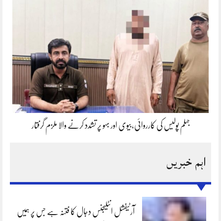
جہلم پولیس کی کارروائی،بیوی اور بہو پر تشدد کرنے والا ملزم گرفتار
اہم خبریں
آرٹیفشل انٹلیجنس دجال کا فتنہ ہے جس پر ہمیں