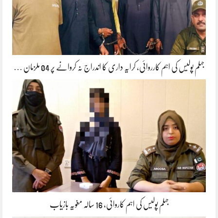
جہلم پولیس کی اہم کارروائی، کرایہ داری کا اندراج نہ کروانے پر 04 ملزمان …
جہلم پولیس کی اہم کاروائی، 16 سالہ مغویہ بازیاب