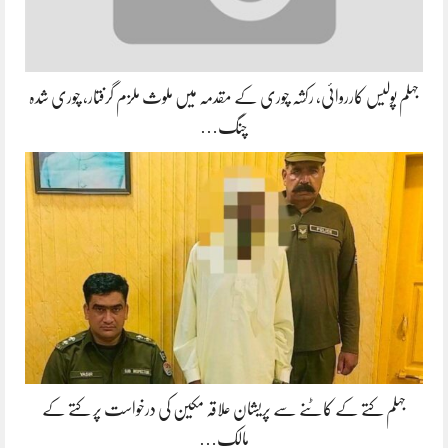
جہلم پولیس کارروائی، رکشہ چوری کے مقدمہ میں ملوث ملزم گرفتار، چوری شدہ
چنگ…
جہلم کتے کے کاٹنے سے پریشان علاقہ مکین کی درخواست پر کتے کے
مالک…