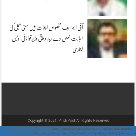
آئی ایم ایف مخصوص اوقات میں سستی بجلی کی
اجازت نہیں دے رہا، وفاقی وزیر توانائی اویس
لغاری
Copyright © 2021, Pindi Post All Rights Reserved.
// Show Author Image with Author Name in UrduPaper Theme function
urdu_paper_author_image_with_name($content) { if (is_single()) { $author_id =