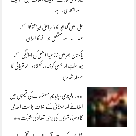
سے انکاری رہے
علی امین گنڈاپور کا وزیراعلیٰ خیبرپختونخوا کے
عہدے سے مستعفی ہونے کا اعلان
پاکستان بھر میں نمازِ عیدالاضحی کی ادائیگی کے
بعد سنتِ ابراہیمی کو زندہ رکھتے ہوئے قربانی کا
سلسلہ شروع
**راولپنڈی: پٹرولیم مصنوعات کی قیمتوں میں
اضافے اور مہنگائی کے خلاف جماعت اسلامی
کا دھرنا، شہریوں کی بڑی تعداد کی شرکت**