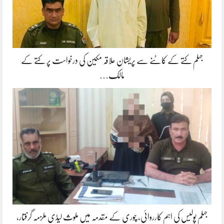
جہلم کتے کے کاٹنے سے پریشان علاقہ مکین کی درخواست پر کتے کے
مالک…
جہلم پولیس کی اہم کارروائی، چوری کے مقدمہ میں ملوث لیڈی ملزمہ گرفتار،