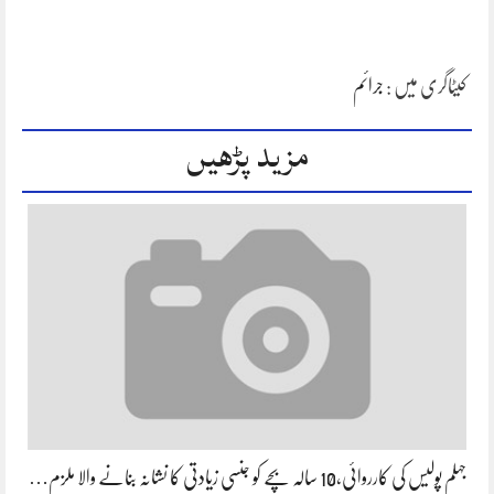
کیٹاگری میں :
جرائم
مزید پڑھیں
جہلم پولیس کی کارروائی،10 سالہ بچے کو جنسی زیادتی کا نشانہ بنانے والا ملزم…