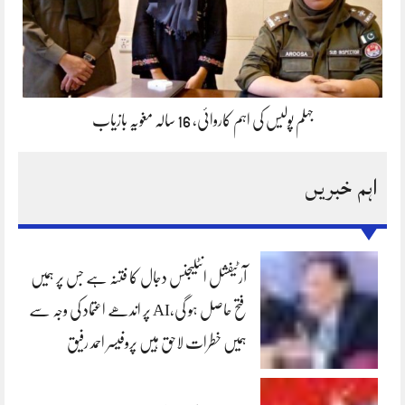
جہلم پولیس کی اہم کاروائی، 16 سالہ مغویہ بازیاب
اہم خبریں
آرٹیفشل انٹلیجنس دجال کا فتنہ ہے جس پر ہمیں
فتح حاصل ہو گی،AI پر اندھے اعتماد کی وجہ سے
ہمیں خطرات لاحق ہیں پروفیسر احمد رفیق