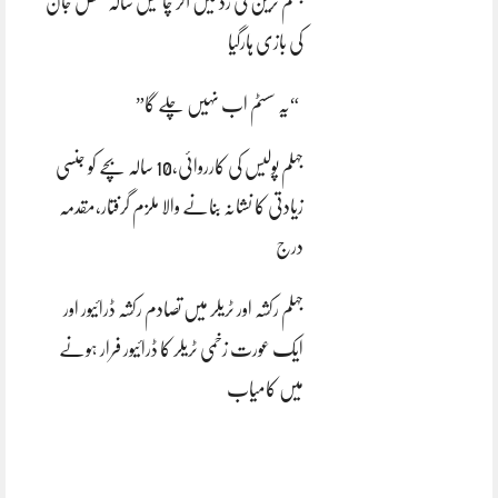
جہلم ٹرین کی زد میں آکر چالیس سالہ شخص جان
کی بازی ہارگیا
“یہ سسٹم اب نہیں چلے گا”
جہلم پولیس کی کارروائی،10 سالہ بچے کو جنسی
زیادتی کا نشانہ بنانے والا ملزم گرفتار،مقدمہ
درج
جہلم رکشہ اور ٹریلر میں تصادم رکشہ ڈرائیور اور
ایک عورت زخمی ٹریلر کا ڈرائیور فرار ہونے
میں کامیاب