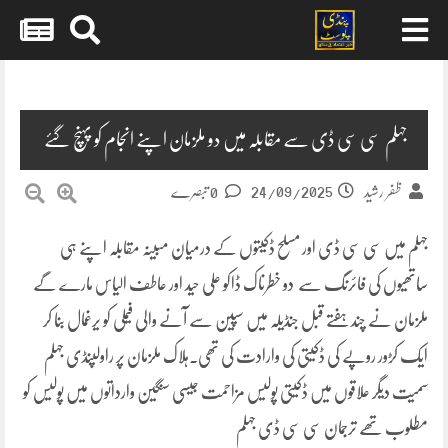
Skip
to
content
جہلم سی سی ڈی سے مقابلہ میں دو ملزمان اپنے انجام کو پہنچ گئے
24/09/2025
ظفر رشید
0 تبصرے
جہلم میں سی سی ڈی اور مسلح ڈکیتوں کے درمیان مبینہ مقابلہ اپنے ہی
ساتھیوں کی فائرنگ سے دو خطرناک ڈاکو علی حید اور عاطف الیاس مارے گے
ملزمان نے چند ہفتے قبل جنڈیلہ میں سپین سے آنے والی فیملی کو یرغمال بنا کر
ایک کڑور روپے کی ڈکیتی کی وارادت کی تھی۔ہلاک ملزمان پر راولپنڈی جہلم
سمیت دیگر علاقوں میں ڈکیتی پولیس مزاحمت جیسی سنگین وارداتوں میں پولیس کو
مطلوب تھے ترجمان سی سی ڈی جہلم