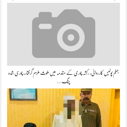
جہلم پولیس کارروائی، رکشہ چوری کے مقدمہ میں ملوث ملزم گرفتار، چوری شدہ
چنگ…