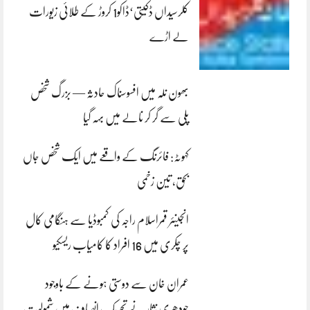
کلرسیداں ڈکیتی‘ڈاکو1 کروڑ کے طلائی زیورات
لے اڑے
بھون نلہ میں افسوسناک حادثہ — بزرگ شخص
پلی سے گر کر نالے میں بہہ گیا
کہوٹہ: فائرنگ کے واقعے میں ایک شخص جاں
بحق، تین زخمی
انجینئر قمراسلام راجہ کی کمبوڈیا سے ہنگامی کال
پر چکری میں 16 افراد کا کامیاب ریسکیو
عمران خان سے دوستی ہونے کے باوجود
چودھری نثار نے تحریک انصاف میں شمولیت