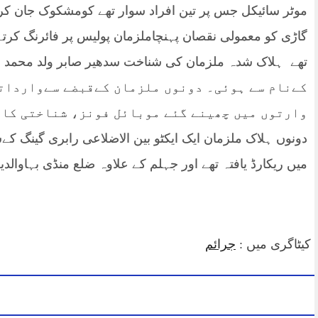
موٹر سائیکل جس پر تین افراد سوار تھے کومشکوک جان کر 
گاڑی کو معمولی نقصان پہنچاملزمان پولیس پر فائرنگ کرتے 
کےنام سے ہوئی۔ دونوں ملزمان کےقبضے سےوارداتو
وارتوں میں چھینے گئے موبائل فونز، شناختی کار
دونوں ہلاک ملزمان ایک ایکٹو بین الاضلاعی رابری گینگ ک
میں ریکارڈ یافتہ تھے اور جہلم کے علاوہ ضلع منڈی بہاوال
کیٹاگری میں :
جرائم