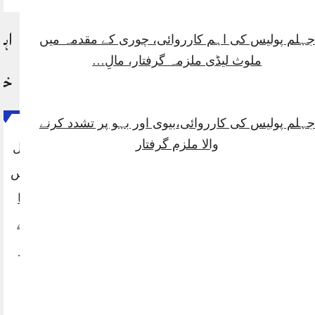
اہم
جہلم پولیس کی اہم کارروائی، چوری کے مقدمہ میں
ملوث لیڈی ملزمہ گرفتار، مالِ…
خب
جہلم پولیس کی کارروائی،بیوی اور بہو پر تشدد کرنے
والا ملزم گرفتار
آرٹیفشل
انٹلیجنس
دجال کا
فتنہ ہے
جس پر
ہمیں
فتح