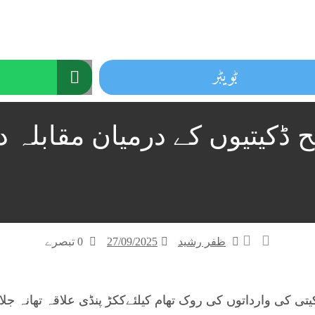
ٹویٹر
یتیوں کے درمیان مقابلہ دو 
ظفر رشید
27/09/2025
0 تبصرے
کیتی کی وارداتوں کی روک تھام کیلئےککڑ پنڈی علاقہ تھانہ ج