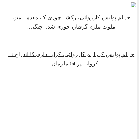
جہلم پولیس کارروائی، رکشہ چوری کے مقدمہ میں
ملوث ملزم گرفتار، چوری شدہ چنگ…
جہلم پولیس کی اہم کارروائی، کرایہ داری کا اندراج نہ
کروانے پر 04 ملزمان …