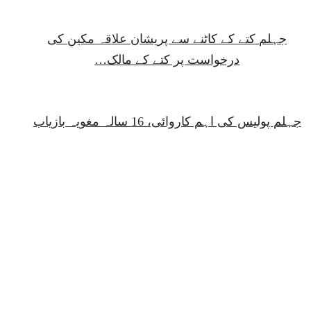
جہلم کتے کے کاٹنے سے پریشان علاقہ مکین کی
درخواست پر کتے کے مالک…
جہلم پولیس کی اہم کاروائی، 16 سالہ مغویہ بازیاب