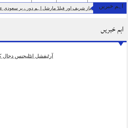
اہم خبریں
وزیر اعظم شہباز شریف اور فیلڈ مارشل اہم دورے پر سعودی ع
جموں 6 تحریک شاد باد کا عبدالخطیب چودھری کی حمایت کا اعلان
اہم خبریں
چارسدہ کا بہادر سپوت وطن کی حرمت پر قربان
ڈپٹی کم
اسلام آباد میں غیرملکی وفود کی آمد کے موقع پر ڈیوٹی سے غائب پولیس اہلکاروں کیخلاف سخت ایکشن،
مون سون بارشیں، لینڈ سلائیڈنگ اور کوٹلی ستیاں کے نظر انداز مت
شہید گر وپ کیپٹنعاصم طارق مکمل فوجی اعزاز کے ساتھ سپردِ
آرٹیفشل انٹلیجنس دجال کا فتنہ ہے جس پر ہمیں فتح