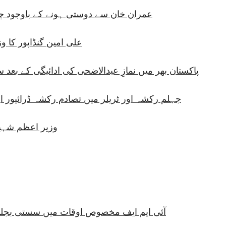
عمران خان سے دوستی ہونے کے باوجود چ
علی امین گنڈاپور کا و
پاکستان بھر میں نمازِ عیدالاضحی کی ادائیگی کے بعد 
جہلم رکشہ اور ٹریلر میں تصادم رکشہ ڈرائیور او
وزیر اعظم شہبا
آئی ایم ایف مخصوص اوقات میں سستی بجلی ک