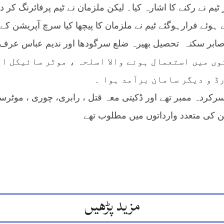
ٹیم نے رکنے کا اشارہ کیا۔ لیکن ملزمان نے ٹیم پرفائرن
ہوئے فرارہوگئے ٹیم نے ملزمان کا پیچھا کیا سرچ آپریشن کے
ں میں استعمال ہونے والا اسلحہ ، موٹر سائیکل ا 
ڈ و دیگر سامان برآمد ہوا ۔
ےسرکردہ ممبر تھے اور ڈکیتی معہ قتل ، رابری، چوری ، موٹر
دین کی متعدد وارداتوں میں مطلوب تھے
مزید پڑھیں