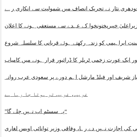
ودھری نثار نے تحریک انصاف میں شمولیت سے انکاری رہے
زیراعلیٰ خیبرپختونخوا کے عہدے سے مستعفی ہونے کا اعلان
سنتِ ابراہیمی کو زندہ رکھتے ہوئے قربانی کا سلسلہ شروع
ر ایک عورت زخمی ٹریلر کا ڈرائیور فرار ہونے میں کامیاب
ز شریف اور فیلڈ مارشل اہم دورے پر سعودی عرب روانہ
غریب، غریب تر ہوتا جا رہا ہے
“یہ سسٹم اب نہیں چلے گا”
ی اجازت نہیں دے رہا، وفاقی وزیر توانائی اویس لغاری