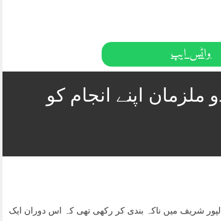
واٹس ایپ
ملزمان اپنے انجام کو
لالپور شریف میں ناکہ بندی کر رکھی تھی کہ اس دوران ایک