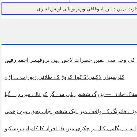
 نہیں دے رہا، وفاقی وزیر توانائی اویس لغاری
ی کو پیش ہونے کا حکم
کانفرنس
کلرسیداں ڈکیتی‘ڈاکو1 کروڑ کے طلائی زیورات لے اڑے
ناک حادثہ — بزرگ شخص پلی سے گر کر نالے میں بہہ گیا
ٹہ: فائرنگ کے واقعے میں ایک شخص جاں بحق، تین زخمی
کال پر چکری میں 16 افراد کا کامیاب ریسکیو