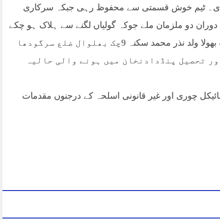
گ کر دی۔ ٹیم خوش قسمتی سے محفوظ رہی جبکہ سرکاری
 دوران دو ملزمان ملے جوکہ گولیاں لگنے سے ہلاک ہو چکے
تھے ہلاک شدہ ملزمان کی شناخت سدھیر صابر ولد محمد صابر سکنہ تحصیل بھیرہ ضلع سرگودھا اور ندیم عباس عرف بھولا ولد نذر محمد سکنہ 9چک بھلوال ضلع سرگودھا
ور تحصیل پنڈدادنخان میں ہونے والی حالیہ
سائیکل چوری اور غیر قانونی اسلحہ کے درجنوں مقدمات