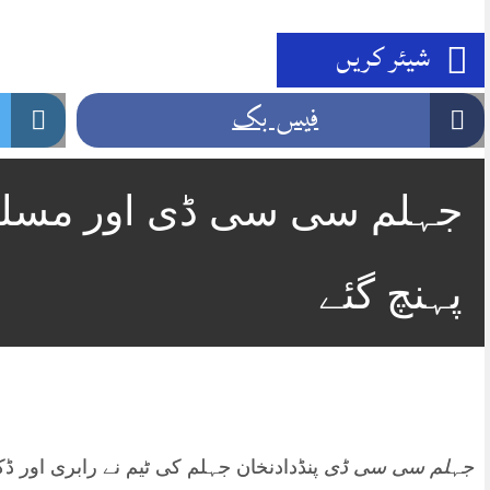
شیئر کریں
فیس بک
جہلم سی سی ڈی اور مسلح ڈک
پہنچ گئے
جہلم سی سی ڈی
پنڈدادنخان جہلم کی ٹیم نے رابری اور ڈ