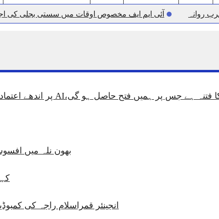
رب روانہ
آئی ایم ایف مخصوص اوقات میں سستی بجلی کی اجازت
قائداعظم نامی شہری کا شناختی کارڈ بلاک،عدالت کا شہر
شنر راولپنڈی کیپٹن(ر) ندیم ناصر کا دورہء کلرسیداں
 2 اے ایس آئی سمیت 12 اہلکاروں کو نوکری سے فارغ کردیا گیا۔
اثرین
اسسٹنٹ کمشنر کلرسیداں سیدہ زینب حسین کی پریس 
 خاک
 حاصل ہو گی،AI پر اندھے اعتماد کی وجہ سے ہمیں خطرات لاحق ہیں پروفیسر احمد رفیق
بھون نلہ میں افسوس
کہو
انجینئر قمراسلام راجہ کی کمبوڈیا سے ہنگامی 