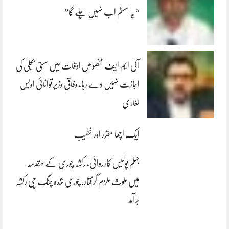
“یہ سسٹم اب نہیں چلے گا”
آئی ایم ایف مخصوص اوقات میں سستی بجلی کی
اجازت نہیں دے رہا، وفاقی وزیر توانائی اویس
لغاری
ایک اچھا مقرر اور خطیب
جہلم پولیس کارروائی، رکشہ چوری کے مقدمہ
میں ملوث ملزم گرفتار، چوری شدہ چنگ چی رکشہ
برآمد