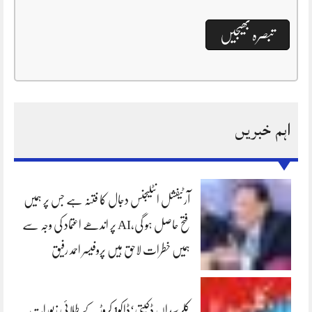
اہم خبریں
آرٹیفشل انٹلیجنس دجال کا فتنہ ہے جس پر ہمیں
فتح حاصل ہو گی،AI پر اندھے اعتماد کی وجہ سے
ہمیں خطرات لاحق ہیں پروفیسر احمد رفیق
کلرسیداں ڈکیتی‘ڈاکو1 کروڑ کے طلائی زیورات