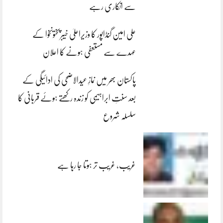
سے انکاری رہے
علی امین گنڈاپور کا وزیراعلیٰ خیبرپختونخوا کے
عہدے سے مستعفی ہونے کا اعلان
پاکستان بھر میں نمازِ عیدالاضحی کی ادائیگی کے
بعد سنتِ ابراہیمی کو زندہ رکھتے ہوئے قربانی کا
سلسلہ شروع
غریب، غریب تر ہوتا جا رہا ہے