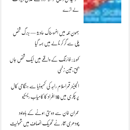
لے اڑے
بھون نلہ میں افسوسناک حادثہ — بزرگ شخص
پلی سے گر کر نالے میں بہہ گیا
کہوٹہ: فائرنگ کے واقعے میں ایک شخص جاں
بحق، تین زخمی
انجینئر قمراسلام راجہ کی کمبوڈیا سے ہنگامی کال
پر چکری میں 16 افراد کا کامیاب ریسکیو
عمران خان سے دوستی ہونے کے باوجود
چودھری نثار نے تحریک انصاف میں شمولیت