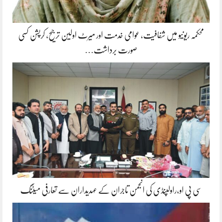
محکمہ ریونیو میں شفافیت، عوامی خدمت اور میرٹ اولین ترجیح، کرپشن کسی
صورت برداشت…
سی پی او،راولپنڈی کی انجمن تاجران کے عہدیداران سے تعارفی میٹنگ