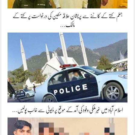
جہلم کتے کے کاٹنے سے پریشان علاقہ مکین کی درخواست پر کتے کے
مالک…
اسلام آباد میں غیرملکی وفود کی آمد کے موقع پر ڈیوٹی سے غائب پولیس…