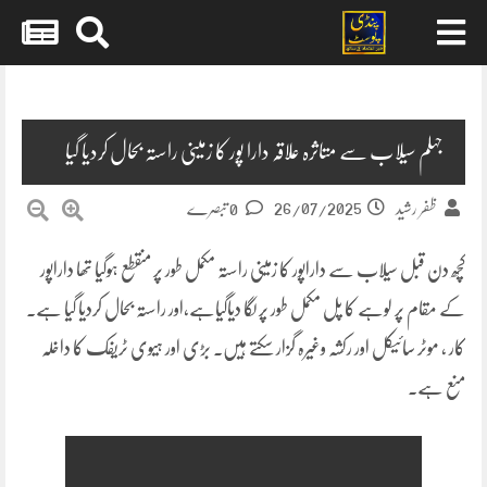
Skip
to
content
جہلم سیلاب سے متاثرہ علاقہ دارا پور کا زمینی راستہ بحال کردیا گیا
26/07/2025
ظفر رشید
0 تبصرے
کچھ دن قبل سیلاب سے داراپور کا زمینی راستہ مکمل طور پر منقطع ہوگیا تھا داراپور
کے مقام پر لوہے کا پل مکمل طور پر لگا دیاگیاہے،اور راستہ بحال کردیا گیا ہے۔
کار ، موٹر سائیکل اور رکشہ وغیرہ گزار سکتے ہیں۔ بڑی اور ہیوی ٹریفک کا داخلہ
منع ہے۔