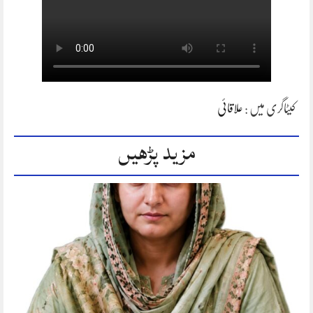
کیٹاگری میں :
علاقائی
مزید پڑھیں