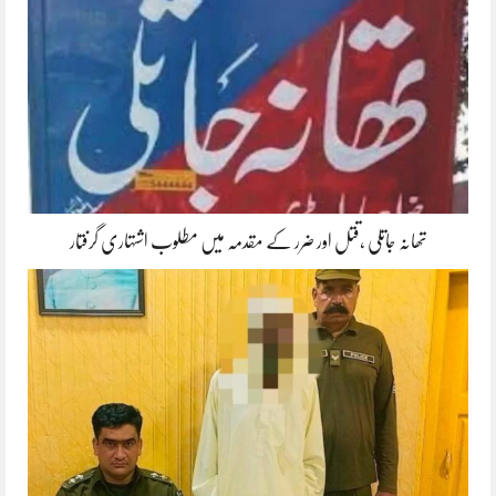
تھانہ جاتلی ،قتل اور ضرر کے مقدمہ میں مطلوب اشتہاری گرفتار