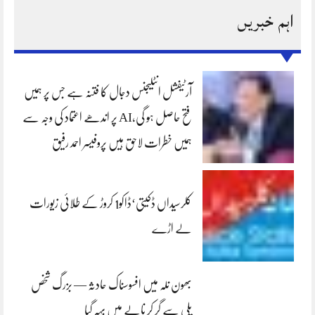
اہم خبریں
آرٹیفشل انٹلیجنس دجال کا فتنہ ہے جس پر ہمیں
فتح حاصل ہو گی،AI پر اندھے اعتماد کی وجہ سے
ہمیں خطرات لاحق ہیں پروفیسر احمد رفیق
کلرسیداں ڈکیتی‘ڈاکو1 کروڑ کے طلائی زیورات
لے اڑے
بھون نلہ میں افسوسناک حادثہ — بزرگ شخص
پلی سے گر کر نالے میں بہہ گیا