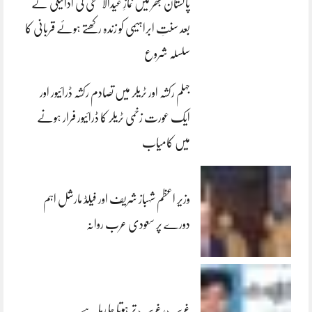
پاکستان بھر میں نمازِ عیدالاضحی کی ادائیگی کے
بعد سنتِ ابراہیمی کو زندہ رکھتے ہوئے قربانی کا
سلسلہ شروع
جہلم رکشہ اور ٹریلر میں تصادم رکشہ ڈرائیور اور
ایک عورت زخمی ٹریلر کا ڈرائیور فرار ہونے
میں کامیاب
وزیر اعظم شہباز شریف اور فیلڈ مارشل اہم
دورے پر سعودی عرب روانہ
غریب، غریب تر ہوتا جا رہا ہے