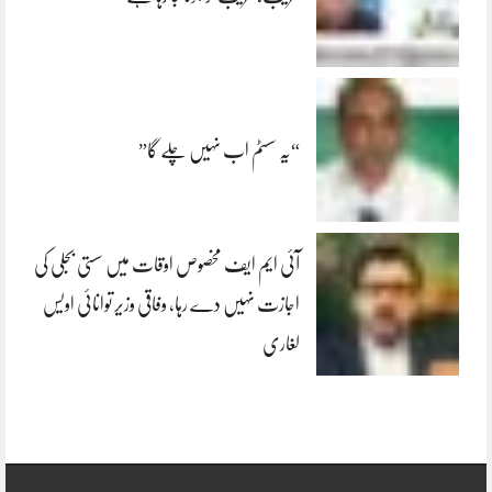
“یہ سسٹم اب نہیں چلے گا”
آئی ایم ایف مخصوص اوقات میں سستی بجلی کی
اجازت نہیں دے رہا، وفاقی وزیر توانائی اویس
لغاری