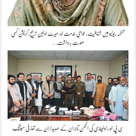
محکمہ ریونیو میں شفافیت، عوامی خدمت اور میرٹ اولین ترجیح، کرپشن کسی
صورت برداشت…
سی پی او،راولپنڈی کی انجمن تاجران کے عہدیداران سے تعارفی میٹنگ