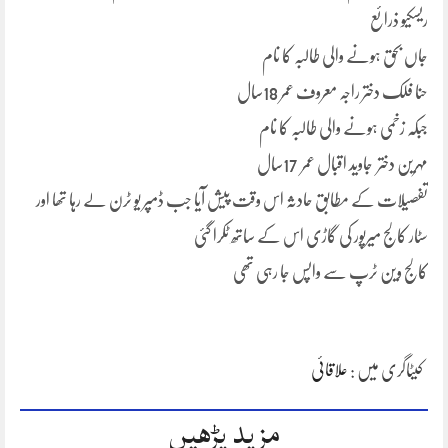
ریسکیو ذرائع
جاں بحق ہونے والی طالبہ کا نام
حنا فلک دختر راجہ معروف عمر 18سال
جبکہ زخمی ہونے والی طالبہ کا نام
مہرین دختر جاوید اقبال عمر 17سال
تفصیلات کے مطابق حادثہ اس وقت پیش آیا جب ڈمپر یو ٹرن لے رہا تھا اور
سٹار کالج میرپور کی گاڑی اس کے ساتھ ٹکرا گئی
کالج وین ٹرپ سے واپس جا رہی تھی
کیٹاگری میں :
علاقائی
مزید پڑھیں