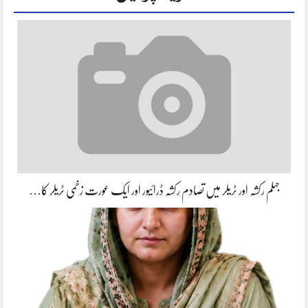
جہلم رکشہ اور ٹریلر میں تصادم رکشہ ڈرائیور اور ایک عورت زخمی ٹریلر کا…