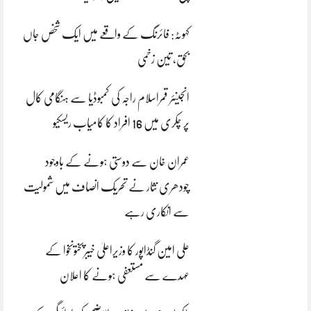
کہوٹہ: فائرنگ کے واقعے میں ایک شخص جاں
بحق، تین زخمی
انجینئر قمراسلام راجہ کی کمبوڈیا سے ہنگامی کال
پر چکری میں 16 افراد کا کامیاب ریسکیو
عمران خان سے دوستی ہونے کے باوجود
چودھری نثار نے تحریک انصاف میں شمولیت
سے انکاری رہے
علی امین گنڈاپور کا وزیراعلیٰ خیبرپختونخوا کے
عہدے سے مستعفی ہونے کا اعلان