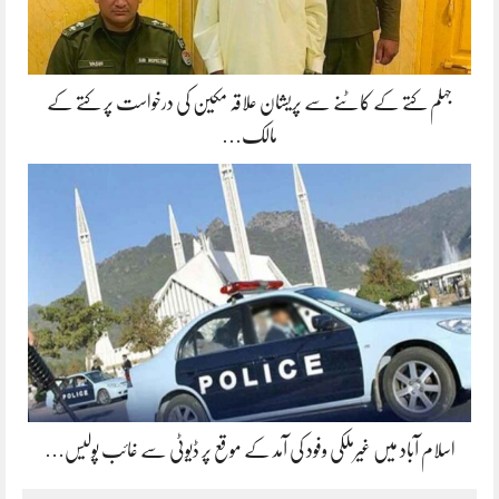
جہلم کتے کے کاٹنے سے پریشان علاقہ مکین کی درخواست پر کتے کے
مالک…
اسلام آباد میں غیرملکی وفود کی آمد کے موقع پر ڈیوٹی سے غائب پولیس…