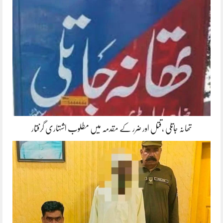
تھانہ جاتلی ،قتل اور ضرر کے مقدمہ میں مطلوب اشتہاری گرفتار