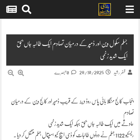
Skip
to
content
جہلم سکول وین اور ڈمپر کے درمیان تصادم ایک طالبہ جاں بحق
ایک شدید زخمی
28/10/2025
ظفر رشید
0 تبصرے
پنجاب کالج منگلا بائی پاس روڈ دینہ کے قریب ڈمپر اور کالج وین کے درمیان
تصادم
حادثے میں ایک طالبہ جاں بحق جبکہ ایک شدید زخمی
ریسکیو 1122 جہلم نے دونوں طالبات کو ڈی ایچ کیو ہسپتال جہلم منتقل کر دیا ۔