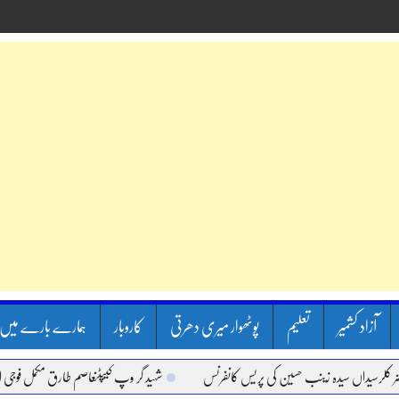
آزاد کشمیر
تعلیم
پوٹھوار میری دھرتی
کاروبار
ہمارے بارے میں
رسیداں سیدہ زینب حسین کی پریس کانفرنس
شہید گر وپ کیپٹنعاصم طارق مکمل فوجی اعزاز 