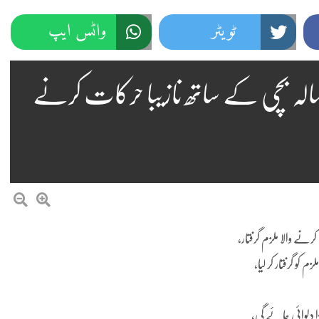
ٹویٹر
واٹس ایپ
م تھانہ ڈومیلی کی کارروائی 13 سالہ بچی کے ساتھ نازیبا حرکات کرنے
و گرفتار کر لیا،
ا دلوائی جائے گی،