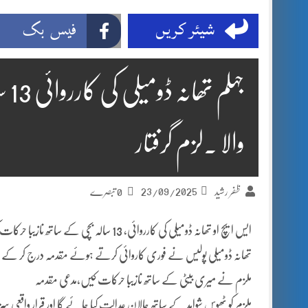
شیئر کریں
فیس بک
جہل
والا ۔لزم گرفتار
23/09/2025
ظفر رشید
0 تبصرے
ایس ایچ او تھانہ ڈومیلی کی کارروائی، 13 سالہ بچی کے ساتھ نازیبا حرکات کرنے والا ملزم گرفتار،
تھانہ ڈومیلی پولیس نے فوری کاروائی کرتے ہوئے مقدمہ درج کر کے ملزم ک
ملزم نے میری بیٹی کے ساتھ نازیبا حرکات کیں،مدعی مقدمہ
ملزم کو ٹھوس شواہد کے ساتھ چالان عدالت کیا جائے گا اور قرار واقعی سز