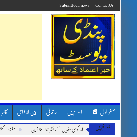
Skip
Submit local news
Contact Us
to
content
صفحہ اول
اہم خبریں
علاقائی
بین الاقوامی
کالمز
اہم خبریں
ون سون بارشیں، لینڈ سلائیڈنگ اور کوٹلی ستیاں کے نظر انداز متاثرین
اسسٹنٹ کمشنر کل