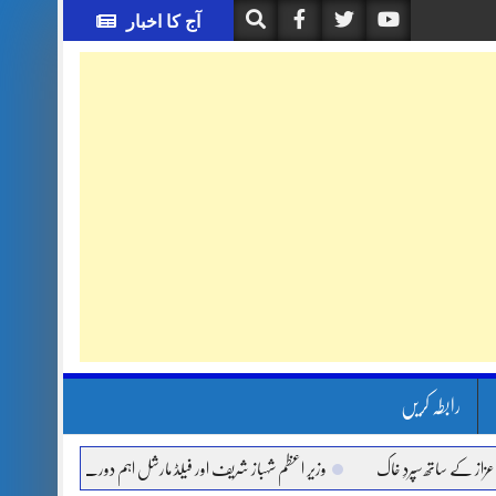
آج کا اخبار
رابطہ کریں
کے ساتھ سپردِ خاک
وزیر اعظم شہباز شریف اور فیلڈ مارشل اہم دورے پر سعودی عرب روان