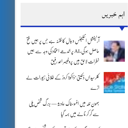
اہم خبریں
آرٹیفشل انٹلیجنس دجال کا فتنہ ہے جس پر ہمیں فتح
حاصل ہو گی،AI پر اندھے اعتماد کی وجہ سے ہمیں
خطرات لاحق ہیں پروفیسر احمد رفیق
کلرسیداں ڈکیتی‘ڈاکو1 کروڑ کے طلائی زیورات لے
اڑے
بھون نلہ میں افسوسناک حادثہ — بزرگ شخص پلی
سے گر کر نالے میں بہہ گیا