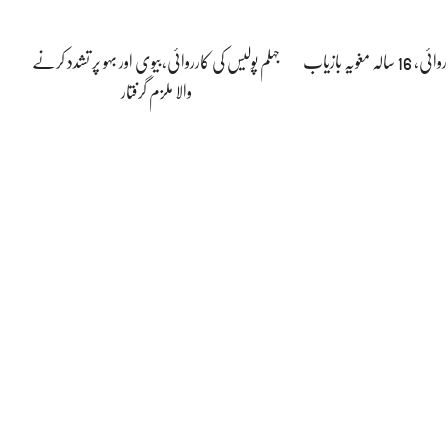
مغویہ بازیاب
جہلم پولیس کی کارروائی،بیوی اور بہو پر تشدد کرنے
والا ملزم گرفتار