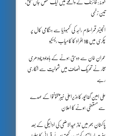
کہوٹہ: فائرنگ کے واقعے میں ایک شخص جاں بحق،
تین زخمی
انجینئر قمراسلام راجہ کی کمبوڈیا سے ہنگامی کال پر
چکری میں 16 افراد کا کامیاب ریسکیو
عمران خان سے دوستی ہونے کے باوجود چودھری
نثار نے تحریک انصاف میں شمولیت سے انکاری
رہے
علی امین گنڈاپور کا وزیراعلیٰ خیبرپختونخوا کے عہدے
سے مستعفی ہونے کا اعلان
پاکستان بھر میں نمازِ عیدالاضحی کی ادائیگی کے بعد
سنتِ ابراہیمی کو زندہ رکھتے ہوئے قربانی کا سلسلہ