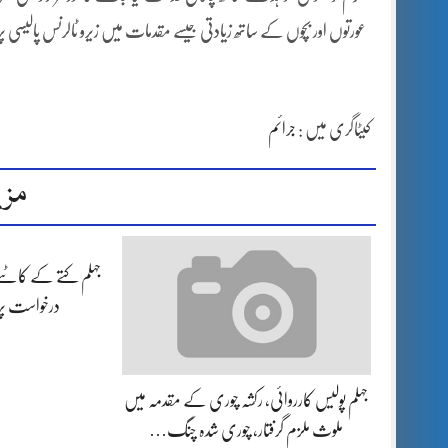
عورتوں اور بچوں کے ساتھ زیادتی جیسے مقدمات میں زیرو ٹالرنس پالیسی پر 
کیٹاگری میں :
جرائم
مزی
جہلم کتے کے کاٹنے
درخواست پ
جہلم پولیس کارروائی، رکشہ چوری کے مقدمہ میں
ملوث ملزم گرفتار، چوری شدہ چنگ…