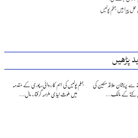
عمل پیرا ہیں جہلم پولیس
د پڑھیں
 سے پریشان علاقہ مکین کی
جہلم پولیس کی اہم کارروائی، چوری کے مقدمہ
ر کتے کے مالک…
میں ملوث لیڈی ملزمہ گرفتار، مالِ…