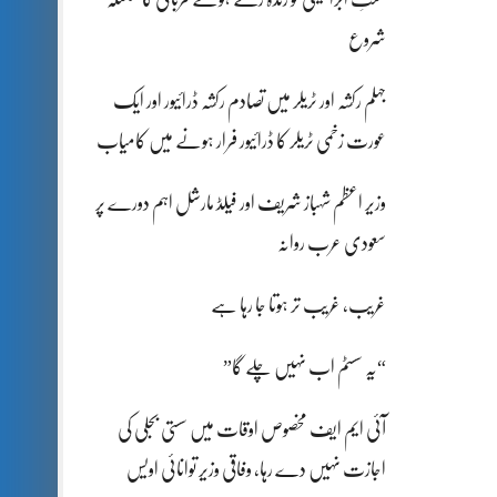
شروع
جہلم رکشہ اور ٹریلر میں تصادم رکشہ ڈرائیور اور ایک
عورت زخمی ٹریلر کا ڈرائیور فرار ہونے میں کامیاب
وزیر اعظم شہباز شریف اور فیلڈ مارشل اہم دورے پر
سعودی عرب روانہ
غریب، غریب تر ہوتا جا رہا ہے
“یہ سسٹم اب نہیں چلے گا”
آئی ایم ایف مخصوص اوقات میں سستی بجلی کی
اجازت نہیں دے رہا، وفاقی وزیر توانائی اویس