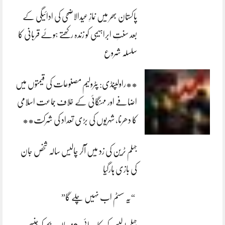
پاکستان بھر میں نمازِ عیدالاضحی کی ادائیگی کے
بعد سنتِ ابراہیمی کو زندہ رکھتے ہوئے قربانی کا
سلسلہ شروع
**راولپنڈی: پٹرولیم مصنوعات کی قیمتوں میں
اضافے اور مہنگائی کے خلاف جماعت اسلامی
کا دھرنا، شہریوں کی بڑی تعداد کی شرکت**
جہلم ٹرین کی زد میں آکر چالیس سالہ شخص جان
کی بازی ہارگیا
“یہ سسٹم اب نہیں چلے گا”