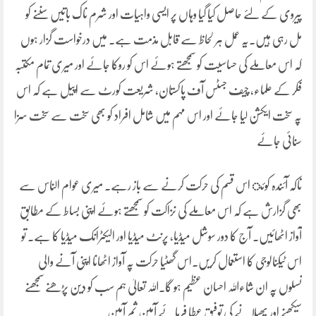
پیروی کے لئے حاصل کیا گیا وہاں پر ایسی واہیات اور شرم ناک باتیں سننے کو
مل رہی ہیں۔یہ عمل ہر لحاظ سے قابل مذمت ہے۔ میں درخواست گزار ہوں
کہ اس معاملے کی حساسیت کو سمجھتے ہوئے اس کو روکا جائے اور میری تمام مکتبہ
فکر کے علماء، چیف جسٹس آف پاکستان، شریعت کورٹ سے اپیل ہے کہ اس
پہ سخت ایکشن لیا جائے اور اس مہم میں شامل افراد کو بھی سخت سے سخت سزا
سنائی جائے
تاکہ آئندہ کوئ اس قسم کی حرکت کرنے سے باز رہے۔ میری عوام الناس سے
بھی گزارش ہے کہ اس معاملے کی نزاکت کو سمجھتے ہوئے اپنی بساط کے مطابق
آواز اٹھائیں۔ آج کا دور سوشل میڈیا، پرنٹ میڈیا اور الیکٹرانک میڈیا کا ہے۔ تو
اس ٹیکنالوجی کا استعمال کریں۔اس گھٹیا حرکت پہ آواز اٹھانا اپنی آنے والی
نسلوں پہ ان شاءاللہ احسان عظیم ہو گا۔اللہ تعالیٰ ہم سب کو دین پڑھنے سمجھنے
سیکھنے اور پھیلانے کی توفیق عطا فرمائے آمین ثم آمین