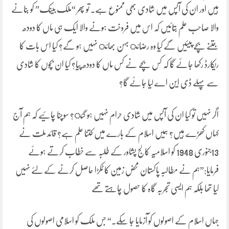
ہیں اور ان کی آپس میں شادی بھی ممنوع ہے۔ تو پھر “ملک بینک” کو بنانے
والا صاحب علم بتائیں کہ اس میں فروخت ہونے والا ایک ہی ماں کا دودھ
جتنے بچے پیئیں گے کیا وہ رضائ بہن بھائ نہیں ہو گے؟ کیا اس بات کا
ریکارڈ رکھا جائے گا کہ کس بچے نے کس ماں کا دودھ پیا؟ کیا ان بچوں کا شادی
سے پہلے ڈی این اے لیا جائے گا؟
اگر نہیں تو کیا ان کی آپس میں شادی حرام نہیں ہو گئ؟ سوچنا چائیے کہ ہم آج
کہاں کھڑے ہیں؟ ہمیں اسلام کے بارے میں کتنا علم ہے؟ قائد ملت نے
13جنوری 1948 کو اسلامیہ کالج پشاور کے طلبہ سے خطاب کرتے ہوئے
فرمایا:”ہم نے مطالبہ پاکستان محض زمین کا ٹکڑا حاصل کرنے کے لئے نہیں
کیا تھا بلکہ ہم ایسی تجربہ گاہ کا حصول چاہتے تھے
جہاں اسلام کے اصولوں کو آزمایا جا سکے۔“ جس ملک کو اسلامی اصولوں کی