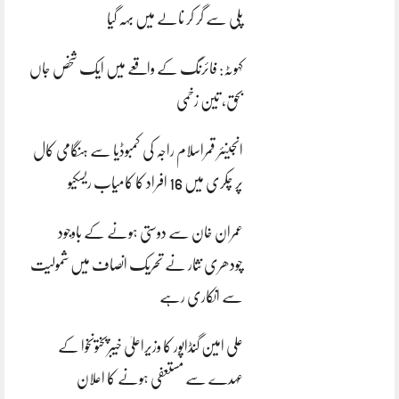
پلی سے گر کر نالے میں بہہ گیا
کہوٹہ: فائرنگ کے واقعے میں ایک شخص جاں
بحق، تین زخمی
انجینئر قمراسلام راجہ کی کمبوڈیا سے ہنگامی کال
پر چکری میں 16 افراد کا کامیاب ریسکیو
عمران خان سے دوستی ہونے کے باوجود
چودھری نثار نے تحریک انصاف میں شمولیت
سے انکاری رہے
علی امین گنڈاپور کا وزیراعلیٰ خیبرپختونخوا کے
عہدے سے مستعفی ہونے کا اعلان