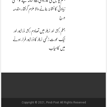
جہلم پولیس کی کارروائی،10 سالہ بچے کو جنسی
زیادتی کا نشانہ بنانے والا ملزم گرفتار،مقدمہ
درج
جہلم رکشہ اور ٹریلر میں تصادم رکشہ ڈرائیور اور
ایک عورت زخمی ٹریلر کا ڈرائیور فرار ہونے
میں کامیاب
Copyright © 2021, Pindi Post All Rights Reserved.