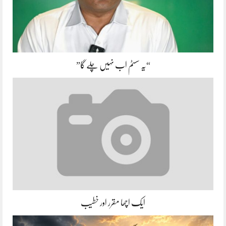
“یہ سسٹم اب نہیں چلے گا”
ایک اچھا مقرر اور خطیب