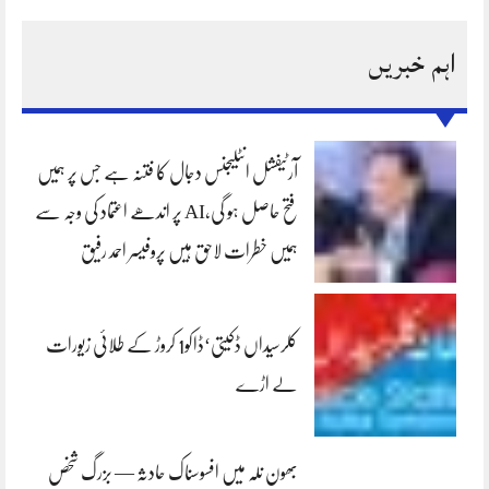
اہم خبریں
آرٹیفشل انٹلیجنس دجال کا فتنہ ہے جس پر ہمیں
فتح حاصل ہو گی،AI پر اندھے اعتماد کی وجہ سے
ہمیں خطرات لاحق ہیں پروفیسر احمد رفیق
کلرسیداں ڈکیتی‘ڈاکو1 کروڑ کے طلائی زیورات
لے اڑے
بھون نلہ میں افسوسناک حادثہ — بزرگ شخص