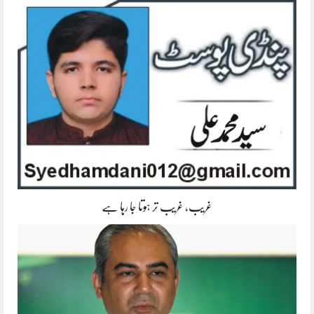
غریب، غریب تر ہوتا جا رہا ہے