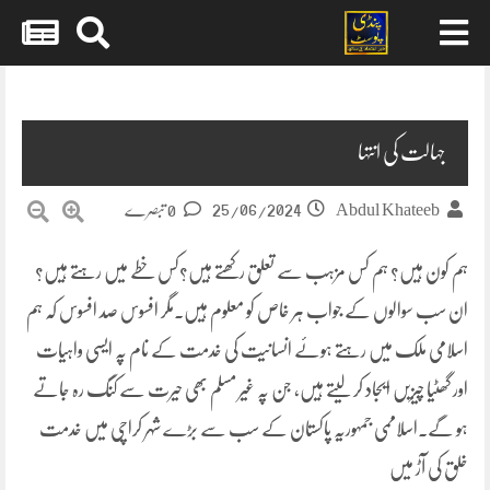
Skip
to
content
جہالت کی انتہا
25/06/2024
Abdul Khateeb
0 تبصرے
ہم کون ہیں؟ ہم کس مزہب سے تعلق رکھتے ہیں؟کس خطے میں رہتے ہیں؟
ان سب سوالوں کے جواب ہر خاص کو معلوم ہیں۔مگر افسوس صد افسوس کہ ہم
اسلامی ملک میں رہتے ہوئے انسانیت کی خدمت کے نام پہ ایسی واہیات
اور گھٹیا چیزیں ایجاد کر لیتے ہیں، جن پہ غیر مسلم بھی حیرت سے کنگ رہ جاتے
ہو گے۔اسلاممی جمہوریہ پاکستان کے سب سے بڑے شہر کراچی میں خدمت
خلق کی آڑ میں