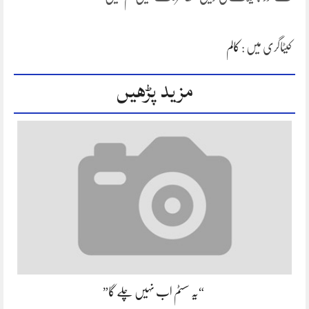
کیٹاگری میں :
کالم
مزید پڑھیں
“یہ سسٹم اب نہیں چلے گا”