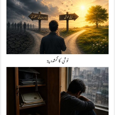
خوشی کا گمشدہ پتہ