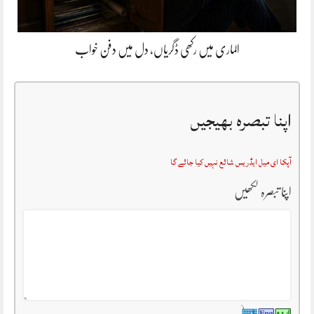
الماری میں رکھی ڈگریاں، دل میں دفن خواب
اپنا تبصرہ بھیجیں
آپکا ای میل ایڈریس شائع نہیں کیا جائے گا
اپنا تبصرہ لکھیں