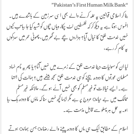
“Pakistan’s First Human Milk Bank”
بنا کر اسلامی قوانین پہ حملہ کرنے والے بھی اسی سر زمین کے باشندے ہیں۔
افسوس ہوتا ہے یہ دیکھ کر کہ فلسطین لٹ چکا، وہاں بچوں کو شہید کیا جا رہا تب کیوں
نہیں خدمت خلق کا خیال آیا؟ ہزاروں بچے بے گھر ہیں، چھوٹی عمر میں سڑکوں
پہ کام کر رہے،
کیا ان کو سہولیات دینا خدمت خلق کے زمرے میں نہیں آتا؟ یا پھر یہ نام نہاد
مسلمان عورتوں کا دودھ بیچنے کو ہی خدمت خلق سمجھ بیٹھے ہیں؟ جہالت کی انتہا
ہے۔ ایسے خیالات تو غیر مسلم کو بھی نہیں آئے ہو گے، حالانکہ غیر مسلم
ممالک میں بے حیائ عروج پر ہے مگر ایسا کچھ نہیں سنا کہ ماؤں کا دودھ بک رہا
ہو۔یہ عمل ہر پہلو سے قابل مذمت ہے۔
اسلام کے مطابق ایک ہی ماں کا دودھ پینے والے رضائ بہن بھائ ہوتے