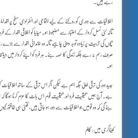
رہے ہیں۔
اخلاقیات سے دوری کو روکنے کے لیے اجتماعی اور انفرادی سطح پر اقداما
تاکہ نئی نسل کردار کے اعتبار سے مضبوط ہو۔ میڈیا کو اخلاقی اقدار کے فروغ کا
بچوں کی تربیت پر زیادہ توجہ دینی چاہیے تاکہ وہ خاندانی اقدار سے جڑے
صرف رسم نہ رہے بلکہ زندگی کا حصہ بنے۔ ہر فرد کو اپنے کردار میں دیانتداری
ہو۔
جدید دور کی ترقی اپنی جگہ اہم ہے لیکن اگر اس ترقی کے ساتھ اخلاقیات ک
ہے۔ آج ہمیں بحیثیت فرد اور بحیثیت قوم اس بات کا عزم کرنا ہوگا کہ ہم م
بنے گی کہ وہ قومیں جو اخلاقیات سے دور ہو جاتی ہیں، کتنی ہی طاقتور کیوں
کیٹاگری میں :
کالم