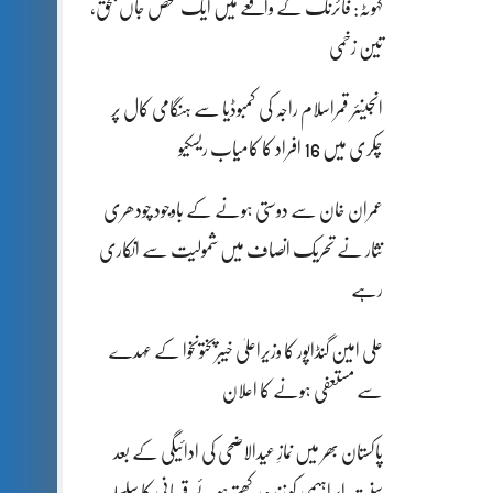
کہوٹہ: فائرنگ کے واقعے میں ایک شخص جاں بحق،
تین زخمی
انجینئر قمراسلام راجہ کی کمبوڈیا سے ہنگامی کال پر
چکری میں 16 افراد کا کامیاب ریسکیو
عمران خان سے دوستی ہونے کے باوجود چودھری
نثار نے تحریک انصاف میں شمولیت سے انکاری
رہے
علی امین گنڈاپور کا وزیراعلیٰ خیبرپختونخوا کے عہدے
سے مستعفی ہونے کا اعلان
پاکستان بھر میں نمازِ عیدالاضحی کی ادائیگی کے بعد
سنتِ ابراہیمی کو زندہ رکھتے ہوئے قربانی کا سلسلہ