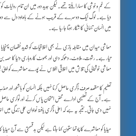
کے غم و خوشی کا سہارا بنتے تھے۔ لیکن جدید دور میں ان تمام روایات کو ک
دیا ہے۔ لوگ ایک دوسرے کے قریب ہونے کے باوجود دل سے دور ہیں۔ و
میں انسان تنہائی کا شکار ہوتا جا رہا ہے۔
معاشی میدان میں مقابلہ بازی نے بھی اخلاقیات کو شدید نقصان پہنچا
تیار ہے۔ رشوت، ملاوٹ، دھوکہ دہی اور جھوٹ کاروباری دنیا کا حصہ بن چ
معاشی خوشحالی کی تلاش میں اخلاقی افلاس نے پورے معاشرے کو اپنی
تعلیم کا مقصد صرف ڈگری حاصل کرنا نہیں بلکہ انسان کو باشعور اور مہذب بنا
ہے۔ آج کے تعلیمی ادارے محض امتحان پاس کرنے اور نوکری حاصل کرنے ک
نہیں دی جاتی۔ نتیجہ یہ ہے کہ اعلیٰ ڈگری یافتہ نوجوان عملی زندگی میں اخ
میڈیا کو معاشرے کا چوتھا ستون کہا جاتا ہے لیکن بدقسمتی سے آج میڈیا