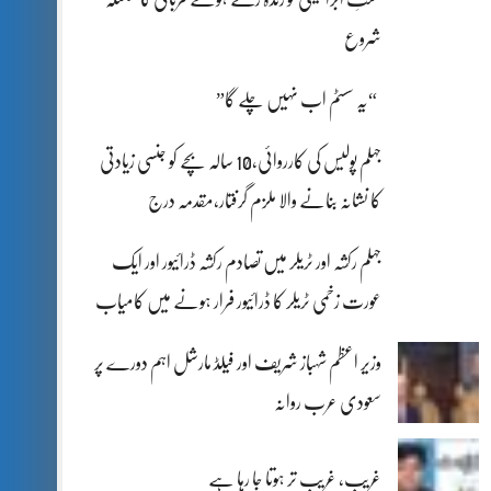
شروع
“یہ سسٹم اب نہیں چلے گا”
جہلم پولیس کی کارروائی،10 سالہ بچے کو جنسی زیادتی
کا نشانہ بنانے والا ملزم گرفتار،مقدمہ درج
جہلم رکشہ اور ٹریلر میں تصادم رکشہ ڈرائیور اور ایک
عورت زخمی ٹریلر کا ڈرائیور فرار ہونے میں کامیاب
وزیر اعظم شہباز شریف اور فیلڈ مارشل اہم دورے پر
سعودی عرب روانہ
غریب، غریب تر ہوتا جا رہا ہے