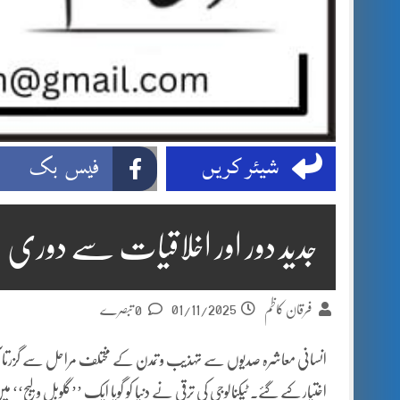
شیئر کریں
فیس بک
جدید دور اور اخلاقیات سے دوری
01/11/2025
فرقان کاظم
0 تبصرے
انسانی معاشرہ صدیوں سے تہذیب و تمدن کے مختلف مراحل سے گزرتا آیا
اختیار کیے گئے۔ ٹیکنالوجی کی ترقی نے دنیا کو گویا ایک ’’گلوبل ولیج‘‘ 