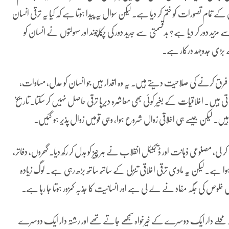
 تمام تصورات کو ختم کر دیا ہے۔ لیکن سوال یہ پیدا ہوتا ہے کہ کیا یہ ترقی انسان
 مزید دور کر دیا ہے؟ بدقسمتی سے جدید دور کی چکاچوند اور سہولتوں نے انسان کو
 بڑی جدوجہد درکار ہے۔
میں فرق کرنے کی صلاحیت دیتے ہیں۔ یہ وہ اقدار ہیں جو انسان کو عدل، مساوات،
تی ہیں۔ اخلاقیات کے بغیر کوئی بھی معاشرہ دیرپا ترقی حاصل نہیں کر سکتا۔ تاریخ
تی رہیں۔ لیکن جیسے ہی اخلاقی زوال شروع ہوا، وہی قومیں زوال پذیر ہو گئیں۔
لی، مصنوعی ذہانت اور ڈیجیٹل انقلاب نے ہر چیز کو بدل کر رکھ دیا۔ گھروں، دفاتر،
ایا ہوا ہے۔ لیکن یہ مادی ترقی اخلاقی تنزلی کے ساتھ ساتھ بڑھ رہی ہے۔ لوگ زیادہ
ص کی جگہ مفاد نے لے لی ہے اور انسانیت کا جذبہ کمزور ہوتا جا رہا ہے۔
لے دار ایک دوسرے کے خیرخواہ سمجھے جاتے تھے اور رشتہ دار ایک دوسرے