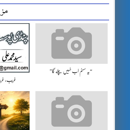
مزی
“یہ سسٹم اب نہیں چلے گا”
غریب، غریب