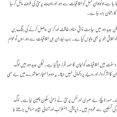
جا رہا ہے جو نوجوان نسل کو اخلاقیات سے دور اور مادیت پرستی کی طرف مائل کر رہا
کا رجحان بڑھ رہا ہے۔
ا لیکن جدید دور میں سیاست ذاتی مفاد، طاقت اور کرسی حاصل کرنے کی جنگ بن
کو اخلاقی طور پر بھی مایوس کیا ہے۔ جب لیڈران ہی اخلاقیات سے دور ہوں تو عوام
نت میں اخلاقیات کو ایمان کا حصہ قرار دیا گیا ہے۔ لیکن جدید دور میں لوگ
کا اثر کردار اور رویے پر دکھائی نہیں دیتا۔ یہ دوہرا معیار معاشرے میں بے حسی
 ہے۔ حسد، لالچ، بے صبری اور نفس پرستی نے ذہنی سکون چھین لیا ہے۔ لوگ
کی تسکین سے محروم ہیں۔ ڈپریشن، اضطراب اور تنہائی جیسے مسائل بڑھتے جا