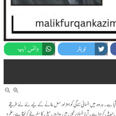
ٹویٹر
واٹس ایپ
 ہے۔ ہر دور میں انسانی زندگی کو بہتر اور سہل بنانے کے لیے نئے نئے طریقے
میں تبدیل کر دیا ہے۔ آج انسان لمحوں میں ہزاروں میل کا سفر طے کر لیتا ہے، علم و