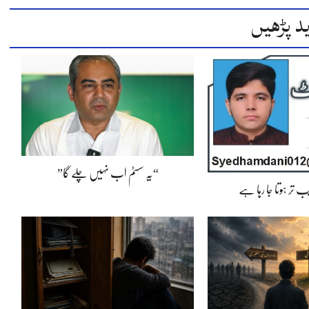
د پڑھیں
“یہ سسٹم اب نہیں چلے گا”
 تر ہوتا جا رہا ہے