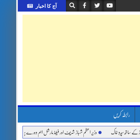
آج کا اخبار
رابطہ کریں
پردِ خاک
وزیر اعظم شہباز شریف اور فیلڈ مارشل اہم دورے پر سعودی عرب روانہ