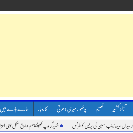
آزاد کشمیر
تعلیم
پوٹھوار میری دھرتی
کاروبار
ہمارے بارے میں
یدہ زینب حسین کی پریس کانفرنس
شہید گر وپ کیپٹنعاصم طارق مکمل فوجی اعزاز کے ساتھ س