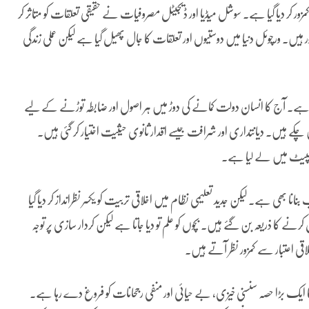
مزور کر دیا گیا ہے۔ سوشل میڈیا اور ڈیجیٹل مصروفیات نے حقیقی تعلقات کو متاثر کر
رچوئل دنیا میں دوستیوں اور تعلقات کا جال پھیل گیا ہے لیکن عملی زندگی
یا ہے۔ آج کا انسان دولت کمانے کی دوڑ میں ہر اصول اور ضابطہ توڑنے کے لیے
کے ہیں۔ دیانتداری اور شرافت جیسے اقدار ثانوی حیثیت اختیار کر گئی ہیں۔
 لپیٹ میں لے لیا ہے۔
نا بھی ہے۔ لیکن جدید تعلیمی نظام میں اخلاقی تربیت کو یکسر نظرانداز کر دیا گیا
ا ذریعہ بن گئے ہیں۔ بچوں کو علم تو دیا جاتا ہے لیکن کردار سازی پر توجہ
لاقی اعتبار سے کمزور نظر آتے ہیں۔
 کا ایک بڑا حصہ سنسنی خیزی، بے حیائی اور منفی رجحانات کو فروغ دے رہا ہے۔