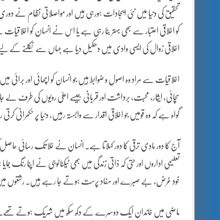
تحقیق کی دنیا میں نئی ایجادات ہورہی ہیں اور مواصلاتی نظام نے دوری کے
کو اخلاقی اعتبار سے بھی بہتر بنا رہی ہے یا اس نے انسان کو اخلاقیات سے
اخلاقی زوال کی ایسی وادی میں دھکیل دیا ہے جہاں سے نکلنے کے لیے
اخلاقیات سے مراد وہ اصول و ضوابط ہیں جو انسان کو اچھائی اور برائی 
سچائی، ایثار، محبت، برداشت اور قربانی جیسے اعلیٰ رویوں کی طرف لے جا
گواہ ہے کہ وہ قومیں جو اخلاقی اقدار سے وابستہ رہیں، دنیا پر حکمرانی کر
آج کا دور مادی ترقی کا دور کہلاتا ہے۔ انسان نے خلا تک رسائی حاصل کر 
تعلیمی اداروں اور حتیٰ کہ ذاتی زندگی میں بھی ٹیکنالوجی نے اپنا رنگ جم
خود غرض، بے صبرے اور مفاد پرست ہوتے جا رہے ہیں۔ رشتوں میں خلو
ماضی میں خاندان ایک دوسرے کے دکھ سکھ میں شریک ہوتے تھے۔ مح