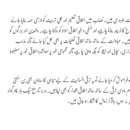
ت ضروری ہیں۔ نصاب میں اخلاقی تعلیم اور عملی تربیت کو لازمی حصہ بنایا جائے
 ذریعہ بنانا چاہیے اور منفی و غیر اخلاقی مواد کو روکنا چاہیے۔ والدین اور بزرگوں کو
 رہیں۔ عبادات کے ساتھ ساتھ اخلاقی تعلیمات پر بھی عمل کیا جائے تاکہ مذہب
، سچائی اور ایثار کو جگہ دینی چاہیے تاکہ مجموعی طور پر معاشرہ اخلاقی طور پر مضبوط
و فراموش کر دیا جائے تو یہ ترقی انسانیت کے لیے تباہی کا سامان بھی بن سکتی
ادی ترقی کے ساتھ ساتھ اخلاقی اقدار کو بھی اپنائیں۔ ورنہ تاریخ ایک بار پھر گواہ
 نہ ہوں، بالآخر زوال کا شکار ہو جاتی ہیں۔