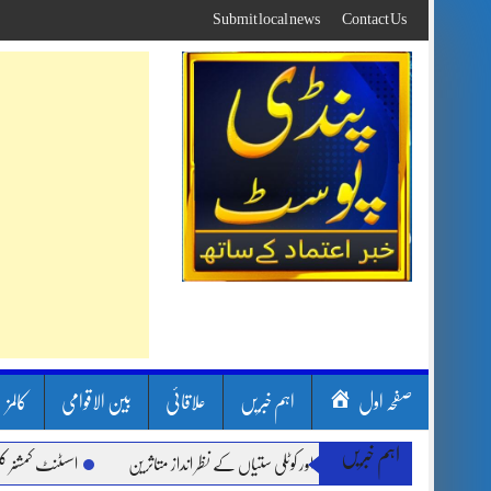
Skip
Submit local news
Contact Us
to
content
صفحہ اول
اہم خبریں
علاقائی
بین الاقوامی
کالمز
اہم خبریں
رشیں، لینڈ سلائیڈنگ اور کوٹلی ستیاں کے نظر انداز متاثرین
اسسٹنٹ کمشنر کلرسیداں س