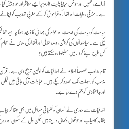
ڈرامے، فلمیں اور سوشل میڈیا پلیٹ فارمز پر ایسے مناظر اور مواد پیش کیا 
ہے۔ مشرقی روایات اور اقدار کو فراموش کر کے مغربی تہذیب کو اپنانے 
سیاست کو ریاست کی خدمت اور عوام کی بھلائی کا ذریعہ ہونا چاہیے تھ
چکی ہے۔ سیاستدانوں کی کرپشن، وعدہ خلافی اور اقتدار کی ہوس نے عوام 
کس طرح اپنے کردار میں مضبوط رہ سکتے ہیں؟
تمام مذاہب خصوصاً اسلام نے اخلاقیات کو اولین ترجیح دی ہے۔ قرآن و س
مذہب کو رسومات تک محدود کر چکے ہیں۔ عبادات تو کی جاتی ہیں لیکن ان 
اور بداعتمادی کو جنم دے رہا ہے۔
اخلاقیات سے دوری نے انسان کو نفسیاتی مسائل میں بھی مبتلا کر دیا
بظاہر کامیاب اور خوشحال دکھائی دیتے ہیں لیکن دل کے سکون اور روح 