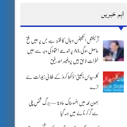
اہم خبریں
آرٹیفشل انٹلیجنس دجال کا فتنہ ہے جس پر ہمیں فتح
حاصل ہو گی،AI پر اندھے اعتماد کی وجہ سے ہمیں
خطرات لاحق ہیں پروفیسر احمد رفیق
کلرسیداں ڈکیتی‘ڈاکو1 کروڑ کے طلائی زیورات لے
اڑے
بھون نلہ میں افسوسناک حادثہ — بزرگ شخص پلی
سے گر کر نالے میں بہہ گیا