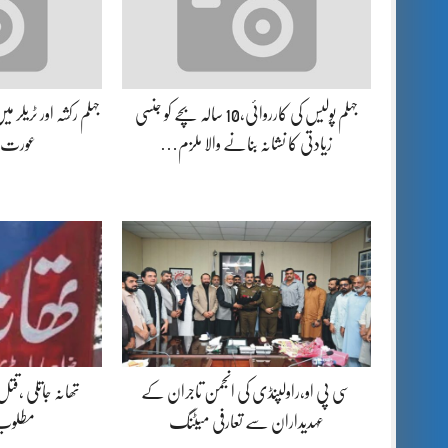
جہلم پولیس کی کارروائی،10 سالہ بچے کو جنسی
جہلم رکشہ اور ٹریلر م
زیادتی کا نشانہ بنانے والا ملزم…
عورت ز
سی پی او،راولپنڈی کی انجمن تاجران کے
تھانہ جاتلی ،قت
عہدیداران سے تعارفی میٹنگ
مطلوب ا