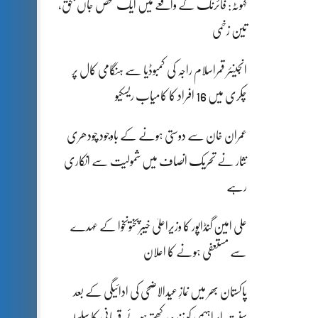
کہوٹہ: فائرنگ کے واقعے میں ایک شخص جاں بحق،
تین زخمی
انجینئر قمراسلام راجہ کی کمبوڈیا سے ہنگامی کال پر
چکری میں 16 افراد کا کامیاب ریسکیو
عمران خان سے دوستی ہونے کے باوجود چودھری
نثار نے تحریک انصاف میں شمولیت سے انکاری
رہے
علی امین گنڈاپور کا وزیراعلیٰ خیبرپختونخوا کے عہدے
سے مستعفی ہونے کا اعلان
پاکستان بھر میں نمازِ عیدالاضحی کی ادائیگی کے بعد
سنتِ ابراہیمی کو زندہ رکھتے ہوئے قربانی کا سلسلہ