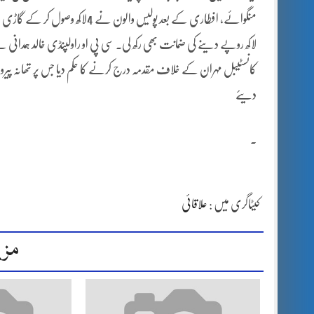
منگوائے، افطاری کے بعد پولیس وال
لاکھ روپے دینے کی ضمانت بھی رکھ لی۔ سی پی او راولپنڈی خالد ہمدانی ن
کانسٹیبل مہران کے خلاف مقدمہ درج کرنے کا حکم دیا جس پر تھانہ پی
دیئے
۔
کیٹاگری میں :
علاقائی
مزی