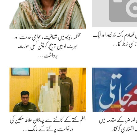
یں تصادم رکشہ ڈرائیور اور ایک
محکمہ ریونیو میں شفافیت، عوامی خدمت اور
خمی ٹریلر کا…
میرٹ اولین ترجیح، کرپشن کسی صورت
برداشت…
ل اور ضرر کے مقدمہ میں
جہلم کتے کے کاٹنے سے پریشان علاقہ مکین کی
شتہاری گرفتار
درخواست پر کتے کے مالک…