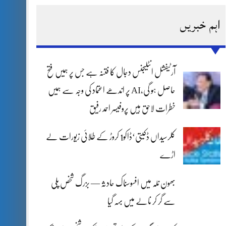
اہم خبریں
آرٹیفشل انٹلیجنس دجال کا فتنہ ہے جس پر ہمیں فتح
حاصل ہو گی،AI پر اندھے اعتماد کی وجہ سے ہمیں
خطرات لاحق ہیں پروفیسر احمد رفیق
کلرسیداں ڈکیتی‘ڈاکو1 کروڑ کے طلائی زیورات لے
اڑے
بھون نلہ میں افسوسناک حادثہ — بزرگ شخص پلی
سے گر کر نالے میں بہہ گیا