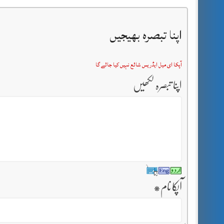
اپنا تبصرہ بھیجیں
آپکا ای میل ایڈریس شائع نہیں کیا جائے گا
اپنا تبصرہ لکھیں
آپکا نام
*