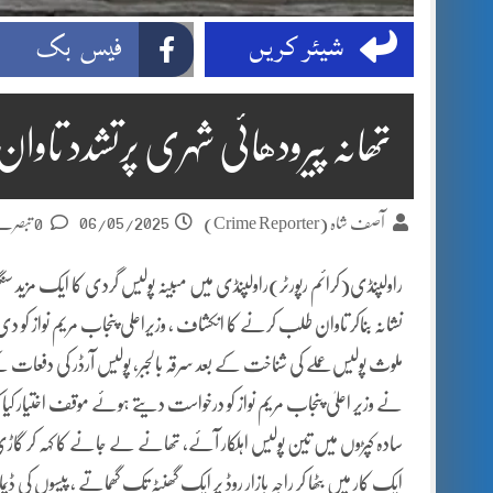
شیئر کریں
فیس بک
تھانہ پیرودھائی شہری پرتشدد تاو
06/05/2025
آصف شاہ (Crime Reporter)
0 تبصرے
راولپنڈی(کرائم رپورٹر)راولپنڈی میں مبینہ پولیس گردی کا ایک مزید سنگین و
نشانہ بناکر تاوان طلب کرنے کا انکشاف ، وزیراعلی پنجاب مریم نواز کو دی
ملوث پولیس عملے کی شناخت کے بعد سرقہ بالجبر، پولیس آرڈر کی دفعات
سادہ کپڑوں میں تین پولیس اہلکار آئے، تھانے لے جانے کا کہہ کر گاڑی سے