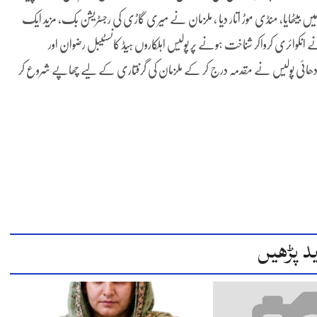
ون نے 4لاکھ وصول کر کے گاڑی میں بیٹھایا، منڈی موڑ اتار دیا ، ملزمان نے میری گاڑی کی رجسٹریشن بک، مزید ایک
ے انکوائری کرواکر شناخت ہونے پر پولیس اہلکاروں ہیڈ کانسٹیبل رضوان اور
رودھائی پولیس نے مقدمہ درج کر کے ملزمان کی گرفتاری کے لیے چھاپے شروع کر
د پڑھیں