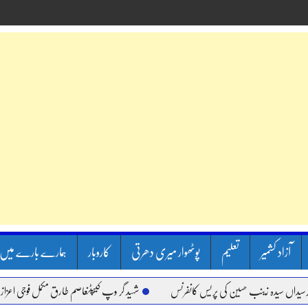
آزاد کشمیر
تعلیم
پوٹھوار میری دھرتی
کاروبار
ہمارے بارے میں
یدہ زینب حسین کی پریس کانفرنس
شہید گر وپ کیپٹنعاصم طارق مکمل فوجی اعزاز کے ساتھ 