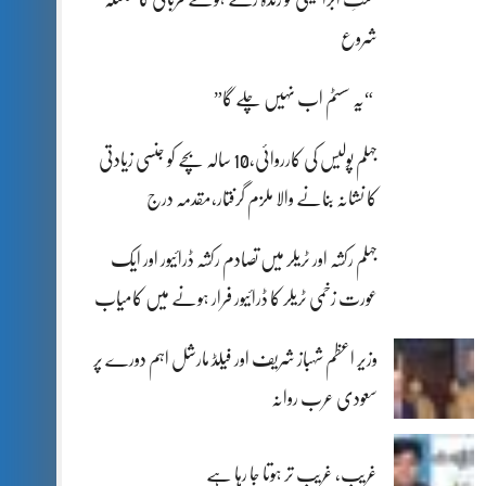
شروع
“یہ سسٹم اب نہیں چلے گا”
جہلم پولیس کی کارروائی،10 سالہ بچے کو جنسی زیادتی
کا نشانہ بنانے والا ملزم گرفتار،مقدمہ درج
جہلم رکشہ اور ٹریلر میں تصادم رکشہ ڈرائیور اور ایک
عورت زخمی ٹریلر کا ڈرائیور فرار ہونے میں کامیاب
وزیر اعظم شہباز شریف اور فیلڈ مارشل اہم دورے پر
سعودی عرب روانہ
غریب، غریب تر ہوتا جا رہا ہے