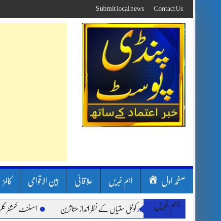
Skip
Submit local news
Contact Us
to
content
صفحہ اول
اہم خبریں
علاقائی
بین الاقوامی
کالمز
اہم خبریں
ارشیں، لینڈ سلائیڈنگ اور کوٹلی ستیاں کے نظر انداز متاثرین
اسسٹنٹ کمشنر کلرسیداں س