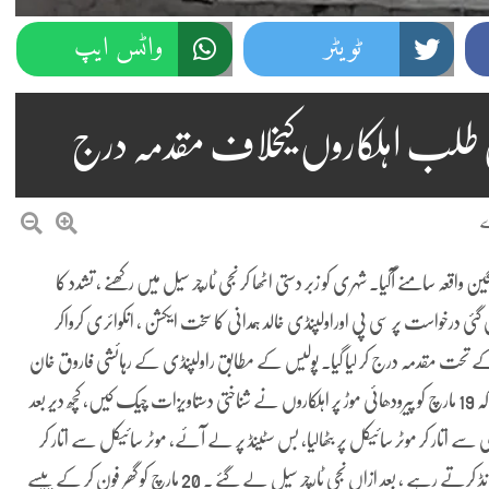
ٹویٹر
واٹس ایپ
ان طلب اہلکاروں کیخلاف مقدمہ درج
اقعہ سامنے آگیا۔ شہری کو زبر دستی اٹھا کر نجی ٹارچر سیل میں رکھنے ، تشدد کا
 گئی درخواست پر سی پی اوراولپنڈی خالد ہمدانی کا سخت ایکشن ، انکوائری کرواکر
 کے تحت مقدمہ درج کر لیا گیا۔ پولیس کے مطابق راولپنڈی کے رہائشی فاروق خان
نے وزیر اعلیٰ پنجاب مریم نواز کو درخواست دیتے ہوئے موقف اختیار کیا کہ 19 مارچ کو پیرودھائی موڑ پر اہلکاروں نے شناختی دستاویزات چیک کیں، کچھ دیر بعد
 اتار کر موٹر سائیکل پر بٹھالیا، بس سٹینڈ پر لے آئے، موٹر سائیکل سے اتار کر
ایک کار میں بٹھا کر راجہ بازار روڈ پر ایک گھنٹہ تک گھماتے ، پیسوں کی ڈیمانڈ کرتے رہے ، بعد ازاں نجی ٹارچر سیل لے گئے ۔ 20 مارچ کو گھر فون کر کے پیسے