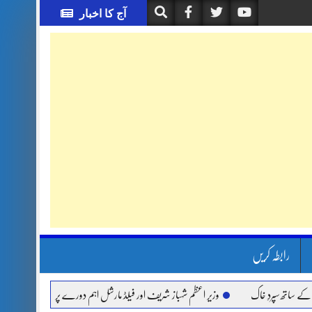
آج کا اخبار
رابطہ کریں
سپردِ خاک
وزیر اعظم شہباز شریف اور فیلڈ مارشل اہم دورے پر سعودی عرب روانہ