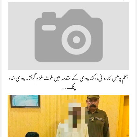
جہلم پولیس کارروائی، رکشہ چوری کے مقدمہ میں ملوث ملزم گرفتار، چوری شدہ
چنگ…