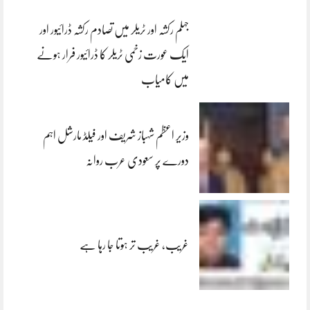
جہلم رکشہ اور ٹریلر میں تصادم رکشہ ڈرائیور اور
ایک عورت زخمی ٹریلر کا ڈرائیور فرار ہونے
میں کامیاب
وزیر اعظم شہباز شریف اور فیلڈ مارشل اہم
دورے پر سعودی عرب روانہ
غریب، غریب تر ہوتا جا رہا ہے