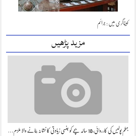
کیٹاگری میں :
جرائم
مزید پڑھیں
جہلم پولیس کی کارروائی،10 سالہ بچے کو جنسی زیادتی کا نشانہ بنانے والا ملزم…