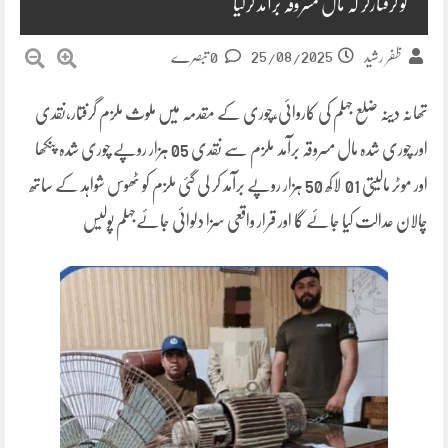
کو گرفتارکر کہ مال مسروقہ برآمد کرلیا
25/08/2025
ظفر رشید
0 تبصرے
تھانہ دینہ ضلع جہلم کی کاروائی،چوری کے مقدمہ میں ملوث ملزم گرفتار،نقدی
اور چوری شدہ مال مسروقہ برآمد ملزم سے نقدی 05 ہزار روپے چوری شدہ پنکھا
اور موٹر مالیتی 01 لاکھ 50 ہزار روپے برآمد کر لی گئی ملزم کو ٹھوس شواہد کے ساتھ
چالان عدالت کیا جائے گا اور قرار واقعی سزا دلوائی جائےجہلم پولیس