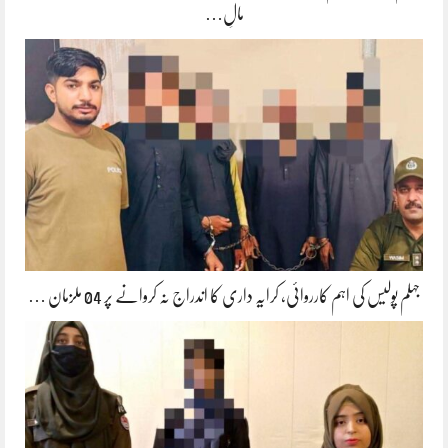
مالِ…
جہلم پولیس کی اہم کارروائی، کرایہ داری کا اندراج نہ کروانے پر 04 ملزمان …