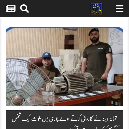
Skip
to
content
تھانہ دینہ نے کاروائی کرتے ہوئے چوری میں ملوث ایک شخص