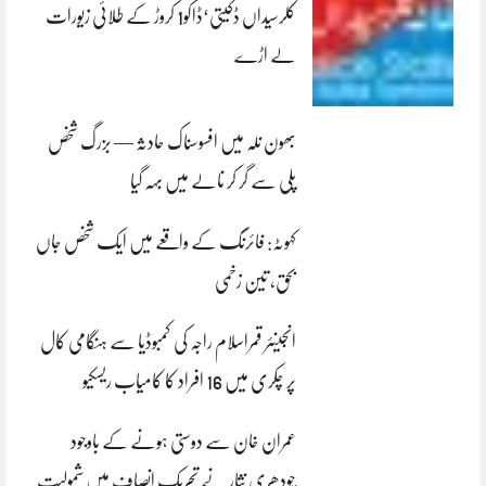
کلرسیداں ڈکیتی‘ڈاکو1 کروڑ کے طلائی زیورات
لے اڑے
بھون نلہ میں افسوسناک حادثہ — بزرگ شخص
پلی سے گر کر نالے میں بہہ گیا
کہوٹہ: فائرنگ کے واقعے میں ایک شخص جاں
بحق، تین زخمی
انجینئر قمراسلام راجہ کی کمبوڈیا سے ہنگامی کال
پر چکری میں 16 افراد کا کامیاب ریسکیو
عمران خان سے دوستی ہونے کے باوجود
چودھری نثار نے تحریک انصاف میں شمولیت