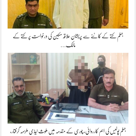
جہلم کتے کے کاٹنے سے پریشان علاقہ مکین کی درخواست پر کتے کے
مالک…
جہلم پولیس کی اہم کارروائی، چوری کے مقدمہ میں ملوث لیڈی ملزمہ گرفتار،