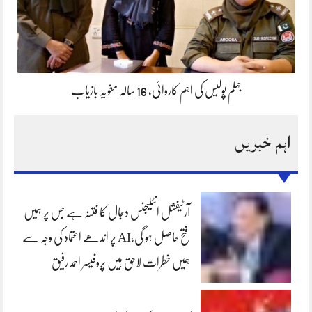
جہلم پولیس کی اہم کاروائی، 16 سالہ مغویہ بازیاب
اہم خبریں
آرٹیفشل انٹلیجنس دجال کا فتنہ ہے جس پر ہمیں
فتح حاصل ہو گی،AI پر اندھے اعتماد کی وجہ سے
ہمیں خطرات لاحق ہیں پروفیسر احمد رفیق