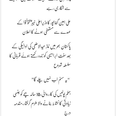
سے انکاری رہے
علی امین گنڈاپور کا وزیراعلیٰ خیبرپختونخوا کے
عہدے سے مستعفی ہونے کا اعلان
پاکستان بھر میں نمازِ عیدالاضحی کی ادائیگی کے
بعد سنتِ ابراہیمی کو زندہ رکھتے ہوئے قربانی کا
سلسلہ شروع
“یہ سسٹم اب نہیں چلے گا”
جہلم پولیس کی کارروائی،10 سالہ بچے کو جنسی
زیادتی کا نشانہ بنانے والا ملزم گرفتار،مقدمہ
درج