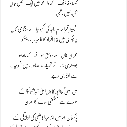
کہوٹہ: فائرنگ کے واقعے میں ایک شخص جاں
بحق، تین زخمی
انجینئر قمراسلام راجہ کی کمبوڈیا سے ہنگامی کال
پر چکری میں 16 افراد کا کامیاب ریسکیو
عمران خان سے دوستی ہونے کے باوجود
چودھری نثار نے تحریک انصاف میں شمولیت
سے انکاری رہے
علی امین گنڈاپور کا وزیراعلیٰ خیبرپختونخوا کے
عہدے سے مستعفی ہونے کا اعلان
پاکستان بھر میں نمازِ عیدالاضحی کی ادائیگی کے