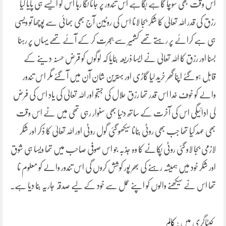
اس وقت بھی سوچا گاہے بگاہے اس تندور پر جانا لگا رہا اس کو ایسے ہی پایا گیا
رزق کی قدر اللہ تعالیٰ کا شکر بجا لانا اس کی روٹین آج بھی بھائی سے پوچھا تو ویسی
ہی ہے کرائے پر رہتے تھے کشمیر سے ہجرت کر کے آئے تھے یہاں پر رہنا
بسنا اور رزق کا اللہ تعالیٰ نے ایسا ذریعہ بنایا کہ لوگوں کو قرض حسنہ دینے کے
قابل ہو گئے اپنا گھر خرید لیا گاڑی اور بہترین شان آن میں آ گئے مگر اس تندور
والے کو خوف خدا اس قدر تھا رزق حلال کی جستجو اور اللہ تعالیٰ کی یاد اس کی فرض
کی ادائیگی اس کی آخرت کے ساتھ دنیا بھی سنوار رہی تھی میں نے اس وقت
بھی عہد کیا تھا جب بھی روٹی بنانا سیکھو گئی گول روٹی اور اللہ تعالیٰ کا ذکر اور شکر
لازمی بجا لاو گئی روٹی پکانے کا وہ جذبہ جو اس صوفی صاحب میں تھا ویسا ہی شوق
اور شکر خود میں ہمیشہ رہنے کی بھر پور کوشش کروں گی اس تندور والے کو معلوم نا
تھا اس نے سیکھنے والوں کو اپنے عمل سے خود کے لیے صدقہ جاریہ بنا دیا ہے۔
کیٹاگری میں :
کالم