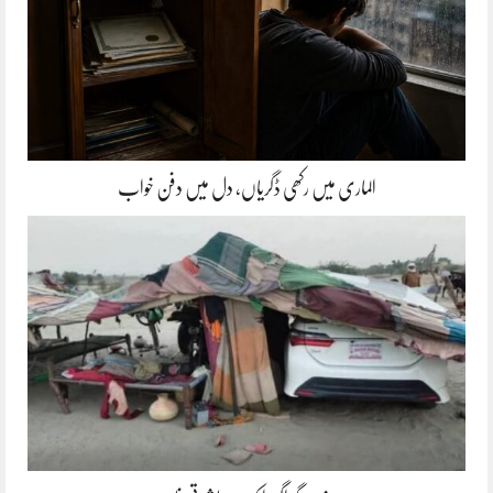
الماری میں رکھی ڈگریاں، دل میں دفن خواب