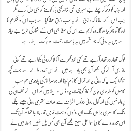
اور جذبہ کو دیکھ کر پہلے بے صبری تھی شائد کئی بار کوسنے کو بھی دل کرے مگر
جب اس کے الفاظ کہ رازق نے یہ سب رزق عطا کیا ہے جب اس کو شکر بجا نا
لاو گا تو پھر کیا ہو گا۔وہ کریم ہے اس کی عطا بھی اس کے شمار کی طرح بے نیاز
ہے بس یہ روٹی کہ جو لقمے ہیں یہ باعث رحمت اور برکت بنے رہے
لوگ قطار در قطار آ رہے تھے کئی خود گھر سے آٹا لا کر روٹی پکوا رہے تھے کوئی
بازاری آٹے کی مجھے آج بھی یاد ہے میں نے اس تندور والے سے بہت کچھ
سیکھا ایک یہ کہ روٹی پر اللہ تعالیٰ کا نام لینا اور دوسرا نماز کی پابندی ہم سب
کاموں کو ضروری جان کر نماز کو پشت پرد ڈال دیتے ہیں مگر اس نے نقصان کی
پرواہ نہیں کی اور گول روٹی دونوں اطراف سے صاف ستھری روٹی جیسے ہلکے
رنگ کا سنہری براؤن رنگ ان روٹیوں کو بہت قابل قدر بنا رہا تھا مگر آج تک
اس تندور والے کا دیا ہوا عملی سبق مجھے آج بھی کسی پل نہیں بھولا میں نے