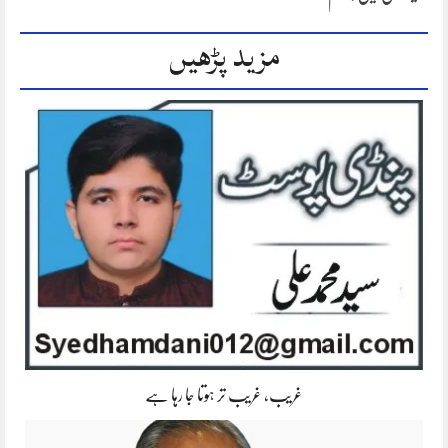
مزید پڑھیں
غریب، غریب تر ہوتا جا رہا ہے