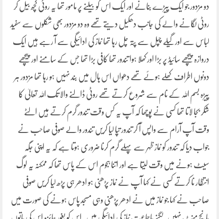
دو مزدور جو ایک پیڑے بنانے اور ایک اس کو بیلنے پر مامور تھا یہ روٹی کچھ بیل کر
روٹی لگانے والے کی جانب دھکیل دیتے تھے وہ دو مزدور بھی شکلوں سے سفید
لباس سے اور گیلے چپل سے پتہ چل رہا تھا نماز کی ادائیگی سے آ رہے ہیں ایک
دروازہ پیچھے سائیڈ پر بڑا اور کھلا ہوا تندور تھا کافی بڑا تھا جس کے سامنے اور پیچھے
دونوں اطراف کھلے ہوئے تھے دھواں اس ہال میں بند نہیں ہو رہا تھا مزدور ہر
پیڑہ بسم اللہ کے نام سے شروع کرتے تھے روٹی ڈالنے والا تک اللہ تعالیٰ کا
شکر بجا لاتا تھا کسی نے پوچھا کہ آپ یہ کس وقت تندور گرم کرتے ہیں الٹے
وقت آپ آرام سے واپس آ کر تندور تپا لیا کریں تندور والے صوفی صاحب نے
جواب دیا کہ تندور کو نماز ظہر سے پہلے گرم کرنا ضروری ہوتا ہے کہ یہ اپنی جگہ
سیٹ ہونے میں وقت لیتا ہے اور اتنا ہجوم اس کے پاس تھا کہ ممکنہ یہ لوگ
انتظار نا کرتے کسی نے کہا آپ نے نماز پڑھنی ہو ادھر ہی پڑھ لیا کریں صوفی
صاحب نے کہا جو نماز میں نے ادھر پڑھنی وہی مسجد پاس ہونے کی صورت میں
پانچ منٹ نہیں لگنے باجماعت نماز کی ادائیگی میں۔اس کو بغور جائزہ اس کی باتوں