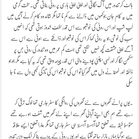
بانٹ کر تندور میں آگ لگاتی اور اپنی اپنی باری پر روٹی بناتی تھی۔سخت گرمی
میں یہ کام جان جوکھوں میں ڈالنے سے کم نا تھا مگر شائد وہ کام کرنے آپس میں
گپ شپ اور اس روٹی کی خوشبو سے اس قدر لطف اندوز ہوتی تھی کہ انھیں
سب کی خوشی جو یہ روٹی کھا کر اس کی خوشبو اور ذائقے سے ہونی ہے اس سے
آگے اپنی مشقت کچھ نہیں لگتی تھی بہت کم عمر میں وہ تندور کی روٹی جس پر
مکھن لگا کر اور لسی‘چٹنی پودینے والی اس قدر چیڑھ دیتی تھی کہ یہ کیا ہے مگر جو جو
ذائقہ اور ٹھنڈ نے دل میں گھر کیا تو اس کی خوشبو اس کی تازگی کبھی دل سے نا جا
سکی
۔یوں پرانے گھروں سے نئے گھروں کی روانگی کا سفر جاری تھا لوگ ترقی کر
رہے تھے ہم بھی اپنے آبائی گھر سے اپنے نئے گھر میں شفٹ ہو رہے تھے
متوسط طبقہ سے تعلق تھا آہستہ آہستہ ہی سفر جاری تھا مگر ہمارا تعلق ایسے علاقہ
سے ہو گیا جہاں بازار ساتھ لگتا ہے اور یوں روٹی کے پیڑے بنا کر ایک دن تندور