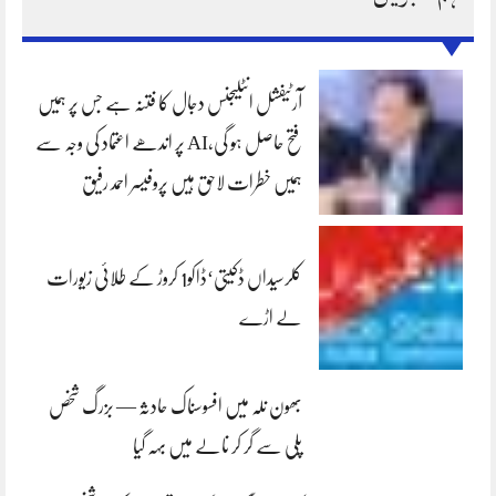
آرٹیفشل انٹلیجنس دجال کا فتنہ ہے جس پر ہمیں
فتح حاصل ہو گی،AI پر اندھے اعتماد کی وجہ سے
ہمیں خطرات لاحق ہیں پروفیسر احمد رفیق
کلرسیداں ڈکیتی‘ڈاکو1 کروڑ کے طلائی زیورات
لے اڑے
بھون نلہ میں افسوسناک حادثہ — بزرگ شخص
پلی سے گر کر نالے میں بہہ گیا