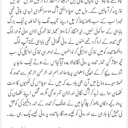
جاو مجھے بتا جاو کتنی روٹیاں بنانی ہیں اگر بیٹھ کر انتظار کرنا کر لیں وہ بس مسجد میں
نماز پڑھ کر آ جائیں گے۔ دل میں سوچا دہکتی آگ دوسرا لکڑی خریدی جاتی تھی
تیسرا سب کے سب چھوڑ چھاڑ کر چل دیئے عجیب لگ رہا تھا غلہ پر ایک بزرگ
بابا جی کے سوا کوئی نہیں۔خیر انتظار کرنا بہتر سمجھا۔نماز ظہر کی اذان ہوئی تو اور لوگ
بھی تندور کے ارد گرد تھے جنہوں نے روٹی لگوانی تھی بابا جی کہتے آپ لوگ
دیکھنا تندور کو میں نماز کی ادائیگی کر لو انھوں نے ادھر ہی نماز کی ادائیگی کی سب
کچھ متاثر کن تھا۔ تندور پر روٹی لگانیوالا بندہ آیا گیااس نے جوتے ایک سائیڈ پر
اتارے نیچے کر کے اونچی ڈھلوان پر چڑھا اور بسم اللہ الرحمن الرحیم سے تندور کو
کھولا میرے دماغ میں آج بھی یاد ہے کہ میں نے سوچا اس کی لکڑیوں کا بہت
نقصان ہوا ہے خرید کر آگ لگائی اور اذان ظہر ہو گئی مگر وہ شخص اپنے نقصان کی
پرواہ کیے دکان چھوڑ کر چلا گیا میں نے جھانک کر تندور کے اندر دیکھنے کی کوشش
کی تپش کیا جارہی ہے اور روٹی کو کیسے وہ لگا رہا تندور پر روٹی کیسے پک رہی ہے۔