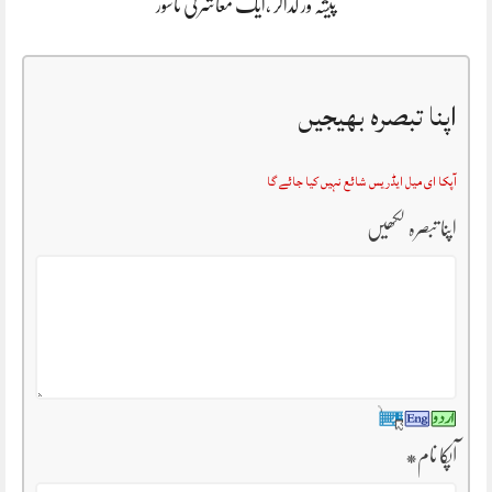
پیشہ ور گداگر ،ایک معاشرتی ناسور
اپنا تبصرہ بھیجیں
آپکا ای میل ایڈریس شائع نہیں کیا جائے گا
اپنا تبصرہ لکھیں
آپکا نام
*