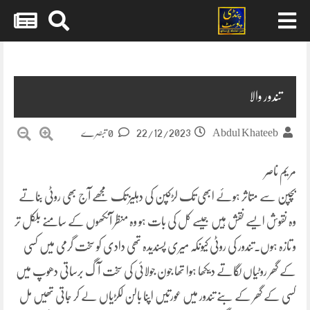
Skip
to
content
تندور والا
22/12/2023
Abdul Khateeb
0 تبصرے
مریم ناصر
بچپن سے متاثر ہوئے ابھی تک لڑکپن کی دہلیز تک مجھے آج بھی روٹی بناتے
وہ نقوش ایسے نقش ہیں جیسے کل کی بات ہو وہ منظر آنکھوں کے سامنے بلکل تر
و تازہ ہوں۔تندور کی روٹی کیونکہ میری پسندیدہ تھی دادی کو سخت گرمی میں کسی
کے گھر روٹیاں لگاتے دیکھا ہوا تھا جون جولائی کی سخت آگ برساتی دھوپ میں
کسی کے گھر کے بنے تندور میں عورتیں اپنا بالن لکڑیاں لے کر جاتی تھیں مل