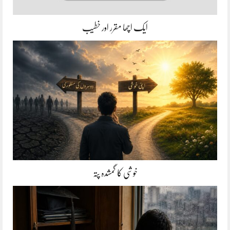
ایک اچھا مقرر اور خطیب
خوشی کا گمشدہ پتہ