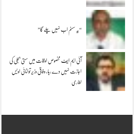
“یہ سسٹم اب نہیں چلے گا”
آئی ایم ایف مخصوص اوقات میں سستی بجلی کی
اجازت نہیں دے رہا، وفاقی وزیر توانائی اویس
لغاری