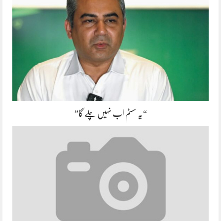
“یہ سسٹم اب نہیں چلے گا”