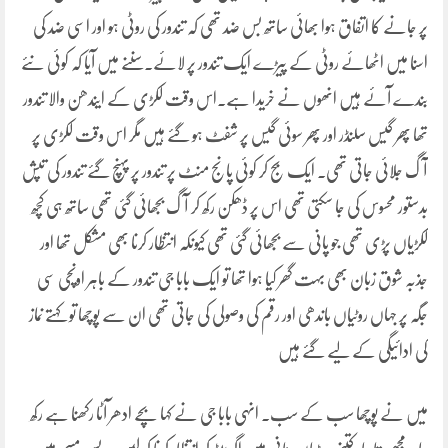
پر جانے کا اتفاق ہوا بھائی ساتھ بس ضد تھی کہ تندور کی روٹی ہو اور اسی ضد کی
اسنا میں اٹھائے روٹی کے پیڑے ایک تندور پر لائے۔سننے میں آیا کہ کوئی نئے
بندے آئے ہیں انھوں نے خریدا ہے۔اس وقت لکڑی کے ایندھن والا تندور
تھا پھر گیس سلنڈر اور پھر سوئی گیس پر شفٹ ہو گئے ہیں مگر اس وقت لکڑی پر
آگ جلائی جاتی تھی۔ ایک بج کر کوئی پانج منٹ پر تندور پر پہنچ گئے تندور کی تپش
بدستور محسوس کی جا سکتی تھی اس پر ڈھکن رکھ کر آگ بجھائی گئی تھی ساتھ ہی کچھ
لکڑیاں پڑی تھی جو پانی سے بجھائی گئی تھی کیونکہ انتظار کرنا بھی مشکل تھا اور
جذبہ شوق زبان بھی بہت گھر کیا ہوا تھا تو ایک بابا جی تندور کے باہر اونچی سی
جگہ پر جہاں روٹیاں باندھی اور رقم کی وصولی کی جاتی تھی ان سے پوچھا تو کہتے نماز
کی ادائیگی کے لیے گئے ہیں
میں نے پوچھا سب کے سب۔ انہی بابا جی نے کہا بچے ادھر آٹا رکھنا ہے رکھ