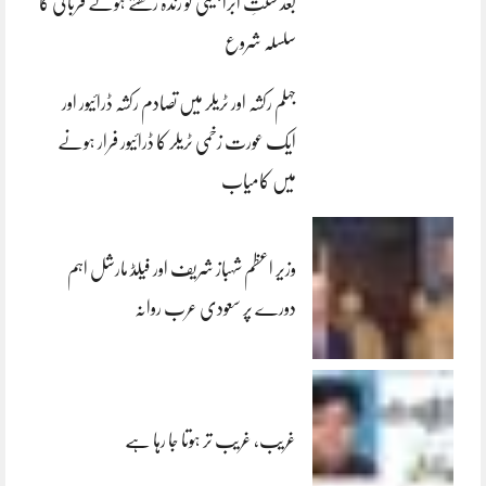
بعد سنتِ ابراہیمی کو زندہ رکھتے ہوئے قربانی کا
سلسلہ شروع
جہلم رکشہ اور ٹریلر میں تصادم رکشہ ڈرائیور اور
ایک عورت زخمی ٹریلر کا ڈرائیور فرار ہونے
میں کامیاب
وزیر اعظم شہباز شریف اور فیلڈ مارشل اہم
دورے پر سعودی عرب روانہ
غریب، غریب تر ہوتا جا رہا ہے