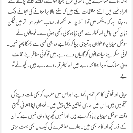
جو کہ ہمارے معاشرے میں ناسور کی طرح پھیلا ہوا ہے، اچھے اچھے پڑھے لکھے
افراد غصے میں اتنے مغلظات بکتے ہیں کہ سننے والا برا منانے کی بجائے دنگ
رہ جاتا ہے کہ دیکھنے میں تو اتنے پڑھے لکھے اور مہذب معلوم ہوتے ہیں لیکن
زبان کسی جاہل اور گنوار سے بھی زیادہ کالی رکھی ہوئی ہے۔ نوجوانوں نے
سوشل میڈیا پر جو طوفان بدتمیزی برپا کر رکھاہے وہ بھی کسی سے ڈھکا چھپا نہیں۔
کوئی مفکر بنے سیاستدانوں کو گالیاں دے رہے ہیں تو کوئی مناظر بنے مخالف
دینی مسالک کو برا بھلا کہہ رہے ہیں اور کافر قرار دے رہے ہیں۔ کچھ نے تو
بے
حیائی اور فحاشی کا علم تھام رکھا ہے اور اس میں مغرب کو بھی مات دینے کی
جستجو میں ہیں، اس میں ہماری خواتین پیش پیش ہیں۔ نوجوان اپنا انتہائی قیمتی
وقت سوشل میڈیا پر برباد کر رہے ہیں اور انہیں کچھ پرواہ ہی نہیں ہے کہ ان
کے ذمہ کچھ اور کام بھی ہیں۔ ہمارے معاشرے کی ایک یہ بھی بہت بڑی