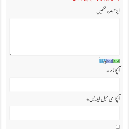
اپنا تبصرہ لکھیں
آپکا نام
*
آپکا ای میل ایڈریس
*