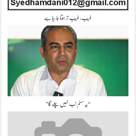
غریب، غریب تر ہوتا جا رہا ہے
“یہ سسٹم اب نہیں چلے گا”