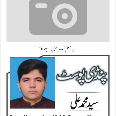
“یہ سسٹم اب نہیں چلے گا”