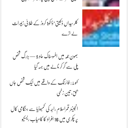
کلرسیداں ڈکیتی‘ڈاکو1 کروڑ کے طلائی زیورات
لے اڑے
بھون نلہ میں افسوسناک حادثہ — بزرگ شخص
پلی سے گر کر نالے میں بہہ گیا
کہوٹہ: فائرنگ کے واقعے میں ایک شخص جاں
بحق، تین زخمی
انجینئر قمراسلام راجہ کی کمبوڈیا سے ہنگامی کال
پر چکری میں 16 افراد کا کامیاب ریسکیو