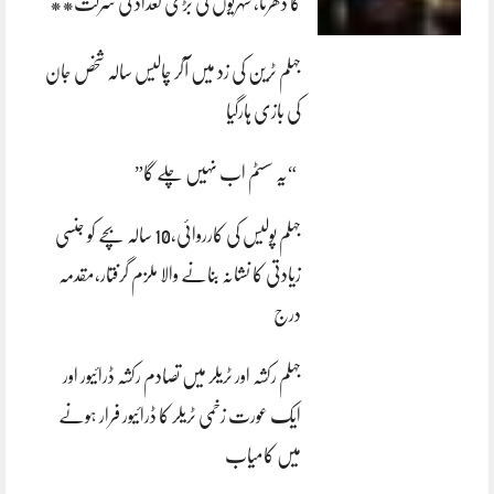
کا دھرنا، شہریوں کی بڑی تعداد کی شرکت**
جہلم ٹرین کی زد میں آکر چالیس سالہ شخص جان
کی بازی ہارگیا
“یہ سسٹم اب نہیں چلے گا”
جہلم پولیس کی کارروائی،10 سالہ بچے کو جنسی
زیادتی کا نشانہ بنانے والا ملزم گرفتار،مقدمہ
درج
جہلم رکشہ اور ٹریلر میں تصادم رکشہ ڈرائیور اور
ایک عورت زخمی ٹریلر کا ڈرائیور فرار ہونے
میں کامیاب