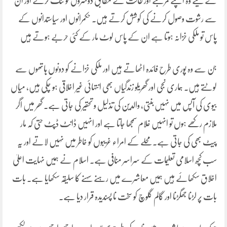
کے لیے وہ اپنے مرتبے اور طالت کے مطابق دوسروں کو تنگ کرتے اور ان
سے رشوت وصول کرنے کی کوشش کرتے ہیں۔ حکمرانوں اور سیاستدانوں کے
پاس تو ملکی خزانہ ہوتا ہے ان کے پاس لوٹ مار کے کئی حربے ہوتے ہیں
جن سے وہ پوری طرح فائدہ اٹھاتے ہیں اور ملکی خزانے کو دونوں ہاتھوں سے
لوٹتے ہیں۔ ہماری نجی اور گھریلو زندگیاں بھی انتہائی غیر اخلاقی ہو چکی ہیں، میاں
بیوی کی آپس میں نہیں بنتی، والدین کی تذلیل و تحقیر کی جاتی ہے۔ گھر میں اگر
ملازم رکھے ہوں تو انہیں غلام سمجھا جاتا ہے اور انہیں ڈانٹ ڈپٹ حتی کہ مار
پیٹ بھی کی جاتی ہے۔محلے کے امراء غریبوں کو خاطر میں نہیں لاتے اور یہ
سب کچھ اسلامی تعلیمات کے سراسر منافی ہے۔ اسلام نے ہمیں نہایت اعلیٰ
اخلاق سکھائے ہیں ہمیں معاشرے میں رہنے سہنے کا سلیقہ سکھایا ہے۔ بات
بات پر لڑنا جھگڑنا اور گالم گلوچ کو سخت نا پسندیدہ قرار دیا ہے۔