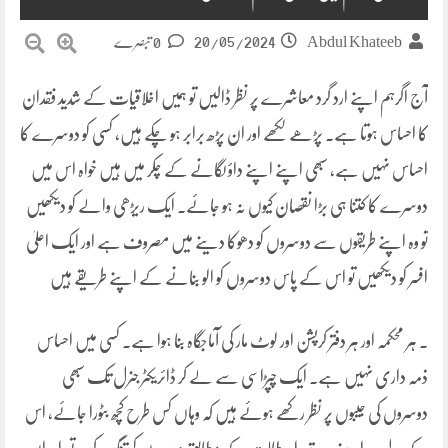
20/05/2024
Abdul Khateeb
0 تبصرے
آج اگرہم اپنے ارد گرد معاشرے پر نظر ڈالیں تو ہمیں اخلاقیات کے شدید فقدان
کا احساس ہوتا ہے۔ پڑھے لکھے اور ان پڑھ برابر ہو چکے ہیں، کسی کو دوسرے کا
احساس نہیں ہے، سبھی اپنے اپنے داؤ لگانے کے چکر میں ہیں خواہ اس میں
دوسرے کا کتنا ہی بڑا نقصان کیوں نہ ہو جائے۔ ایک ریڑھی والے کو دیکھیں
تو وہ اپنے طریقوں سے دوسروں کو دھوکا دینے میں مصروف ہے اور ایک اعلیٰ
افسر کو دیکھیں تو اس کے پاس دوسروں کو الو بنانے کے اپنے طریقے ہیں
۔ ہر محکمہ اور ہر دفتر کرپشن اور لوٹ مار کی آماجگاہ بنا ہوا ہے۔ کسی میں احساس
ذمہ داری نہیں ہے۔ ایک چپڑاسی سے لے کر ڈائریکٹر جنرل تک سبھی
دوسروں کی جیبوں پر نظر رکھے ہوئے ہیں کہ وہاں کس طرح کچھ بٹورا جائے، اس