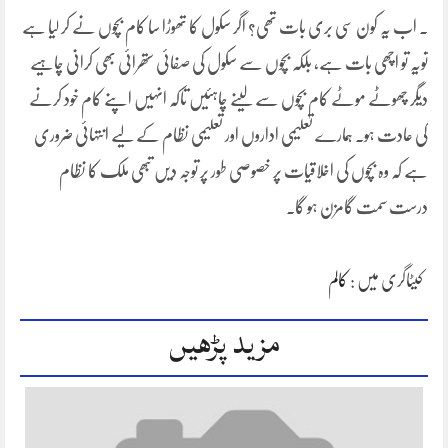
۔ اب یہ کون سی بری بات تھی؟ اگر سکول کا تھوڑا سا کام بچوں نے کر لیا ہے
تویہ تو اچھی بات ہے، بلکہ بچوں سے سکول کی صفائی ستھرائی بھی کرانی چاہیے
دیگر چھوٹے موٹے کام بچوں سے لینے چاہئیں تاکہ انہیں اپنے کام خود کرنے
کی عادت ہو۔ ہمارے تعلیمی اداروں اور تعلیمی نظام کے لیے انتہائی ضروری
ہے کہ وہ بچوں کی اخلاقیات پر خصوصی طور پر توجہ دیں تبھی ملک کا نظام
درست سمت گامزن ہو گا۔
کیٹاگری میں :
کالم
مزید پڑھیں