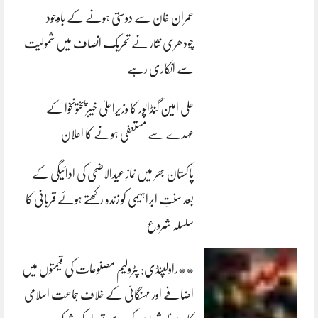
عمران خان سے دوستی ہونے کے باوجود
چودھری نثار نے تحریک انصاف میں شمولیت
سے انکاری رہے
علی امین گنڈاپور کا وزیراعلیٰ خیبرپختونخوا کے
عہدے سے مستعفی ہونے کا اعلان
پاکستان بھر میں نمازِ عیدالاضحی کی ادائیگی کے
بعد سنتِ ابراہیمی کو زندہ رکھتے ہوئے قربانی کا
سلسلہ شروع
**راولپنڈی: پٹرولیم مصنوعات کی قیمتوں میں
اضافے اور مہنگائی کے خلاف جماعت اسلامی