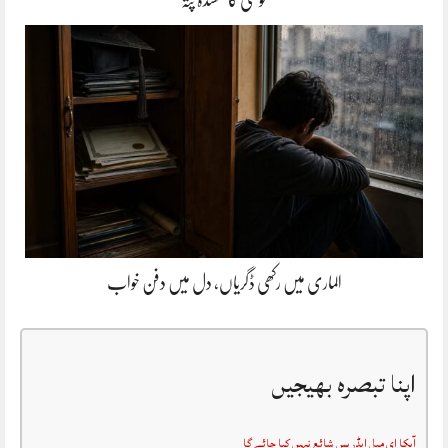
خوشی کا گمشدہ پتہ
الماری میں رکھی ڈگریاں، دل میں دفن خواب
اپنا تبصرہ بھیجیں
آپکا ای میل ایڈریس شائع نہیں کیا جائے گا