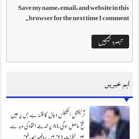
Save my name, email, and website in this
browser for the next time I comment.
اہم خبریں
آرٹیفشل انٹلیجنس دجال کا فتنہ ہے جس پر ہمیں
فتح حاصل ہو گی،AI پر اندھے اعتماد کی وجہ سے
ہمیں خطرات لاحق ہیں پروفیسر احمد رفیق