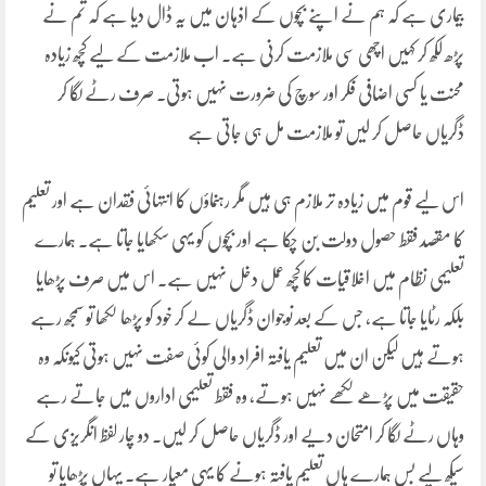
بیماری ہے کہ ہم نے اپنے بچوں کے اذہان میں یہ ڈال دیا ہے کہ تم نے
پڑھ لکھ کر کہیں اچھی سی ملازمت کرنی ہے۔ اب ملازمت کے لیے کچھ زیادہ
محنت یا کسی اضافی فکر اور سوچ کی ضرورت نہیں ہوتی۔ صرف رٹے لگا کر
ڈگریاں حاصل کر لیں تو ملازمت مل ہی جاتی ہے
اس لیے قوم میں زیادہ تر ملازم ہی ہیں مگر رہنماؤں کا انتہائی فقدان ہے اور تعلیم
کا مقصد فقط حصول دولت بن چکا ہے اور بچوں کو یہی سکھایا جاتا ہے۔ ہمارے
تعلیمی نظام میں اخلاقیات کا کچھ عمل دخل نہیں ہے۔ اس میں صرف پڑھایا
بلکہ رٹایا جاتا ہے، جس کے بعد نوجوان ڈگریاں لے کر خود کو پڑھا لکھا تو سمجھ رہے
ہوتے ہیں لیکن ان میں تعلیم یافتہ افراد والی کوئی صفت نہیں ہوتی کیونکہ وہ
حقیقت میں پڑھے لکھے نہیں ہوتے، وہ فقط تعلیمی اداروں میں جاتے رہے
وہاں رٹے لگا کر امتحان دیے اور ڈگریاں حاصل کر لیں۔ دو چار لفظ انگریزی کے
سیکھ لیے بس ہمارے ہاں تعلیم یافتہ ہونے کا یہی معیار ہے۔ یہاں پڑھایا تو