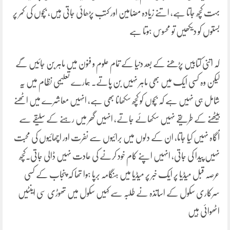
بہت کچھ جاتا ہے، اتنے زیادہ مضامین اور کتب پڑھائی جاتی ہیں، بچوں کی کمر پر
بستوں کو دیکھیں تو محسوس ہوتا ہے
کہ اتنی کتابیں پڑھنے کے بعد دنیا کے تمام علوم و فنون میں ماہر بن جائیں گے
لیکن وہ کسی ایک میں بھی ماہر نہیں بن پاتے۔ ہمارے تعلیمی نظام میں یہ
شامل ہی نہیں ہے کہ بچوں کو کچھ سکھانا بھی ہے، انہیں معاشرے میں اٹھنے
بیٹھنے کے طریقے نہیں سکھائے جاتے، انہیں گھر میں رہنے کے سلیقے سے
آگاہ نہیں کیا جاتا، ان کے دلوں میں برائیوں سے نفرت اور اچھائیوں کی محبت
نہیں پیدا کی جاتی، انہیں اپنے کام خود کرنے کی عادت نہیں ڈالی جاتی۔کچھ
عرصہ قبل میڈیا پر ایک خبر پر میڈیا میں ہنگامہ برپا ہوا تھا کہ پنجاب کے کسی
سرکاری سکول کے اساتذہ نے طلبہ سے کہیں سکول میں تھوڑی سی اینٹیں
اٹھوائی ہیں