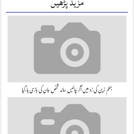
مزید پڑھیں
جہلم ٹرین کی زد میں آکر چالیس سالہ شخص جان کی بازی ہارگیا