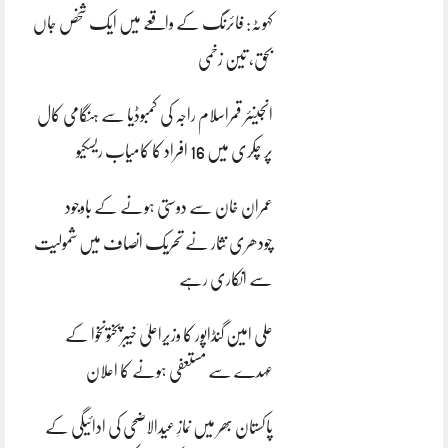
کہوٹہ: فائرنگ کے واقعے میں ایک شخص جاں
بحق، تین زخمی
انجینئر قمراسلام راجہ کی کمبوڈیا سے ہنگامی کال
پر چکری میں 16 افراد کا کامیاب ریسکیو
عمران خان سے دوستی ہونے کے باوجود
چودھری نثار نے تحریک انصاف میں شمولیت
سے انکاری رہے
علی امین گنڈاپور کا وزیراعلیٰ خیبرپختونخوا کے
عہدے سے مستعفی ہونے کا اعلان
پاکستان بھر میں نمازِ عیدالاضحی کی ادائیگی کے