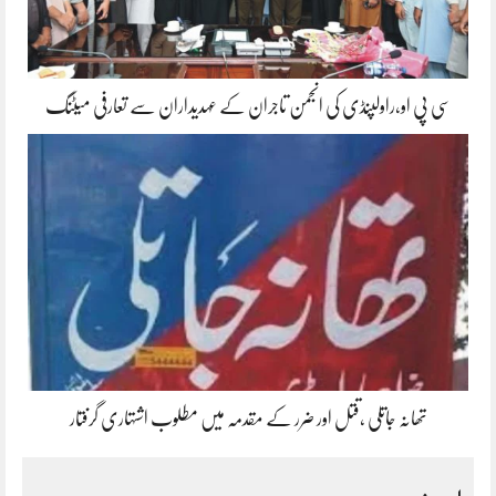
سی پی او،راولپنڈی کی انجمن تاجران کے عہدیداران سے تعارفی میٹنگ
تھانہ جاتلی ،قتل اور ضرر کے مقدمہ میں مطلوب اشتہاری گرفتار