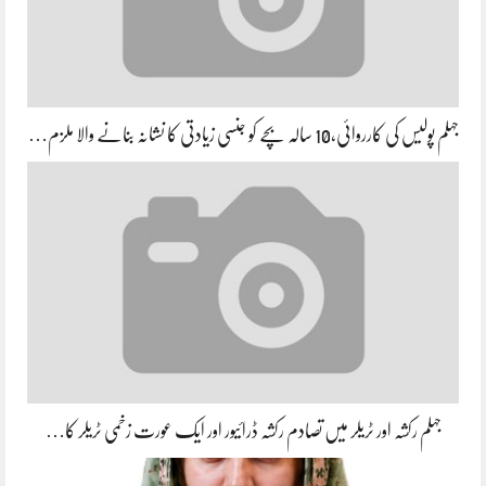
جہلم پولیس کی کارروائی،10 سالہ بچے کو جنسی زیادتی کا نشانہ بنانے والا ملزم…
جہلم رکشہ اور ٹریلر میں تصادم رکشہ ڈرائیور اور ایک عورت زخمی ٹریلر کا…