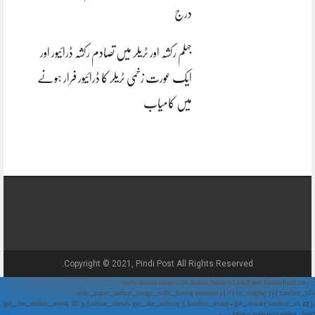
درج
جہلم رکشہ اور ٹریلر میں تصادم رکشہ ڈرائیور اور
ایک عورت زخمی ٹریلر کا ڈرائیور فرار ہونے
میں کامیاب
Copyright © 2021, Pindi Post All Rights Reserved.
// Show Author Image with Author Name in UrduPaper Theme function
urdu_paper_author_image_with_name($content) { if (is_single()) { $author_id =
get_the_author_meta('ID'); $author_name = get_the_author(); $author_avatar = get_avatar($author_id, 48);
// 48px size image $author_html = '