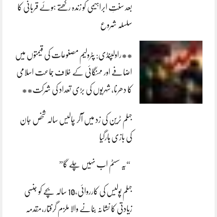
بعد سنتِ ابراہیمی کو زندہ رکھتے ہوئے قربانی کا
سلسلہ شروع
**راولپنڈی: پٹرولیم مصنوعات کی قیمتوں میں
اضافے اور مہنگائی کے خلاف جماعت اسلامی
کا دھرنا، شہریوں کی بڑی تعداد کی شرکت**
جہلم ٹرین کی زد میں آکر چالیس سالہ شخص جان
کی بازی ہارگیا
“یہ سسٹم اب نہیں چلے گا”
جہلم پولیس کی کارروائی،10 سالہ بچے کو جنسی
زیادتی کا نشانہ بنانے والا ملزم گرفتار،مقدمہ