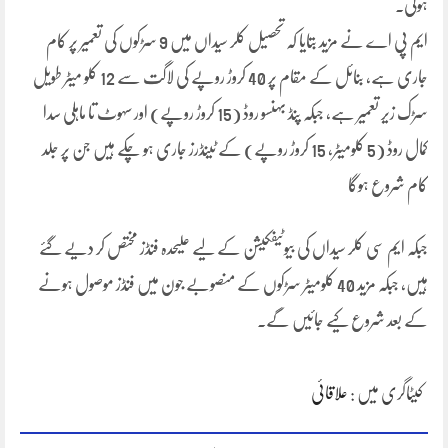
ہوگی۔
ایم پی اے نے مزید بتایا کہ تحصیل کلر سیداں میں 9 سڑکوں کی تعمیر پر کام
جاری ہے، بنائل کے مقام پر 40 کروڑ روپے کی لاگت سے 12 کلو میٹر طویل
سڑک زیر تعمیر ہے، جبکہ پنڈ بہنسو روڈ (15 کروڑ روپے) اور سہوٹ تا ماہلی سدا
کمال روڈ (5 کلومیٹر، 15 کروڑ روپے) کے ٹینڈرز جاری ہو چکے ہیں جن پر جلد
کام شروع ہوگا
جبکہ ایم سی کلر سیداں کی بیوٹیفکیشن کے لیے علیحدہ فنڈز مختص کر دیے گئے
ہیں، جبکہ مزید 40 کلومیٹر سڑکوں کے منصوبے جون میں فنڈز موصول ہونے
کے بعد شروع کیے جائیں گے۔
کیٹاگری میں :
علاقائی