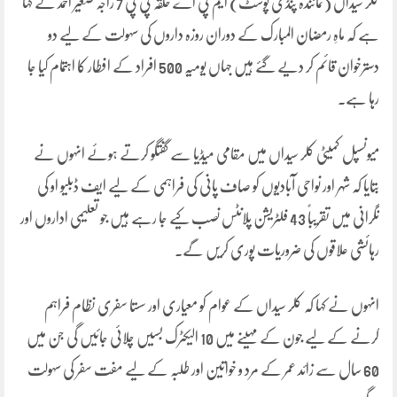
کلر سیداں (نمائندہ پنڈی پوسٹ) ایم پی اے حلقہ پی پی 7 راجہ صغیر احمد نے کہا
ہے کہ ماہِ رمضان المبارک کے دوران روزہ داروں کی سہولت کے لیے دو
دسترخوان قائم کر دیے گئے ہیں جہاں یومیہ 500 افراد کے افطار کا اہتمام کیا جا
رہا ہے۔
میونسپل کمیٹی کلر سیداں میں مقامی میڈیا سے گفتگو کرتے ہوئے انہوں نے
بتایا کہ شہر اور نواحی آبادیوں کو صاف پانی کی فراہمی کے لیے ایف ڈبلیو او کی
نگرانی میں تقریباً 43 فلٹریشن پلانٹس نصب کیے جا رہے ہیں جو تعلیمی اداروں اور
رہائشی علاقوں کی ضروریات پوری کریں گے۔
انہوں نے کہا کہ کلر سیداں کے عوام کو معیاری اور سستا سفری نظام فراہم
کرنے کے لیے جون کے مہینے میں 10 الیکٹرک بسیں چلائی جائیں گی جن میں
60 سال سے زائد عمر کے مرد و خواتین اور طلبہ کے لیے مفت سفر کی سہولت