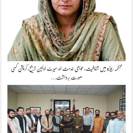
محکمہ ریونیو میں شفافیت، عوامی خدمت اور میرٹ اولین ترجیح، کرپشن کسی
صورت برداشت…