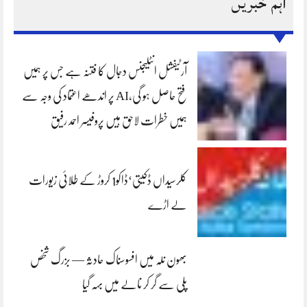
اہم خبریں
آرٹیفشل انٹلیجنس دجال کا فتنہ ہے جس پر ہمیں
فتح حاصل ہو گی،AI پر اندھے اعتماد کی وجہ سے
ہمیں خطرات لاحق ہیں پروفیسر احمد رفیق
کلرسیداں ڈکیتی‘ڈاکو1 کروڑ کے طلائی زیورات
لے اڑے
بھون نلہ میں افسوسناک حادثہ — بزرگ شخص
پلی سے گر کر نالے میں بہہ گیا