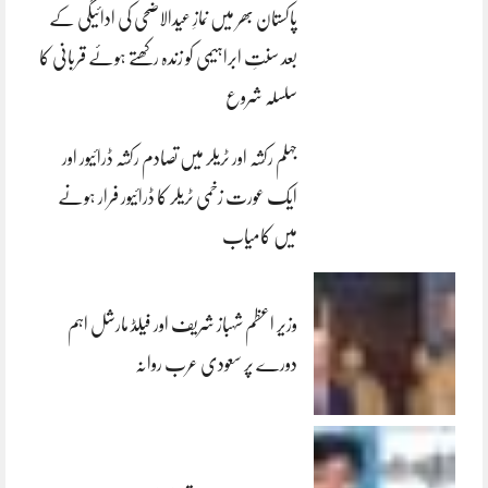
پاکستان بھر میں نمازِ عیدالاضحی کی ادائیگی کے
بعد سنتِ ابراہیمی کو زندہ رکھتے ہوئے قربانی کا
سلسلہ شروع
جہلم رکشہ اور ٹریلر میں تصادم رکشہ ڈرائیور اور
ایک عورت زخمی ٹریلر کا ڈرائیور فرار ہونے
میں کامیاب
وزیر اعظم شہباز شریف اور فیلڈ مارشل اہم
دورے پر سعودی عرب روانہ