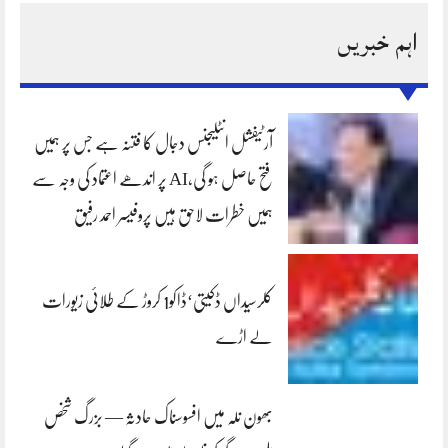
اہم خبریں
آرٹیفشل انٹلیجنس دجال کا فتنہ ہے جس پر ہمیں
فتح حاصل ہو گی،AI پر اندھے اعتماد کی وجہ سے
ہمیں خطرات لاحق ہیں پروفیسر احمد رفیق
کلرسیداں ڈکیتی‘ڈاکو1 کروڑ کے طلائی زیورات
لے اڑے
بھون نلہ میں افسوسناک حادثہ — بزرگ شخص