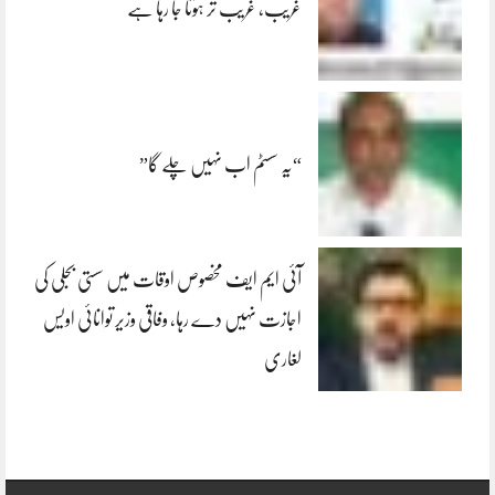
غریب، غریب تر ہوتا جا رہا ہے
“یہ سسٹم اب نہیں چلے گا”
آئی ایم ایف مخصوص اوقات میں سستی بجلی کی
اجازت نہیں دے رہا، وفاقی وزیر توانائی اویس
لغاری