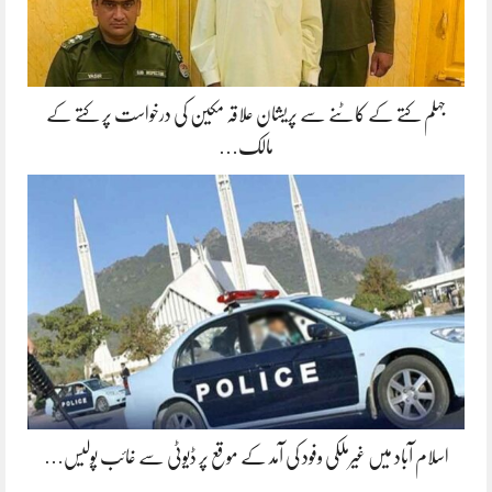
جہلم کتے کے کاٹنے سے پریشان علاقہ مکین کی درخواست پر کتے کے
مالک…
اسلام آباد میں غیرملکی وفود کی آمد کے موقع پر ڈیوٹی سے غائب پولیس…