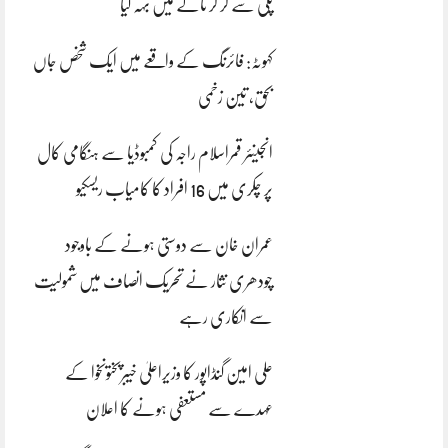
پلی سے گر کر نالے میں بہہ گیا
کہوٹہ: فائرنگ کے واقعے میں ایک شخص جاں
بحق، تین زخمی
انجینئر قمراسلام راجہ کی کمبوڈیا سے ہنگامی کال
پر چکری میں 16 افراد کا کامیاب ریسکیو
عمران خان سے دوستی ہونے کے باوجود
چودھری نثار نے تحریک انصاف میں شمولیت
سے انکاری رہے
علی امین گنڈاپور کا وزیراعلیٰ خیبرپختونخوا کے
عہدے سے مستعفی ہونے کا اعلان