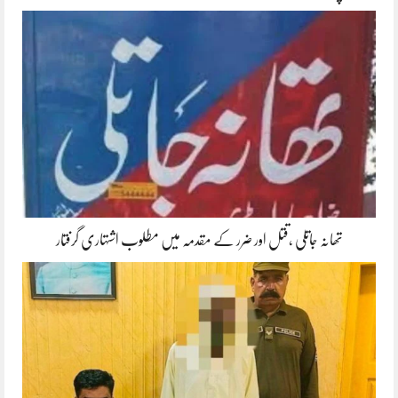
تھانہ جاتلی ،قتل اور ضرر کے مقدمہ میں مطلوب اشتہاری گرفتار