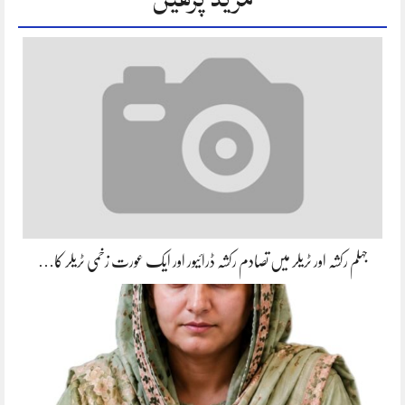
جہلم رکشہ اور ٹریلر میں تصادم رکشہ ڈرائیور اور ایک عورت زخمی ٹریلر کا…