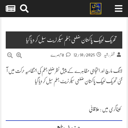
Skip
to
content
تحریک لبیک پاکستان ضلعی جہلم سیکرٹریٹ سیل کر دیا گیا
12/10/2025
ظفر رشید
0 تبصرے
لانگ مارچ اور احتجاجی مظاہرے کے پیش نظر ضلع جہلم کی انتظامیہ حرکت میں آ
گئی تحریک لبیک پاکستان ضلعی سیکرٹریٹ جہلم سیل کر دیا گیا
کیٹاگری میں :
علاقائی
مزید پڑھیں