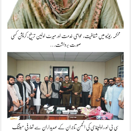
محکمہ ریونیو میں شفافیت، عوامی خدمت اور میرٹ اولین ترجیح، کرپشن کسی
صورت برداشت…
سی پی او،راولپنڈی کی انجمن تاجران کے عہدیداران سے تعارفی میٹنگ