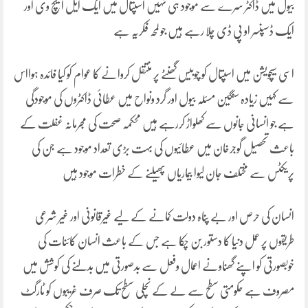
بیول میں ڈاکٹر سرے سے موجود ہی نہیں اسپتال میں ایک ایل ایچ وی اور
ایک ڈسپنسر او پی ڈی چلا رہے ہیں جو لمحہ فکریہ ہے
اسی سیچویشن میں اسپتال کو چوبیس گھنٹے پر منتقل کروانے کا عوام کو کیا فائدہ ہوااس
سے کہیں زیادہ سنگین مسئلہ بیول اور گرد ونواح میں عطائی ڈاکٹروں کی موجودگی
ہے جو انسانی جانوں سے کھلواڑ کررہے ہیں محکمہ صحت کی مجرمانہ غفلت کے
باعث تحصیل گوجرخان میں عطائیوں کی بہت بڑی تعداد موجود ہے جن کی
پریکٹس سے مختلف جان لیوا بیماریاں پھیلنے کے خطرات موجود ہیں
انسان کی حرص اور بے پناہ دولت کمانے کے لیے غیرقانونی اور غیر شرعی
طریقوں پر عمل دنیا کا دستور بن چکا ہے جس کے باعث انسان کائنات کی
خوبصورتی کو اپنے گھناونے اعمال وفعل سے بدصورتی میں بدلنے کی کوشش میں
مصروف ہے حکومتی سطح سے لے کے نچلی سطح تک صرف غریبوں کو ٹارگٹ