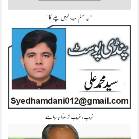
“یہ سسٹم اب نہیں چلے گا”
غریب، غریب تر ہوتا جا رہا ہے