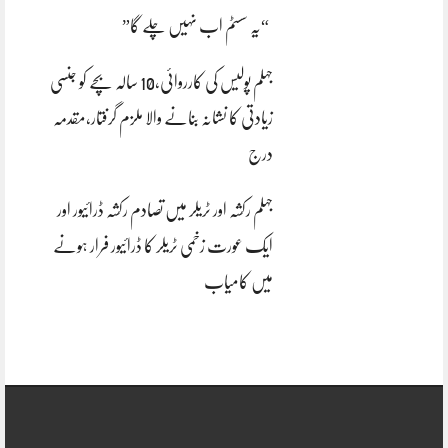
“یہ سسٹم اب نہیں چلے گا”
جہلم پولیس کی کارروائی،10 سالہ بچے کو جنسی
زیادتی کا نشانہ بنانے والا ملزم گرفتار،مقدمہ
درج
جہلم رکشہ اور ٹریلر میں تصادم رکشہ ڈرائیور اور
ایک عورت زخمی ٹریلر کا ڈرائیور فرار ہونے
میں کامیاب