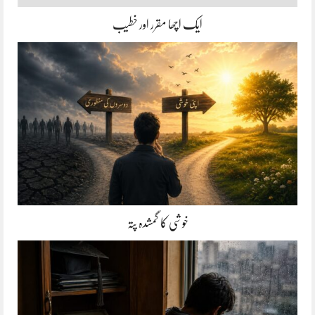
ایک اچھا مقرر اور خطیب
خوشی کا گمشدہ پتہ