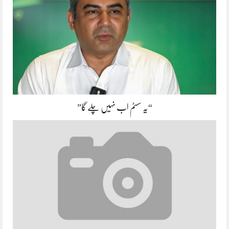
“یہ سسٹم اب نہیں چلے گا”