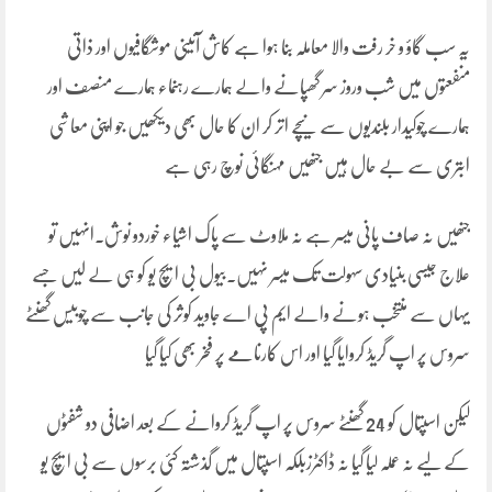
یہ سب گاؤ و خر رفت والا معاملہ بنا ہوا ہے کاش آئینی موشگافیوں اور ذاتی
منفعتوں میں شب وروز سر گھپانے والے ہمارے رہنماء ہمارے منصف اور
ہمارے چوکیدار بلندیوں سے نیچے اتر کر ان کا حال بھی دیکھیں جو اپنی معاشی
ابتری سے بے حال ہیں جنھیں مہنگائی نوچ رہی ہے
جنھیں نہ صاف پانی میسر ہے نہ ملاوٹ سے پاک اشیاء خوردو نوش.انہیں تو
علاج جیسی بنیادی سہولت تک میسر نہیں۔بیول بی ایچ یو کو ہی لے لیں جسے
یہاں سے منتخب ہونے والے ایم پی اے جاوید کوثر کی جانب سے چوبیس گھنٹے
سروس پر اپ گریڈ کروایا گیا اور اس کارنامے پر فخر بھی کیا گیا
لیکن اسپتال کو 24 گھنٹے سروس پر اپ گریڈ کروانے کے بعد اضافی دو شفٹوں
کے لیے نہ عملہ لیا گیا نہ ڈاکٹرزبلکہ اسپتال میں گذشتہ کئی برسوں سے بی ایچ یو