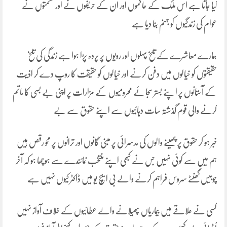
کیا جاتا ہے اس ملک کے حاکموں اور ان کے حریفوں نے اور حکمتوں نے
عوام کی زندگیوں کو جہنم بنا دیا ہے
ہمارے معاشرے کے تلخ پہلوں اور رویوں پر پردہ پڑا ہوا ہے زندگی کی تلخ
حقیقتوں کو خیالوں میں دفن کرنے اور خیالوں کو حقیقت کا روپ دے کر اذیت
کے آستانوں پر اپنے بستر سجائے محرومیوں کے مزارات پر اپنی بے بسی کا ماتم
کرنے والی قوم گذشتہ سات دہائیوں سے اپنے حقوق سے بے
خبر ہو کر حقوق پر چھینے والوں کی مدسرائی پر مبنی گانوں اور ترانوں پر محو رقص ہیں
ہم میں سے کوئی نہیں جس نے کبھی اپنے منتخب نمائندے سے ہوچھا ہو کہ آخر
چوبیس گھنٹے سروس فراہم کرنے والے بی ایچ یو میں ڈاکٹر کیوں نہیں ہے
کسی نے علاقے میں بیماریاں پھیلانے والے عطائیوں کے خلاف آواز نہیں