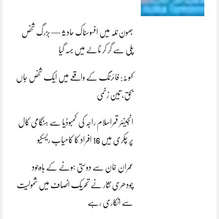
بھون نلہ میں افسوسناک حادثہ — بزرگ شخص
پلی سے گر کر نالے میں بہہ گیا
کہوٹہ: فائرنگ کے واقعے میں ایک شخص جاں
بحق، تین زخمی
انجینئر قمراسلام راجہ کی کمبوڈیا سے ہنگامی کال
پر چکری میں 16 افراد کا کامیاب ریسکیو
عمران خان سے دوستی ہونے کے باوجود
چودھری نثار نے تحریک انصاف میں شمولیت
سے انکاری رہے