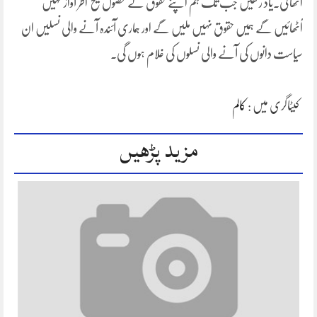
اُٹھائی.یاد رکھیں جب تک ہم اپنے حقوق کے حصول کیخ اطر آواز نہیں
اُٹھائیں گے ہمیں حقوق نہیں ملیں گے اور ہماری آئندہ آنے والی نسلیں ان
سیاست دانوں کی آنے والی نسلوں کی غلام ہوں گی۔
کیٹاگری میں :
کالم
مزید پڑھیں