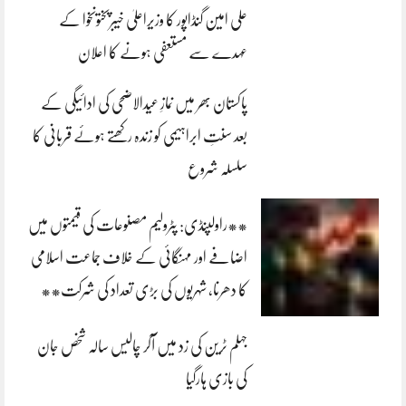
علی امین گنڈاپور کا وزیراعلیٰ خیبرپختونخوا کے
عہدے سے مستعفی ہونے کا اعلان
پاکستان بھر میں نمازِ عیدالاضحی کی ادائیگی کے
بعد سنتِ ابراہیمی کو زندہ رکھتے ہوئے قربانی کا
سلسلہ شروع
**راولپنڈی: پٹرولیم مصنوعات کی قیمتوں میں
اضافے اور مہنگائی کے خلاف جماعت اسلامی
کا دھرنا، شہریوں کی بڑی تعداد کی شرکت**
جہلم ٹرین کی زد میں آکر چالیس سالہ شخص جان
کی بازی ہارگیا