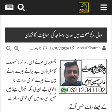
Skip
to
content
بیول مرکز صحت میں علاج ومعالجہ کی سہولیات کا فقدان
15/07/2024
Abdul Khateeb
0 تبصرے
چھہتربرس ہوئے اس نام نہاد جمہوریت
کا سفر جاری ہے پرانے چہرے جاتے
ہیں نئے چہرئے عوامی خدمت کا
دعویٰ لیے ان کی جگہ سنبھال لیتے ہیں
لیکن کسی دور میں بھی عوامی مفادات
کے فیصلے سامنے نہیں آتے