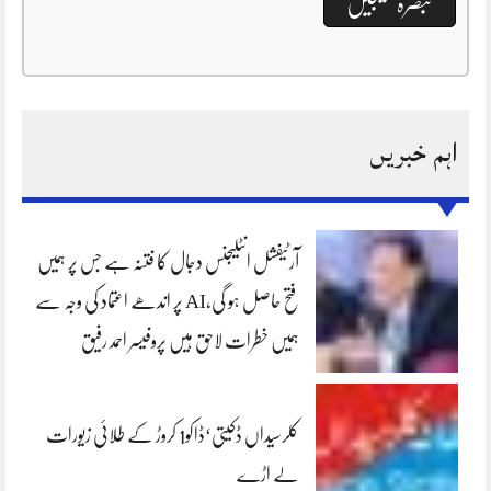
اہم خبریں
آرٹیفشل انٹلیجنس دجال کا فتنہ ہے جس پر ہمیں
فتح حاصل ہو گی،AI پر اندھے اعتماد کی وجہ سے
ہمیں خطرات لاحق ہیں پروفیسر احمد رفیق
کلرسیداں ڈکیتی‘ڈاکو1 کروڑ کے طلائی زیورات
لے اڑے