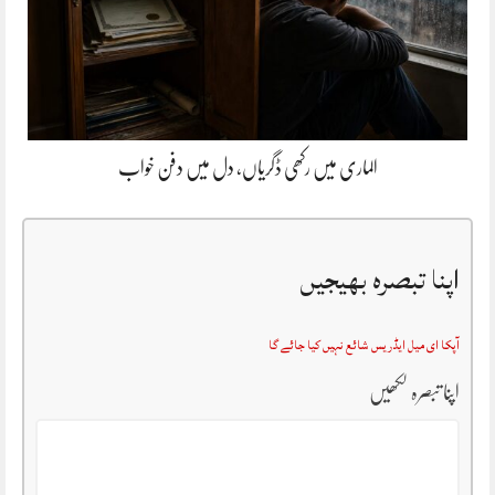
الماری میں رکھی ڈگریاں، دل میں دفن خواب
اپنا تبصرہ بھیجیں
آپکا ای میل ایڈریس شائع نہیں کیا جائے گا
اپنا تبصرہ لکھیں