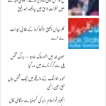
فتح حاصل ہو گی،AI پر اندھے اعتماد کی وجہ سے
ہمیں خطرات لاحق ہیں پروفیسر احمد رفیق
کلرسیداں ڈکیتی‘ڈاکو1 کروڑ کے طلائی زیورات
لے اڑے
بھون نلہ میں افسوسناک حادثہ — بزرگ شخص
پلی سے گر کر نالے میں بہہ گیا
کہوٹہ: فائرنگ کے واقعے میں ایک شخص جاں
بحق، تین زخمی
انجینئر قمراسلام راجہ کی کمبوڈیا سے ہنگامی کال