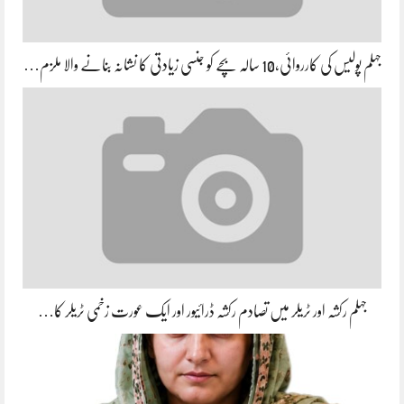
جہلم پولیس کی کارروائی،10 سالہ بچے کو جنسی زیادتی کا نشانہ بنانے والا ملزم…
جہلم رکشہ اور ٹریلر میں تصادم رکشہ ڈرائیور اور ایک عورت زخمی ٹریلر کا…