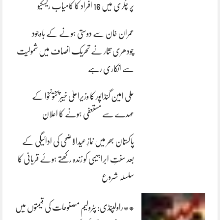
پر چکری میں 16 افراد کا کامیاب ریسکیو
عمران خان سے دوستی ہونے کے باوجود
چودھری نثار نے تحریک انصاف میں شمولیت
سے انکاری رہے
علی امین گنڈاپور کا وزیراعلیٰ خیبرپختونخوا کے
عہدے سے مستعفی ہونے کا اعلان
پاکستان بھر میں نمازِ عیدالاضحی کی ادائیگی کے
بعد سنتِ ابراہیمی کو زندہ رکھتے ہوئے قربانی کا
سلسلہ شروع
**راولپنڈی: پٹرولیم مصنوعات کی قیمتوں میں