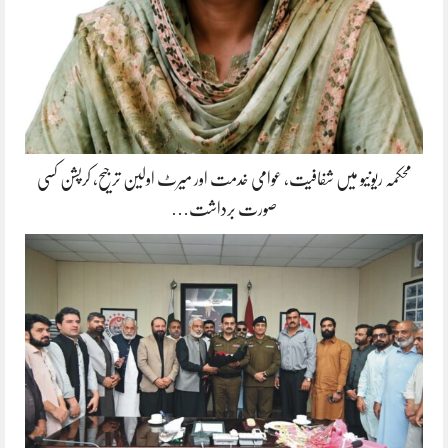
محکمہ ریونیو میں شفافیت، عوامی خدمت اور میرٹ اولین ترجیح، کرپشن کسی
صورت برداشت…