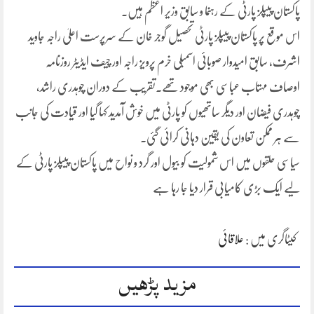
پاکستان پیپلز پارٹی کے رہنما و سابق وزیر اعظم ہیں۔
اس موقع پر پاکستان پیپلز پارٹی تحصیل گوجر خان کے سرپرست اعلیٰ راجہ جاوید
اشرف، سابق امیدوار صوبائی اسمبلی خرم پرویز راجہ اور چیف ایڈیٹر روزنامہ
اوصاف مہتاب عباسی بھی موجود تھے۔تقریب کے دوران چوہدری راشد،
چوہدری فیضان اور دیگر ساتھیوں کو پارٹی میں خوش آمدید کہا گیا اور قیادت کی جانب
سے ہر ممکن تعاون کی یقین دہانی کرائی گئی۔
سیاسی حلقوں میں اس شمولیت کو بیول اور گرد و نواح میں پاکستان پیپلز پارٹی کے
لیے ایک بڑی کامیابی قرار دیا جا رہا ہے
کیٹاگری میں :
علاقائی
مزید پڑھیں