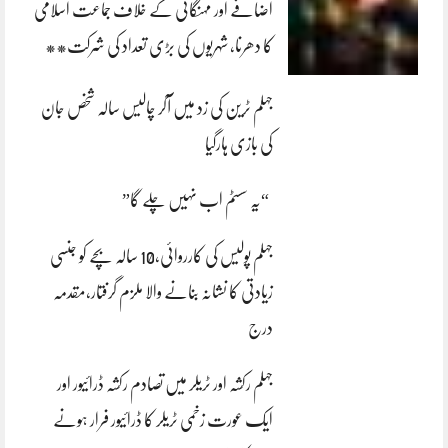
اضافے اور مہنگائی کے خلاف جماعت اسلامی
کا دھرنا، شہریوں کی بڑی تعداد کی شرکت**
جہلم ٹرین کی زد میں آکر چالیس سالہ شخص جان
کی بازی ہارگیا
“یہ سسٹم اب نہیں چلے گا”
جہلم پولیس کی کارروائی،10 سالہ بچے کو جنسی
زیادتی کا نشانہ بنانے والا ملزم گرفتار،مقدمہ
درج
جہلم رکشہ اور ٹریلر میں تصادم رکشہ ڈرائیور اور
ایک عورت زخمی ٹریلر کا ڈرائیور فرار ہونے