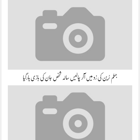
جہلم ٹرین کی زد میں آکر چالیس سالہ شخص جان کی بازی ہارگیا