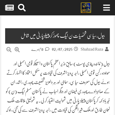
Skip
to
content
بیول،سیاسی شخصیات ن لیگ چھوڑ کر پیپلزپارٹی میں شامل
02/07/2025
Shahzad Raza
0 تبصرے
بیول (نمائندہ پنڈی پوسٹ) سابق وزیر اعظم پاکستان و اسپیکر قومی اسمبلی اور
موجودہ رکن قومی اسمبلی راجہ پرویز اشرف کی قیادت پر مکمل اعتماد کا اظہار کرتے
ہوئے بیول کی معروف سیاسی، سماجی اور ہر دلعزیز شخصیت چوہدری راشد، ان
کے صاحبزادے چوہدری فیضان اور دیگر احباب نے پاکستان مسلم لیگ (ن) کو
خیر باد کہہ کر پاکستان پیپلز پارٹی میں شمولیت اختیار کر لی۔یہ شمولیتی ملاقات ملک
نعمان طارق اورملک شیر افگن کی قیادت میں راجہ پرویز اشرف سے کی گئی، جو کہ