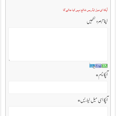
آپکا ای میل ایڈریس شائع نہیں کیا جائے گا
اپنا تبصرہ لکھیں
آپکا نام
*
آپکا ای میل ایڈریس
*