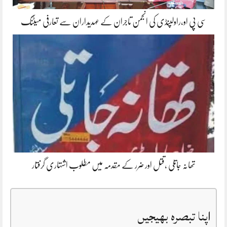
سی پی او،راولپنڈی کی انجمن تاجران کے عہدیداران سے تعارفی میٹنگ
تھانہ جاتلی ،قتل اور ضرر کے مقدمہ میں مطلوب اشتہاری گرفتار
اپنا تبصرہ بھیجیں