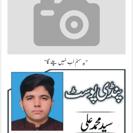
“یہ سسٹم اب نہیں چلے گا”