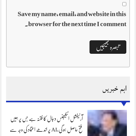
Save my name, email, and website in this
browser for the next time I comment.
اہم خبریں
آرٹیفشل انٹلیجنس دجال کا فتنہ ہے جس پر ہمیں
فتح حاصل ہو گی،AI پر اندھے اعتماد کی وجہ سے