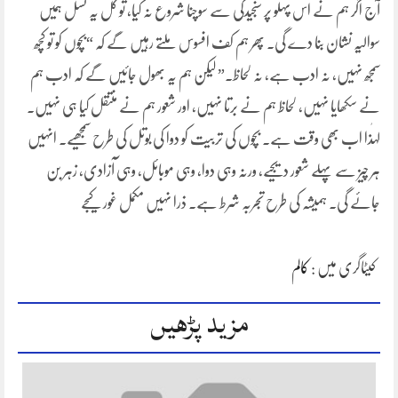
آج اگر ہم نے اس پہلو پر سنجیدگی سے سوچنا شروع نہ کیا، تو کل یہ نسل ہمیں
سوالیہ نشان بنا دے گی۔ پھر ہم کف افسوس ملتے رہیں گے کہ “بچوں کو تو کچھ
سمجھ نہیں، نہ ادب ہے، نہ لحاظ۔” لیکن ہم یہ بھول جائیں گے کہ ادب ہم
نے سکھایا نہیں، لحاظ ہم نے برتا نہیں، اور شعور ہم نے منتقل کیا ہی نہیں۔
لہٰذا اب بھی وقت ہے۔ بچوں کی تربیت کو دوا کی بوتل کی طرح سمجھیے۔ انہیں
ہر چیز سے پہلے شعور دیجیے، ورنہ وہی دوا، وہی موبائل، وہی آزادی، زہر بن
جائے گی۔ ہمیشہ کی طرح تجربہ شرط ہے۔ ذرا نہیں مکمل غور کیجے
کیٹاگری میں :
کالم
مزید پڑھیں