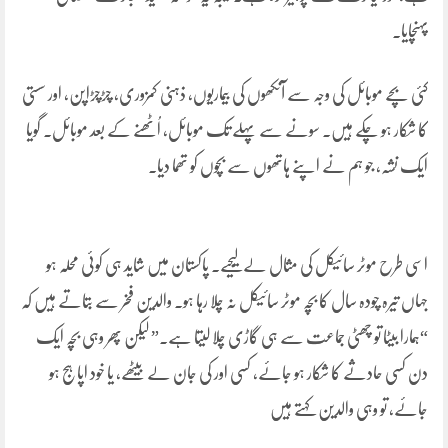
پہنچایا۔
کئی بچے موبائل کی وجہ سے آنکھوں کی بیماریوں، ذہنی کمزوری، چڑچڑاپن، اور سستی
کا شکار ہو چکے ہیں۔ سونے سے پہلے تک موبائل، اُٹھنے کے بعد موبائل۔ گویا
ایک نشہ، جو ہم نے اپنے ہاتھوں سے بچوں کو تھما دیا۔
اسی طرح موٹر سائیکل کی مثال لے لیجیے۔ پاکستان میں شاید ہی کوئی محلہ ہو
جہاں تیرہ چودہ سال کا بچہ موٹر سائیکل نہ چلا رہا ہو۔ والدین فخر سے بتاتے ہیں کہ
“ہمارا بیٹا تو چھٹی جماعت سے ہی گاڑی چلا لیتا ہے۔” لیکن پھر وہی بچہ ایک
دن کسی حادثے کا شکار ہو جائے، کسی اور کی جان لے بیٹھے، یا خود اپاہج ہو
جائے، تو وہی والدین کہتے ہیں