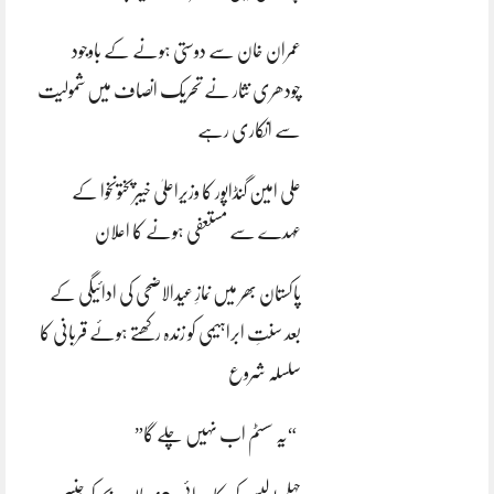
عمران خان سے دوستی ہونے کے باوجود
چودھری نثار نے تحریک انصاف میں شمولیت
سے انکاری رہے
علی امین گنڈاپور کا وزیراعلیٰ خیبرپختونخوا کے
عہدے سے مستعفی ہونے کا اعلان
پاکستان بھر میں نمازِ عیدالاضحی کی ادائیگی کے
بعد سنتِ ابراہیمی کو زندہ رکھتے ہوئے قربانی کا
سلسلہ شروع
“یہ سسٹم اب نہیں چلے گا”