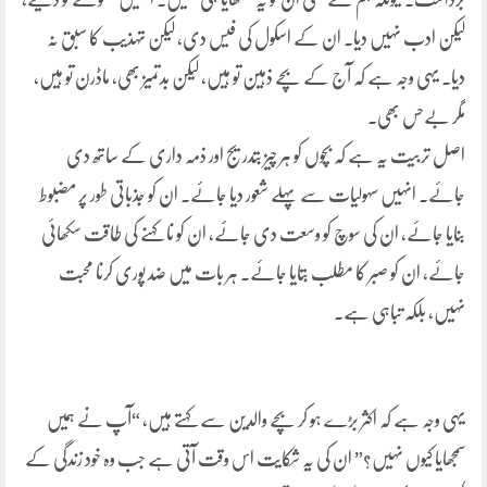
لیکن ادب نہیں دیا۔ ان کے اسکول کی فیس دی، لیکن تہذیب کا سبق نہ
دیا۔ یہی وجہ ہے کہ آج کے بچے ذہین تو ہیں، لیکن بدتمیز بھی، ماڈرن تو ہیں،
مگر بےحس بھی۔
اصل تربیت یہ ہے کہ بچوں کو ہر چیز بتدریج اور ذمہ داری کے ساتھ دی
جائے۔ انہیں سہولیات سے پہلے شعور دیا جائے۔ ان کو جذباتی طور پر مضبوط
بنایا جائے، ان کی سوچ کو وسعت دی جائے، ان کو نا کہنے کی طاقت سکھائی
جائے، ان کو صبر کا مطلب بتایا جائے۔ ہر بات میں ضد پوری کرنا محبت
نہیں، بلکہ تباہی ہے۔
یہی وجہ ہے کہ اکثر بڑے ہو کر بچے والدین سے کہتے ہیں، “آپ نے ہمیں
سمجھایا کیوں نہیں؟” ان کی یہ شکایت اس وقت آتی ہے جب وہ خود زندگی کے