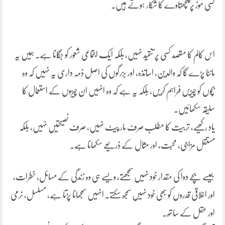
کسی موڑ پر پچھتاوے کا شکار ہوتے ہیں۔
اس کالم کا مقصد کسی پر تنقید نہیں، بلکہ ایک اجتماعی شعور کو جگانا ہے۔ ہمیں یہ
ماننا پڑے گا کہ والدین، اساتذہ، اور بزرگوں کی اصل ذمہ داری یہ نہیں کہ وہ
بچوں کو چیزیں فراہم کریں، بلکہ یہ ہے کہ وہ انہیں ان چیزوں کے استعمال کا
سلیقہ سکھائیں۔
یاد رکھیے، تربیت کا مطلب صرف مار پیٹ نہیں، صرف نصیحتیں نہیں، بلکہ
مستقل مزاجی، محبت، اور مثال کے ذریعے سکھانا ہے۔
جیسے بچے دوا کی مقدار خود نہیں سمجھتے، ویسے ہی وہ زندگی کے مسائل، خطرات،
اور اخلاقی قدروں کو بھی خود نہیں سمجھ سکتے۔ انہیں سمجھانا پڑتا ہے، مسلسل، نرمی
اور عقل کے ساتھ۔