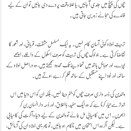
بچوں کی پہنچ میں جلدی آ جائیں، یا غلط وقت پر دے دی جائیں تو ان کے لیے
فائدے کی بجائے زہر بن جاتی ہیں۔
تربیتِ اولاد کوئی آسان کام نہیں۔ یہ ایک مسلسل مشقت، قربانی، اور شعور کا
تقاضا کرتی ہے۔ جو لوگ بچوں کی تربیت کو صرف اسکول کے داخلے، اچھے
کپڑے، اور موبائل ہاتھ میں تھما دینے تک محدود سمجھتے ہیں، وہ دراصل اولاد کے
ساتھ، اور خود اپنے مستقبل کے ساتھ ظلم کر رہے ہوتے ہیں۔
والدین کی ذمہ داری صرف بچوں کو جنم دینا نہیں، بلکہ ان کو اس دنیا میں اس
انداز سے تیار کرنا ہے کہ وہ ایک مفید، بااخلاق، اور ذمہ دار انسان بن کر
ابھریں۔ اس میں کامیابی مل جائے تو والدین کے لیے دنیا و آخرت کی کامیابی
ہے۔ لیکن اگر وہ اس امتحان میں ناکام ہو جائیں، تو پھر یہی اولاد ان کی آزمائش،