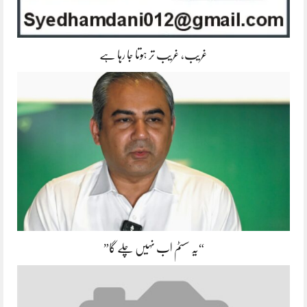
غریب، غریب تر ہوتا جا رہا ہے
“یہ سسٹم اب نہیں چلے گا”