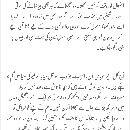
استعمال اور وقت کو نہیں سمجھتا۔ وہ سمجھتا ہے کہ ہر میٹھی چیز کھانے کی ہوتی
ہے، ہر شیشی میں مشروب ہوتا ہے۔ اگر وہ لاعلمی میں زیادہ دوا لے لے، یا
اسے بطور کھلونا استعمال کرے، تو وہی دوا جو کسی بڑے کے لیے شفا تھی، بچے
کے لیے جان لیوا بن سکتی ہے۔ یہی اصول زندگی کی بہت سی اور چیزوں پر
بھی لاگو ہوتا ہے۔
آج کل بچے موبائل فون، انٹرنیٹ، یوٹیوب، سوشل میڈیا اور گیمز کی دنیا میں گم ہو
چکے ہیں۔ والدین خوش ہوتے ہیں کہ بچہ خاموش ہے، ضد نہیں کر رہا،
مصروف ہے۔ مگر وہ یہ نہیں دیکھتے کہ وہ خاموش بچہ ایک ایسے ڈیجیٹل دلدل
میں قدم رکھ چکا ہے جہاں سے نکالنا آسان نہیں۔ ہم نے بچے کو موبائل تو
دے دیا، لیکن یہ نہ بتایا کہ اس کا وقت کیسے متعین کرنا ہے، کون سا مواد دیکھنا
ہے، اور کیا دیکھنے سے پرہیز کرنا ہے۔ نتیجہ یہ ہوا کہ مفید ایجاد نے نقصان