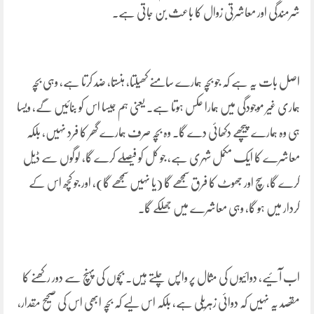
شرمندگی اور معاشرتی زوال کا باعث بن جاتی ہے۔
اصل بات یہ ہے کہ جو بچہ ہمارے سامنے کھیلتا، ہنستا، ضد کرتا ہے، وہی بچہ
ہماری غیر موجودگی میں ہمارا عکس ہوتا ہے۔ یعنی ہم جیسا اس کو بنائیں گے، ویسا
ہی وہ ہمارے پیچھے دکھائی دے گا۔ وہ بچہ صرف ہمارے گھر کا فرد نہیں، بلکہ
معاشرے کا ایک مکمل شہری ہے، جو کل کو فیصلے کرے گا، لوگوں سے ڈیل
کرے گا، سچ اور جھوٹ کا فرق سمجھے گا (یا نہیں سمجھے گا)، اور جو کچھ اس کے
کردار میں ہو گا، وہی معاشرے میں جھلکے گا۔
اب آئیے، دوائیوں کی مثال پر واپس چلتے ہیں۔ بچوں کی پہنچ سے دور رکھنے کا
مقصد یہ نہیں کہ دوائی زہریلی ہے، بلکہ اس لیے کہ بچہ ابھی اس کی صحیح مقدار،