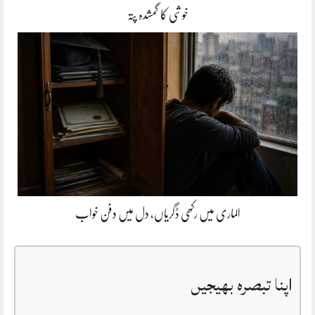
خوشی کا گمشدہ پتہ
الماری میں رکھی ڈگریاں، دل میں دفن خواب
اپنا تبصرہ بھیجیں