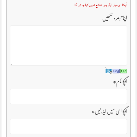
آپکا ای میل ایڈریس شائع نہیں کیا جائے گا
اپنا تبصرہ لکھیں
آپکا نام
*
آپکا ای میل ایڈریس
*