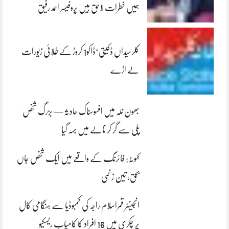
ہمیں خطرات لاحق ہیں پروفیسر احمد رفیق
کلرسیداں ڈکیتی‘ڈاکو1 کروڑ کے طلائی زیورات
لے اڑے
بھون نلہ میں افسوسناک حادثہ — بزرگ شخص
پلی سے گر کر نالے میں بہہ گیا
کہوٹہ: فائرنگ کے واقعے میں ایک شخص جاں
بحق، تین زخمی
انجینئر قمراسلام راجہ کی کمبوڈیا سے ہنگامی کال
پر چکری میں 16 افراد کا کامیاب ریسکیو