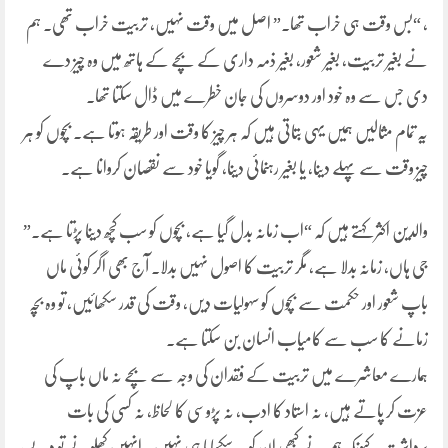
، “بس وقت ہی خراب تھا۔” اصل میں وقت نہیں، تربیت خراب تھی۔ ہم
نے بغیر تربیت، بغیر شعور، بغیر ذمہ داری کے بچے کے ہاتھ میں وہ چیز دے
دی جس سے وہ خود اور دوسروں کی جان خطرے میں ڈال سکتا تھا۔
یہ تمام مثالیں ہمیں یہی بتاتی ہیں کہ ہر چیز کا وقت اور طریقہ ہوتا ہے۔ بچوں کو ہر
چیز وقت سے پہلے دینا، یا بغیر رہنمائی دینا، گویا خود سے نقصان کروانا ہے۔
والدین اکثر کہتے ہیں کہ “اب زمانہ بدل گیا ہے، بچوں کو سب کچھ دینا پڑتا ہے۔”
جی ہاں، زمانہ بدلا ہے، مگر تربیت کا اصول نہیں بدلا۔ آج بھی اگر کوئی ماں
باپ شعور اور حکمت سے بچوں کو سہولیات دیں، وقت کی قدر سکھائیں، تو وہ بچہ
زمانے کا سب سے کامیاب انسان بن سکتا ہے۔
ہمارے معاشرے میں تربیت کے فقدان کی وجہ سے بچے نہ ماں باپ کی
عزت کر پاتے ہیں، نہ استاد کا ادب، نہ پڑوسی کا لحاظ، نہ کسی کی بات
برداشت۔ کیونکہ ہم نے کبھی ان کو یہ سکھایا ہی نہیں۔ انہیں کھلونے تو دیے،