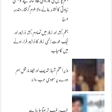
جہلم پولیس کی کارروائی،10 سالہ بچے کو جنسی
زیادتی کا نشانہ بنانے والا ملزم گرفتار،مقدمہ
درج
جہلم رکشہ اور ٹریلر میں تصادم رکشہ ڈرائیور اور
ایک عورت زخمی ٹریلر کا ڈرائیور فرار ہونے
میں کامیاب
وزیر اعظم شہباز شریف اور فیلڈ مارشل اہم
دورے پر سعودی عرب روانہ
غریب، غریب تر ہوتا جا رہا ہے