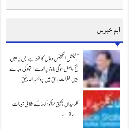
اہم خبریں
آرٹیفشل انٹلیجنس دجال کا فتنہ ہے جس پر ہمیں
فتح حاصل ہو گی،AI پر اندھے اعتماد کی وجہ سے
ہمیں خطرات لاحق ہیں پروفیسر احمد رفیق
کلرسیداں ڈکیتی‘ڈاکو1 کروڑ کے طلائی زیورات
لے اڑے