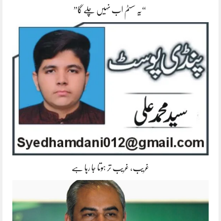
“یہ سسٹم اب نہیں چلے گا”
غریب، غریب تر ہوتا جا رہا ہے