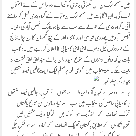
ہیں۔مسلم لیگ ن اس نفسیاتی برتری کو آنیوالے دو مراحل کے لئے استعمال
کرے گی۔ان انتخابات میں مسلم لیگ ن پنجاب کے گروہ بندی کھل کر سامنے
آئی ۔گروہ بندی کے حوالے سے سب سے زیادہ ریٹنگ فیصل آباد کی رہی۔
فیصل آباد میں چوہدری شیر علی اور رانا ثناء اللہ کے بیچ گھمسان کا رن پڑا۔نتائج
کے بعد دونوں لیگی دھڑے اپنی اپنی کامیابی کا اعلان کر رہے ہیں۔دلچسپ
بات یہ کہ دونوں دھڑوں کے متوقع امیدواران برائے میئر اپنی اپنی نشست نہ
جیت سکے۔البتہ پنجاب میں مجموعی طور پر مسلم لیگ ن پینتالیس فیصد
نشستیں
جیت کر پہلے نمبر
پرہے۔دوسرے نمبر پر آزاد امیدوار رہے جنہوں نے قریب چالیس فیصد نشستوں
پر کامیابی حاصل کی۔پنجاب میں سب سے زیادہ مایوس کن نتائج پاکستان
تحریک انصاف کے لئے ثابت ہوئے کہ جس نے گیارہ فیصد نشستیں لیں۔
تجزیہ نگاروں کے مطابق پاکستان تحریک انصاف کے غبارہ سے ہوا نکل چکی