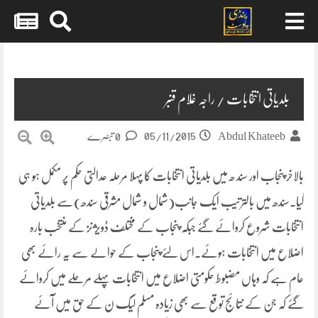
Skip
to
content
بلدیاتی انتخابات / راجہ غلام قنبر
05/11/2015
Abdul Khateeb
0 تبصرے
بالاخر پنجاب اور سند ھ میں بلدیاتی انتخابات کا پہلا مرحلہ عدالتی حکم پر مکمل ہو ہی
گیا۔سندھ میں بالترتیب ایک جانب(شمال و شمال مشرقی سندھ)سے بلدیاتی
انتخابات شروع کروائے گئے جبکہ پنجاب کے مختلف ڈویژنز کے منتخب بارہ
اضلاع میں انتخابات ہوئے۔اس لئے پنجاب کے
حوالے سے یہ رائے بھی
عام ہے کہ وہاں مضبوط حکومتی اضلاع میں انتخابات پہلے مرحلے میں کروائے
گئے کہ جن کے نتائج توقع سے بھی زیادہ مسلم لیگ ن کے حق میں آئے