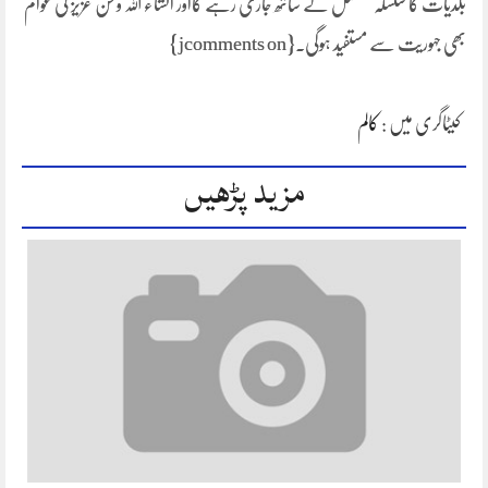
بلدیات کا سلسلہ تسلسل کے ساتھ جاری رہے گااور انشاء اللہ وطن عزیز کی عوام
بھی جہوریت سے مستفید ہوگی۔{jcomments on}
کیٹاگری میں :
کالم
مزید پڑھیں