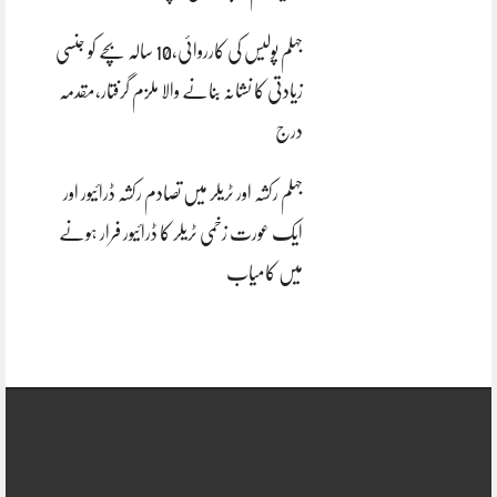
جہلم پولیس کی کارروائی،10 سالہ بچے کو جنسی
زیادتی کا نشانہ بنانے والا ملزم گرفتار،مقدمہ
درج
جہلم رکشہ اور ٹریلر میں تصادم رکشہ ڈرائیور اور
ایک عورت زخمی ٹریلر کا ڈرائیور فرار ہونے
میں کامیاب