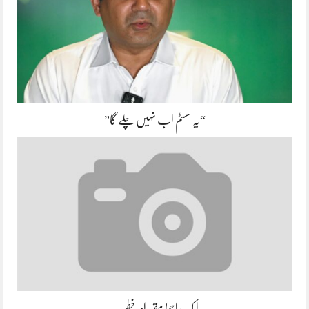
“یہ سسٹم اب نہیں چلے گا”
ایک اچھا مقرر اور خطیب