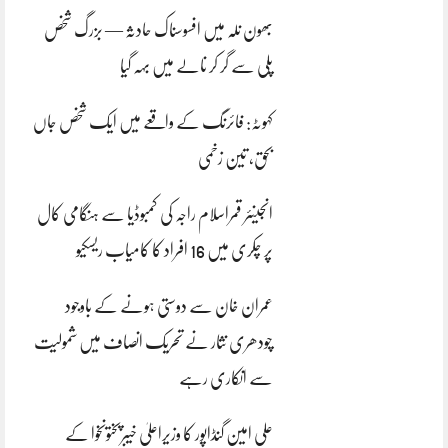
بھون نلہ میں افسوسناک حادثہ — بزرگ شخص
پلی سے گر کر نالے میں بہہ گیا
کہوٹہ: فائرنگ کے واقعے میں ایک شخص جاں
بحق، تین زخمی
انجینئر قمراسلام راجہ کی کمبوڈیا سے ہنگامی کال
پر چکری میں 16 افراد کا کامیاب ریسکیو
عمران خان سے دوستی ہونے کے باوجود
چودھری نثار نے تحریک انصاف میں شمولیت
سے انکاری رہے
علی امین گنڈاپور کا وزیراعلیٰ خیبرپختونخوا کے