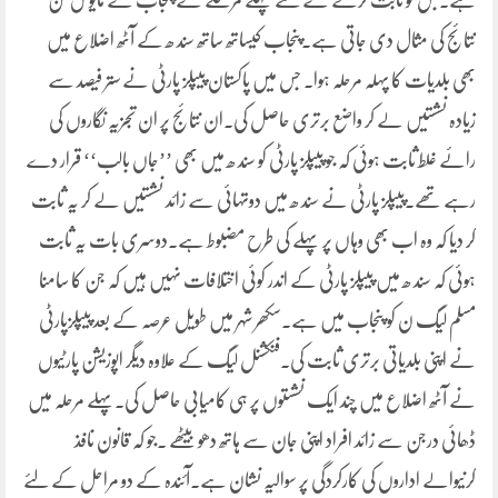
ہے۔جس کو ثابت کرنے کے لئے پہلے مرحلے کے پنجاب کے مایوس کن
نتائج کی مثال دی جاتی ہے۔پنجاب کیساتھ ساتھ سند ھ کے آٹھ اضلاع میں
بھی بلدیات کا پہلہ مرحلہ ہوا۔ جس میں پاکستان پیپلز پارٹی نے ستر فیصد سے
زیادہ نشستیں لے کر واضع برتری حاصل کی۔ان نتائج پر ان تجزیہ نگاروں کی
رائے غلط ثابت ہوئی کہ جو پیپلز پارٹی کو سند ھ میں بھی ’’جاں بالب‘‘ قرار دے
رہے تھے۔پیپلز پارٹی نے سند ھ میں دوتہائی سے زائد نشستیں لے کر یہ ثابت
کر دیا کہ وہ اب بھی وہاں پر پہلے کی طرح مضبوط ہے۔دوسری بات یہ ثابت
ہوئی کہ سند ھ میں پیپلز پارٹی کے اندر کوئی اختلافات نہیں ہیں کہ جن کا سامنا
مسلم لیگ ن کو پنجاب میں ہے۔سکھر شہر میں طویل عرصہ کے بعد پیپلزپارٹی
نے اپنی بلدیاتی برتری ثابت کی۔فنکشنل لیگ کے علاوہ دیگر اپوزیشن پارٹیوں
نے آٹھ اضلاع میں چند ایک نشستوں پر ہی کامیابی حاصل کی۔پہلے مرحلہ میں
ڈھائی درجن سے زائد افراد اپنی جان سے ہاتھ دھو بیٹھے ۔جو کہ قانون نافذ
کرنیوالے اداروں کی کارکردگی پر سوالیہ نشان ہے۔آئندہ کے دو مراحل کے لئے