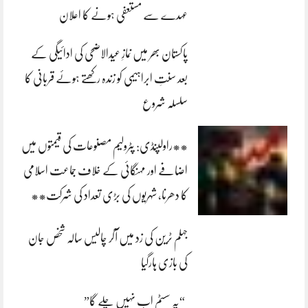
عہدے سے مستعفی ہونے کا اعلان
پاکستان بھر میں نمازِ عیدالاضحی کی ادائیگی کے
بعد سنتِ ابراہیمی کو زندہ رکھتے ہوئے قربانی کا
سلسلہ شروع
**راولپنڈی: پٹرولیم مصنوعات کی قیمتوں میں
اضافے اور مہنگائی کے خلاف جماعت اسلامی
کا دھرنا، شہریوں کی بڑی تعداد کی شرکت**
جہلم ٹرین کی زد میں آکر چالیس سالہ شخص جان
کی بازی ہارگیا
“یہ سسٹم اب نہیں چلے گا”