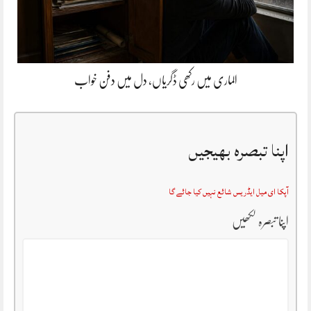
الماری میں رکھی ڈگریاں، دل میں دفن خواب
اپنا تبصرہ بھیجیں
آپکا ای میل ایڈریس شائع نہیں کیا جائے گا
اپنا تبصرہ لکھیں