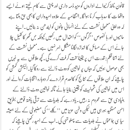
قانون نافذ کرنیوالے اداروں کو مزید ذمہ داری اور چستی سے کام لیتے ہوئے ایسے
واقعا ت کا سدباب کر نا ہواگا۔انتظامیہ کے علاوہ امیدواران کابھی حق بنتا ہے
کہ وہ اپنی معمولی نشست کے لئے انسانی جانوں کو ایندھن نہ بنائیں۔اپنے
حامیوں اور بالخصوص ’’گرگوں‘‘ کو اعتدال میں رکھیں کیونکہ جس گھر کا کفیل چلا
جائے اس کے مسائل کا اندازہ لگانا مشکل امر نہیں ہے۔معمولی نشست کے
لئے اتنا ظلم! قدرت اس پر یقیناًسخت گرفت کرے گی۔کچھ علاقوں سے یہ خبریں
بھی موصول ہوئیں کہ وہاں پر خواتین کو ووٹ ڈالنے سے روکا گیا۔الیکشن کمشن کو
چاہیئے کہ ان علاقوں کے نتائج کو کالعدم قرار دے کر دوبارہ انتخابات کروائے اور
اس میں خواتین کی شمولیت کو یقینی بنایا جائے تاکہ خواتین ووٹ ڈالنے کے
بنیادی حق سے محروم نہ رہیں۔یاد رہے کہ بلدیات سے ترقی یافتہ قومیں بطریق
احسن مستفید ہورہی ہیں لیکن وطن عزیز میں ’’کلے‘‘ کی مضبوطی کے لئے ہمیشہ
سیاسی جماعتوں نے بلدیات سے پہلو تہی کی۔اب کے امید رکھنی چاہیئے کہ