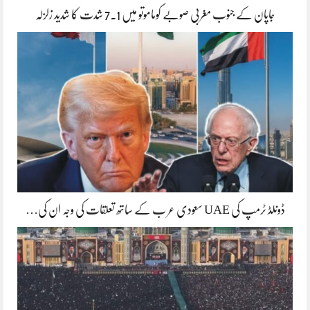
جاپان کے جنوب مغربی صوبے کوماموتو میں 7.1 شدت کا شدید زلزلہ
ڈونلڈ ٹرمپ کی UAE سعودی عر ب کے ساتھ تعلقات کی وجہ ان کی…