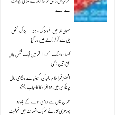
کلرسیداں ڈکیتی‘ڈاکو1 کروڑ کے طلائی زیورات
لے اڑے
بھون نلہ میں افسوسناک حادثہ — بزرگ شخص
پلی سے گر کر نالے میں بہہ گیا
کہوٹہ: فائرنگ کے واقعے میں ایک شخص جاں
بحق، تین زخمی
انجینئر قمراسلام راجہ کی کمبوڈیا سے ہنگامی کال
پر چکری میں 16 افراد کا کامیاب ریسکیو
عمران خان سے دوستی ہونے کے باوجود
چودھری نثار نے تحریک انصاف میں شمولیت