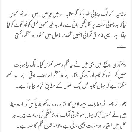
برطانیہ کے لوگ جذباتی طور پر کم مگر مشاہدے میں تیز ہیں۔ میں نے خود محسوس
کیا کہ ہر چھوٹی حرکت پر نظر رکھی جاتی ہے، اور ہر غیر معمولی فعل کو فوراً نوٹ کر لیا
جاتا ہے۔ یہی خاموش نگرانی انہیں مختلف ماحول میں محفوظ اور منظم رکھتی
ہے۔
ریستوران اور کیفے میں بھی میں نے یہ نظم و ضبط محسوس کیا۔ لوگ زیادہ بات
نہیں کرتے، مگر کام اور آرڈر کی رفتار بے حد منظم اور مہذب ہوتی ہے۔ یہ مجھے
سکھاتا ہے کہ یہاں کا ہر عمل ایک اصول کے مطابق انجام دیا جاتا ہے۔
چھوٹے چھوٹے معاملات جیسے لائن کا احترام، دروازہ کھولنا، یا کسی کو راستہ دینا،
میں نے محسوس کیا کہ یہاں معاشرتی آداب اور شائستگی کی علامت ہیں۔ ہر
عمل میں احتیاط اور مہارت چھپی ہوئی ہے، جو معاشرتی نظم کا حصہ ہے۔