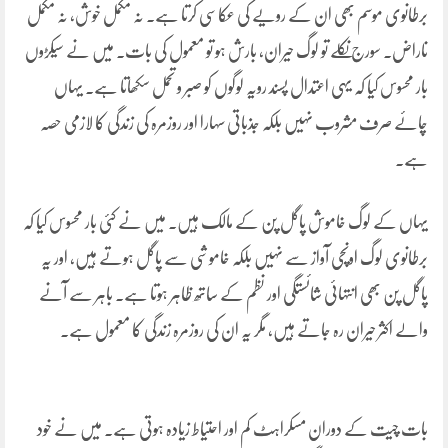
برطانوی موسم بھی ان کے رویے کی عکاسی کرتا ہے۔ نہ مکمل خوش، نہ مکمل
ناراض۔ سورج نکلے تو لوگ حیران، بارش ہو تو معمول کی بات۔ میں نے سیکڑوں
بار محسوس کیا کہ یہی اعتدال پسند رویہ لوگوں کو صبر و تحمل سکھاتا ہے۔ یہاں
چائے صرف مشروب نہیں بلکہ جذباتی سہارا اور روزمرہ کی زندگی کا لازمی حصہ
ہے۔
یہاں کے لوگ خاموش پاگل پن کے مالک ہیں۔ میں نے کئی بار محسوس کیا کہ
برطانوی لوگ اونچی آواز سے نہیں بلکہ خاموشی سے پاگل ہوتے ہیں، اور یہ
پاگل پن بھی انتہائی شائستگی اور نظم کے ساتھ ظاہر ہوتا ہے۔ باہر سے آنے
والے اکثر حیران رہ جاتے ہیں، مگر یہ ان کی روزمرہ زندگی کا معمول ہے۔
بات چیت کے دوران مسکراہٹ کم اور احتیاط زیادہ ہوتی ہے۔ میں نے خود