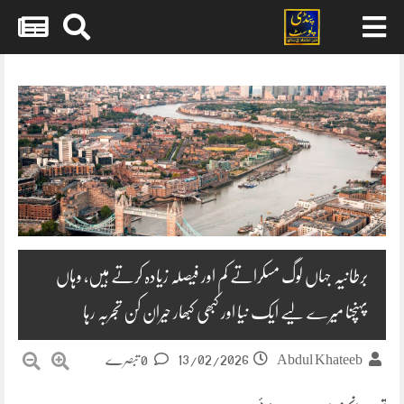
Skip
to
content
برطانیہ جہاں لوگ مسکراتے کم اور فیصلہ زیادہ کرتے ہیں، وہاں
پہنچنا میرے لیے ایک نیا اور کبھی کبھار حیران کن تجربہ رہا
13/02/2026
Abdul Khateeb
0 تبصرے