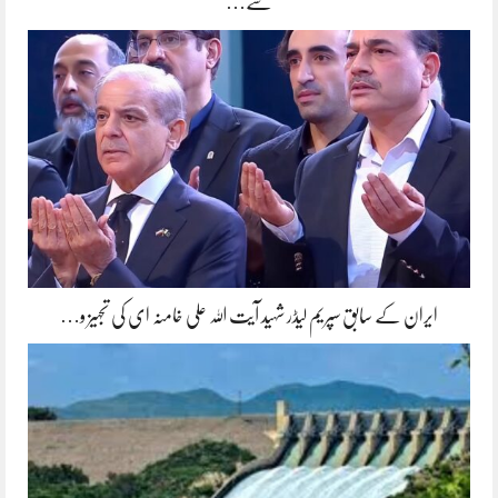
سے…
ایران کے سابق سپریم لیڈر شہید آیت اللہ علی خامنہ ای کی تجہیز و…