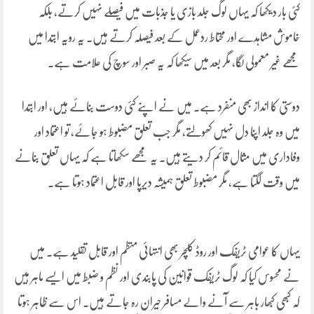
کئی بار دیکھا کہ یہاں لوگ جلد بازی یا جذبات میں فیصلے نہیں کرتے، بلکہ
خاموش مشاہدے اور محتاط ردعمل کے بعد فیصلہ کرتے ہیں۔ یہ رویہ ابتدا میں
مجھے غیر معمولی لگا، مگر بعد میں سیکھا کہ یہ صبر اور سوچ کی علامت ہے۔
دوستی کا انداز بھی منفرد ہے۔ میں نے اپنے کئی دوست بنائے ہیں، اور ابتدا
میں وہ جلد اپنا دل نہیں کھولتے، مگر جب تعلق مضبوط ہو جائے، تو اعتماد اور
وفاداری میں مثال قائم کر دیتے ہیں۔ یہ مجھے سکھاتا ہے کہ یہاں تعلق بنانے
میں وقت لگتا ہے، مگر مضبوط تعلق ہمیشہ دیرپا اور قابل اعتماد ہوتا ہے۔
یہاں کا عوامی ٹریفک اور روڈ کلچر بھی انتہائی منظم اور قابل تقلید ہے۔ میں
نے محسوس کیا کہ لوگ ٹریفک قوانین کی پابندی اور نظم و ضبط میں ایسے ماہر ہیں
کہ کبھی کبھار باہر سے آنے والے مسافر حیران رہ جاتے ہیں۔ اس سے ظاہر ہوتا