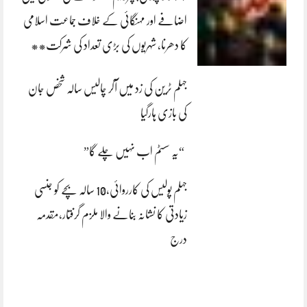
اضافے اور مہنگائی کے خلاف جماعت اسلامی
کا دھرنا، شہریوں کی بڑی تعداد کی شرکت**
جہلم ٹرین کی زد میں آکر چالیس سالہ شخص جان
کی بازی ہارگیا
“یہ سسٹم اب نہیں چلے گا”
جہلم پولیس کی کارروائی،10 سالہ بچے کو جنسی
زیادتی کا نشانہ بنانے والا ملزم گرفتار،مقدمہ
درج