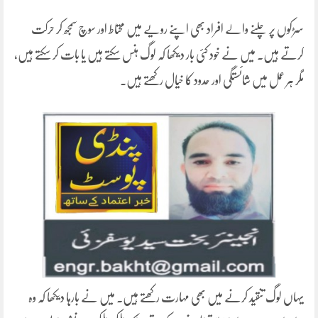
سڑکوں پر چلنے والے افراد بھی اپنے رویے میں محتاط اور سوچ سمجھ کر حرکت
کرتے ہیں۔ میں نے خود کئی بار دیکھا کہ لوگ ہنس سکتے ہیں یا بات کر سکتے ہیں،
مگر ہر عمل میں شائستگی اور حدود کا خیال رکھتے ہیں۔
یہاں لوگ تنقید کرنے میں بھی مہارت رکھتے ہیں۔ میں نے بارہا دیکھا کہ وہ