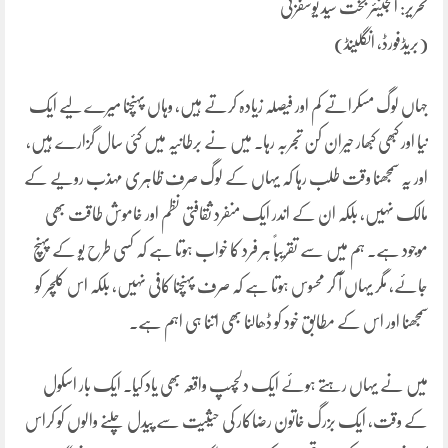
تحریر: انجینئر بخت سید یوسفزئی
(بریڈفورڈ، انگلینڈ)
جہاں لوگ مسکراتے کم اور فیصلہ زیادہ کرتے ہیں، وہاں پہنچنا میرے لیے ایک
نیا اور کبھی کبھار حیران کن تجربہ رہا۔ میں نے برطانیہ میں کئی سال گزارے ہیں،
اور یہ سمجھنا وقت طلب رہا کہ یہاں کے لوگ صرف ظاہری مہذب رویے کے
مالک نہیں، بلکہ ان کے اندر ایک منفرد ثقافتی نظم اور خاموش طاقت بھی
موجود ہے۔ ہم میں سے تقریباً ہر فرد کا خواب ہوتا ہے کہ کسی طرح یو کے پہنچ
جائے، مگر یہاں آ کر محسوس ہوتا ہے کہ صرف پہنچنا کافی نہیں، بلکہ اس کلچر کو
سمجھنا اور اس کے مطابق خود کو ڈھالنا بھی اتنا ہی اہم ہے۔
میں نے یہاں رہتے ہوئے ایک دلچسپ واقعہ بھی یاد کیا۔ ایک بار اسکول
کے وقت، ایک بزرگ خاتون رضاکار کی حیثیت سے پیدل چلنے والوں کو کراس