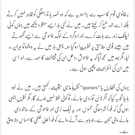
برطانوی قوم کا سب سے بڑا ہنر یہ ہے کہ وہ غصہ یا ناراضگی کو ظاہر نہیں کرتے
بلکہ اسے اندر جمع کر لیتے ہیں۔ میں نے کئی بار ایسے منظر دیکھے ہیں جہاں کوئی
اچانک زور سے بات کرے، اور اردگرد کے لوگ خاموشی سے ایسے گھورتے
ہیں جیسے قومی سلامتی پر خطرہ پیدا ہو گیا ہو۔ پہلی بار میں نے یہ دیکھا تو حیران رہ
گیا، مگر بعد میں سمجھ آیا کہ یہ خاموش ردعمل ان کی ثقافت کا حصہ ہے، اور اسی
میں ان کی انفرادیت چھپی ہوئی ہے۔
یہاں کی قطاریں یا “queues” تقریباً مذہبی حیثیت رکھتی ہیں۔ میں نے خود
بارہا تجربہ کیا کہ اگر لائن توڑ دی جائے، تو کوئی لفظ نہیں بولے گا، مگر نظریں ایسی
ہوں گی کہ فوراً شرمندگی محسوس ہو۔ یہ ایک نرمی اور خاموشی کے ساتھ دی
جانے والی تنبیہ ہے، جو باہر سے آنے والے کو فوراً اپنی غلطی کا احساس دلا دیتی
ہے۔