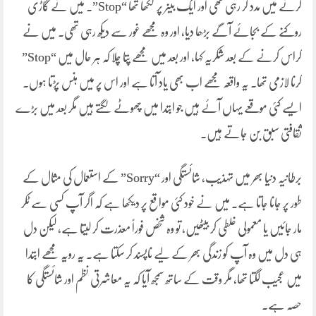
کرنے میں مدد کر رہی تھی اور ایک بینر پر لکھا تھا “Stop”۔ میں نے گاڑی
روکنے کے بجائے آگے بڑھا دیا، اور وہ مجھے غور سے دیکھ رہی تھی۔ میں نے
کراس کرنے کے بعد شکریہ کہا، اور بعد میں مجھے پتا چلا کہ ہر حال میں “Stop”
کرنا لازمی تھا۔ یہ واقعہ مجھے اب بھی یاد آتا ہے اور اس پر میں ہنس پڑتا ہوں۔
ایسے کئی موقعے یہاں آئے ہیں جو ابتدا میں چھوٹے لگتے ہیں مگر بعد میں بڑے
ثقافتی سبق بن جاتے ہیں۔
برطانیہ دنیا بھر میں تہذیب، شائستگی اور “Sorry” کے استعمال کی مثال کے
طور پر جانا جاتا ہے۔ میں نے خود کئی مواقع پر دیکھا ہے کہ اگر آپ کسی سے ٹکر
مار جائیں یا معمولی غلطی کر بیٹھیں، تو وہ شخص فوراً معذرت کر لیتا ہے، لیکن دل
ہی دل میں وہ آپ کو زندگی بھر کے لیے ناپسند کر سکتا ہے۔ یہ رویہ مجھے ابتدا
میں عجیب لگتا تھا، مگر وقت کے ساتھ سمجھ آیا کہ یہ معاشرتی نظم اور شائستگی کا
حصہ ہے۔