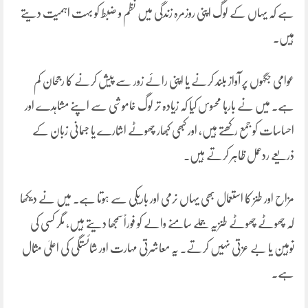
ہے کہ یہاں کے لوگ اپنی روزمرہ زندگی میں نظم و ضبط کو بہت اہمیت دیتے
ہیں۔
عوامی جگہوں پر آواز بلند کرنے یا اپنی رائے زور سے پیش کرنے کا رجحان کم
ہے۔ میں نے بارہا محسوس کیا کہ زیادہ تر لوگ خاموشی سے اپنے مشاہدے اور
احساسات کو جمع رکھتے ہیں، اور کبھی کبھار چھوٹے اشارے یا جسمانی زبان کے
ذریعے ردعمل ظاہر کرتے ہیں۔
مزاح اور طنز کا استعمال بھی یہاں نرمی اور باریکی سے ہوتا ہے۔ میں نے دیکھا
کہ چھوٹے چھوٹے طنزیہ جملے سامنے والے کو فوراً سمجھا دیتے ہیں، مگر کسی کی
توہین یا بے عزتی نہیں کرتے۔ یہ معاشرتی مہارت اور شائستگی کی اعلیٰ مثال
ہے۔