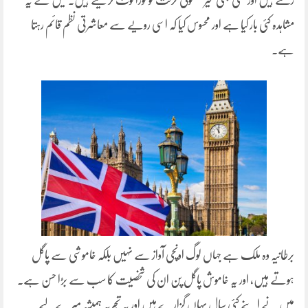
رکھتے ہیں اور کسی بھی غیر معمولی حرکت کو فوراً نوٹ کر لیتے ہیں۔ میں نے یہ
مشاہدہ کئی بار کیا ہے اور محسوس کیا کہ اسی رویے سے معاشرتی نظم قائم رہتا
ہے۔
برطانیہ وہ ملک ہے جہاں لوگ اونچی آواز سے نہیں بلکہ خاموشی سے پاگل
ہوتے ہیں، اور یہ خاموش پاگل پن ان کی شخصیت کا سب سے بڑا حسن ہے۔
میں نے اپنے کئی سال یہاں گزارے ہیں اور یہ تجربہ ہمیشہ میرے لیے