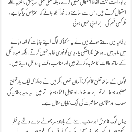
براہِ راست سخت الفاظ استعمال نہیں کرتے، بلکہ ہلکی ہلکی سرزنش یا طنزیہ جملے
استعمال کرتے ہیں، جس سے سامنے والا فوراً سمجھ جائے کہ اعتراض کیا گیا ہے،
مگر کسی قسم کی بے ادبی نہیں ہوئی۔
برطانیہ میں رہتے ہوئے میں نے یہ سیکھا کہ لوگ اپنے جذبات کو اندر دبانے
میں ماہر ہیں۔ وہ اپنی ناراضگی یا مایوسی کو فوری ظاہر نہیں کرتے، بلکہ صبر و تحمل
کے ساتھ حالات کا مشاہدہ کرتے ہیں اور مناسب وقت پر ردعمل دیتے ہیں۔
لوگوں کے ساتھ تعلق قائم کرنا آسان نہیں، مگر میں نے دیکھا کہ ایک بار تعلق
مضبوط ہو جائے تو بے حد وفادار اور قابل اعتماد ہو جاتے ہیں۔ یہ رویہ برطانیہ کی
مہذب اور متوازن معاشرت کی ایک نمایاں مثال ہے۔
یہاں لوگ خاموش اور مہذب رہنے کے باوجود ہر چھوٹے بڑے واقعے پر نظر