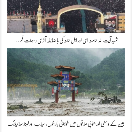
شہید آیت اللہ خامنہ ای اور اہل خانہ کی با ضابطہ آخری رسومات قم…
چین کے وسطی اور جنوبی علاقوں میں طوفانی بارشوں، سیلاب اور لینڈ سلائیڈنگ