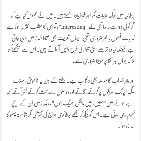
برطانیہ میں لوگ جذبات کم اور طنز زیادہ رکھتے ہیں۔ میں نے محسوس کیا ہے کہ
اگر کوئی دوست یا ساتھی کہے “Interesting”، تو اس کا مطلب اکثر یہ ہوتا ہے
کہ بات فضول یا غیر ضروری تھی۔ یہاں تعریف بھی محتاط انداز میں دی جاتی
ہے، کیونکہ زیادہ تر جملے الٹی تلوار کی طرح واپس آ جاتے ہیں۔ اس سے سیکھنے کو
ملا کہ یہاں ہر لفظ پر سوچنا ضروری ہے۔
اور پھر شراب کا معاملہ بھی دلچسپ ہے۔ ہفتے کے دن یہ خاموش، مہذب
لوگ اچانک سڑکوں پر گرتے، گاتے اور دوستوں سے بحث کرتے نظر آتے، کہہ
رہے ہوتے ہیں “نہیں، میں بالکل ٹھیک ہوں”، جبکہ زمین ان کے نیچے
گھوم رہی ہوتی ہے۔ اس کو دیکھ کر مجھے برطانوی مزاج کی تفریحی مگر شائستہ پہلو کا
اندازہ ہوا۔