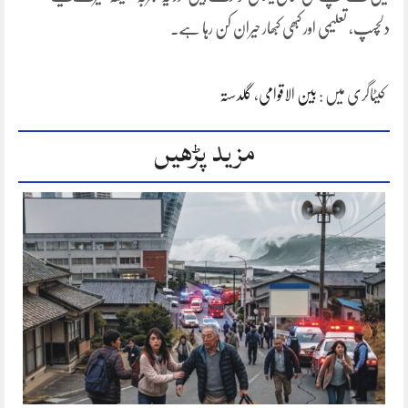
دلچسپ، تعلیمی اور کبھی کبھار حیران کن رہا ہے۔
کیٹاگری میں :
بین الاقوامی
،
گلدستہ
مزید پڑھیں