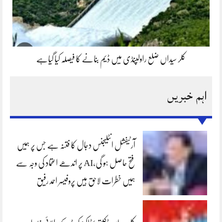
کلر سیداں ضلع راولپنڈی میں ڈیم بنانے کا فیصلہ کیا گیاہے
اہم خبریں
آرٹیفشل انٹلیجنس دجال کا فتنہ ہے جس پر ہمیں
فتح حاصل ہو گی،AI پر اندھے اعتماد کی وجہ سے
ہمیں خطرات لاحق ہیں پروفیسر احمد رفیق