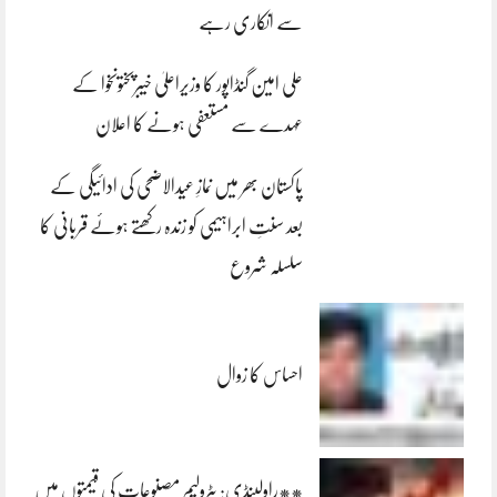
سے انکاری رہے
علی امین گنڈاپور کا وزیراعلیٰ خیبرپختونخوا کے
عہدے سے مستعفی ہونے کا اعلان
پاکستان بھر میں نمازِ عیدالاضحی کی ادائیگی کے
بعد سنتِ ابراہیمی کو زندہ رکھتے ہوئے قربانی کا
سلسلہ شروع
احساس کا زوال
**راولپنڈی: پٹرولیم مصنوعات کی قیمتوں میں