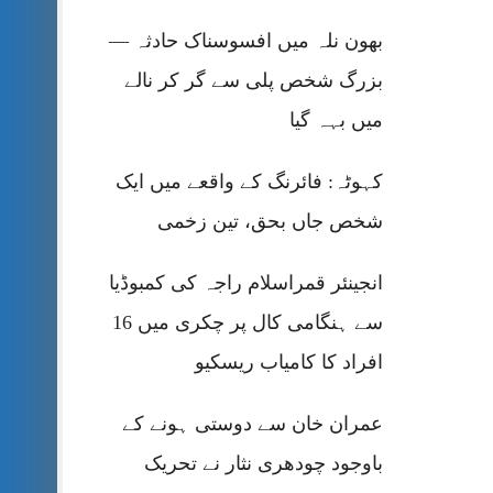
بھون نلہ میں افسوسناک حادثہ —
بزرگ شخص پلی سے گر کر نالے
میں بہہ گیا
کہوٹہ: فائرنگ کے واقعے میں ایک
شخص جاں بحق، تین زخمی
انجینئر قمراسلام راجہ کی کمبوڈیا
سے ہنگامی کال پر چکری میں 16
افراد کا کامیاب ریسکیو
عمران خان سے دوستی ہونے کے
باوجود چودھری نثار نے تحریک