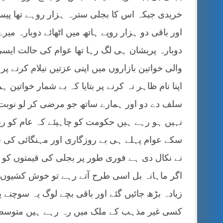
خریدی جبکہ اس کا بجلی سترہ ہزار روہے تھا پیسے 
اور باقی دو ہزار روپے ہاتھ میں اٹھائے دوبارہ میر
دوبارہ پریشان ہی لگ رہا تھا عوام کی حالت ایس
والی خواتین بازاروں میں اپنی عزتیں نیلام کرنے 
اپنا نام ظاہر نہ کرنے پر بتایا کہ بے شمار خواتین
سلف دے دو اور ہمارے ساتھ جو مرضی کر لو نوب
نہیں ہو رہے ہیں حکومت کو چاہیئے کہ عام کو ریل
سکے عوام پہلے ہی بے روزگاری اور مہنگائی کی
نے نکال دی ہے فوری طور پر بجلی کی قیمتوں کو کم
اگر ماہانہ بل اسی طرح آتے رہے تو خوش کشیوں،
زیادہ بڑھ جائیں گئے اور باقی بچے لوگ یہ سوچنے 
کسی غیر مذہب کے ملک میں رہ رہے ہیں متوسط ط