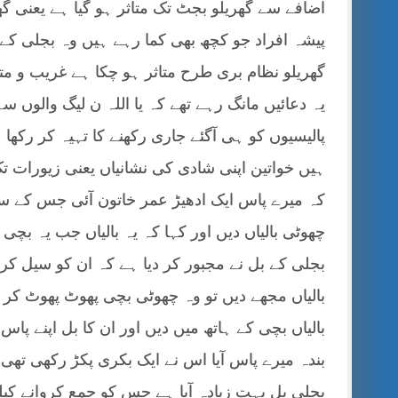
اضافے سے گھریلو بجٹ تک متاثر ہو گیا ہے یعنی گ
پیشہ افراد جو کچھ بھی کما رہے ہیں وہ بجلی کے
گھریلو نظام بری طرح متاثر ہو چکا ہے غریب و 
یہ دعائیں مانگ رہے تھے کہ یا اللہ ن لیگ والوں س
پالیسیوں کو ہی آگئے جاری رکھنے کا تہیہ کر رک
ہیں خواتین اپنی شادی کی نشانیاں یعنی زیورات تک
کہ میرے پاس ایک ادھیڑ عمر خاتون آئی جس کے سا
چھوٹی بالیاں دیں اور کہا کہ یہ بالیاں جب یہ بچی
بجلی کے بل نے مجبور کر دیا ہے کہ ان کو سیل کر 
بالیاں مجھے دیں تو وہ چھوٹی بچی پھوٹ پھوٹ کر 
بالیاں بچی کے ہاتھ میں دیں اور ان کا بل اپنے پاس
بندہ میرے پاس آیا اس نے ایک بکری پکڑ رکھی تھی ا
بجلی بل بہت زیادہ آیا ہے جس کو جمع کروانے کیل