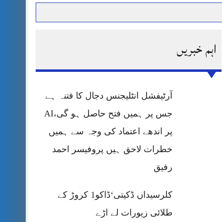
اہم خبریں
حرمت پر قربان
 کی پریس کانفرنس
آرٹیفشل انٹلیجنس دجال کا فتنہ ہے
جس پر ہمیں فتح حاصل ہو گی،AI
پر اندھے اعتماد کی وجہ سے ہمیں
خطرات لاحق ہیں پروفیسر احمد
رفیق
کلرسیداں ڈکیتی‘ڈاکو1 کروڑ کے
طلائی زیورات لے اڑے