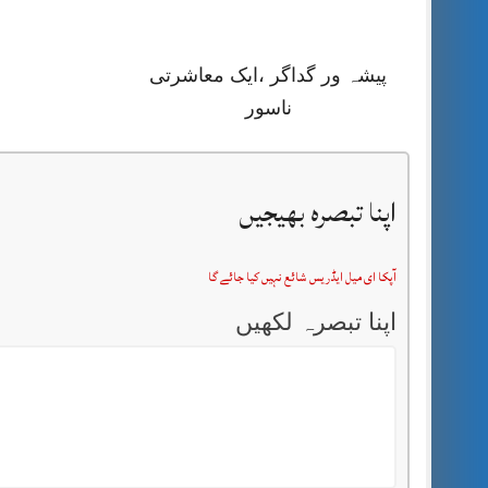
پیشہ ور گداگر ،ایک معاشرتی
ناسور
اپنا تبصرہ بھیجیں
آپکا ای میل ایڈریس شائع نہیں کیا جائے گا
اپنا تبصرہ لکھیں