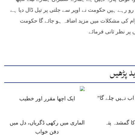
رو رہے ہیں حکومت نے اوپر سے جلتی پر تیل ڈال دیا ہے
ام کی مشکلات میں مزید اضافہ ہو جائے گا حکومت
پر نظر ثانی فرمائے
د پڑھیں
ب نہیں چلے گا”
ایک اچھا مقرر اور خطیب
 گمشدہ پتہ
الماری میں رکھی ڈگریاں، دل میں
دفن خواب