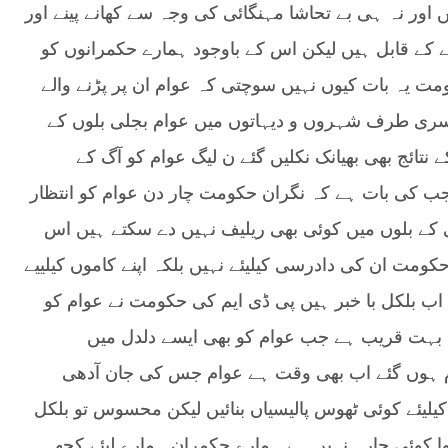
ں اور نہ ہی بے تحاشا مہنگائی کی وجہ سے کھانے پینے اور
 کے قابل ہیں لیکن اس کے باوجود ہمارے حکمرانوں کو
ت یہ بات کیوں نہیں سوچتی کہ عوام ان پر پڑنے والے
سری طرف شہروں و دیہاتوں میں عوام بجلی بلوں کے
ائج بھی بھیانک نکلیں گئے ن لیگ عوام کو آگ کے
عجب کی بات ہے کہ نگران حکومت چار دن عوام کو انتظار
ی کے بلوں میں کوئی بھی ریلیف نہیں دے سکتے ہیں اس
حکومت ان کی دادرسی کیلیئے نہیں بلکہ اپنے کاموں کیلییے
ام اب بلکل با خبر ہیں پی ڈی ایم کی حکومت نے عوام کو
 بہت قریب ہے جب عوام کو بھی ایسے دلدل میں
ام ہوں گئے اب بھی وقت ہے عوام جس کی جان آدھی
یئے کوئی ٹھوس پالیسیاں بنائیں لیکن محسوس تو بلکل
ا کوئی چارہ نہیں ہے ہمارے حکمران ہمارے لیئے کچھ