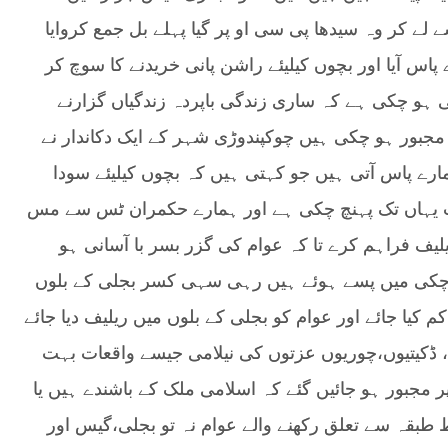
لے کر وہ سیدھا پی سی او پر گیا پہلے بل جمع کروایا
ے پاس آیا اور بچوں کیلیئے راشن پانی خریدنے کا سوچ کر
ی ہو چکی ہے کہ ساری زندگی باپردہ زندگیاں گزارنے
پر مجبور ہو چکی ہیں چوکپندوڑی شہر کے ایک دکاندار نے
 ہمارے پاس آتی ہیں جو کہتی ہیں کہ بچوں کیلیئے سودا
ت یہاں تک پہنچ چکی ہے اور ہمارے حکمران ٹس سے مس
یف فراہم کرے تا کہ عوام کی گزر بسر با آسانی ہو
 چکی میں پسے ہوئے ہیں رہی سہی کسر بجلی کے بلوں
 کیا جائے اور عوام کو بجلی کے بلوں میں ریلیف دیا جائے
 ڈکیتیوں،چوریوں عزتوں کی نیلامی جیسے واقعات بہت
پر مجبور ہو جائیں گئے کہ اسلامی ملک کے باشندے ہیں یا
بقہ سے تعلق رکھنے والے عوام نہ تو بجلی،گیس اور