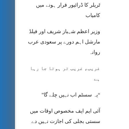
ٹریلر کا ڈرائیور فرار ہونے میں
کامیاب
وزیر اعظم شہباز شریف اور فیلڈ
مارشل اہم دورے پر سعودی عرب
روانہ
غریب، غریب تر ہوتا جا رہا
ہے
“یہ سسٹم اب نہیں چلے گا”
آئی ایم ایف مخصوص اوقات میں
سستی بجلی کی اجازت نہیں دے