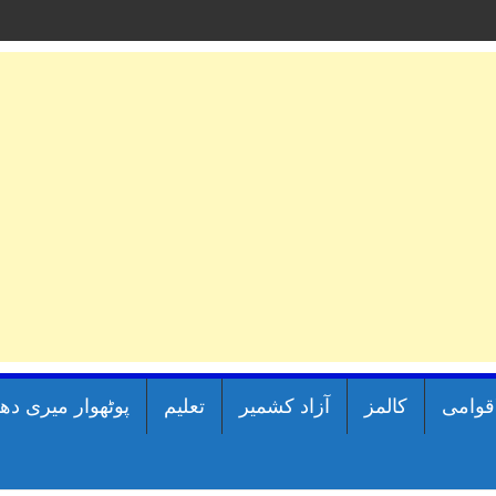
اقوامی
کالمز
آزاد کشمیر
تعلیم
پوٹھوار میری دھ