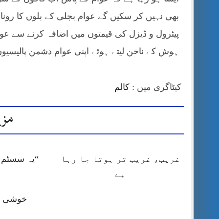
بھی نہیں کر سکیں گے عوام بجلی کے بلوں کا رونا 
پیٹرول و ڈیزل کی قیمتوں میں اضافہ کرنے سے عو
ہوش کے ناخن لیتے ہوئے اپنی عوام دشمن پالیسیوں 
کیٹاگری میں :
کالم
مزی
غریب، غریب تر ہوتا جا رہا
“یہ سسٹم ا
ہے
خوشی کا