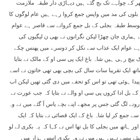
ھر کے چولہے تک بج گئے ہیں دیہاڑی دار طبقہ ملازمت
 بلوں کی مد میں واپس جمع کروا رہے ہیں عام لوگوں کا
متوسط طبقہ بجلی کے بل جمع کروانے سے قاصر ہے عوام
ے ہماری جان چھڑا لیکن نگرانوں نے بھی ن لیگیوں کی
ھا ہے عوام ایک عذاب سے نکل کر دوسرے میں پھنس چکے
 بیچ رہی ہیں شاہ باغ ایک پی سی او کے مالک نے بتایا
تھ ایک تقریبا سات سال کی بچی بھی تھی خاتون نے اسے
 پیدا ہوئی تھی تو اس کو تحفے میں دی گئی تھیں لیکن اب
کے بل ادا کروں پی سی او والے نے بتایا کہ جب عورت نے
رونے لگ گئی جس پر مجھے اپنے بچے یاس آ گئے میں نے وہ
 سے جمع کر لیا شاہ باغ کے ایک قصائی نے بتایا کہ ایک
ور ہاتھ میں بجلی کا بل تھا اس نے کہا کہ یہ بکری لے لو
یئے پیسے نہیں ہیں میں نے وہ بکری انیس ہزار میں