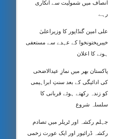
انصاف میں شمولیت سے انکاری
رہے
علی امین گنڈاپور کا وزیراعلیٰ
خیبرپختونخوا کے عہدے سے مستعفی
ہونے کا اعلان
پاکستان بھر میں نمازِ عیدالاضحی
کی ادائیگی کے بعد سنتِ ابراہیمی
کو زندہ رکھتے ہوئے قربانی کا
سلسلہ شروع
جہلم رکشہ اور ٹریلر میں تصادم
رکشہ ڈرائیور اور ایک عورت زخمی