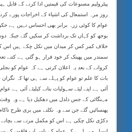
پیٹرولیم مصنوعات کی قیمتیں ادا کرنے کے قابل ہی
روز مرہ استمعال کی اشیاء کے اخراجات پورے کرنے
عوام کا کوئی زرہ برابر بھی احساس نہیں ہے حکوم
بوجھ کو کہاں تک برداشت کر سکیں گئے جبکہ دو
خلاف کمر کس کر میدان میں نکل چکے ہیں اس کے نت
سمندر میں پھینک کر خود فرار ہو گئی ہے کتنے ت
کروانے کے بعد یہ اعلان کرتی ہے کہ عوام کو بجل
بات کا علم تو عوام کو پہلے سے ہی تھا کہ نگران 
آئی ہے اپنے لیئے سہولیات بنانے کیلیئے آئی ہے عو
مہنگائی کے جس دلدل میں دھکیل دیا ہے وہ وقت
پھنسائیں گئے جن سے وہ نکلنے میں بری طرح ناک
دکڑی نکل چکی ہے اس کو مکمل مرنے سے بچانے کیل
ایسا ہو رہا ہے کہ عوام کے پاس اب فاقوں کے سو