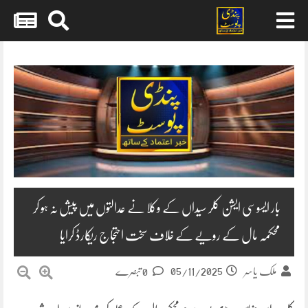
Skip
to
content
بار ایسوسی ایشن کلر سیداں کے وکلا نے عدالتوں میں پیش نہ ہو کر
محکمہ مال کے رویے کے خلاف سخت احتجاج ریکارڈ کرایا
05/11/2025
ملک یاسر
0 تبصرے