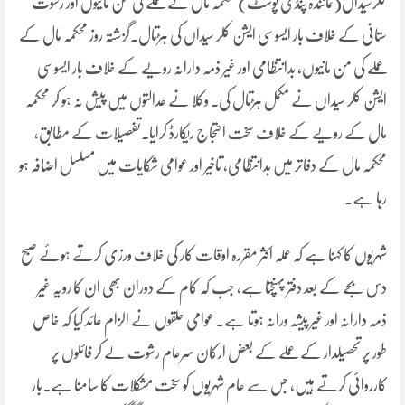
کلرسیداں(نمائندہ پنڈی پوسٹ) محکمہ مال کے عملے کی من مانیوں اور رشوت
ستانی کے خلاف بار ایسوسی ایشن کلر سیداں کی ہڑتال۔گزشتہ روز محکمہ مال کے
عملے کی من مانیوں، بدانتظامی اور غیر ذمہ دارانہ رویے کے خلاف بار ایسوسی
ایشن کلر سیداں نے مکمل ہڑتال کی۔ وکلا نے عدالتوں میں پیش نہ ہو کر محکمہ
مال کے رویے کے خلاف سخت احتجاج ریکارڈ کرایا۔تفصیلات کے مطابق،
محکمہ مال کے دفاتر میں بدانتظامی، تاخیر اور عوامی شکایات میں مسلسل اضافہ ہو
رہا ہے۔
شہریوں کا کہنا ہے کہ عملہ اکثر مقررہ اوقات کار کی خلاف ورزی کرتے ہوئے صبح
دس بجے کے بعد دفتر پہنچتا ہے، جب کہ کام کے دوران بھی ان کا رویہ غیر
ذمہ دارانہ اور غیر پیشہ ورانہ ہوتا ہے۔ عوامی حلقوں نے الزام عائد کیا کہ خاص
طور پر تحصیلدار کے عملے کے بعض ارکان سرعام رشوت لے کر فائلوں پر
کارروائی کرتے ہیں، جس سے عام شہریوں کو سخت مشکلات کا سامنا ہے۔بار