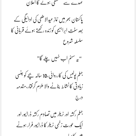
عہدے سے مستعفی ہونے کا اعلان
پاکستان بھر میں نمازِ عیدالاضحی کی ادائیگی کے
بعد سنتِ ابراہیمی کو زندہ رکھتے ہوئے قربانی کا
سلسلہ شروع
“یہ سسٹم اب نہیں چلے گا”
جہلم پولیس کی کارروائی،10 سالہ بچے کو جنسی
زیادتی کا نشانہ بنانے والا ملزم گرفتار،مقدمہ
درج
جہلم رکشہ اور ٹریلر میں تصادم رکشہ ڈرائیور اور
ایک عورت زخمی ٹریلر کا ڈرائیور فرار ہونے
میں کامیاب