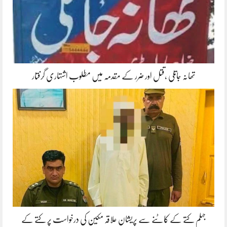
تھانہ جاتلی ،قتل اور ضرر کے مقدمہ میں مطلوب اشتہاری گرفتار
جہلم کتے کے کاٹنے سے پریشان علاقہ مکین کی درخواست پر کتے کے