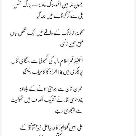
بھون نلہ میں افسوسناک حادثہ — بزرگ شخص
پلی سے گر کر نالے میں بہہ گیا
کہوٹہ: فائرنگ کے واقعے میں ایک شخص جاں
بحق، تین زخمی
انجینئر قمراسلام راجہ کی کمبوڈیا سے ہنگامی کال
پر چکری میں 16 افراد کا کامیاب ریسکیو
عمران خان سے دوستی ہونے کے باوجود
چودھری نثار نے تحریک انصاف میں شمولیت
سے انکاری رہے
علی امین گنڈاپور کا وزیراعلیٰ خیبرپختونخوا کے