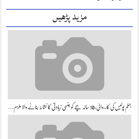
مزید پڑھیں
جہلم پولیس کی کارروائی،10 سالہ بچے کو جنسی زیادتی کا نشانہ بنانے والا ملزم…