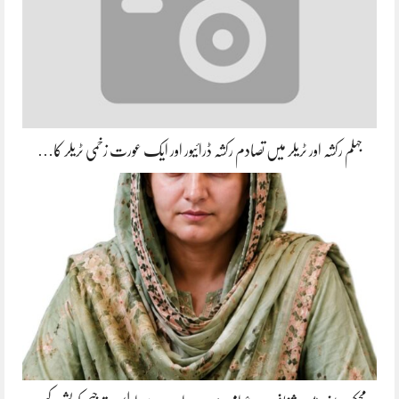
جہلم رکشہ اور ٹریلر میں تصادم رکشہ ڈرائیور اور ایک عورت زخمی ٹریلر کا…