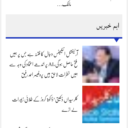
مالک…
اہم خبریں
آرٹیفشل انٹلیجنس دجال کا فتنہ ہے جس پر ہمیں
فتح حاصل ہو گی،AI پر اندھے اعتماد کی وجہ سے
ہمیں خطرات لاحق ہیں پروفیسر احمد رفیق
کلرسیداں ڈکیتی‘ڈاکو1 کروڑ کے طلائی زیورات
لے اڑے