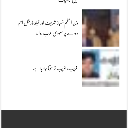
وزیر اعظم شہباز شریف اور فیلڈ مارشل اہم
دورے پر سعودی عرب روانہ
غریب، غریب تر ہوتا جا رہا ہے