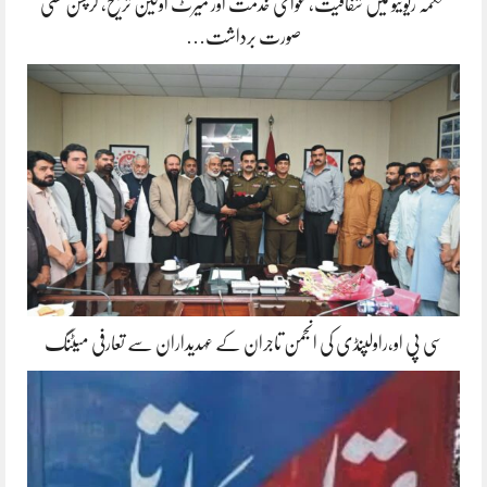
محکمہ ریونیو میں شفافیت، عوامی خدمت اور میرٹ اولین ترجیح، کرپشن کسی
صورت برداشت…
سی پی او،راولپنڈی کی انجمن تاجران کے عہدیداران سے تعارفی میٹنگ