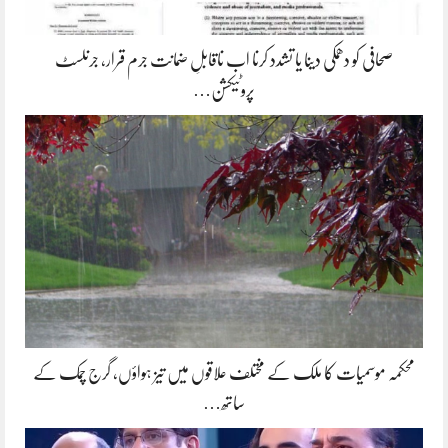
صحافی کو دھمکی دینا یا تشدد کرنا اب ناقابلِ ضمانت جرم قرار، جرنلسٹ
پروٹیکشن…
محکمہ موسمیات کا ملک کے مختلف علاقوں میں تیز ہواؤں، گرج چمک کے
ساتھ…