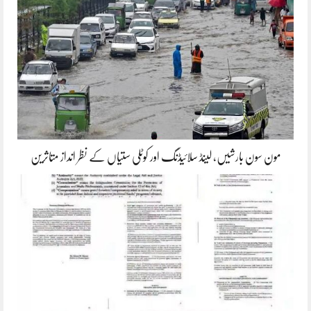
مون سون بارشیں، لینڈ سلائیڈنگ اور کوٹلی ستیاں کے نظر انداز متاثرین