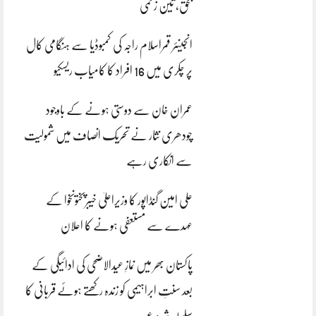
بحق، تین زخمی
انجینئر قمراسلام راجہ کی کمبوڈیا سے ہنگامی کال
پر چکری میں 16 افراد کا کامیاب ریسکیو
عمران خان سے دوستی ہونے کے باوجود
چودھری نثار نے تحریک انصاف میں شمولیت
سے انکاری رہے
علی امین گنڈاپور کا وزیراعلیٰ خیبرپختونخوا کے
عہدے سے مستعفی ہونے کا اعلان
پاکستان بھر میں نمازِ عیدالاضحی کی ادائیگی کے
بعد سنتِ ابراہیمی کو زندہ رکھتے ہوئے قربانی کا
سلسلہ شروع