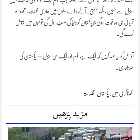
ایک جھنڈے تلے یکجا ہوں گے۔ کیونکہ جب قوم ایک ہو تو کوئی طاقت ہمیں
منزل سے نہیں روک سکتی۔ آنے والے دنوں میں ہماری محنت، اتحاد اور
قربانی ہی وہ قوت ہوگی جو پاکستان کو دنیا کی صفِ اول کی قوموں میں شامل
کرے گی۔
آؤ! مل کر یہ عہد کریں کہ ایک ہے قوم اور ایک ہی منزل — پاکستان کی
سربلندی۔
کیٹاگری میں :
پاکستان
،
گلدستہ
مزید پڑھیں