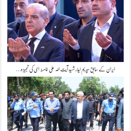
ایران کے سابق سپریم لیڈر شہید آیت اللہ علی خامنہ ای کی تجہیز و…