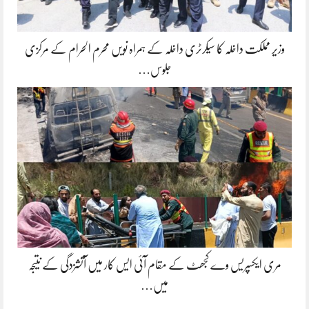
وزیر مملکت داخلہ کا سیکرٹری داخلہ کے ہمراہ نویں محرم الحرام کے مرکزی
جلوس…
مری ایکسپریس وے کجھٹ کے مقام آئی ایس کار میں آتشزدگی کے نتیجہ
میں…