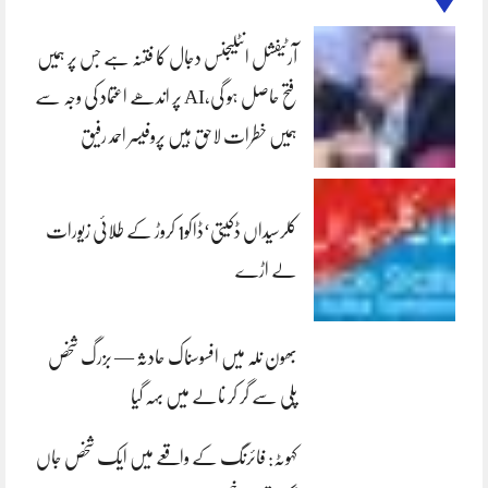
آرٹیفشل انٹلیجنس دجال کا فتنہ ہے جس پر ہمیں
فتح حاصل ہو گی،AI پر اندھے اعتماد کی وجہ سے
ہمیں خطرات لاحق ہیں پروفیسر احمد رفیق
کلرسیداں ڈکیتی‘ڈاکو1 کروڑ کے طلائی زیورات
لے اڑے
بھون نلہ میں افسوسناک حادثہ — بزرگ شخص
پلی سے گر کر نالے میں بہہ گیا
کہوٹہ: فائرنگ کے واقعے میں ایک شخص جاں