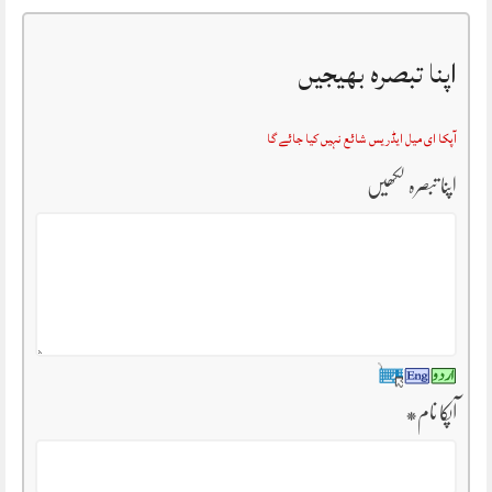
اپنا تبصرہ بھیجیں
آپکا ای میل ایڈریس شائع نہیں کیا جائے گا
اپنا تبصرہ لکھیں
آپکا نام
*