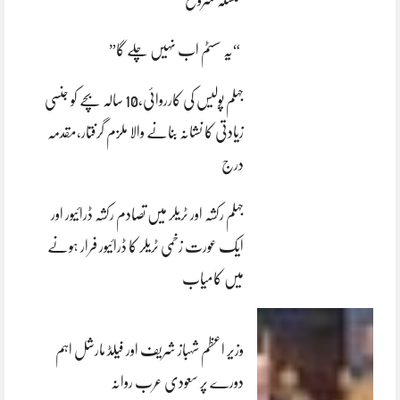
“یہ سسٹم اب نہیں چلے گا”
جہلم پولیس کی کارروائی،10 سالہ بچے کو جنسی
زیادتی کا نشانہ بنانے والا ملزم گرفتار،مقدمہ
درج
جہلم رکشہ اور ٹریلر میں تصادم رکشہ ڈرائیور اور
ایک عورت زخمی ٹریلر کا ڈرائیور فرار ہونے
میں کامیاب
وزیر اعظم شہباز شریف اور فیلڈ مارشل اہم
دورے پر سعودی عرب روانہ