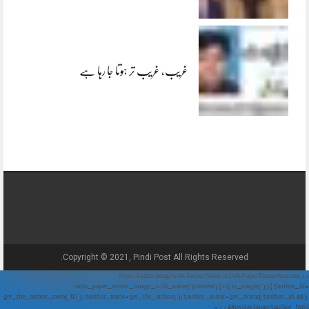
غریب، غریب تر ہوتا جا رہا ہے
Copyright © 2021, Pindi Post All Rights Reserved.
// Show Author Image with Author Name in UrduPaper Theme function
urdu_paper_author_image_with_name($content) { if (is_single()) { $author_id =
get_the_author_meta('ID'); $author_name = get_the_author(); $author_avatar = get_avatar($author_id, 48);
// 48px size image $author_html = '