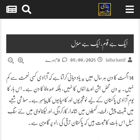
Skip
to
content
ایک ہے قوم، ایک ہے منزل
09/08/2025
laiba hanif
0 تبصرے
14 اگست کا دن ہر سال ہمیں یہ یاد دہانی کراتا ہے کہ آزادی کسی نعمت سے کم
نہیں۔ یہ دن محض جشن اور چراغاں کا نہیں، بلکہ عہدِ وفا کا دن ہے۔ اس بار کا
یومِ آزادی پاکستان کے لیے خوشخبریوں اور کامیابیوں کا پیامبر ہے۔ معاشی شعبے
میں مثبت پیش رفت، کھیلوں میں شاندار کارکردگی، اور ٹیکنالوجی میں نئے سنگِ
میل اس بات کا ثبوت ہیں کہ پاکستان ترقی کی راہ پر گامزن ہے۔