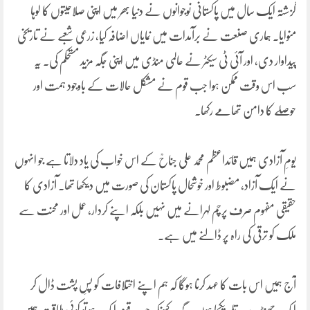
گزشتہ ایک سال میں پاکستانی نوجوانوں نے دنیا بھر میں اپنی صلاحیتوں کا لوہا
منوایا۔ ہماری صنعت نے برآمدات میں نمایاں اضافہ کیا، زرعی شعبے نے تاریخی
پیداوار دی، اور آئی ٹی سیکٹر نے عالمی منڈی میں اپنی جگہ مزید مستحکم کی۔ یہ
سب اس وقت ممکن ہوا جب قوم نے مشکل حالات کے باوجود ہمت اور
حوصلے کا دامن تھامے رکھا۔
یومِ آزادی ہمیں قائداعظم محمد علی جناحؒ کے اس خواب کی یاد دلاتا ہے جو انہوں
نے ایک آزاد، مضبوط اور خوشحال پاکستان کی صورت میں دیکھا تھا۔ آزادی کا
حقیقی مفہوم صرف پرچم لہرانے میں نہیں بلکہ اپنے کردار، عمل اور محنت سے
ملک کو ترقی کی راہ پر ڈالنے میں ہے۔
آج ہمیں اس بات کا عہد کرنا ہوگا کہ ہم اپنے اختلافات کو پسِ پشت ڈال کر