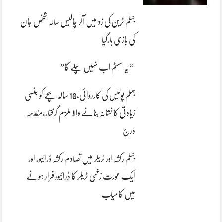
جہلم ٹرین کی زد میں آکر چالیس سالہ شخص جان
کی بازی ہارگیا
“یہ سسٹم اب نہیں چلے گا”
جہلم پولیس کی کارروائی،10 سالہ بچے کو جنسی
زیادتی کا نشانہ بنانے والا ملزم گرفتار،مقدمہ
درج
جہلم رکشہ اور ٹریلر میں تصادم رکشہ ڈرائیور اور
ایک عورت زخمی ٹریلر کا ڈرائیور فرار ہونے
میں کامیاب