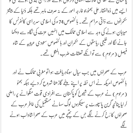
پاکستان کے معاشی حالات انتہائی دگرگوں ہو گئے اور راشن بندی ہونے لگی تو
ایسے میں ذوالفقار علی بھٹو جو خارجہ امور کے نہ صرف ماہر تھے بلکہ دُنیا کے بیشتر
حکمرانوں سے ذاتی مراسم تھے۔ بالخصوص74ء کی اسلامی سربراہی کانفرنس کا
میزبان ہونے کی وجہ سے اسلامی ممالک میں انہیں عزت کی نگاہ سے دیکھا
جانے لگا اور خلیجی ریاستوں کے حکمران اور بالخصوص سعودی عریبیہ کے شاہ
فیصل (مرحوم) سے تو انکے تعلقات ضرب المثل تھے۔
عرب کے صحراؤں میں جب سیال سونادریافت ہو ا تو مغربی ممالک نے اور
بالخصوص امریکہ نے اس خطہ پر اپنے پنجے گاڑھنا شروع کر دئیے جبکہ بھٹو
(مرحوم) نے عرب کے شیوخ کو پاکستان سے افرادی قوت منگوانے پر راضی
کر لیا چنانچہ گرین پاسپورٹ پر سینکڑوں لوگ سہانے مستقبل کی خاطر عرب کے
صحراؤں کا رُخ کرنے لگے جس کے نتیجے میں عرب کے صحرا شاداب ہونے
لگے