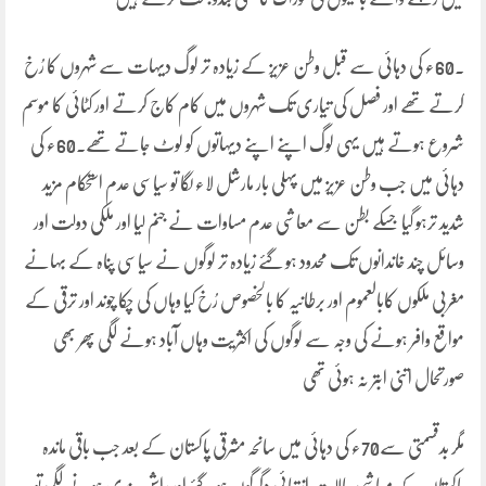
۔60ء کی دہائی سے قبل وطن عزیز کے زیادہ تر لوگ دیہات سے شہروں کا رُخ
کرتے تھے اور فصل کی تیاری تک شہروں میں کام کاج کرتے اور کٹائی کا موسم
شروع ہوتے ہیں یہی لوگ اپنے اپنے دیہاتوں کو لوٹ جاتے تھے۔60ء کی
دہائی میں جب وطن عزیز میں پہلی بار مارشل لاء لگا تو سیاسی عدم استحکام مزید
شدید ترہو گیا جسکے بطن سے معاشی عدم مساوات نے جنم لیا اور ملکی دولت اور
وسائل چند خاندانوں تک محدود ہو گئے زیادہ تر لوگوں نے سیاسی پناہ کے بہانے
مغربی ملکوں کابالعموم اور برطانیہ کا بالخصوص رُخ کیا وہاں کی چکا چوند اور ترقی کے
مواقع وافر ہونے کی وجہ سے لوگوں کی اکثریت وہاں آباد ہونے لگی پھر بھی
صورتحال اتنی ابتر نہ ہوئی تھی
مگر بدقسمتی سے70ء کی دہائی میں سانحہ مشرقی پاکستان کے بعد جب باقی ماندہ