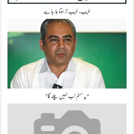
غریب، غریب تر ہوتا جا رہا ہے
“یہ سسٹم اب نہیں چلے گا”