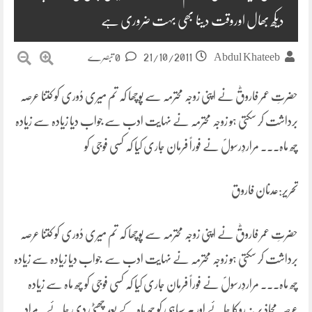
دیکھ بھال اوروقت دینا بھی بہت ضروری ہے
21/10/2011
Abdul Khateeb
0 تبصرے
حضرتِ عمر فاروقؓ نے اپنی زوجہ محترمہ سے پوچھا کہ تم میری دُوری کو کتنا عرصہ
برداشت کر سکتی ہو زوجہ محترمہ نے نہایت ادب سے جواب دیا زیادہ سے زیادہ
چھ ماہ۔۔۔ مراردِرسولؐ نے فوراً فرمان جاری کیا کہ کسی فوجی کو
تحریر:عدنان فاروق
حضرتِ عمر فاروقؓ نے اپنی زوجہ محترمہ سے پوچھا کہ تم میری دُوری کو کتنا عرصہ
برداشت کر سکتی ہو زوجہ محترمہ نے نہایت ادب سے جواب دیا زیادہ سے زیادہ
چھ ماہ۔۔۔ مراردِرسولؐ نے فوراً فرمان جاری کیا کہ کسی فوجی کو چھ ماہ سے زیادہ
عرصہ محاذ پر نہ روکا جائے اور ہر سپاہی کو چھ ماہ کے بعد چھٹی دی جائے۔ مرادِ