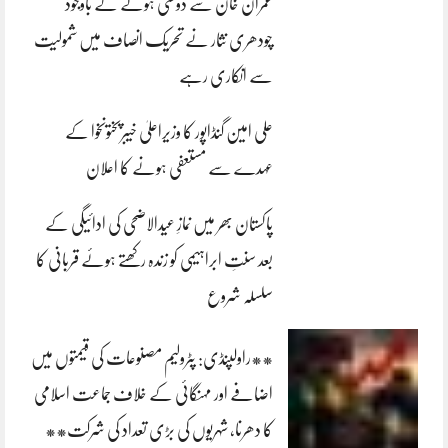
عمران خان سے دوستی ہونے کے باوجود
چودھری نثار نے تحریک انصاف میں شمولیت
سے انکاری رہے
علی امین گنڈاپور کا وزیراعلیٰ خیبرپختونخوا کے
عہدے سے مستعفی ہونے کا اعلان
پاکستان بھر میں نمازِ عیدالاضحی کی ادائیگی کے
بعد سنتِ ابراہیمی کو زندہ رکھتے ہوئے قربانی کا
سلسلہ شروع
**راولپنڈی: پٹرولیم مصنوعات کی قیمتوں میں
اضافے اور مہنگائی کے خلاف جماعت اسلامی
کا دھرنا، شہریوں کی بڑی تعداد کی شرکت**