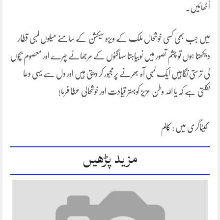
اُٹھائیں۔
میں جب بھی کسی خوشحال ملک کے ویزہ سیکشن کے سامنے میلوں لمبی قطار
دیکھتا ہوں تو چشم تصور میں نوبیاہتا سہاگنوں کے مرجھائے چہرے اور معصوم بچوں
کی ترستی نگاہیں ایک لمبی آہ بھرنے پرمجبور کر دیتی ہیں اور دل سے یہی دعا
نکلتی ہے کہ یا اللہ وطن عزیز کوبہتر قیادت اور خوشحالی عطا فرما!
کیٹاگری میں :
کالم
مزید پڑھیں