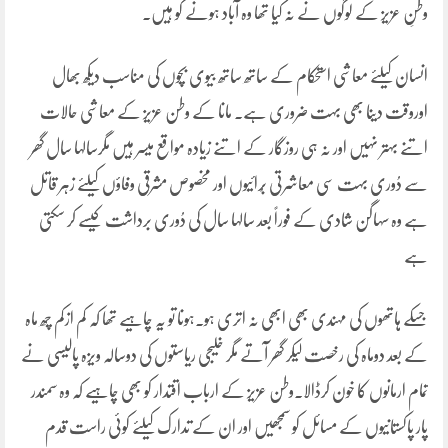
وطنِ عزیز کے لوگوں نے نہ کیا تھا وہ آباد ہونے کو ہیں۔
انسان کیلئے معاشی استحکام کے ساتھ ساتھ بیوی بچوں کی مناسب دیکھ بھال
اوروقت دینا بھی بہت ضروری ہے۔ مانا کے وطن عزیز کے معاشی حالات
اتنے بہتر نہیں اور نہ ہی روزگار کے اتنے زیادہ مواقع میسر ہیں مگرسالہا سال گھر
سے دُوری بہت سی معاشرتی بُرائیوں اور مخصوص مشرقی وفاؤں کیلئے زہر قاتل
ہے وہ سہاگن شادی کے فوراً بعد سالہا سال کی دُوری برداشت کیسے کر سکتی
ہے
جسکے ہاتھوں کی مہندی بھی ابھی نہ اتری ہو۔ہونا تو یہ چاہیے تھا کہ کم ازکم چھ ماہ
کے بعد دوماہ کی رخصت لیکر گھر آتے مگر خلیجی ریاستوں کی دوسالہ ویزہ پالیسی نے
تمام ارمانوں کا خون کرڈالا۔وطن عزیز کے ارباب اقتدار کو بھی چاہیے کہ وہ سمندر
پار پاکستانیوں کے مسائل کو سمجھیں اور ان کے تدارک کیلئے کوئی راست قدم