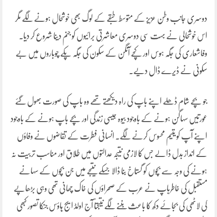
دوسری جانب وطن عزیز کے متوسط طبقے کے لوگ بھی خوشحال ہونے لگے مگر
اس خوشحالی نے بہت سی دوسری معاشرتی برائیوں کو جنم دینا شروع کر دیا۔
وفاشعاری کی جگہ ہوس اور کچے آنگن کے سکون کی جگہ پکے چوباروں میں بے
سکونی نے ڈیرے ڈال دیے۔
جو بچے شام ڈھلے اپنے باپ کی راہ دیکھتے تھے وہ باپ کی صورت بھول گئے
عورتیں سہاگن ہونے کے باوجود بیوہ جیسی زندگی اور بچے باپ ہونے کے باوجود
اپنے آپ کو یتیم محسوس کرنے لگے۔ انسانی فطرت کے تقاضوں نے وفاؤں
کے انداز بدل ڈالے جس کا لازمی نتیجہ عدالتوں میں طلاق اور مناسب تربیت نہ
ہونے کی وجہ سے بچوں کو گستاخ بنا ڈالا جسکے نتیجے میں جن بچوں کے سہانے
مستقبل کی خاطرباپ نے عرب کے صحراؤں کی خاک چھانی تھی وہی بڑھاپے
کی لاٹھی کی بجائے دکھ کا باعث بننے لگے نتیجتاً آج اولڈ ایج ہاؤس جنکا تصور کبھی