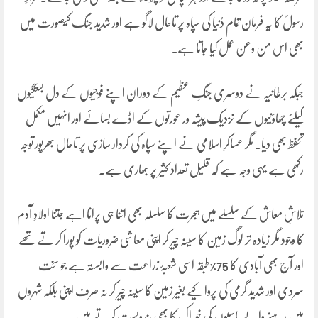
رسولؐ کا یہ فرمان تمام دُنیا کی سپاہ پر تاحال لاگو ہے اور شدید جنگ کیصورت میں
بھی اس من وعن عمل کیا جاتا ہے۔
جبکہ برطانیہ نے دوسری جنگِ عظیم کے دوران اپنے فوجیوں کے دل بستگیوں
کیلئے چھاؤنیوں کے نزدیک پیشہ ور عورتوں کے اڈے بسائے اور انہیں مکمل
تحفظ بھی دیا۔ مگر عساکرِ اسلامی نے اپنے سپاہ کی کردار سازی پر تاحال بھرپور توجہ
رکھی ہے یہی وجہ ہے کہ قلیل تعداد کثیر پر بھاری ہے۔
تلاشِ معاش کے سلسلے میں ہجرت کا سلسلہ بھی اتنا ہی پرانا اہے جتنا اولادِ آدم
کا وجود مگر زیادہ تر لوگ زمین کا سینہ چیر کر اپنی معاشی ضروریات کو پورا کر تے تھے
اور آج بھی آبادی کا 75%طبقہ اسی شعبۂ زراعت سے وابستہ ہے جو سخت
سردی اور شدید گرمی کی پروا کیے بغیر زمین کا سینہ چیر کر نہ صرف اپنی بلکہ شہروں
میں رہنے والے باسیوں کی خوراک کا بھی بندوبست کرتے ہیں