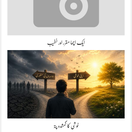
ایک اچھا مقرر اور خطیب
خوشی کا گمشدہ پتہ