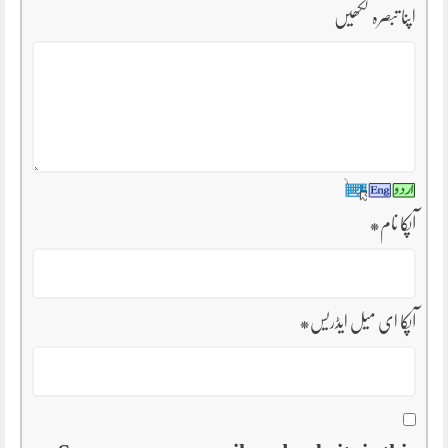
اپنا تبصرہ لکھیں
آپکا نام
*
آپکا ای میل ایڈریس
*