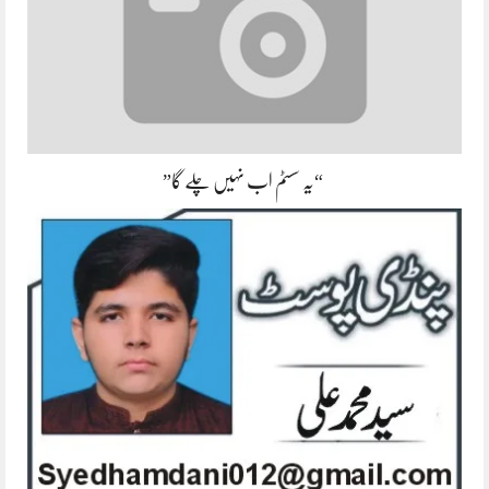
“یہ سسٹم اب نہیں چلے گا”