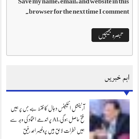
Save my name, email, and website in this
browser for the next time I comment.
اہم خبریں
آرٹیفشل انٹلیجنس دجال کا فتنہ ہے جس پر ہمیں
فتح حاصل ہو گی،AI پر اندھے اعتماد کی وجہ سے
ہمیں خطرات لاحق ہیں پروفیسر احمد رفیق