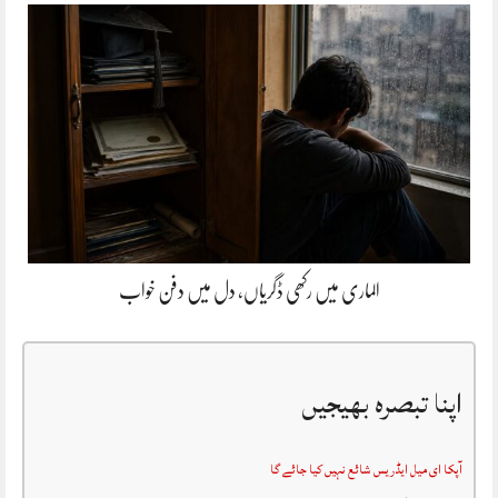
الماری میں رکھی ڈگریاں، دل میں دفن خواب
اپنا تبصرہ بھیجیں
آپکا ای میل ایڈریس شائع نہیں کیا جائے گا