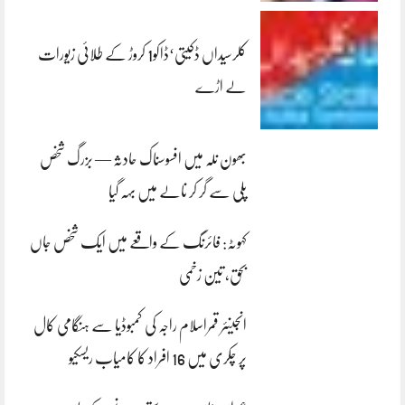
کلرسیداں ڈکیتی‘ڈاکو1 کروڑ کے طلائی زیورات
لے اڑے
بھون نلہ میں افسوسناک حادثہ — بزرگ شخص
پلی سے گر کر نالے میں بہہ گیا
کہوٹہ: فائرنگ کے واقعے میں ایک شخص جاں
بحق، تین زخمی
انجینئر قمراسلام راجہ کی کمبوڈیا سے ہنگامی کال
پر چکری میں 16 افراد کا کامیاب ریسکیو