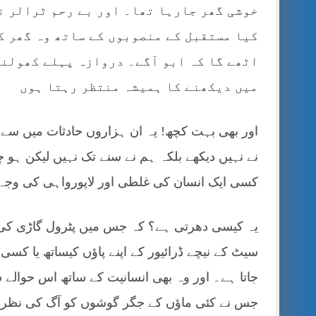
خوشی گھر جارہا تھا۔ اور بے رحم ٹرالر ن
کیا مستقبل کے منصوبوں کے ساتھ وہ گھر کی
اٹھے گا کہ ابو آگے۔ دروازہ پہلے کھولنے
میں دیکھنے کا ہمیشہ منتظر رہتا ہوں
اور بھی بہت کچھ! یہ ان ہزاروں حادثات میں سے 
نے نہیں دیکھے بلکہ ہم نے سنے تک نہیں لیکن ہ
کسی ایک انسان کی غلطی اور لاپورواہی کی وجہ 
یہ کیسی دھرتی ہے؟ کہ جس میں پٹرول گاڑی کی ٹی
سیٹ کے نیچے ڈرائیور کے اپنے پاؤں کیساتھ یا کسی 
جاتا ہے۔ اور وہ بھی انسانیت کے ساتھ اس حوالے س
جس نے کئی ماؤں کے جگر گوشوں کو آگ کی نظر کر