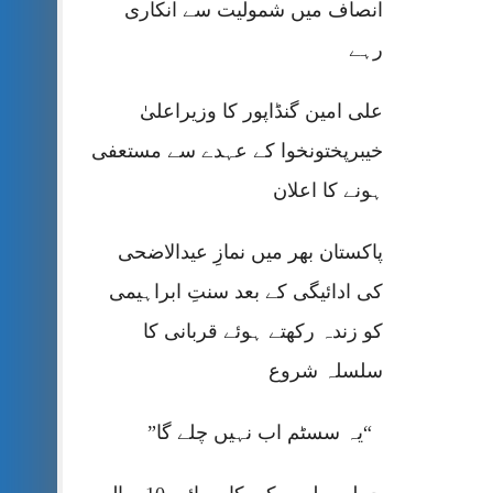
انصاف میں شمولیت سے انکاری
رہے
علی امین گنڈاپور کا وزیراعلیٰ
خیبرپختونخوا کے عہدے سے مستعفی
ہونے کا اعلان
پاکستان بھر میں نمازِ عیدالاضحی
کی ادائیگی کے بعد سنتِ ابراہیمی
کو زندہ رکھتے ہوئے قربانی کا
سلسلہ شروع
“یہ سسٹم اب نہیں چلے گا”