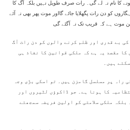
نے کا نام نہ لے گی۔ رات صرف طویل نہیں بلکہ آگ کا
اروں کو دن رات پگھلایا جائے گااور موت پھر بھی نہ آئے
ن موت ہے کہ قریب تک نہ آگئے گی
کی بے قدری اور ظلم کرنے والوں کو دن رات آگ
کا مقصد یہ ہے کہ ملکی قوانین کا نفاذ ہی
سکتے ہیں۔
ی راہ پر مسلسل گامزن ہیں۔ تو اسکی بڑی وجہ
تظامیہ کا ہونا ہے۔ جو ڈاکوؤں لٹیروں اور
بلکہ ملکی سلامتی کو اولین فریضہ سمجھتے