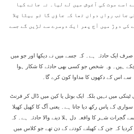
ے اسے موت کی آغوش میں لے لیا۔ نہ جانے کیا
 جانب رواں دواں تھا کہ جاؤں گا تو بیٹا چلا
 کی دوڑ میں آج پھر ایک دوسرے سے لڑیں گے جسے
صرف ایک حادثہ ہے۔ کہ جسے میں نے دیکھا اور جو میں
و چکے ہیں۔ وہ شخص جو کسی بھی حادثے کا شکار ہوا
سے اس کے دکھوں کا مداوا کون کرے گا۔
نکی میں نہیں بلکہ ایک بوتل یا کین میں ڈال کر فرنٹ
سواری کے پاس رکھ دیا جاتا ہے۔ یعنی آگ کا کھیل کھیلا
ے گجرات شہر کا واقعہ دل ہلا دینے والا حادثہ ہے۔ کہ
دیا کہ جن کے کھیلنے کودنے کے دن تھے جو کلاس میں