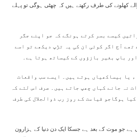
والے کھلونے کی طرف رکھتے ہیں کہ چھٹی ہوگی تو پہلے
اتیں کیسے بسر کرتے ہونگے کہ جو اپنے جگر
 تھے آج اگر کوئی ان کی یہ تڑپ دیکھے تو اسے
اور باپ بغیر بازؤوں کے کیساتھ ہوتا ہے۔
ء یا بیساکھیاں ہوتے ہیں۔ ایسے سب واقعات
ت نہ جانے کہاں چھپ جاتے ہیں۔ صرف اس لئے کہ
کیا ہوگاجو قیامت کے روز رب ذوالجلال کی طرف
ی ہے جو موت کے بعد ہے جسکا ایک دن دنیا کے ہزارون