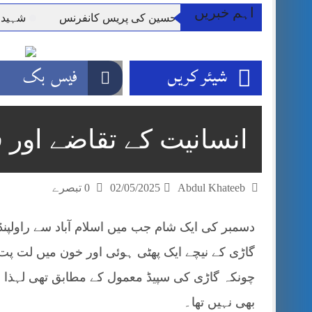
اہم خبریں
سیداں سیدہ زینب حسین کی پریس کانفرنس
شہید گر وپ کیپ
شیئر کریں
فیس بک
انسانیت کے تقاضے اور قو
Abdul Khateeb
02/05/2025
0 تبصرے
دسمبر کی ایک شام جب میں اسلام آباد سے راولپنڈ
گاڑی کے نیچے ایک پھٹی ہوئی اور خون میں لت پت
چونکہ گاڑی کی سپیڈ معمول کے مطابق تھی لہذا میں
بھی نہیں تھا۔