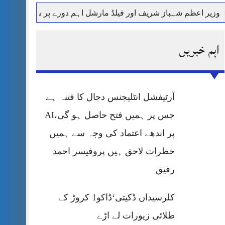
م شہباز شریف اور فیلڈ مارشل اہم دورے پر سعودی عرب روانہ
اہم خبریں
آرٹیفشل انٹلیجنس دجال کا فتنہ ہے
جس پر ہمیں فتح حاصل ہو گی،AI
پر اندھے اعتماد کی وجہ سے ہمیں
خطرات لاحق ہیں پروفیسر احمد
رفیق
کلرسیداں ڈکیتی‘ڈاکو1 کروڑ کے
طلائی زیورات لے اڑے