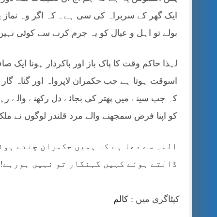
ایک گھر کے سربراہ کی سی ہے۔ کہ اگر وہ نماز پڑھ
بولے تو اہل و عیال کو یہ جرم کرنے سے کوئی نہی
لہذا حاکم وقت کا پاک باز اور باکردار ہونا ایک 
اسوقت ہوتا ہے جب حکمران لاپرواہ اور گناہ گار ہ
کہ جب سینے میں پھتر کی بجائے دل رکھنے والے رہ
کو اپنا فرض سمجھنے والے مرد قلندر لوگوں نے مل
اللہ سے دعا ہے کہ ہمیں حکمران چنتے ہوئ
ڈالتے ہوئے کہیں گہنگار تو نہیں ہورہے!
کیٹاگری میں :
کالم