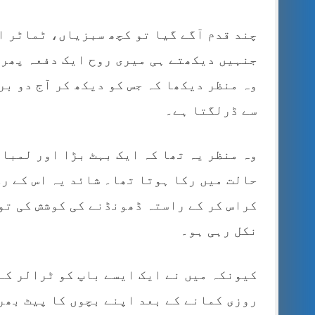
چند قدم آگے گیا تو کچھ سبزیاں، ٹماٹر ا
جنہیں دیکھتے ہی میری روح ایک دفعہ پھر 
وہ منظر دیکھا کہ جس کو دیکھ کر آج دو ب
سے ڈرلگتا ہے۔
وہ منظر یہ تھا کہ ایک بہٹ بڑا اور لمبا 
حالت میں رکا ہوتا تھا۔ شائد یہ اس کے رک
کراس کر کے راستہ ڈھونڈنے کی کوشش کی تو
نکل رہی ہو۔
کیونکہ میں نے ایک ایسے باپ کو ٹرالر کے
روزی کمانے کے بعد اپنے بچوں کا پیٹ بھر