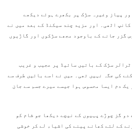
ور پیاز وغیرہ سڑک پر بکھرے ہوئے دیکھے
کانپ اٹھی۔ اور مزید چند سیکنڈ کے بعد میں نے
رس گزر جانے کے باوجود مجھے سڑکوں اور گاڑیوں
ٹرالر سڑک کے بائیں سائیڈ پر عجیب و غریب
نے کی جگہ نہیں تھی۔ میں نے اسے بائیں طرف سے
 یک دم ایسا محسوس ہوا جیسے میرے جسم سے جان
 دو گز چوڑے پہیوں کے نیچے دیکھا جو شام کو
نے کے لئے کھانے پینے کی اشیاء لے کر خوشی