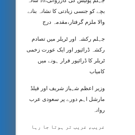
جہلم پولیس کی کارروائی،10 سالہ
بچے کو جنسی زیادتی کا نشانہ بنانے
والا ملزم گرفتار،مقدمہ درج
جہلم رکشہ اور ٹریلر میں تصادم
رکشہ ڈرائیور اور ایک عورت زخمی
ٹریلر کا ڈرائیور فرار ہونے میں
کامیاب
وزیر اعظم شہباز شریف اور فیلڈ
مارشل اہم دورے پر سعودی عرب
روانہ
غریب، غریب تر ہوتا جا رہا