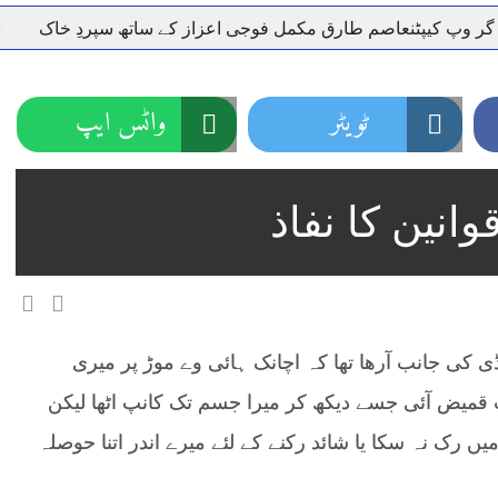
ٹنعاصم طارق مکمل فوجی اعزاز کے ساتھ سپردِ خاک
وزیر اعظ
ٹویٹر
واٹس ایپ
انین کا نفاذ
ی کی جانب آرھا تھا کہ اچانک ہائی وے موڑ پر میری
 قمیض آئی جسے دیکھ کر میرا جسم تک کانپ اٹھا لیکن
 رک نہ سکا یا شائد رکنے کے لئے میرے اندر اتنا حوصلہ