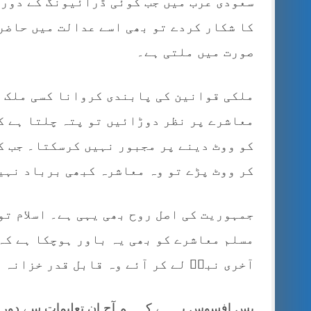
سعودی عرب میں جب کوئی ڈرائیونگ کے دورا
کا شکار کردے تو بھی اسے عدالت میں حاضر 
صورت میں ملتی ہے۔
ملکی قوانین کی پابندی کروانا کسی ملک ک
معاشرے پر نظر دوڑائیں تو پتہ چلتا ہے ک
کو ووٹ دینے پر مجبور نہیں کرسکتا۔ جب ک
کر ووٹ پڑے تو وہ معاشرہ کبھی برباد نہی
جمہوریت کی اصل روح بھی یہی ہے۔ اسلام تو
مسلم معاشرے کو بھی یہ باور ہوچکا ہے کہ
آخری نبیؐ لے کر آئے وہ قابل قدر خزانہ 
پس افسوس یہ ہے کہ ہم آج ان تعلیمات سے دور ہ