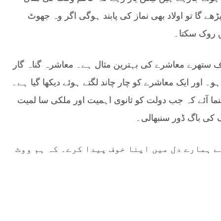
ے گا تو اولاد بھی نماز کی پابند ہوگی اگر وہ جھوٹ
ں روک سکتا۔
صاف ستھرے معاشرے کی بہترین مثال ہے۔ معاشرہ گناہ گار
و۔ اور ایک معاشرے کو چار چاند لگتے ہوئے دیکھا گیا ہے۔
نما آئے کہ جب دولت کو ثانوی اہمیت اور ملکی سا لمیت
ک کی باگ ڈور سنبھالی۔
ے ہمارے دل میں اپنا خوف پیدا کرے۔ کہ ہم ووٹ