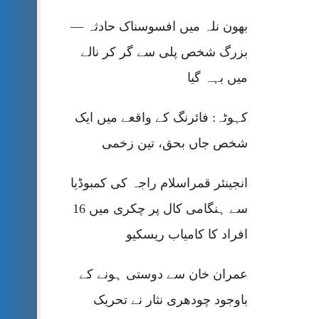
بھون نلہ میں افسوسناک حادثہ —
بزرگ شخص پلی سے گر کر نالے
میں بہہ گیا
کہوٹہ: فائرنگ کے واقعے میں ایک
شخص جاں بحق، تین زخمی
انجینئر قمراسلام راجہ کی کمبوڈیا
سے ہنگامی کال پر چکری میں 16
افراد کا کامیاب ریسکیو
عمران خان سے دوستی ہونے کے
باوجود چودھری نثار نے تحریک