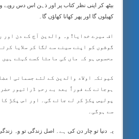
بیٹھ کر اپنی نظر کتاب پر اور ذہن اس دس روپے 
کھیلوں گا اور پھر کھانا کھاؤں گا۔
اف میرے خدایا! وہ والدین آج کے دن اور ر
گوشوں کو اپنے سینے سے لگا کر سلایا کرتے
محسوس ہو کہ ماں کی مامتا کسے کہتے ہیں 
کیونکہ اولاد والدین کے لئے جسمانی اعضا
ہوجانے کے فوراً بعد بے رحم ڈرائیور حضرا
پولیس پکڑ کر لے جائے گی۔ اور اس پکڑ کا 
سے ہوگی۔
یہ دنیا تو چار دن کی ہے۔ اصل زندگی تو وہ زندگ