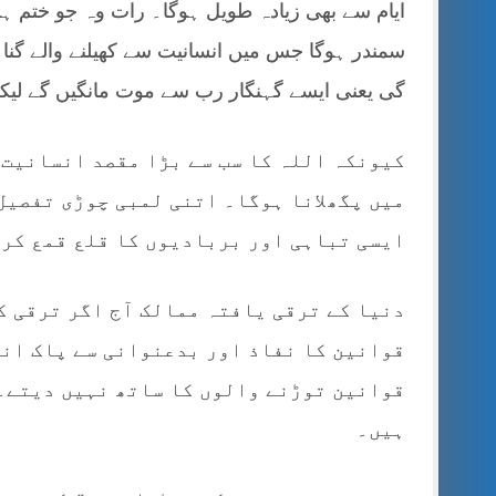
ایام سے بھی زیادہ طویل ہوگا۔ رات وہ جو ختم ہو
سمندر ہوگا جس میں انسانیت سے کھیلنے والے گناہگ
گی یعنی ایسے گہنگار رب سے موت مانگیں گے لیک
کیونکہ اللہ کا سب سے بڑا مقصد انسانیت 
میں پگھلانا ہوگا۔ اتنی لمبی چوڑی تفصیل 
ایسی تباہی اور بربادیوں کا قلع قمع کر
دنیا کے ترقی یافتہ ممالک آج اگر ترقی ک
قوانین کا نفاذ اور بدعنوانی سے پاک ان
قوانین توڑنے والوں کا ساتھ نہیں دیتے۔ 
ہیں۔