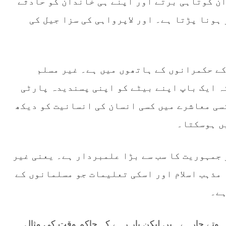
ن کوتاہی برتے اور اپنے ہی خاندان کو حادثے
ہونا پڑتا ہے۔ اور لاپرواہی کی سزا جیل کی
ے حکمرانوں کے ہاتھوں میں ہے۔ غیر مسلم
ہ ایک باپ اپنے بیٹے کو اپنی پسندیدہ پارٹی
سی معاشرے میں کسی انسان کی انسانیت کو دیکھ
ں ہوسکتا۔
 جمہوریت کا سب سے بڑا علمبردار ہے۔ یعنی غیر
 مذہب اسلام اور اسکی تعلیمات جو مسلمانوں کے
ہے۔
وتے جارہے ہیں لیکن یار رہے کہ حاکم وقت کی مثال