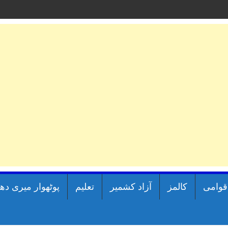
اقوامی
کالمز
آزاد کشمیر
تعلیم
پوٹھوار میری دھ