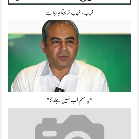
غریب، غریب تر ہوتا جا رہا ہے
“یہ سسٹم اب نہیں چلے گا”