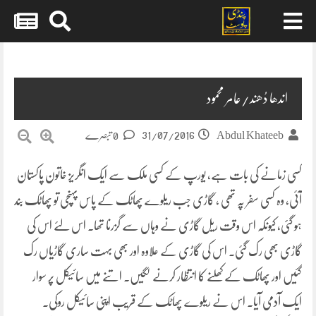
Skip
to
content
اندھا دُھند/عامر محمود
31/07/2016
Abdul Khateeb
0 تبصرے
کسی زمانے کی بات ہے، یورپ کے کسی ملک سے ایک انگریز خاتون پاکستان
آئی، وہ کسی سفر پہ تھی ، گاڑی جب ریلوے پھاٹک کے پاس پہنچی تو پھاٹک بند
ہو گئی، کیونکہ اس وقت ریل گاڑی نے وہاں سے گزرنا تھا۔ اس لئے اس کی
گاڑی بھی رک گئی۔ اس کی گاڑی
کے علاوہ اور بھی بہت ساری گاڑیاں رک
گئیں اور پھاٹک کے کھلنے کا انتظار کرنے لگیں۔ اتنے میں سائیکل پر سوار
ایک آدمی آیا۔ اس نے ریلوے پھاٹک کے قریب اپنی سائیکل روکی۔