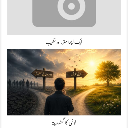
ایک اچھا مقرر اور خطیب
خوشی کا گمشدہ پتہ