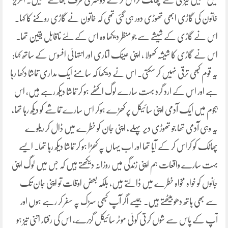
میں تھیں تیزی سے پھاٹک کراس کر کے دوسری طرف بھاگنے لگیں۔ انگریز
خاتون کی گاڑی ابھی تھوڑی دور ہی گئی تھی کہ خاتون نے گاڑی روکنے کا کہا۔
اس نے گاڑی کے شیشے سے جو منظر دیکھا وہ اس کے لئے ناقابل یقین تھا۔
اس نے گاڑی کا شیشہ کھولا ، اپنی عینک اتاری اور انتہائی افسوس کے ساتھ کہا:
یہ قوم کبھی ترقی نہیں کر سکتی۔ اس نے دیکھا کہ سامنے ایک مداری تماشا دکھا رہا
ہے اور اس کے ارد گرد بہت سارے لوگ اکٹھے ہو کر تماشا دیکھ رہے ہیں، اس
ہجوم میں ایک آدمی اپنی سائیکل پر کھڑے ہوکر اس سارے تماشے کو دیکھ رہا تھا،
یہ وہی آدمی تھا جو تھوڑی دیر پہلے، اپنی جان کو خطرے میں ڈال کر ریلوے
پھاٹک کو کراس کر کے آیا تھا اور اب یہاں پہ کھڑا ہو کر تماشا دیکھ رہا تھا۔ ایسے
بہت سارے واقعات ہم اپنی زندگی میں روزانہ دیکھتے ہیں کہ جس میں لوگ اپنی
جانوں کو خواہ مخواہ خطرے میں ڈالتے ہیں، بلکہ بعض اوقات تو اپنی جان تک
سے بھی ہاتھ دھو بیٹھتے ہیں۔ جیسے اگر آپ کبھی سڑک پہ سفر کر رہے ہوں اور
آپ کے پاس سے شوں کرتی کوئی موٹر سائیکل گزرے، اس کی رفتار اتنی تیز ہو