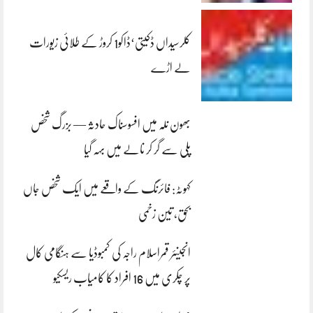
کلرسیداں ڈکیتی‘ڈاکو1 کروڑ کے طلائی زیورات
لے اڑے
بھون نلہ میں افسوسناک حادثہ — بزرگ شخص
پلی سے گر کر نالے میں بہہ گیا
کہوٹہ: فائرنگ کے واقعے میں ایک شخص جاں
بحق، تین زخمی
انجینئر قمراسلام راجہ کی کمبوڈیا سے ہنگامی کال
پر چکری میں 16 افراد کا کامیاب ریسکیو