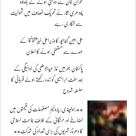
عمران خان سے دوستی ہونے کے باوجود
چودھری نثار نے تحریک انصاف میں شمولیت
سے انکاری رہے
علی امین گنڈاپور کا وزیراعلیٰ خیبرپختونخوا کے
عہدے سے مستعفی ہونے کا اعلان
پاکستان بھر میں نمازِ عیدالاضحی کی ادائیگی کے
بعد سنتِ ابراہیمی کو زندہ رکھتے ہوئے قربانی کا
سلسلہ شروع
**راولپنڈی: پٹرولیم مصنوعات کی قیمتوں میں
اضافے اور مہنگائی کے خلاف جماعت اسلامی
کا دھرنا، شہریوں کی بڑی تعداد کی شرکت**