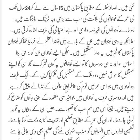
گئی ہیں۔ اعداو شمار کے مطابق پاکستان میں 15سال سے لے کر24سال تک
کی عمر کے نوجوانوں کی ہلاکت کی سب سے بڑی وجہ ٹریفک حادثات ہیں،
جوہمارے نوجوانوں کی غیر ذمہ داری اور بے احتیاطی کی طرف اشارہ کرتی ہیں۔
حالانکہ یہ وہی نوجوان ہیں جن کے بارے میں قائد اعظم نے فرمایا تھا کہ نوجوان
پاکستان کا فخر ہیں، یہ ہمارا مستقبل ہیں۔ لیکن ایسے نوجوان جن کو نہ ہی اپنا
احساس ہو اور نہ ہی دوسروں کا تو ایسے نوجوانوں پہ کون فخر کرے گا، جن کو اپنے
مستقبل کا ہوش نہیں، وہ ملک کے مستقبل کی فکرکیا کریں گے۔ ایک طرف
وہ نوجوان ہیں جو اسی عمر میں قوم کی خاطر اپنی جانوں کے نذرانے پیش کر رہے
ہیں اور دوسری طرف یہ نوجوان ہیں جو بغیر کسی مقصد کے اپنی جانوں کو ضائع کر
دیتے ہیں۔ یقیناً اس میں ہم سب کا قصور ہے۔ ہمیں ان کے رویوں پہ توجہ
کرنی چاہئے ، اور ان کی عمر کے مطابق تعلیم اور تربیت کا بندوبست کرنا چاہئے۔
تعلیمی اداروں میں انسانوں کو مہذب شہری بننے کی تعلیم بھی دی جانی چاہئے