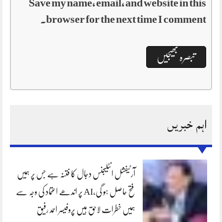
Save my name, email, and website in this
browser for the next time I comment.
اہم خبریں
آرٹیفشل انٹلیجنس دجال کا فتنہ ہے جس پر ہمیں
فتح حاصل ہو گی،AI پر اندھے اعتماد کی وجہ سے
ہمیں خطرات لاحق ہیں پروفیسر احمد رفیق