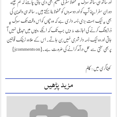
اور ساتھ ہی ساتھ سڑک پہ محفوظ سفر کی تعلیم بھی دی جانی چاہئے کہ ہم کیسے
دوران سفر اپنے آپ کو اور دوسروں کو محفوظ بنا سکتے ہیں۔ ساتھ ہی والدین کی
بھی یہ ایک بہت بڑی ذمہ داری ہے کہ وہ بچوں کو اس وقت تک سڑک پہ
ڈرائیونگ کرنے کی اجازت نہ دیں جب تک کہ انکے رویوں میں تبدیلی نہیں آ
جاتی اور وہ ایک ذمہ دار شہری نہیں بن جاتے۔ اس کے علاوہ ٹریفک قوانین
پر بھی سختی سے عمل درآمد کرانے کی ضرورت ہے۔{jcomments on}
کیٹاگری میں :
کالم
مزید پڑھیں