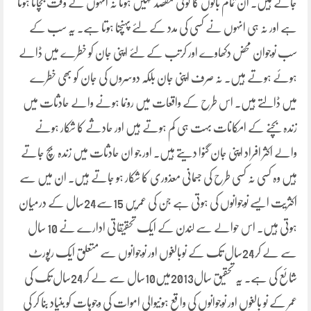
جاتے ہیں۔ ان تمام باتوں کا کوئی مقصد نہیں ہوتا نہ انہوں نے وقت بچانا ہوتا
ہے اور نہ ہی انہوں نے کسی کی مدد کے لئے پہنچنا ہوتا ہے۔ یہ سب کے
سب نوجوان محض دکھاوے اور کرتب کے لئے اپنی جان کو خطرے میں ڈالے
ہوئے ہوتے ہیں۔ نہ صرف اپنی جان بلکہ دوسروں کی جان کو بھی خطرے
میں ڈالتے ہیں۔ اس طرح کے واقعات میں رونما ہونے والے حادثات میں
زندہ بچنے کے امکانات بہت ہی کم ہوتے ہیں اور حادثے کا شکار ہونے
والے اکثر افراد اپنی جان گنوا دیتے ہیں۔ اور جو ان حادثات میں زندہ بچ جاتے
ہیں وہ کسی نہ کسی طرح کی جسمانی معذوری کا شکار ہو جاتے ہیں۔ ان میں سے
اکثریت ایسے نوجوانوں کی ہوتی ہے جن کی عمریں 15سے24سال کے درمیان
ہوتی ہیں۔ اس حوالے سے لندن کے ایک تحقیقاتی ادارے نے 10 سال
سے لے کر24سال تک کے نوبالغوں اور نوجوانوں سے متعلق ایک رپورٹ
شائع کی ہے۔ یہ تحقیق سال2013میں10سال سے لے کر24سال تک کی
عمر کے نو بالغوں اور نوجوانوں کی واقع ہونیوالی اموات کی وجوہات کو بنیاد بنا کر کی