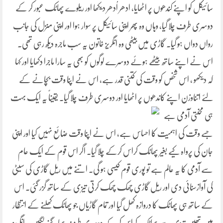
سائیکل کو اپنے کندھوں پر اٹھایا، ادھر اُدھر دیکھا اور ریلوے پھاٹک عبور کر کے
دوسری طرف چلا گیا، وہاں وہ پھر اپنی سائیکل پر سوار ہوا اور اپنی منزل کی جانب
رواں دواں ہو گیا۔ گاڑی میں بیٹھی وہ انگریز خاتون یہ سب ماجرہ دیکھ رہی تھی۔
اس نے اپنے ساتھ بیٹھے ہوئے دوسرے لوگوں کو بھی یہ سارا ماجرا دکھایا اور کہا
کہ دیکھو ، اس شخص کو وقت کی کتنی قدر ہے، اس نے اپنا وقت بچانے کے
لئے اتناوزن اپنے کاندھوں پر اٹھایا اور دوسری طرف چلا گیا۔ یقیناً یہ
ایک بہت
ہی محنتی آدمی ہے
جسے وقت کی اہمیت کا احساس ہے، اس نے اپنا وقت ضائع نہیں کیا اور اپنی
جان کی پرواہ کیے بغیر پھاٹک کراس کرکے چلا گیا۔ اگر اس قوم کے ایک عام
سے آدمی کا یہ عالم ہے تو پوری قوم کیسی ہو گی۔ اتنے میں ریل گاڑی کی سیٹی
کی آوازسنائی دی اور ریل گاڑی چھک چھک کرتی تیزی کے ساتھ گزر گئی۔ اس
کے ساتھ ہی پھاٹک کا دروازہ کھل گیا اور تمام گاڑیاں جو پھاٹک کھلنے کے انتظار