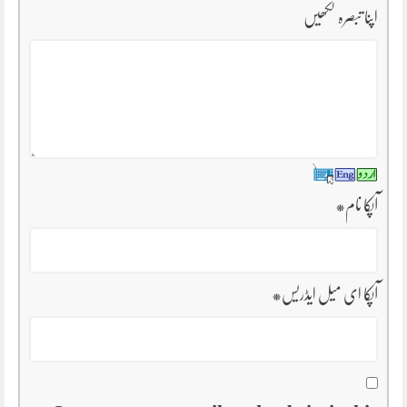
اپنا تبصرہ لکھیں
آپکا نام
*
آپکا ای میل ایڈریس
*