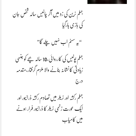
جہلم ٹرین کی زد میں آکر چالیس سالہ شخص جان
کی بازی ہارگیا
“یہ سسٹم اب نہیں چلے گا”
جہلم پولیس کی کارروائی،10 سالہ بچے کو جنسی
زیادتی کا نشانہ بنانے والا ملزم گرفتار،مقدمہ
درج
جہلم رکشہ اور ٹریلر میں تصادم رکشہ ڈرائیور اور
ایک عورت زخمی ٹریلر کا ڈرائیور فرار ہونے
میں کامیاب