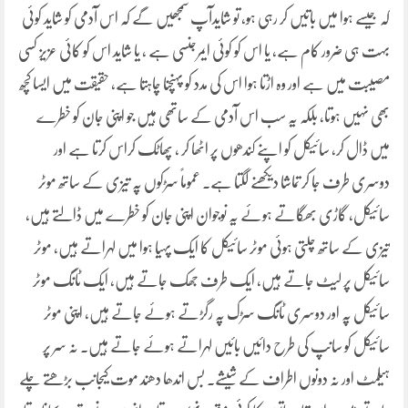
کہ جیسے ہوا میں باتیں کر رہی ہو، تو شایدآپ سمجھیں گے کہ اس آدمی کو شاید کوئی
بہت ہی ضرور کام ہے، یا اس کو کوئی ایمرجنسی ہے ، یا شاید اس کو کائی عزیز کسی
مصیبت میں ہے اور وہ اڑتا ہوا اس کی مدد کو پہنچنا چاہتا ہے، حقیقت میں ایسا کچھ
بھی نہیں ہوتا، بلکہ یہ سب اس آدمی کے ساتھی ہیں جو اپنی جان کو خطرے
میں ڈال کر، سائیکل کو اپنے کندھوں پر اٹھا کر ، پھاٹک کراس کرتا ہے اور
دوسری طرف جا کر تماشا دیکھنے لگتا ہے۔ عموماً سڑکوں پہ تیزی کے ساتھ موٹر
سائیکل، گاڑی بھگاتے ہوئے یہ نوجوان اپنی جان کو خطرے میں ڈالتے ہیں،
تیزی کے ساتھ چلتی ہوئی موٹر سائیکل کا ایک پہیا ہوا میں لہراتے ہیں، موٹر
سائیکل پر لیٹ جاتے ہیں، ایک طرف جھک جاتے ہیں، ایک ٹانگ موٹر
سائیکل پہ اور دوسری ٹانگ سڑک پہ رگڑتے ہوئے جاتے ہیں، اپنی موٹر
سائیکل کو سانپ کی طرح دائیں بائیں لہراتے ہوئے جاتے ہیں۔ نہ سر پر
ہیلمٹ اور نہ دونوں اطراف کے شیشے۔ بس اندھا دھند موت کیجانب بڑھتے چلے