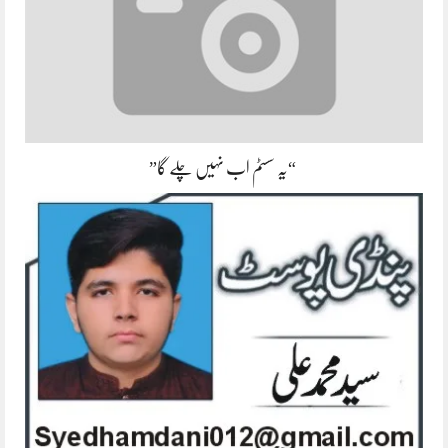
“یہ سسٹم اب نہیں چلے گا”