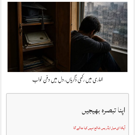
الماری میں رکھی ڈگریاں، دل میں دفن خواب
اپنا تبصرہ بھیجیں
آپکا ای میل ایڈریس شائع نہیں کیا جائے گا