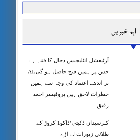
اہم خبریں
حرمت پر قربان
 کی پریس کانفرنس
آرٹیفشل انٹلیجنس دجال کا فتنہ ہے
جس پر ہمیں فتح حاصل ہو گی،AI
پر اندھے اعتماد کی وجہ سے ہمیں
خطرات لاحق ہیں پروفیسر احمد
رفیق
کلرسیداں ڈکیتی‘ڈاکو1 کروڑ کے
طلائی زیورات لے اڑے