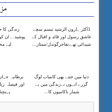
مزی
ڈاکٹر ہارون الرشید تبسم سچے
زندگی کا 
عاشق رسول اور قائد و اقبال کے
پوشیدہ, ان کو
شیدائی تھے،تفاخرگوندل/ممتاز…
لیے م
دنیا میں جتنے بھی کامیاب لوگ
برطانیہ جہا
گزرے انہوں نےزندگی میں بے
اور فیصلہ زیا
شمار ناکامیوں کا…
پہنچنا