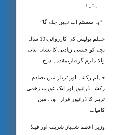
ہارگیا
“یہ سسٹم اب نہیں چلے گا”
جہلم پولیس کی کارروائی،10 سالہ
بچے کو جنسی زیادتی کا نشانہ بنانے
والا ملزم گرفتار،مقدمہ درج
جہلم رکشہ اور ٹریلر میں تصادم
رکشہ ڈرائیور اور ایک عورت زخمی
ٹریلر کا ڈرائیور فرار ہونے میں
کامیاب
وزیر اعظم شہباز شریف اور فیلڈ