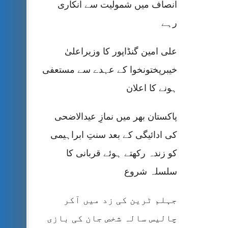
انصاف میں شمولیت سے انکاری
رہے
علی امین گنڈاپور کا وزیراعلیٰ
خیبرپختونخوا کے عہدے سے مستعفی
ہونے کا اعلان
پاکستان بھر میں نمازِ عیدالاضحی
کی ادائیگی کے بعد سنتِ ابراہیمی
کو زندہ رکھتے ہوئے قربانی کا
سلسلہ شروع
جہلم ٹرین کی زد میں آکر
چالیس سالہ شخص جان کی بازی