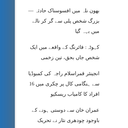
بھون نلہ میں افسوسناک حادثہ —
بزرگ شخص پلی سے گر کر نالے
میں بہہ گیا
کہوٹہ: فائرنگ کے واقعے میں ایک
شخص جاں بحق، تین زخمی
انجینئر قمراسلام راجہ کی کمبوڈیا
سے ہنگامی کال پر چکری میں 16
افراد کا کامیاب ریسکیو
عمران خان سے دوستی ہونے کے
باوجود چودھری نثار نے تحریک