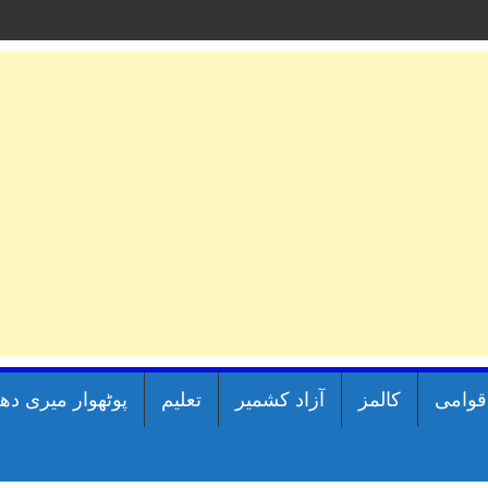
اقوامی
کالمز
آزاد کشمیر
تعلیم
پوٹھوار میری دھ