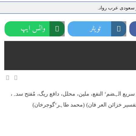
ر سعودی عرب روانہ
نہیں دے رہا، وفاقی وزیر توانائی اویس لغاری
جموں 6 تحریک شاد باد کا عبدالخطیب چودھری کی حمایت کا اعلان
ٹویٹر
واٹس ایپ
 شہری کو پیش ہونے کا حکم
چارسدہ کا بہادر سپوت وطن کی 
رسیداں
خلاف سخت ایکشن، 2 اے ایس آئی سمیت 12 اہلکاروں کو نوکری سے فارغ کردیا گیا۔
ر انداز متاثرین
اسسٹنٹ کمشنر کلرسیداں سیدہ زینب حسین
اتھ سپردِ خاک
یع الہضم‘ النفع، ملین، محلل، دافع ریگ، مُفتح سدہ،
ا (تفسیر خزائن العر فان) (محمد طاہر‘گوجرخان)