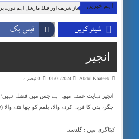
اہم خبریں
وزیر اعظم شہباز شریف اور فیلڈ مارشل اہم دورے پ
آئی ایم ایف مخصوص اوقات میں سستی بجلی کی اجازت 
شیئر کریں
فیس بک
قائداعظم نامی شہری کا شناختی کارڈ بلاک،عدالت کا
ڈپٹی کمشنر راولپنڈی کیپٹن(ر) ندیم ناصر کا دورہء کل
اسلام آباد میں غیرملکی وفود کی آمد کے موقع پر ڈیوٹی سے غائب پولیس اہلکاروں کی
انجیر
مون سون بارشیں، لینڈ سلائیڈنگ اور کوٹلی ستیاں کے نظ
شہید گر وپ کیپٹنعاصم طارق مکمل فوجی اعزاز کے س
Abdul Khateeb
01/01/2024
0 تبصرے
انجیر نہایت عمدہ میوہ ہے جس میں فضلہ نہیں‘ سر
جگر، بدن کا فربہ کرنے والا، بلغم کو چھا نٹنے وال
کیٹاگری میں :
گلدستہ