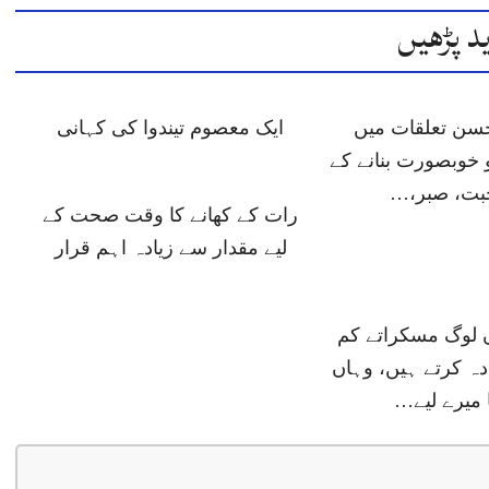
د پڑھیں
حسن تعلقات میں
ایک معصوم تیندوا کی کہانی
 خوبصورت بنانے کے
حبت، صبر،…
رات کے کھانے کا وقت صحت کے
لیے مقدار سے زیادہ اہم قرار
ں لوگ مسکراتے کم
دہ کرتے ہیں، وہاں
 میرے لیے…