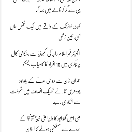
پلی سے گر کر نالے میں بہہ گیا
کہوٹہ: فائرنگ کے واقعے میں ایک شخص جاں
بحق، تین زخمی
انجینئر قمراسلام راجہ کی کمبوڈیا سے ہنگامی کال
پر چکری میں 16 افراد کا کامیاب ریسکیو
عمران خان سے دوستی ہونے کے باوجود
چودھری نثار نے تحریک انصاف میں شمولیت
سے انکاری رہے
علی امین گنڈاپور کا وزیراعلیٰ خیبرپختونخوا کے
عہدے سے مستعفی ہونے کا اعلان