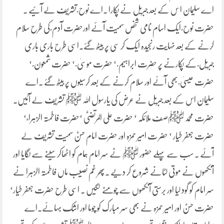
اے سلیمان ا س کے بعد جبریل نے پکارا ۔اے نوح ؑ تشریف لے آئیے ۔
حضرت نوح ؑ ایک اسام نامی شخص سمیت آئے اورحضرت آدم ؑ کی طرح سلام
کرنے کے بعد نہایت رنجیدہ ایک کر سی پر بیٹھ گئے۔اسی طرح باری باری
جبریل ؑ کے پکارنے پر حضرت ابراہیم ؑ ‘ حضرت موسیٰ ؑ ‘ حضرت شمعون ؑ ‘
حضرت عیسیٰ ؑ بھی آئے اور سلام کرنے کے بعد کرسیوں پر بیٹھ گئے ۔اے
سلیمان اس کے بعد جبریل نے عرض کی یارسول اللہ ﷺ تشریف لے آئیں۔
حضرت محمد ﷺصف ملائکہ ‘ حضرت علی المرتضیٰؓ ‘حضرت فاطمتہ الزہرا ؓ ‘
حضرت جعفر طیار ‘ حضر ت امیر حمزہ اور حضرت امام حسنؓ سمیت تشریف لے
آئے ۔ سب سے پہلے حضور ﷺ نے سر امام ہمام کو اٹھاکر سینے سے لگایا اور
آنکھوں نے موتی لٹانے شروع کر دیے ۔پھر غم نصیب ماں فاطمتہ الزہرا نے
سر امام کو گود لیا اور برستی آنکھوں سے چومنے لگیں ۔ اسی طرح حضرت جعفر طیار‘
حضرت حسنؓ اور امیر حمزہ نے بھی سر مبارک کو چوما اور اشک بہائے۔اے