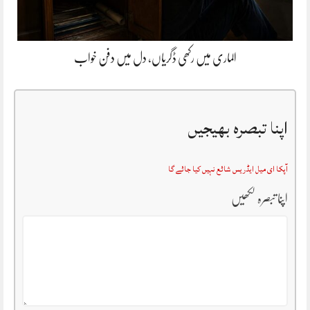
الماری میں رکھی ڈگریاں، دل میں دفن خواب
اپنا تبصرہ بھیجیں
آپکا ای میل ایڈریس شائع نہیں کیا جائے گا
اپنا تبصرہ لکھیں