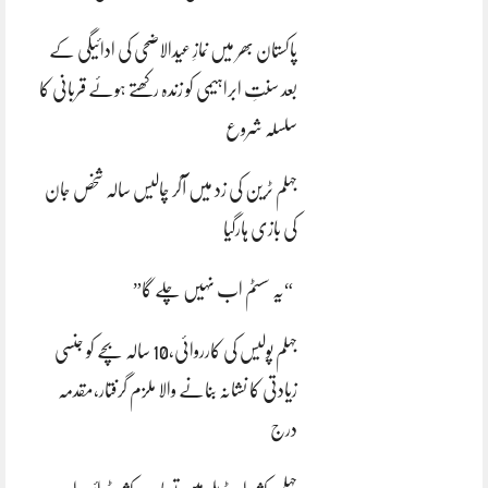
پاکستان بھر میں نمازِ عیدالاضحی کی ادائیگی کے
بعد سنتِ ابراہیمی کو زندہ رکھتے ہوئے قربانی کا
سلسلہ شروع
جہلم ٹرین کی زد میں آکر چالیس سالہ شخص جان
کی بازی ہارگیا
“یہ سسٹم اب نہیں چلے گا”
جہلم پولیس کی کارروائی،10 سالہ بچے کو جنسی
زیادتی کا نشانہ بنانے والا ملزم گرفتار،مقدمہ
درج