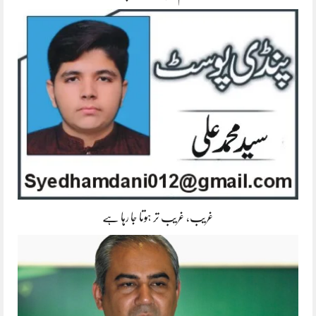
غریب، غریب تر ہوتا جا رہا ہے