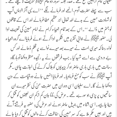
سلیمان تمام اراکین جمع تھے ۔صدر جلسہ سرور دو عالم ﷺ تشریف لا چکے تھے ۔
سب سے پہلے حضرت آدم ؑ اٹھے اور فرمانے لگے ’’ اے نبی آخر الزماں آپ
کو شہادت حسین کے بدلے اللہ تعالیٰ اجر عظیم عطا فرمائے اور اس کے قاتلوں
کو جہنم میں ڈالے ‘‘۔اس کے بعد تمام انبیاء کرام نے امام حسینؓ کی تعزیت ادا
کی۔حضور ﷺ نے جوابی تقریر میں شکریہ ادا کرتے ہوئے فرمایااے گروہ انبیاء
گواہ رہنا کہ میری امت نے میرے بعد میرے نواسے پر ظلم ڈھائے اور کس
بے دردی سے اسے شہید کیا ۔جب فرشتوں نے یہ رنجیدہ منظر دیکھا تو بارگاہ
رسالت میں باری باری حاضر ہو کر یزیدیوں کو ہلاک کرنے کی اجازت چاہی ۔مگر
آپ ﷺ نے سب کو منع فرمادیا۔ اور فرمایا انہیں جانے دو قیامت کے دن
دیکھا جائے گا۔اے سلیمان اسی دوران میں حضرت حسنؓ کی نظر میرے ان
ساتھیوں پر پڑی جو سورہے تھے ۔عرض کی نانا جان کم ازکم ان لعینوں کو قتل کر
دینا چاہیے۔اسی اثناء میں جبریل حاضر ہوئے اور عرض کی؛ حضور یہ فرشتے آئے
ہیں اور ہمیں حکم ملا ہے کہ سر حسین کی حفاظت کرنے والوں کوقتل کر دیا جائے