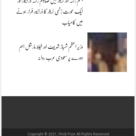
جہلم رکشہ اور ٹریلر میں تصادم رکشہ ڈرائیور اور
ایک عورت زخمی ٹریلر کا ڈرائیور فرار ہونے
میں کامیاب
وزیر اعظم شہباز شریف اور فیلڈ مارشل اہم
دورے پر سعودی عرب روانہ
Copyright © 2021, Pindi Post All Rights Reserved.