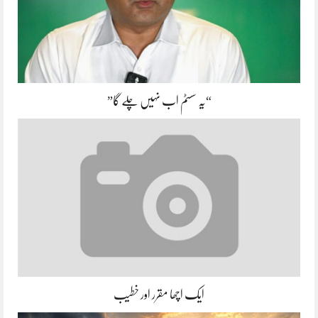
“یہ سسٹم اب نہیں چلے گا”
ایک اچھا مقرر اور خطیب