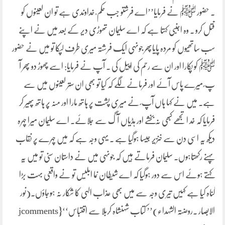
۔ حضور ﷺ نے فرمایا’’اے فرشتو جب حکم ؒ خداوندی ہے تو ان لعینوں کو
قتل کرو ۔ وہ اجنبی کہتا ہے کہ اے سلیمان تھوڑی دیر کے بعد میں نے اپنے
سب ساتھیوں کو مردہ پایاپھر جونہی ایک فرشتہ میری طرف لپکا تو میں نے حضور
ﷺ کو پکارا اور ان سے رحم کی اپیل کی ۔ آپ نے فرمایا: اسے چھوڑ دو پھر آ
پ ؐ میرے پاس آئے اور فرمانے لگے کہ کیا تو بھی ان ستر لعینوں میں سے
ہے۔ میں نے کہا ہاں آپ ؐ نے میری پشت پر ہاتھ مارا اور منہ پر ہاتھ پھیر کر
فرمایا کہ خد ا تجھے کبھی نہ بخشے اور ہڈیاں آگ سے جلائے۔ اے سلیمان میرا چہرہ
دیکھ یہ اسی دن سے خنزیر جیسا ہوگیا ہے ۔ یہی وجہ ہے کہ میں چہرے پر نقاب
پہنے رکھتاہوں۔ سلیمان فرماتے ہیں کہ جونہی میں نے داستان سنی تو میں یہ
کہتے ہوئے اس سے دور ہوگیا کہ اے شیطان نما ابلیس تو نے واقعی بہت بڑا
گناہ کیا ہے کہیں تیری وجہ سے میں بھی عذاب الہی کا شکار نہ ہوجاؤں۔(نور
الابصار ۔روضتہ الشہداء)’’ کتاب شہنشاہ کربلا سے اقتباس‘‘{jcomments