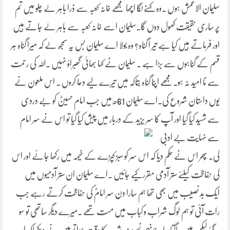
سلیمان الاعمش ہوں ۔وہ کہنے لگا اچھا مجھے خانہ کعبہ سے ذرا باہر لے چلو میں تم
پر ساری حقیقت کھول دوں گا۔سلیمان اسے خانہ کعبہ سے باہر لے جاتے ہیں
اور فرماتے ہیں کیا ہے تیر ا گناہ؟ وہ بولا اے سلیمان بس یہ سمجھ لے کہ میرا گناہ ہر
قسم کے گناہوں سے بڑا ہے ۔ سلیمان نے کہا بھائی گھبراؤ نہیں ۔اللہ کی رحمت
سے نا امید نہ ہو۔مجھے اپنا گناہ بتاکہ میں تیرے لیے دعا کروں ۔ اس ملعون نے
یوں داستان شروع کی۔اے سلیمان 61ھ میں جب امام حسینؓ کو بے دردی
سے شہید کیا گیا اور آپ کا سر یزید کے دربار میں پیش کیا گیا تو اس نے سر امام
سے نہایت
بے ادبی
کی۔ پھر اس نے حکم دیا کہ اس سر کو سبز کپڑے کے خیمہ میں رکھا جائے اور اس
کی حفاظت کیلئے ستر آدمی مقررکیے جائیں ۔اے سلیمان ان ستر آدمیوں میں
ایک بد نصیب میں بھی تھا ہم سارا دن سر امامؓ کی حفاظت کرتے رہے جب
رات آئی تو ہم لوگ شراب و کباب میں مست تھے ۔میرے دیگر ساتھی تو سو