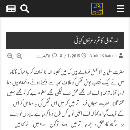
Skip
to
content
اللہ تعالیٰ کا قہر/عرفان کیانی
01/11/2015
Abdul Khateeb
0 تبصرے
حضرت سلیمان الاعمش فرماتے ہیں کہ میں کعبتہ اللہ کا طواف کر رہا تھا کہ ناگاہ
میں نے ایک نقاب پوش شخص کو غلاف کعبہ سے چمٹے ہوئے دیکھا جو یوں دعا
کر رہا تھا۔ترجمہ( اے اللہ مجھے بخش دے لیکن مجھے معلوم ہے کہ تو مجھے نہیں
بخشے گا)۔حضرت سلیمان فرماتے ہیں کہ میں اس شخص کی یہ
دعا سن کر اس
کے قریب گیا اور کہا کہ اے اجنبی تو یہ کس طرح دعا کر رہا ہے ۔یہاں تو بڑے
بڑے گناہ گار بخش دیے جاتے ہیں ۔وہ بولا تو کون ہے؟ میں نے کہا میں