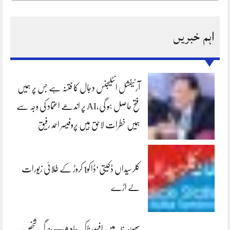
اہم خبریں
آرٹیفشل انٹلیجنس دجال کا فتنہ ہے جس پر ہمیں
فتح حاصل ہو گی،AI پر اندھے اعتماد کی وجہ سے
ہمیں خطرات لاحق ہیں پروفیسر احمد رفیق
کلرسیداں ڈکیتی‘ڈاکو1 کروڑ کے طلائی زیورات
لے اڑے
بھون نلہ میں افسوسناک حادثہ — بزرگ شخص