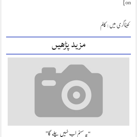
on}
کیٹاگری میں :
کالم
مزید پڑھیں
“یہ سسٹم اب نہیں چلے گا”