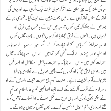
گئے لیکن میں جاگتا رہا۔ جونہی نصف شب کا وقت ہوا تو میں نے دیکھاکہ ابر
سیاہ کی مانند ایک چیز آسمان سے اتر کر میری طرف لپک آرہی ہے اور پروں کی
آواز کے مشابہ آواز آرہی ہے ۔ میں جھٹ زمین سے لپٹ گیا ۔تھوڑی دیر کے
بعد میں نے دیکھا کہ تین نفوس قدسیہ ہیں جن کے ہاتھوں میں فرش اور
کرسیاں ہیں ۔انہوں نے فرش بچھادیا اور کرسیاں لگا دیں۔ پھرو ہ تینوں نفوس
قدسیہ سر امامؓ کے پاس گئے اور زیارت کرنے لگے۔میرے سرہانے سبز جامہ
اور سفید عمامہ پہنے ہوئے ایک شخص کھڑا تھا میں نے اس سے پوچھا کہ یہ تینوں
حضرات کون ہیں ؟ اس نے بتایا کہ یہ حضرت جبرائیل ‘ میکائیل اور اسرافیل
ہیں۔جونہی فرش بچھ گیا اور کرسیاں لگ چکیں تو جبریل نے آوازدی(یا اَباَ
بَشر)اے آدم ؑ تشریف لائیے۔ حضرت آدم ؑ بمع حضرت شیث و ادریس آئے او
ر سر امام کے قریب آکر کہنے لگے اے بقیتہ الصالحین تم پر ہمارا سلام ہو۔تم
نے اچھی زندگی بسر کی اور بری طرح سے قتل ہوئے ۔خدا تمہارے قاتلوں کو نہ
بخشے اور وادی جہنم ’’ویل ‘‘ نصیب کرے ۔ پھریہ تینوں کرسیوں پر بیٹھ گئے ۔