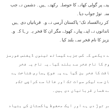
سینے پر گولی کھانے کا حوصلہ رکھتے ہیں۔ دشمن نے جب
نہ توڑ جواب دیا۔
دالفساد تک‘ پاکستان آرمی نے وہ قربانیاں دی ہیں
انوں نے اپنے پیارے کھوئے مگر ان کا فخر یہ رہا کہ وہ
ز کا نام فخر سے بلند کیا۔
 دیکھی کہ کس جزبے کیساتھ تینوں ڈیفنس فورسز
وم کا نام فخر سے بلند کیا۔یہ نام یہ فخر
قت کا فخر بن گیا ہے یہ فوج ہماری شناخت ہے
ن سے لیکر سوات تک اور فاٹا سے کراچی تک،
ے شمار قربانیاں دی ہیں۔
 توڑ دی ہے اور ایک محفوظ پاکستان کی بنیاد