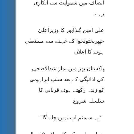
انصاف میں شمولیت سے انکاری
رہے
علی امین گنڈاپور کا وزیراعلیٰ
خیبرپختونخوا کے عہدے سے مستعفی
ہونے کا اعلان
پاکستان بھر میں نمازِ عیدالاضحی
کی ادائیگی کے بعد سنتِ ابراہیمی
کو زندہ رکھتے ہوئے قربانی کا
سلسلہ شروع
“یہ سسٹم اب نہیں چلے گا”