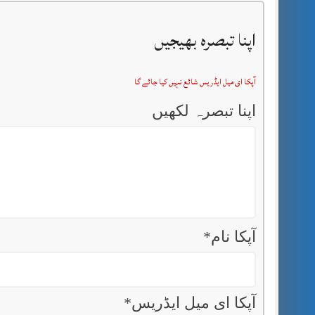
اپنا تبصرہ بھیجیں
آپکا ای میل ایڈریس شائع نہیں کیا جائے گا
اپنا تبصرہ لکھیں
آپکا نام
*
آپکا ای میل ایڈریس
*