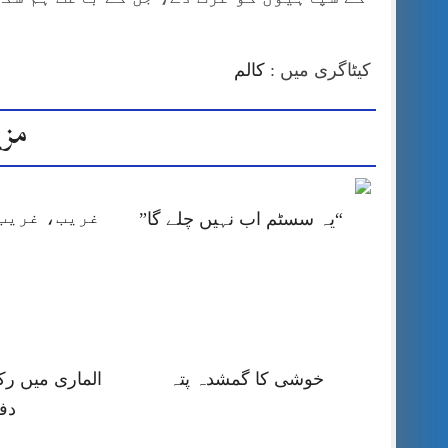
کیٹاگری میں :
کالم
مزی
غریب، غریب 
“یہ سسٹم اب نہیں چلے گا”
خوشی کا گمشدہ پتہ
الماری میں رک
دف