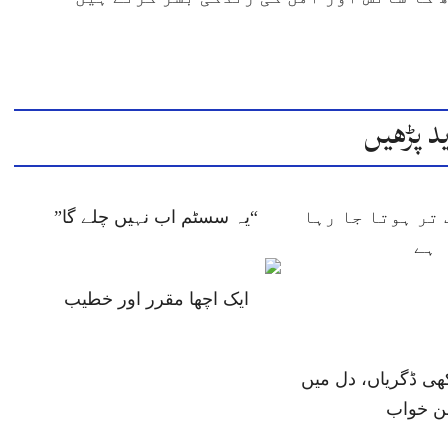
د پڑھیں
تر ہوتا جا رہا
“یہ سسٹم اب نہیں چلے گا”
ہے
ایک اچھا مقرر اور خطیب
ھی ڈگریاں، دل میں
ن خواب