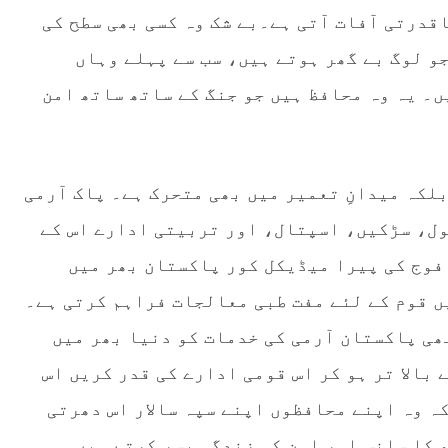
اقدرتی آفات آتی ہے۔بے شک وہ کسی بھی سطح کی
جو لوگ بے گھر ہوتے ہیں، سب سے پہلے وہاں
ں۔ یہ وہ محافظ ہیں جو جنگ کے ساتھ ساتھ امن
بلکہ میدانِ تعمیر میں بھی متحرک ہے۔ پاک آرمی
ول، سڑکیں، اسپتال، اور تربیتی ادارے اس کے
فوج کی پیرا میڈیکل کور پاکستان بھر میں
ں قوم کے لئے مفت طبی معالجات فراہم کرتی ہے۔
بھی پاکستان آرمی کی خدمات کو دنیا بھر میں
 بالا تر ہو کر اس قومی ادارے کی قدر کریں اس
ہ وہ اپنے محافظوں اپنے سپہ سالار اس دھرتی
 کا سانس اور امن کی زندگی بسر کرتے ہیں