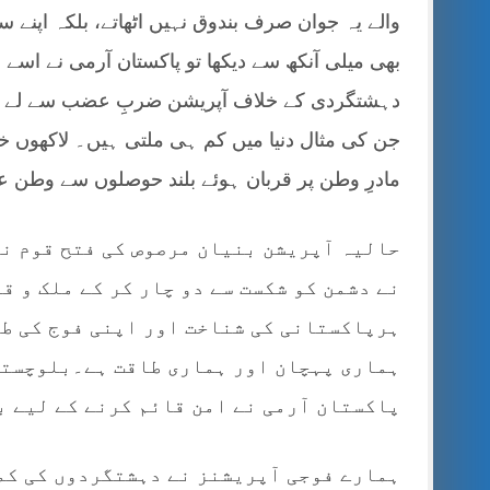
والے یہ جوان صرف بندوق نہیں اٹھاتے، بلکہ اپنے 
بھی میلی آنکھ سے دیکھا تو پاکستان آرمی نے اسے م
دہشتگردی کے خلاف آپریشن ضربِ عضب سے لے کر ر
جن کی مثال دنیا میں کم ہی ملتی ہیں۔ لاکھوں خاند
مادرِ وطن پر قربان ہوئے بلند حوصلوں سے وطن عزی
حالیہ آپریشن بنیان مرصوص کی فتح قوم نے
نے دشمن کو شکست سے دو چار کر کے ملک و ق
ہرپاکستانی کی شناخت اور اپنی فوج کی طا
ہماری پہچان اور ہماری طاقت ہے۔بلوچستا
پاکستان آرمی نے امن قائم کرنے کے لیے ب
ہمارے فوجی آپریشنز نے دہشتگردوں کی کمر