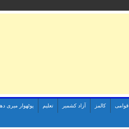
اقوامی
کالمز
آزاد کشمیر
تعلیم
پوٹھوار میری دھ