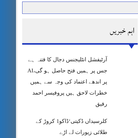
اہم خبریں
حرمت پر قربان
 کی پریس کانفرنس
آرٹیفشل انٹلیجنس دجال کا فتنہ ہے
جس پر ہمیں فتح حاصل ہو گی،AI
پر اندھے اعتماد کی وجہ سے ہمیں
خطرات لاحق ہیں پروفیسر احمد
رفیق
کلرسیداں ڈکیتی‘ڈاکو1 کروڑ کے
طلائی زیورات لے اڑے