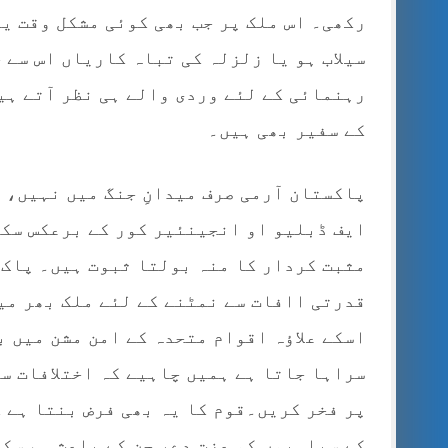
رکھی۔ اس ملک پر جب بھی کوئی مشکل وقت ی
سیلاب ہو یا زلزلہ کی تباہ کاریاں اس سے 
رہنمائی کے لئے وردی والے ہی نظر آتے ہی
کے سفیر بھی ہیں۔
پاکستان آرمی صرف میدانِ جنگ میں نہیں، 
ایف ڈبلیو او انجینئیر کور کے برعکس سک
مثبت کردار کا منہ بولتا ثبوت ہیں۔ پاک 
قدرتی اافات سے نمٹنے کے لئے ملک بھر می
اسکے علاؤہ اقوام متحدہ کے امن مشن میں 
سراہا جاتا ہے ہمیں چاہیے کہ اختلافات سے
پر فخر کریں۔قوم کا یہ بھی فرض بنتا ہے ک
کے سپاہیوں کو عزت دے، جن کے باعث ہم سکھ