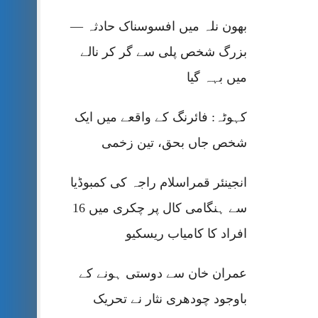
بھون نلہ میں افسوسناک حادثہ —
بزرگ شخص پلی سے گر کر نالے
میں بہہ گیا
کہوٹہ: فائرنگ کے واقعے میں ایک
شخص جاں بحق، تین زخمی
انجینئر قمراسلام راجہ کی کمبوڈیا
سے ہنگامی کال پر چکری میں 16
افراد کا کامیاب ریسکیو
عمران خان سے دوستی ہونے کے
باوجود چودھری نثار نے تحریک