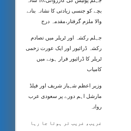
جہلم پولیس کی کارروائی،10 سالہ
بچے کو جنسی زیادتی کا نشانہ بنانے
والا ملزم گرفتار،مقدمہ درج
جہلم رکشہ اور ٹریلر میں تصادم
رکشہ ڈرائیور اور ایک عورت زخمی
ٹریلر کا ڈرائیور فرار ہونے میں
کامیاب
وزیر اعظم شہباز شریف اور فیلڈ
مارشل اہم دورے پر سعودی عرب
روانہ
غریب، غریب تر ہوتا جا رہا