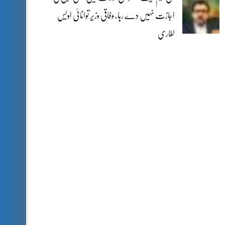
اجازت نہیں دے رہا، وفاقی وزیر توانائی اویس
لغاری