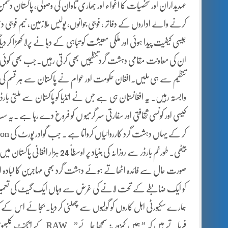
عہدیداران اور شخصیات کا اغواء اور بھاری تاوان کی وصولی، پاکستان دشمن
کرنے والے اداروں کے دفاتر ، فوجی جوانوں، پولیس ملازمین، نیم فوجی
جیسی کیفیت پیدا ہوئی اور ملکی معیشت کو تباہی کے دہانے پرلا کھڑا کر
تنظیم سے ہی ملیں۔افغان حکومت اور عوام نے پاکستان سے ہر قسم کی مرا
بیٹھی۔ طورخم بارڈر سے روزانہ کی 
صورت حال سے فائدہ اٹھاتے ہوئے دہشت گرد بھی مہاجرین کا لبادہ
کو ایک ضابطے کے تحت لانے کی غرض سے وہاں ایک گیٹ کی تعمیر شروع
ہمارے سکیورٹی اہل کاروں کو گولیوں سے چھلنی کر دیا۔ بجائے اس 
فرماتے ہیں کہ ” ہمیں کمز