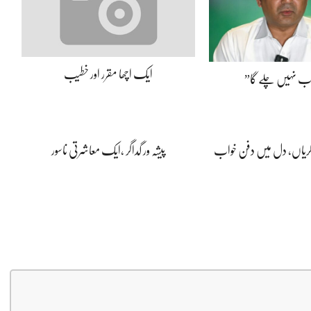
ایک اچھا مقرر اور خطیب
اب نہیں چلے گا”
ڈگریاں، دل میں دفن خواب
پیشہ ور گداگر ،ایک معاشرتی ناسور