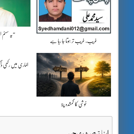
“یہ سسٹم 
غریب، غریب تر ہوتا جا رہا ہے
الماری میں رکھی 
خوشی کا گمشدہ پتہ
اپنا تبصرہ بھیجیں