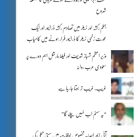
شروع
جہلم رکشہ اور ٹریلر میں تصادم رکشہ ڈرائیور اور ایک
عورت زخمی ٹریلر کا ڈرائیور فرار ہونے میں کامیاب
وزیر اعظم شہباز شریف اور فیلڈ مارشل اہم دورے پر
سعودی عرب روانہ
غریب، غریب تر ہوتا جا رہا ہے
“یہ سسٹم اب نہیں چلے گا”
آئی ایم ایف مخصوص اوقات میں سستی بجلی کی