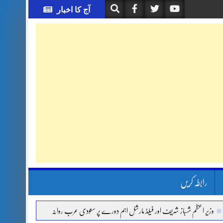
آج کا اخبار
رابطہ کریں
اعظم شہباز شریف اور فیلڈ مارشل اہم دورے پر سعودی عرب روانہ
آئی ایم ایف مخصوص او