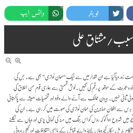
ٹویٹر
واٹس ایپ
ڑا سبب/مشتاق علی
پر بہت زور دیا گیا ہے ان اقدار میں سے ایک “مہمان نوازی” بھی ہے۔ جس کی
نورہ ہجرت کے موقعہ پر رقم کی گئیں۔خوش قسمتی سے ہماری قوم حسنِ اخلاق کی
 کوئی ثانی نہیں۔ بیرونِ ممالک سے آنے والے وفود اور شخصیات ہمیشہ سے پاکستانی
س برس سے افغان مہاجرین کی مہمان نوازی کی صورت میں کر رہی ہے۔ ان کی
فوجی یلغار کے نتیجے میں شروع ہوا گو کہ روس کو اس جنگ میں منہ کی کھانی پڑی اور وہاں سے نکلنے
پر استحکام نہ مل سکا۔کچھ وہاں بسنے والے قبائل کے باہمی اختلافات اور کبھی بیرونی