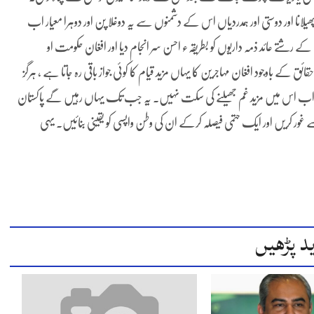
 اور دوستی اور ہمدردیاں اس کے دشمنوں سے یہ دوغلا پن اور دوہرا معیار اب
رشتے عائد ذمہ داریوں کو بطریقہء احسن سر انجام دیا اور افغان حکومت او
ق کے باوجود افغان مہاجرین کا یہاں مزید قیام کا کوئی جواز باقی رہ جاتا ہے ، ہرگز
کہ اب اس میں مزید غم جھیلنے کی سکت نہیں۔ یہ جب تک یہاں رہیں گے پاکستان
 سے غور کریں اور ایک حتمی فیصلہ کرکے ان کی وطن واپسی کو یقینی بنائیں۔ یہی
د پڑھیں