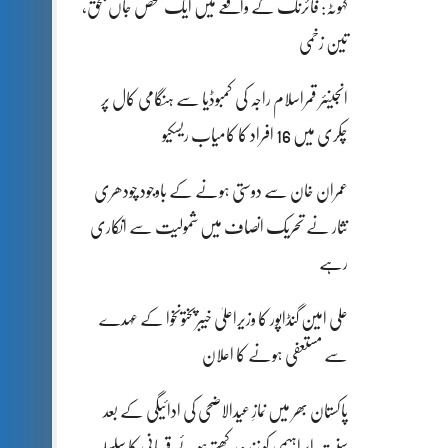
کہوٹہ: فائرنگ کے واقعے میں ایک شخص جاں بحق،
تین زخمی
انجینئر قمراسلام راجہ کی کمبوڈیا سے ہنگامی کال پر
چکری میں 16 افراد کا کامیاب ریسکیو
عمران خان سے دوستی ہونے کے باوجود چودھری
نثار نے تحریک انصاف میں شمولیت سے انکاری
رہے
علی امین گنڈاپور کا وزیراعلیٰ خیبرپختونخوا کے عہدے
سے مستعفی ہونے کا اعلان
پاکستان بھر میں نمازِ عیدالاضحی کی ادائیگی کے بعد
سنتِ ابراہیمی کو زندہ رکھتے ہوئے قربانی کا سلسلہ