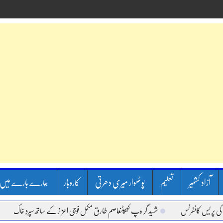
آزاد کشمیر
تعلیم
پوٹھوار میری دھرتی
کاروبار
ہمارے بارے میں
 کانفرنس
شہید گر وپ کیپٹنعاصم طارق مکمل فوجی اعزاز کے ساتھ سپردِ خاک
وزیر 