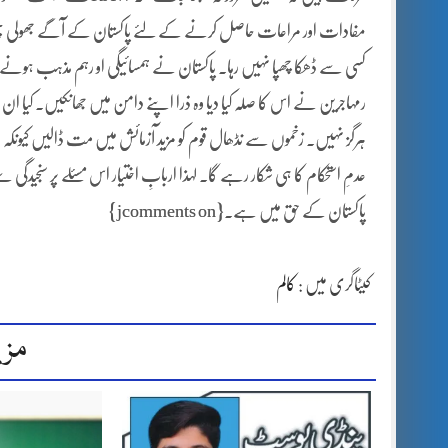
مفادات اور مراعات حاصل کرنے کے لئے پاکستان کے آگے جھولی پھیلانا
کسی سے ڈھکا چھپا نہیں رہا۔ پاکستان نے ہمسائیگی او رہم مذہب ہونے کے 
رمہاجرین نے اس کا صلہ کیا دیا وہ ذرا اپنے دامن میں جھانکیں۔ کیا ان حقائ
ہرگز نہیں۔ زخموں سے نڈھال قوم کو مزید آزمائش میں مت ڈالیں کیون
عدمِ استحکام کا ہی شکار رہے گا۔ لہذا اربابِ اختیار اس مسئلے پر سنجیدگی
پاکستان کے حق میں ہے۔{jcomments on}
کیٹاگری میں :
کالم
مزی