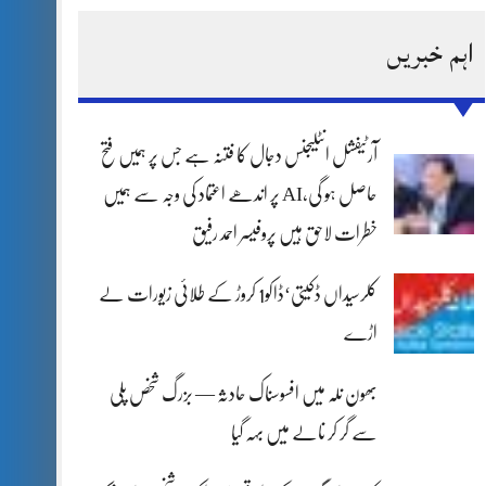
اہم خبریں
آرٹیفشل انٹلیجنس دجال کا فتنہ ہے جس پر ہمیں فتح
حاصل ہو گی،AI پر اندھے اعتماد کی وجہ سے ہمیں
خطرات لاحق ہیں پروفیسر احمد رفیق
کلرسیداں ڈکیتی‘ڈاکو1 کروڑ کے طلائی زیورات لے
اڑے
بھون نلہ میں افسوسناک حادثہ — بزرگ شخص پلی
سے گر کر نالے میں بہہ گیا