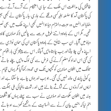
طاقتوں کی مداخلت
اس ملک کے سیاسی استحکام کے آڑے آتے رہے۔ 
کی پاکستان آمد کا سلسلہ بغیر کسی وقفے کے جاری رہا۔ پاکستان نے کبھی بھی ان
بٹھایا اور انہیں وہ عزت و احترام دیا جو انہیں کبھی اپنے ملک میں بھی 
تھی۔ مگر اس کے باوجود اتنے طویل عرصے سے چالیس لاکھ مہاجرین کا بوج
دباؤ میں آگیا۔ ان سب حقائق کے باوجود پاکستان ان کی مہمان نوازی سے د
اپنے وطن چلا جاتا اور جب چاہتا واپس آجاتا۔ اس سے پیشتر کئی بار اقوا
کی گئی اس امداد کو ہضم کرنے کی غرض سے کئی لوگ واپس چلے جاتے مگرد
ممالک میں افغان مہاجرین کو کیمپوں تک ہی محدود رکھا گیا مگر یہاں قیام 
پر کوئی پابندی عائد نہیں کی گئی۔ جو جب اور جہاں چاہے جا سکتا ہے اور
اربوں اور کروڑو ں کے اثاثے بنا لئے ہیں اور رشوت مافیا کی ملی بھگت
بدلہ میں افغان حکومت اور مہاجرین نے سب سے پہلے یہاں کلاشنکو
جنم لیا کہ جنہیں بیان کرنے سے انسانیت کے رونگھٹے کھڑے ہو جا