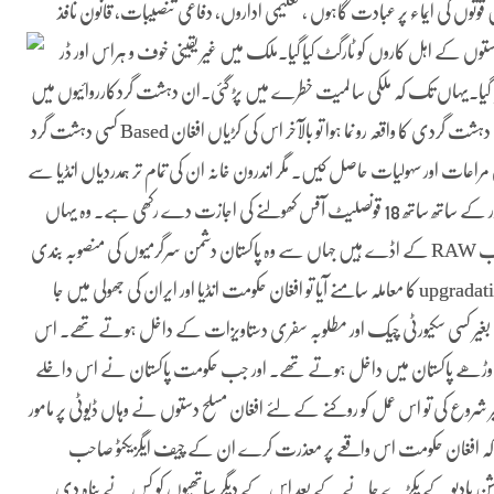
 قوتوں کی ایماء پر عبادت گاہوں ، تعلیمی اداروں، دفاعی تنصیبات، قانون نافذ
 دستوں کے اہل کاروں کو
ٹارگٹ کیا گیا۔ملک میں غیر یقینی خوف و ہراس اور ڈر
 دیا گیا۔یہاں تک کہ ملکی سا لمیت خطرے میں پڑ گئی۔ان دہشت گردکارروائیوں میں
ان کی معاونت مقامی دہشت گردتنظیمیں بھی کرتی رہیں۔جب بھی کوئی دہشت گردی کا واقعہ رو نما ہوا تو بالآخر اس کی کڑیاں افغان Based کسی دہشت گرد
عات اور سہولیات حاصل کیں۔ مگر اندرون خانہ ان کی تمام تر ہمدردیاں انڈیا سے
وابستہ رہیں۔ یہ افغانستان ہی ہے جس نے انڈیا کو پاکستان سے ملتی بارڈر کے ساتھ ساتھ 18 قونصلیٹ آفس کھولنے کی اجازت دے رکھی ہے۔ وہ یہاں
کیسی اور کونسی ثقافتی اور سفارتی سر گرمیو ں کو فروغ دے رہا ہے ۔یہ سب RAW کے اڈے ہیں جہاں سے وہ پاکستان دشمن سرگرمیوں کی منصوبہ بندی
کر کے یہاں دہشت گرد کارروائیاں کرواتا ہے ۔ جب گوادر پورٹ کی upgradation کا معاملہ سامنے آیا تو افغان حکومت انڈیا اور ایران کی جھولی میں جا
بنیاد پر اوسطاً 24 ہزار افغانی پاکستان میں بغیر کسی سکیورٹی چیک اور مطلوبہ سفری دستاویزات کے داخل ہوتے تھے۔ اس
 اوڑھے پاکستان میں داخل ہوتے تھے۔ اور جب حکومت پاکستان نے اس داخلے
 کی تو اس عمل کو روکنے کے لئے افغان مسلح دستوں نے وہاں ڈیوٹی پر مامور
کے کہ افغان حکومت اس واقعے پر معذرت کرے ان کے چیف ایگزیکٹو صاحب
ور نہ سمجھا جائے” ۔ RAW کے ایجنٹ کلبھوشن یادیو کے پکڑے جانے کے بعد اس کے دیگر ساتھیوں کو کس نے پناہ دی۔