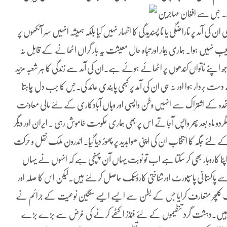
جس سے افغان مہاجرین
 کی آمد پر ناراضگی یا نا پسندیدگی کا اظہار نہیں کیا بلکہ ہمیشہ انہیں سر آنکھوں پر
نصیب نہیں ہوا۔ ہماری بیمار اور تباہ حال معیشت یہ بار گراں اٹھانے کے قابل نہ
ھ اپنے ناتواں کندھوں پر اٹھائے ہوئے ہے۔ان کی آمد سے زندگی کا ہر شعبہ مزید
ست بردار ہوا اور نہ ہی ان کی آمد پر کبھی پابندی عائد کی۔جس کا جب دل چاہتا
مِ متحدہ کے اشتراک سے انہیں وطن واپسی اور وہاں آبادکاری کے لئے مالی معاونت
و ماہ بعد پھر واپس آجاتے اس پر بھی ہماری حکومت خاموش رہی ۔ ایران اور دیگر
کے لئے جگہ کا انتخاب ان کی اپنی صوابدید پر چھوڑ دیا گیا۔ اندرون ملک نقل و حرکت
 اپنا کاروبار بھی کر سکتا ہے اب تو نوبت یہاں آن پہنچی ہے کہ انہوں نے یہاں
 سے پاکستانی پاسپورٹ اورشناختی کارڈ تک حاصل کر لئے ہیں۔لیکن اس کا صلہ اور
ف کلچر متعارف کرایا جس کے بطن سے ایسے ایسے سنگین نوعیت کے جرائم نے
تے ہیں۔دہشت گرد تنظیموں کے لئے فنڈز اکٹھے کرنے کی غرض سے بڑے بڑے