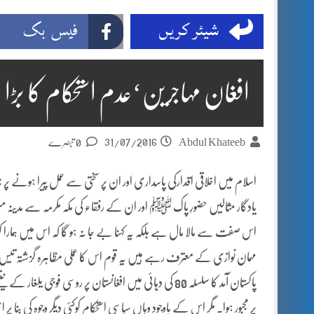
شیئر کریں
فیس بک
افغان مہاجرین‘عدم استحکام کا ب
31/07/2016
Abdul Khateeb
0 تبصرے
اسلام میں اخلاقی اقدارکی پاسداری اور ان پر سختی سے عمل پیرا ہونے 
یادگار مثالیں حضورِ پاک ﷺ اور ان کے رفقاء کی مکہ مکرمہ سے مدینہ م
اس
صفت سے مالا مال ہے بلکہ یہ کہنا بے جا نہ ہو گا کہ اس میں ہمارا
مہمان نوازی کے معترف رہے ہیں یہ قوم اس کا عملی مظاہرہ گزشتہ تی
پاکستان آمد کا سلسلہ 80 کی دہائی میں افغانستان پر روسی 
پر مجبور ہوا۔ مگر اس کے باوجود وہاں سیاسی استحکام کوکئی دیگر وجوہ کی بنا 