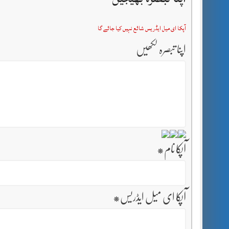
آپکا ای میل ایڈریس شائع نہیں کیا جائے گا
اپنا تبصرہ لکھیں
آپکا نام
*
آپکا ای میل ایڈریس
*