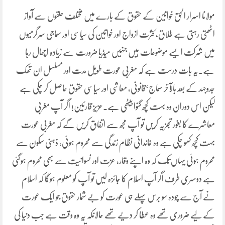
مولانا اسرار الحق خواتین کے حقوق کے بارے میں مختلف حلقوں سے آواز
اٹھتی رہتی ہے طلاق، کثرت ازواج اور خواتین کی سیاسی اور سماجی سرگرمیوں
میں شرکت ایسے موضوعات ہیں جنہیں میڈیا ضرورت سے زیادہ اچھال رہا
ہے۔یہ بات درست ہے کہ مغربی عورت طویل مدت اور مسلسل ان تھک
جدوجہد کے بعد بالآخر سماج‘قانونی، معاشی اور سیاسی حقوق حاصل کر چکی ہے
لیکن اس دوران وہ بہت کچھ گنوا بیٹھی ہے۔عزیز قارئین! اگر آپ مغربی
معاشرے کا بغور تجزیہ کریں تو آپ مجھ سے اتفاق کریں گے کہ مغربی عورت
بہت کچھ کھو چکی ہے وہ خاندانی نظام زندگی سے محروم ہوئی، ذہنی سکون سے
محروم ہوئی یہاں تک کہ وہ اپنے وقار، عزت اور نسوانیت سے بھی محروم ہوگئی
ہے دوسری طرف اگر آپ اسلام کا جائزہ لیں تو آپ کو معلوم ہوگا کہ اسلام
نے آج سے چودہ سو برس پہلے ہی عورت کو بے شمار حقوق جو ایک عورت
کے لیے ضروری تھے وہ عطا کر دیے تھے حالانکہ یہ وہ وقت ہے جب دنیا کی