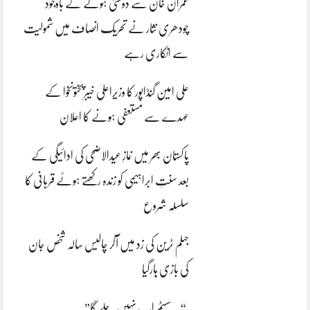
عمران خان سے دوستی ہونے کے باوجود
چودھری نثار نے تحریک انصاف میں شمولیت
سے انکاری رہے
علی امین گنڈاپور کا وزیراعلیٰ خیبرپختونخوا کے
عہدے سے مستعفی ہونے کا اعلان
پاکستان بھر میں نمازِ عیدالاضحی کی ادائیگی کے
بعد سنتِ ابراہیمی کو زندہ رکھتے ہوئے قربانی کا
سلسلہ شروع
جہلم ٹرین کی زد میں آکر چالیس سالہ شخص جان
کی بازی ہارگیا
“یہ سسٹم اب نہیں چلے گا”