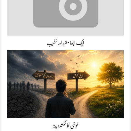
ایک اچھا مقرر اور خطیب
خوشی کا گمشدہ پتہ