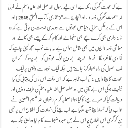
ہے کہ عورت گھر کی مالکہ ہے اسی لیے رسول اللہ صلی اللہ علیہ وسلم نے فرمایا
کہ ”عورت گھر کی ذمہ دار اور انچارج ہے”(بخاری، کتاب العتق 2545)اور
اس کے برعکس مغربی دنیا میں عورتوں سے دوہری خدمت لی جاتی ہے کہ وہ
خانہ داری بھی کرے بچے بھی سنبھالے اور کام کر کے پیسے بھی کمائے اور
معاشی ذمہ داریوں میں بھی شامل ہواس لیے یہ بات خوب سمجھ لینی چاہیے کہ
آزادی کا نعرہ لگانے والے چند بے دین لوگ عورتوں کو بے پردہ کرکے ان
تک حصول کی راہ ہموار کرنا چاہتے ہیں جبکہ ایک غزوہ سے واپسی پر ایک
عورت کا بیٹا واپس نہ آیا اب ظاہر ہے کہ اس وقت اس ماں کی بیتابی کی کیا
کیفیت ہوگی اس بے تابی میں وہ حضور صلی اللہ علیہ وسلم کی طرف دوڑیں اور
دریافت کیا کہ میرے بیٹے کا کیا ہوا؟ صحابہ کرام رضوان اللہ علیہم اجمعین نے
جواب دیا کہ تمہارا بیٹا شہید ہوگیا ہے اب بیٹے کی شہادت کی اطلاع اس پر بجلی
بن کر گری اس اطلاع پر اس نے جس صبر و ضبط سے کام لیا وہ اپنی جگہ ہے