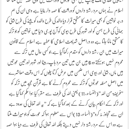
اسلام نے جہاں مرد رشتہ داروں کو وراثت کا حصہ دار بنایا ہے وہی ان کی ہم
درجہ خواتین کو بھی میراث کا مستحق قرار دیا والد کی طرح والدہ کو بیٹے کی طرح بیٹی کو
بھائی کی طرح بہن کو اور شوہر کی طرح بیوی کو آج پوری دنیا میں خواتین کو جو ترکہ
کا مستحق مانا جاتا ہے وہ دراصل شریعت اسلامی کا عطیہ ہے اسلام کے قانون
میراث میں جن رشتہ داروں کو مقدم رکھا گیا ہے جو کسی حال میں ترکہ سے
محروم نہیں ہوسکتے وہ 6 ہیں جن میں تین مرد باپ، بیٹا اور شوہر اور تین عورتیں
ہیں ماں، بیٹی اور بیوی اس ضمن میں عرض کرتا چلوں کہ اس وقت معاشرے
میں اصل مسئلہ عورتوں کو ترکہ سے محروم کرنے کا ہے قرآن مجید میں ترکہ کو
”فریضۃ من اللہ”(النساء، 11) یعنی اللہ کی طرف سے مقرر کیا ہوا حکم کہا گیا ہے
اور ترکہ کے احکام بیان کرنے کے بعد کہا گیا ہے کہ ”یہ اللہ تعالی کی حدود ہے
ان سے تجاوز نہ کرو”(انساء، 13)اس سے معلوم ہوا کہ عورت کو جو میراث ملتا
ہے وہ اس کے مرد رشتہ دار نہیں دیتے بلکہ اللہ تعالی کی طرف سے دیا ہوا حصہ