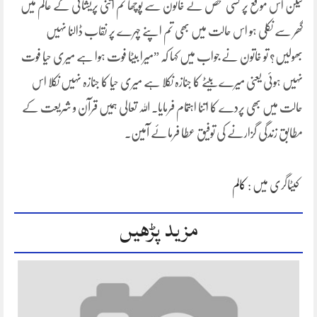
لیکن اس موقع پر کسی شخص نے خاتون سے پوچھا تم اتنی پریشانی کے عالم میں
گھر سے نکلی ہو اس حالت میں بھی تم اپنے چہرے پر نقاب ڈالنا نہیں
بھولیں؟ تو خاتون نے جواب میں کہا کہ ”میرا بیٹا فوت ہوا ہے میری حیا فوت
نہیں ہوئی یعنی میرے بیٹے کا جنازہ نکلا ہے میری حیا کا جنازہ نہیں نکلا اس
حالت میں بھی پردے کا اتنا اہتمام فرمایا۔ اللہ تعالی ہمیں قرآن و شریعت کے
مطابق زندگی گزارنے کی توفیق عطا فرمائے آمین۔
کیٹاگری میں :
کالم
مزید پڑھیں