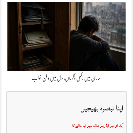
الماری میں رکھی ڈگریاں، دل میں دفن خواب
اپنا تبصرہ بھیجیں
آپکا ای میل ایڈریس شائع نہیں کیا جائے گا