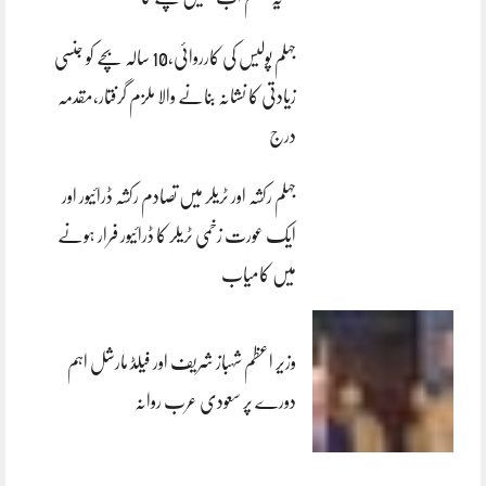
جہلم پولیس کی کارروائی،10 سالہ بچے کو جنسی
زیادتی کا نشانہ بنانے والا ملزم گرفتار،مقدمہ
درج
جہلم رکشہ اور ٹریلر میں تصادم رکشہ ڈرائیور اور
ایک عورت زخمی ٹریلر کا ڈرائیور فرار ہونے
میں کامیاب
وزیر اعظم شہباز شریف اور فیلڈ مارشل اہم
دورے پر سعودی عرب روانہ