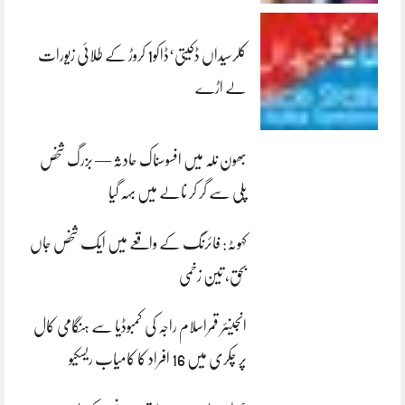
کلرسیداں ڈکیتی‘ڈاکو1 کروڑ کے طلائی زیورات
لے اڑے
بھون نلہ میں افسوسناک حادثہ — بزرگ شخص
پلی سے گر کر نالے میں بہہ گیا
کہوٹہ: فائرنگ کے واقعے میں ایک شخص جاں
بحق، تین زخمی
انجینئر قمراسلام راجہ کی کمبوڈیا سے ہنگامی کال
پر چکری میں 16 افراد کا کامیاب ریسکیو