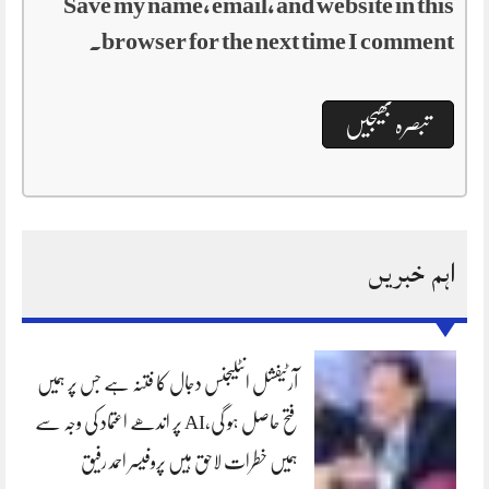
Save my name, email, and website in this
browser for the next time I comment.
اہم خبریں
آرٹیفشل انٹلیجنس دجال کا فتنہ ہے جس پر ہمیں
فتح حاصل ہو گی،AI پر اندھے اعتماد کی وجہ سے
ہمیں خطرات لاحق ہیں پروفیسر احمد رفیق