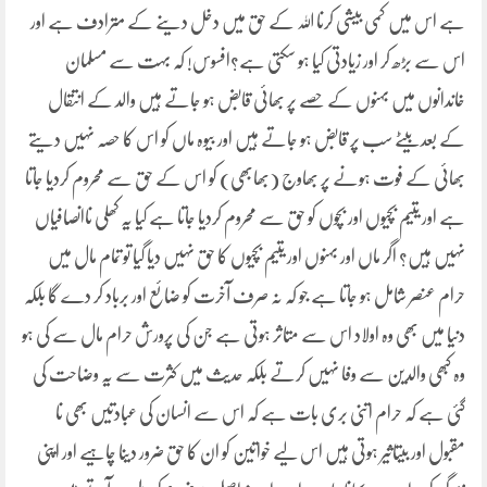
ہے اس میں کمی بیشی کرنا اللہ کے حق میں دخل دینے کے مترادف ہے اور
اس سے بڑھ کر اور زیادتی کیا ہو سکتی ہے؟افسوس! کہ بہت سے مسلمان
خاندانوں میں بہنوں کے حصے پر بھائی قابض ہو جاتے ہیں والد کے انتقال
کے بعد بیٹے سب پر قابض ہو جاتے ہیں اور بیوہ ماں کو اس کا حصہ نہیں دیتے
بھائی کے فوت ہونے پر بھاوج (بھابھی) کو اس کے حق سے محروم کردیا جاتا
ہے اور یتیم بچیوں اور بچوں کو حق سے محروم کردیا جاتا ہے کیا یہ کھلی ناانصافیاں
نہیں ہیں؟ اگر ماں اور بہنوں اور یتیم بچیوں کا حق نہیں دیا گیا تو تمام مال میں
حرام عنصر شامل ہو جاتا ہے جو کہ نہ صرف آخرت کو ضائع اور برباد کر دے گا بلکہ
دنیا میں بھی وہ اولاد اس سے متاثر ہوتی ہے جن کی پرورش حرام مال سے کی ہو
وہ کبھی والدین سے وفا نہیں کرتے بلکہ حدیث میں کثرت سے یہ وضاحت کی
گئی ہے کہ حرام اتنی بری بات ہے کہ اس سے انسان کی عبادتیں بھی نا
مقبول اور بیتاثیر ہوتی ہیں اس لیے خواتین کو ان کا حق ضرور دینا چاہیے اور اپنی