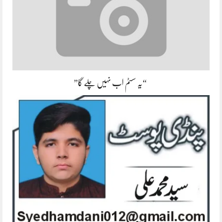
“یہ سسٹم اب نہیں چلے گا”