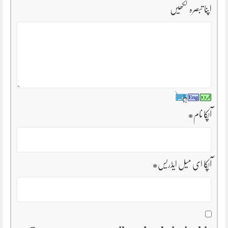
اپنا تبصرہ لکھیں
آپکا نام
*
آپکا ای میل ایڈریس
*