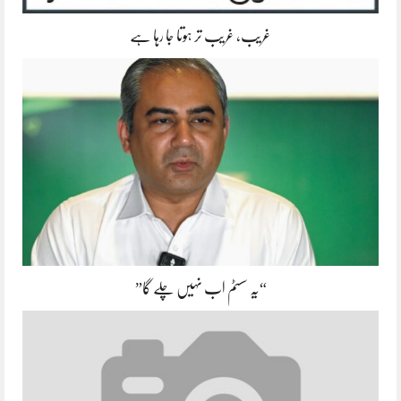
غریب، غریب تر ہوتا جا رہا ہے
“یہ سسٹم اب نہیں چلے گا”