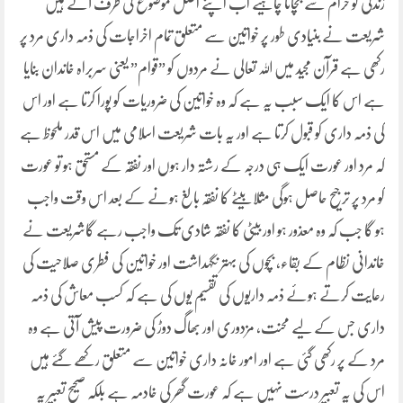
زندگی کو حرام سے بچانا چاہیے اب اپنے اصل موضوع کی طرف آتے ہیں
شریعت نے بنیادی طور پر خواتین سے متعلق تمام اخراجات کی ذمہ داری مرد پر
رکھی ہے قرآن مجید میں اللہ تعالی نے مردوں کو ”قوام” یعنی سربراہ خاندان بنایا
ہے اس کا ایک سبب یہ ہے کہ وہ خواتین کی ضروریات کو پورا کرتا ہے اور اس
کی ذمہ داری کو قبول کرتا ہے اور یہ بات شریعت اسلامی میں اس قدر ملحوظ ہے
کہ مرد اور عورت ایک ہی درجہ کے رشتہ دار ہوں اور نفقہ کے مستحق ہو تو عورت
کو مرد پر ترجیح حاصل ہوگی مثلا بیٹے کا نفقہ بالغ ہونے کے بعد اس وقت واجب
ہو گا جب کہ وہ معذور ہو اور بیٹی کا نفقہ شادی تک واجب رہے گاشریعت نے
خاندانی نظام کے بقاء، بچوں کی بہتر نگہداشت اور خواتین کی فطری صلاحیت کی
رعایت کرتے ہوئے ذمہ داریوں کی تقسیم یوں کی ہے کہ کسب معاش کی ذمہ
داری جس کے لیے محنت، مزدوری اور بھاگ دوڑ کی ضرورت پیش آتی ہے وہ
مرد کے پر رکھی گئی ہے اور امور خانہ داری خواتین سے متعلق رکھے گئے ہیں
اس کی یہ تعبیر درست نہیں ہے کہ عورت گھر کی خادمہ ہے بلکہ صحیح تعبیر یہ