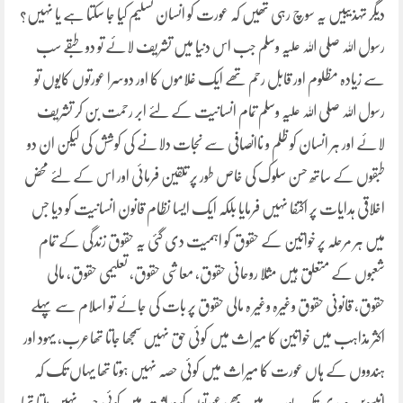
دیگر تہذیبیں یہ سوچ رہی تھیں کہ عورت کو انسان تسلیم کیا جا سکتا ہے یا نہیں؟
رسول اللہ صلی اللہ علیہ وسلم جب اس دنیا میں تشریف لائے تو دو طبقے سب
سے زیادہ مظلوم اور قابل رحم تھے ایک غلاموں کا اور دوسرا عورتوں کایوں تو
رسول اللہ صلی اللہ علیہ وسلم تمام انسانیت کے لئے ابر رحمت بن کر تشریف
لائے اور ہر انسان کو ظلم و ناانصافی سے نجات دلانے کی کوشش کی لیکن ان دو
طبقوں کے ساتھ حسن سلوک کی خاص طور پر تلقین فرمائی اور اس کے لئے محض
اخلاقی ہدایات پر اکتفا نہیں فرمایا بلکہ ایک ایسا نظام قانون انسانیت کو دیا جس
میں ہر مرحلہ پر خواتین کے حقوق کو اہمیت دی گئی یہ حقوق زندگی کے تمام
شعبوں کے متعلق ہیں مثلا روحانی حقوق، معاشی حقوق، تعلیمی حقوق، مالی
حقوق، قانونی حقوق وغیرہ وغیر ہ مالی حقوق پر بات کی جائے تو اسلام سے پہلے
اکثر مذاہب میں خواتین کا میراث میں کوئی حق نہیں سمجھا جاتا تھاعرب، یہود اور
ہندووں کے ہاں عورت کا میراث میں کوئی حصہ نہیں ہوتا تھا یہاں تک کہ
انیسویں صدی تک یورپ میں بھی عورتوں کو وراثت میں کوئی حصہ نہیں ملتا تھا