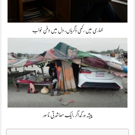
الماری میں رکھی ڈگریاں، دل میں دفن خواب
پیشہ ور گداگر ،ایک معاشرتی ناسور