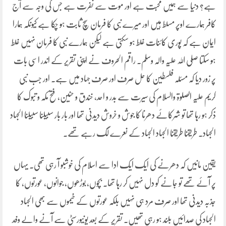
ہے؟ دنیا سے ہمیں محبت ہے اور موت سے نفرت ہے جس کی وجہ سے آج
کافر ہمارے اوپر مسلط ہیں اور میرے نبی کا فرمان سچ ثابت ہو چکا ہے کیونکہ ہمارا
ایمان ہے کہ پوری کائنات غلط ہو سکتی ہے لیکن ہمارے نبی کا فرمان نہیں غلط
ہو سکتا صلی اللہ علیہ والہ وسلم۔ راقم الحروف نے اپنی تقریر کے اندر اسی بات
پر زور دیا کہ مسئلہ فلسطین کا حل صرف اور صرف جہاد میں ہے۔ اور جب نبی
کریم علیہ الصلوۃ والسلام کی سیرت سے بدر و احد، خندق و حنین، فتح مکہ و تبوک کا
ذکر ہو رہا تھا تو شرکائے دھرنا کا جوش و خروش دیدنی تھا اور بار بار سبیلنا سبیلنا الجہاد
الجہاد۔ طریقنا طریقنا الجہاد الجہاد کے نعرے لگ رہے تھے۔
یقین مانیں کہ دھرنے کی ایک ایک ادا سے اسلام کی خوشبو آ رہی تھی۔ یہاں
پر آئے تھے تو جانے کو دل نہیں کر رہا تھا۔ بچوں، بوڑھوں، جوانوں، عورتوں، کا
جذبہ دیدنی تھا اور صرف مرد ہی نہیں بلکہ عورتوں کے خیموں سے بھی الجہاد
الجہاد کی صدائیں بلند ہو رہی تھیں۔ تقریر کے بعد یونیورسٹی سے آنے والے وفد