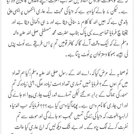
کہ کتنے خوبصورت اور واضح الفاظ میں اللہ رب العزت اپنے وعدوں کا یقین دلا رہا
ہے۔ لیکن نہ جانے کیا وجہ ہے کہ دنیا کی محبت نے ہماری انکھوں پر ایسی پٹی
باندھی ہے کہ ہمیں اللہ کا کلام نہ سنائی دیتا ہے اور نہ ہی دکھائی دیتا ہے اور
یقینا سچ فرمایا تھا میرے نبی پاک جناب حضرت محمد مصطفی صلی اللہ علیہ والہ
وسلم نے کہ ایک وقت آئے گا کہ کافر قومیں تم پر اس طریقے سے ٹوٹ پڑیں
گی جیسے بھوکا دسترخوان پر ٹوٹ پڑتا ہے۔
تو صحابہ نے عرض کیا کہ، اے اللہ کے رسول صلی اللہ علیہ وسلم! کیا ہم تعداد
میں کم ہوں گے؟ فرمایا نہیں تمہاری تعداد بہت زیادہ ہوگی، اتنی زیادہ کہ تم
سمندر کی جھاگ کے برابر ہو گئے لیکن تمہارے اندر ایک بیماری پیدا ہو جائے گی
اور اس بیماری کا نام وہن ہے۔ پوچھا گیا وہن کیا ہے؟؟؟ فرمایا کہ حب الدنیا و
کراہیۃ الموت، کہ دنیا کی زندگی تمہیں محبوب ہو جائے گی اور موت سے تم
نفرت کرنے لگ پڑو گے۔ اور بے شک دیکھ لیں کہ اج ہماری کیا حالت