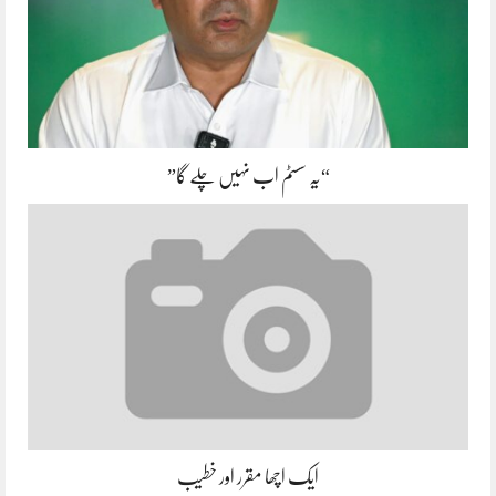
“یہ سسٹم اب نہیں چلے گا”
ایک اچھا مقرر اور خطیب