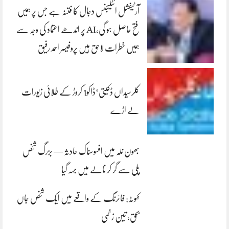
آرٹیفشل انٹلیجنس دجال کا فتنہ ہے جس پر ہمیں
فتح حاصل ہو گی،AI پر اندھے اعتماد کی وجہ سے
ہمیں خطرات لاحق ہیں پروفیسر احمد رفیق
کلرسیداں ڈکیتی‘ڈاکو1 کروڑ کے طلائی زیورات
لے اڑے
بھون نلہ میں افسوسناک حادثہ — بزرگ شخص
پلی سے گر کر نالے میں بہہ گیا
کہوٹہ: فائرنگ کے واقعے میں ایک شخص جاں
بحق، تین زخمی