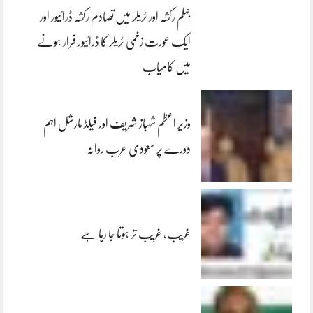
جہلم رکشہ اور ٹریلر میں تصادم رکشہ ڈرائیور اور
ایک عورت زخمی ٹریلر کا ڈرائیور فرار ہونے
میں کامیاب
وزیر اعظم شہباز شریف اور فیلڈ مارشل اہم
دورے پر سعودی عرب روانہ
غریب، غریب تر ہوتا جا رہا ہے