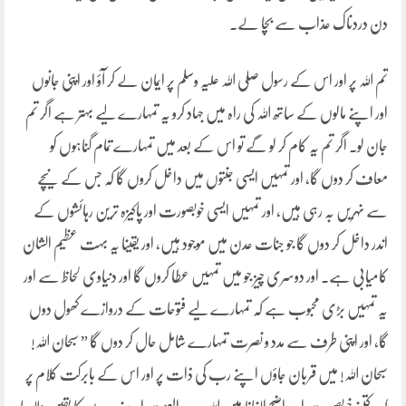
دن دردناک عذاب سے بچا لے۔
تم اللہ پر اور اس کے رسول صلی اللہ علیہ وسلم پر ایمان لے کر آؤ اور اپنی جانوں
اور اپنے مالوں کے ساتھ اللہ کی راہ میں جہاد کرو یہ تمہارے لیے بہتر ہے اگر تم
جان لو۔ اگر تم یہ کام کر لو گے تو اس کے بعد میں تمہارے تمام گناہوں کو
معاف کر دوں گا، اور تمہیں ایسی جنتوں میں داخل کروں گا کہ جس کے نیچے
سے نہریں بہ رہی ہیں، اور تمہیں ایسی خوبصورت اور پاکیزہ ترین رہائشوں کے
اندر داخل کر دوں گا جو جنات عدن میں موجود ہیں، اور یقینا یہ بہت عظیم الشان
کامیابی ہے۔ اور دوسری چیز جو میں تمہیں عطا کروں گا اور دنیاوی لحاظ سے اور
یہ تمہیں بڑی محبوب ہے کہ تمہارے لیے فتوحات کے دروازے کھول دوں
گا، اور اپنی طرف سے مدد و نصرت تمہارے شامل حال کر دوں گا ” سبحان اللہ!
سبحان اللہ! میں قربان جاؤں اپنے رب کی ذات پر اور اس کے بابرکت کلام پر