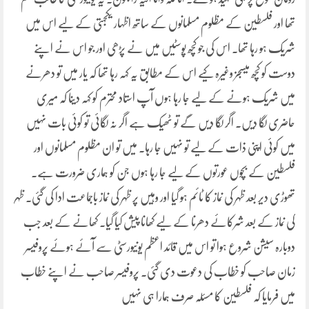
تھا اور فلسطین کے مظلوم مسلمانوں کے ساتھ اظہار یکجہتی کے لیے اس میں
شریک ہو رہا تھا۔ اس کی جو کچھ پوسٹیں میں نے پڑھی اور جو اس نے اپنے
دوست کو کچھ میسجز وغیرہ کیے اس کے مطابق یہ کہہ رہا تھا کہ یار میں تو دھرنے
میں شریک ہونے کے لیے جا رہا ہوں آپ استاد محترم کو کہہ دینا کہ میری
حاضری لگا دیں۔ اگر لگا دیں گے تو ٹھیک ہے اگر نہ لگائی تو کوئی بات نہیں
میں کوئی اپنی ذات کے لیے تو نہیں جا رہا۔ میں تو ان مظلوم مسلمانوں اور
فلسطین کے بچوں عورتوں کے لیے جا رہا ہوں جن کو ہماری ضرورت ہے۔
تھوڑی دیر بعد ظہر کی نماز کا ٹائم ہو گیا اور وہیں پر ظہر کی نماز باجماعت ادا کی گئی۔ ظہر
کی نماز کے بعد شرکائے دھرنا کے لیے کھانا پیش کیا گیا۔ کھانے کے بعد جب
دوبارہ سیشن شروع ہوا تو اس میں قائد اعظم یونیورسٹی سے آئے ہوئے پروفیسر
زمان صاحب کو خطاب کی دعوت دی گئی۔ پروفیسر صاحب نے اپنے خطاب
میں فرمایا کہ فلسطین کا مسئلہ صرف ہمارا ہی نہیں