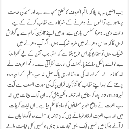
جب انہیں یہ پتہ چلا کہ راقم الحروف کا تعلق مسجد سے ہے اور مسجد کی خدمت
پر مامور ہے تو انہوں نے دھرنے کے شرکاء سے خطاب کرنے کے لیے
دعوت دی۔ دھرنا مسلسل جاری ہے اور میں اپنے قارئین کرام سے یہ گزارش
کروں گا کہ وہ اس دھرنے میں ضرور شریک ہوں۔ اگر آپ دھرنے میں
شریک ہوں تو سیناریو کچھ اس طرح بنتا ہے کہ مقرر جب تقریر کے لیے کھڑا ہوتا
ہے تو اسے بالکل سامنے پارلیمنٹ کی عمارت نظر آتی ہے۔ راقم الحروف نے
اللہ کا نام لے کے اور اللہ کی حمد و ثنا اور نبی پاک صلی اللہ علیہ وسلم کے اوپر درود
پڑھنے کے بعد اپنے خطاب کا آغاز کیا۔ قران پاک کی سورت الصف سے آیت
نمبر 10، 11، 12، پڑھ کر سنائیں اور ترجمہ و تفسیر پیش کیا۔ ان آیات بینات میں اللہ
رب العزت نے واضح طور پر مسلمانوں کو جہاد کا حکم دیا ہے۔ ان ایات کریمات
میں اللہ رب العزت ارشاد فرماتے ہیں کہ (ترجمہ): ” اے وہ لوگو جو ایمان لے
کر آئے ہو کیا میں تمہیں ایک ایسی تجارت نہ بتاؤں جو تمہیں کل قیامت والے