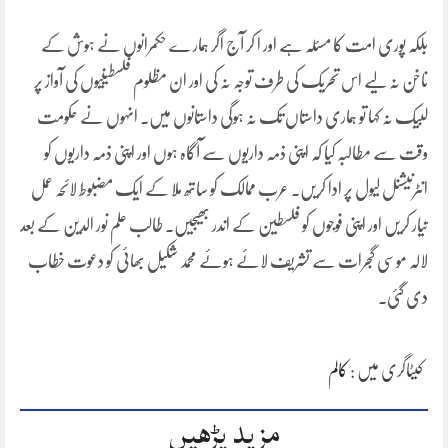
بلکہ پوری امت کا مسئلہ ہے اور ا کر آج اگر ہمار ے حکمرانوں نے ہوش کے
ناخن نہ لیے اس تحریک کی طرف توجہ نہ کی اور ان مظلوم فلسطینیوں کی آواز پر
لبیک نہ کہا تو ہماری داستاں تک نہ ہوگی داستانوں میں۔ انہوں نے حکومت
وقت سے مطالبہ کیا کہ اپنی ذمہ داریوں سے آگاہ ہوں اور اپنی ذمہ داریوں کو
انٹرنیشنل لیول پر ادا کریں۔ عرب ممالک کو ساتھ ملا کے ایک مضبوط لائحہ عمل
تیار کریں اور اپنی فوجوں کو فلسطین کے اندر بھیجیں۔ طالب علم نور الدین کے بعد
لالہ موسی گجرات سے تشریف لائے ہوئے محمد شکیل بھائی کو دعوت خطاب
دی گئی۔
کیٹاگری میں :
کالم
مزید پڑھیں