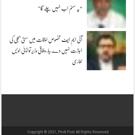
“یہ سسٹم اب نہیں چلے گا”
آئی ایم ایف مخصوص اوقات میں سستی بجلی کی
اجازت نہیں دے رہا، وفاقی وزیر توانائی اویس
لغاری
Copyright © 2021, Pindi Post All Rights Reserved.