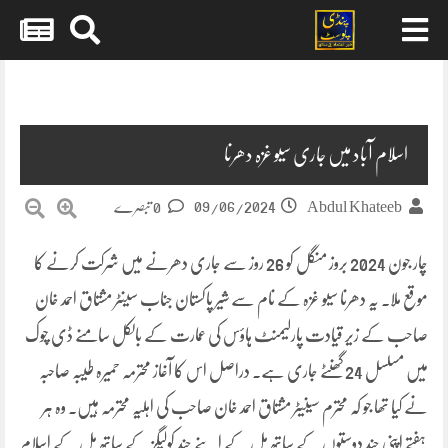
Skip
to
content
اسلام آباد میں جاری سیو غزہ دھرنا
09/06/2024
Abdul Khateeb
0 تبصرے
چار جون 2024 بروز منگل کو 26 روز سے جاری دھرنے میں شرکت کرنے کا
موقع ملا۔ یہ دھرنا سیو غزہ کے نام سے شیر پاکستان جناب سینٹر مشتاق احمد خان
صاحب کے زیر قیادت پارلیمنٹ ہاؤس کی عمارت کے بالکل سامنے ڈی چوک
میں مسلسل 24 گھنٹے جاری ہے۔ دراصل اس کا آغاز محترمہ حمیرہ طیبہ صاحبہ
نے کیا تھا جو کہ محترم سینیٹر مشتاق احمد خان صاحب کی اہلیہ محترمہ ہیں۔ وہ ہر
ہفتے اپنی چند دوستوں کے ساتھ مل کے اپنے چند کولیگز کے ساتھ مل کے اسلام