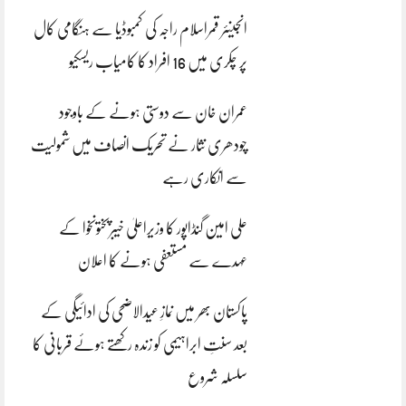
انجینئر قمراسلام راجہ کی کمبوڈیا سے ہنگامی کال
پر چکری میں 16 افراد کا کامیاب ریسکیو
عمران خان سے دوستی ہونے کے باوجود
چودھری نثار نے تحریک انصاف میں شمولیت
سے انکاری رہے
علی امین گنڈاپور کا وزیراعلیٰ خیبرپختونخوا کے
عہدے سے مستعفی ہونے کا اعلان
پاکستان بھر میں نمازِ عیدالاضحی کی ادائیگی کے
بعد سنتِ ابراہیمی کو زندہ رکھتے ہوئے قربانی کا
سلسلہ شروع