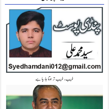
غریب، غریب تر ہوتا جا رہا ہے