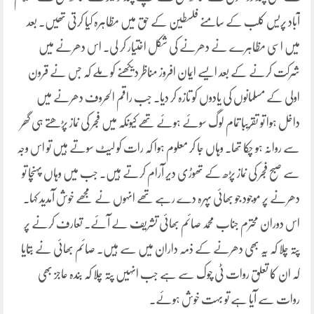
آباد پریس کلب کے سامنے فلسطین کے حق میں مظاہرہ کیا کرتی تھیں۔ بعد
میں اسی مظاہرے نے دھرنے کی شکل اختیار کر لی۔ اس دھرنے میں
شرکت کرنے کے بعد ایسے ایمان افروز مناظر دیکھنے کو ملے کہ جس نے قرون
اولی کے مسلمانوں کی یادوں کو تازہ کر دیا۔ جب راقم الحروف دھرنے میں
داخل ہوا تو تقریبا تمام لوگ سوئے ہوئے تھے کیونکہ میں فجر کی نماز پڑھتے ہی گھر
سے روانہ ہو چکا تھا۔ وہاں جا کر معلوم ہوا کہ رات کو لیٹ سوتے ہیں تو اس وجہ
سے صبح فجر کی نماز پڑھ کے تھوڑی دیر آرام کرتے ہیں۔ جب میں وہاں پہنچا تو
دھرنے پر موجود جو بھائی پہرہ دے رہے تھے انہوں نے مجھے خوش آمدید کہا۔
اس دوران محترم جناب محمد صائم بھائی تشریف لے آئے۔ تعارف کرنے پر
پتہ چلا کہ یہ بھی دھرنے کے ذمہ داران میں سے ہیں۔ صائم بھائی نے بتایا
کہ ان کا تعلق روات ٹی چوک سے ہے جب انہیں پتہ چلا کہ بندہ عاجز بھی
روات سے آیا ہے تو بہت خوش ہوئے۔