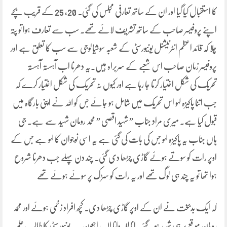
کا استقبال کیا گیا اور ان کے ساتھ تعارفی مجلس کی گئی۔ 20، 25 کے قریب بچے
اپنے پروفیسر صاحب کے ساتھ تشریف لائے تھے۔ سب سے تعارف ہوا تو پتہ
چلا کہ قائد اعظم انٹرنیشنل یونیورسٹی کے شعبہ سوشیالوجی سے سب کا تعلق ہے اور
پروفیسر زمان صاحب اس شعبے کے سربراہ ہیں۔یہ دھرنا اب آہستہ آہستہ
تحریک کی شکل اختیار کرتا جا رہا ہے اور کیوں نہ تحریک کی شکل اختیار کرے کہ
جب اتنا پاکیزہ لہو اس تحریک میں شامل ہو جائے جس کو اللہ نے اپنی بارگاہ میں
قبول کیا ہے۔ میری مراد جناب ” شہید اقصی ” محمد رومان شہید سے ہے۔ جی
ہاں جناب یہ پاکیزہ لہو جس کی بات کی گئی ہے یہ اسی نوجوان کا لہو ہے جس کے
اوپر رات کو سوتے ہوئے گاڑی چڑھا دی گئی۔ چند دن پہلے جب دھرنا شروع
ہوا تھا تو یہ چند ہی لوگ تھے اور یہ رات کو سڑک پر سوئے ہوئے تھے
کہ ایک بدبخت نے ان کے اوپر گاڑی چڑھا دی۔ کچھ افراد زخمی ہوئے اور محمد
رومان موقع پر ہی شہید ہو گئے۔ انا للہ وانا الیہ راجعون۔ یہ یونیورسٹی کا طالب علم