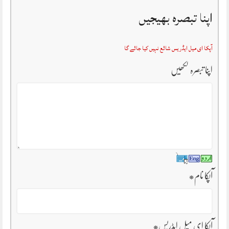
اپنا تبصرہ بھیجیں
آپکا ای میل ایڈریس شائع نہیں کیا جائے گا
اپنا تبصرہ لکھیں
آپکا نام
*
آپکا ای میل ایڈریس
*