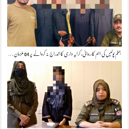
جہلم پولیس کی اہم کارروائی، کرایہ داری کا اندراج نہ کروانے پر 04 ملزمان …