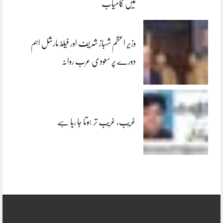
میں کامیاب
وزیر اعظم شہباز شریف اور فیلڈ مارشل اہم
دورے پر سعودی عرب روانہ
غریب، غریب تر ہوتا جا رہا ہے