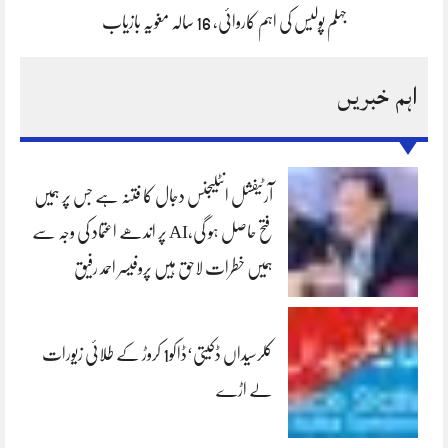
جہلم پولیس کی اہم کاروائی، 16 سالہ مغویہ بازیاب
اہم خبریں
آرٹیفشل انٹلیجنس دجال کا فتنہ ہے جس پر ہمیں
فتح حاصل ہو گی،AI پر اندھے اعتماد کی وجہ سے
ہمیں خطرات لاحق ہیں پروفیسر احمد رفیق
کلرسیداں ڈکیتی‘ڈاکو1 کروڑ کے طلائی زیورات
لے اڑے