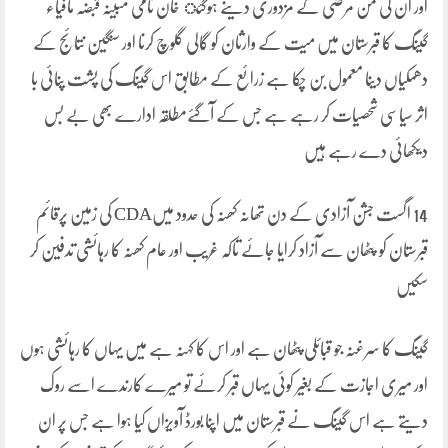
اور ان کی من مرضی کے مزدوری دینے ہوگئ خان نامی مبینہ قبضہ مافیاء
گینگ کا قبرستان میں میت کے وارثان کو گالی گلوچ کرنا اور سنگین نتائج کے
دھمکیاں دینا معمول بن چکا ہے زرائع کے مطابق اس گینگ کی پشت پنائی با
اثر سیاسی شحصیات کر رہے ہے جس کے آگئےمطلقہ ادارے بھی بے بس
دیکھائی دے رہے ہیں
14 اگست جشن آزادی کے دن تھانہ کھنہ کی حدود میںCDA کی زمین پرقائم
قبرستان کو پٹھان سے آزاد کرایا جائے تاکہ غریب اور عام کھنہ کا رہائشی تدفین کر
سکیں
گینگ کا سرغنہ جو قبائلی پٹھان ہے اور اس کا کہنہ ہے میں یہاں کا رہائشی ہوں
اور میری اجازت کے بغیر کوئی یہاں قبر کرئے تو میرے کارندے اسے روک
دیتے ہے اس گینگ نے قبرستان میں اپنا بورڈ آویزاں کیا ہوا ہے جس پر ان