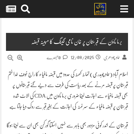
Skip
to
content
برما ٹاؤن کے قبرستان پر خان نامی گینگ کا مبینہ قبضہ
12/08/2025
حماد چودھری
0 تبصرے
اسلام آباد (حماد چوہدری)تھانہ کھنّہ کی حدود میں قبضہ مافیاء کا راج خوف خدا ختم
قبرستان پر قبضہ مرنے کے بعد ریاست کی طرف سے دیے گئے قبرستانوں پر
بھی قبضہ مافیاء سے اجازت لینا ضروری برما ٹاون میں CDA کی الاٹ شدہ
قبرستان پر قبضہ مافیاء کے سرغنہ کی اجازت کے بغیر قبر سے روک دیا جاتا ہے
قبرستان کے اندر کوئی مزدور بھی باہر سے نہیں اسکتا گورکن بھی ان سے لینا ہوگا