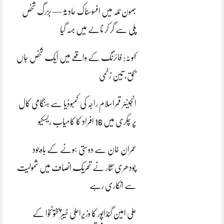
بھون نلہ میں افسوسناک حادثہ — بزرگ شخص
پلی سے گر کر نالے میں بہہ گیا
کہوٹہ: فائرنگ کے واقعے میں ایک شخص جاں
بحق، تین زخمی
انجینئر قمراسلام راجہ کی کمبوڈیا سے ہنگامی کال
پر چکری میں 16 افراد کا کامیاب ریسکیو
عمران خان سے دوستی ہونے کے باوجود
چودھری نثار نے تحریک انصاف میں شمولیت
سے انکاری رہے
علی امین گنڈاپور کا وزیراعلیٰ خیبرپختونخوا کے