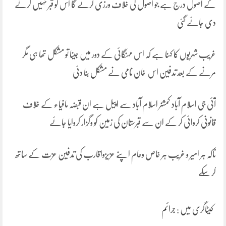
کے اصول درج ہے جو اصول کی خلاف ورزی کرئے گا اس کو قبر نہیں کرنے
دی جائے گئی
غریب شہریوں کا کہنا ہے کہ اس مہنگائی کے دور میں جینا تو مشکل تھا ہی مگر
مرنے کے بعد تدفین اس خان نامی نے مشکل بنا دئی
آئی جی اسلام آباد کمشنر اسلام آباد سے اپیل ہے ان قبضہ مافیاء کے خلاف
قانونی کروائی کر کے ان سے قبرستان کی زمین کو وگزار کروایا جائے
تاکہ ہر امیر و غریب ہر خاص وعام اپنے عزیزواقارب کی تدفین عزت کے ساتھ
کر سکے
کیٹاگری میں :
جرائم