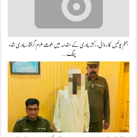
جہلم پولیس کارروائی، رکشہ چوری کے مقدمہ میں ملوث ملزم گرفتار، چوری شدہ
چنگ…