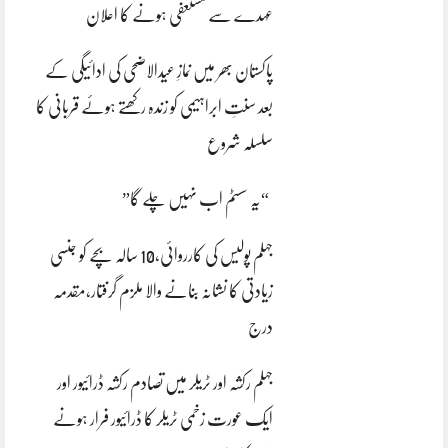
عہدے سے مستعفی ہونے کا اعلان
پاکستان بھر میں نمازِ عیدالاضحی کی ادائیگی کے
بعد سنتِ ابراہیمی کو زندہ رکھتے ہوئے قربانی کا
سلسلہ شروع
“یہ سسٹم اب نہیں چلے گا”
جہلم پولیس کی کارروائی،10 سالہ بچے کو جنسی
زیادتی کا نشانہ بنانے والا ملزم گرفتار،مقدمہ
درج
جہلم رکشہ اور ٹریلر میں تصادم رکشہ ڈرائیور اور
ایک عورت زخمی ٹریلر کا ڈرائیور فرار ہونے