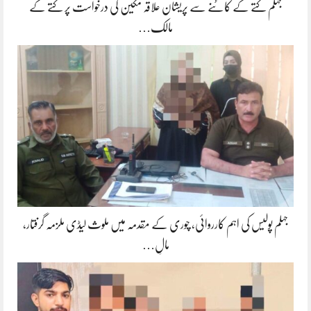
جہلم کتے کے کاٹنے سے پریشان علاقہ مکین کی درخواست پر کتے کے
مالک…
جہلم پولیس کی اہم کارروائی، چوری کے مقدمہ میں ملوث لیڈی ملزمہ گرفتار،
مالِ…