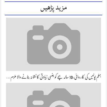
مزید پڑھیں
جہلم پولیس کی کارروائی،10 سالہ بچے کو جنسی زیادتی کا نشانہ بنانے والا ملزم…