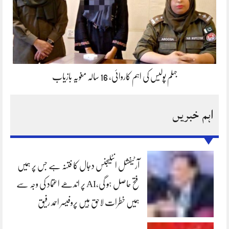
جہلم پولیس کی اہم کاروائی، 16 سالہ مغویہ بازیاب
اہم خبریں
آرٹیفشل انٹلیجنس دجال کا فتنہ ہے جس پر ہمیں
فتح حاصل ہو گی،AI پر اندھے اعتماد کی وجہ سے
ہمیں خطرات لاحق ہیں پروفیسر احمد رفیق