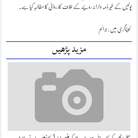
پولیس کے غیر ذمہ دارانہ رویے کے خلاف کارروائی کا مطالبہ کیا ہے۔
کیٹاگری میں :
جرائم
مزید پڑھیں