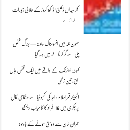
کلرسیداں ڈکیتی‘ڈاکو1 کروڑ کے طلائی زیورات
لے اڑے
بھون نلہ میں افسوسناک حادثہ — بزرگ شخص
پلی سے گر کر نالے میں بہہ گیا
کہوٹہ: فائرنگ کے واقعے میں ایک شخص جاں
بحق، تین زخمی
انجینئر قمراسلام راجہ کی کمبوڈیا سے ہنگامی کال
پر چکری میں 16 افراد کا کامیاب ریسکیو
عمران خان سے دوستی ہونے کے باوجود