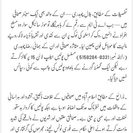
تفصیلات کے مطابق، بلال چوہدری — جن کے والد بھی ایک سینئر صحافی
ہیں — جب اے ٹی ایم سے رقم لے کر باہر نکلے تو موٹر سائیکل سوار دو مسلح
افراد نے انہیں روک کر اسلحہ کی نوک پر ان سے نقدی اور تقریباً ڈیڑھ لاکھ روپے
مالیت کا موبائل فون چھین لیا۔متاثرہ صحافی اور ان کے بھائی رضا چوہدری
(رابطہ نمبر: 0331-5158284) مسلسل پولیس ہیلپ لائن 15 پر کالز کرتے
رہے لیکن ایک گھنٹہ گزرنے کے باوجود پولیس کی جانب سے کوئی رسپانس
نہیں دیا گیا۔
۔ذرائع کے مطابق اسلام آباد میں صحافیوں کے خلاف ڈکیتی، تشدد اور ہراسانی
کے واقعات میں خطرناک حد تک اضافہ ہو رہا ہے جبکہ پولیس کا کردار بدستور
غفلت اور بے حسی پر مبنی ہے۔صحافتی حلقوں اور شہریوں نے واقعے کی شدید
مذمت کرتے ہوئے اعلیٰ حکام سے فوری نوٹس لینے، مجرموں کی گرفتاری اور