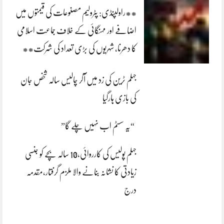
**راولپنڈی: پٹرولیم مصنوعات کی قیمتوں میں
اضافے اور مہنگائی کے خلاف جماعت اسلامی
کا دھرنا، شہریوں کی بڑی تعداد کی شرکت**
جہلم ٹرین کی زد میں آکر چالیس سالہ شخص جان
کی بازی ہارگیا
“یہ سسٹم اب نہیں چلے گا”
جہلم پولیس کی کارروائی،10 سالہ بچے کو جنسی
زیادتی کا نشانہ بنانے والا ملزم گرفتار،مقدمہ
درج