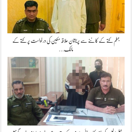
جہلم کتے کے کاٹنے سے پریشان علاقہ مکین کی درخواست پر کتے کے
مالک…