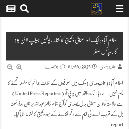
Skip
to
content
اسلام آباد: ایک اور صحافی ڈکیتی کا نشانہ، پولیس ہیلپ لائن 15
کا رسپانس صفر
01/08/2025
حماد چودھری
0 تبصرے
اسلام آباد (حماد چوہدری)ملک میں صحافیوں کے خلاف جرائم کا سلسلہ تھمنے کا
نام نہیں لے رہا۔ تازہ واقعہ میں یو پی آر (United Press Reporters)
سے وابستہ نوجوان صحافی بلال چوہدری کو آج شام ڈاکٹر عبدالقدیر خان روڈ، کھنہ
پل کے قریب اے ٹی ایم سے رقم نکالنے کے بعد ڈکیتی کا نشانہ بنایا گیا۔
report