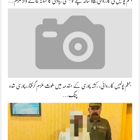
جہلم پولیس کی کارروائی،10 سالہ بچے کو جنسی زیادتی کا نشانہ بنانے والا ملزم…
جہلم پولیس کارروائی، رکشہ چوری کے مقدمہ میں ملوث ملزم گرفتار، چوری شدہ
چنگ…