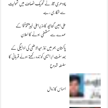
چودھری نثار نے تحریک انصاف میں شمولیت
سے انکاری رہے
علی امین گنڈاپور کا وزیراعلیٰ خیبرپختونخوا کے
عہدے سے مستعفی ہونے کا اعلان
پاکستان بھر میں نمازِ عیدالاضحی کی ادائیگی کے
بعد سنتِ ابراہیمی کو زندہ رکھتے ہوئے قربانی کا
سلسلہ شروع
احساس کا زوال