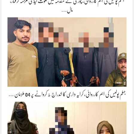
جہلم پولیس کی اہم کارروائی، چوری کے مقدمہ میں ملوث لیڈی ملزمہ گرفتار،
مالِ…
جہلم پولیس کی اہم کارروائی، کرایہ داری کا اندراج نہ کروانے پر 04 ملزمان …