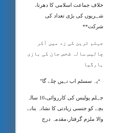
خلاف جماعت اسلامی کا دھرنا،
شہریوں کی بڑی تعداد کی
شرکت**
جہلم ٹرین کی زد میں آکر
چالیس سالہ شخص جان کی بازی
ہارگیا
“یہ سسٹم اب نہیں چلے گا”
جہلم پولیس کی کارروائی،10 سالہ
بچے کو جنسی زیادتی کا نشانہ بنانے
والا ملزم گرفتار،مقدمہ درج