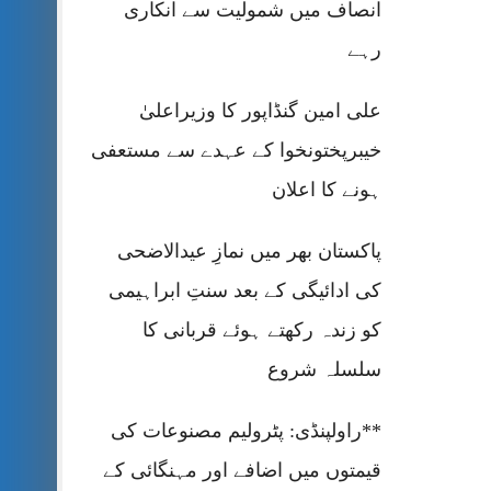
انصاف میں شمولیت سے انکاری
رہے
علی امین گنڈاپور کا وزیراعلیٰ
خیبرپختونخوا کے عہدے سے مستعفی
ہونے کا اعلان
پاکستان بھر میں نمازِ عیدالاضحی
کی ادائیگی کے بعد سنتِ ابراہیمی
کو زندہ رکھتے ہوئے قربانی کا
سلسلہ شروع
**راولپنڈی: پٹرولیم مصنوعات کی
قیمتوں میں اضافے اور مہنگائی کے