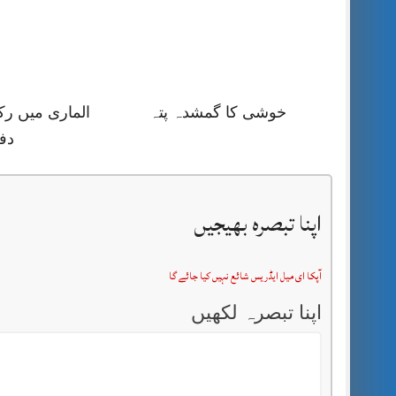
خوشی کا گمشدہ پتہ
الماری میں رک
دف
اپنا تبصرہ بھیجیں
آپکا ای میل ایڈریس شائع نہیں کیا جائے گا
اپنا تبصرہ لکھیں