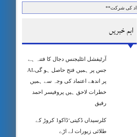
داد کی شرکت**
اہم خبریں
حرمت پر قربان
آرٹیفشل انٹلیجنس دجال کا فتنہ ہے
 کی پریس کانفرنس
جس پر ہمیں فتح حاصل ہو گی،AI
پر اندھے اعتماد کی وجہ سے ہمیں
خطرات لاحق ہیں پروفیسر احمد
رفیق
کلرسیداں ڈکیتی‘ڈاکو1 کروڑ کے
طلائی زیورات لے اڑے