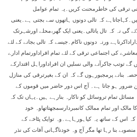
اپنی ترقی کی خاطرمحنت کریں۔یہ تمام عوامل
یں۔کہاجاتاہے کہ تالی دونوں ہاتھوں سے بجتی ہے۔یعنی
ائے گی نہ کہ تال یاتالی۔یعنی ایک گھر،محلے اورشہرتک
اراداکرناہے ورنہ دونوں ناکام۔جیسے کہ تالی بجانے کے لئے
شرے کی اجتماعی ترقی کے لئے تمام افراداورتمام ادارے
گے توتب جاکرآنے والی نسلیں ان افراداوراہل اقتدارکے
احصہ بنانے پرمجبورہوں گے کہ ان کے بغیرترقی کی منازل
ن ضرور ہو جاتا ہے۔ آج اس دور حاضر میں قوموں کے
 مسائل تمام تروسائل کو ناکارہ بنارہے ہیں۔یہاں تک کہ
 مالک اور تمام ممالک کانمبردارسمجھتاتھاوہ خود
 کہ اس کے ساتھ یہ کیاہورہاہے۔وہ توایک پٹاخے کے
نصوبے بنا رہا تھا مگر آج وہ خودناگہانی آفات کی نذر