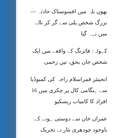
بھون نلہ میں افسوسناک حادثہ —
بزرگ شخص پلی سے گر کر نالے
میں بہہ گیا
کہوٹہ: فائرنگ کے واقعے میں ایک
شخص جاں بحق، تین زخمی
انجینئر قمراسلام راجہ کی کمبوڈیا
سے ہنگامی کال پر چکری میں 16
افراد کا کامیاب ریسکیو
عمران خان سے دوستی ہونے کے
باوجود چودھری نثار نے تحریک