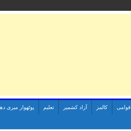
اقوامی
کالمز
آزاد کشمیر
تعلیم
پوٹھوار میری دھ