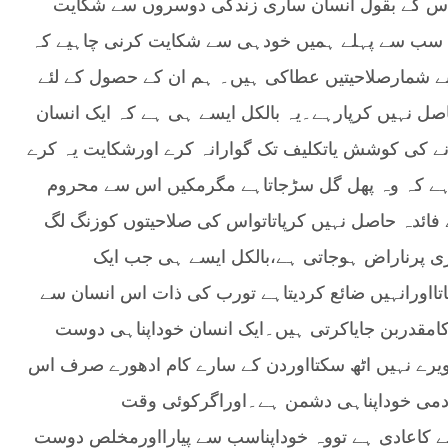
ں۔‘‘اس کے بقول انسان ساری زندگی دوسروں سے شکایت
کن سب سے پہلے ہمیں خودہی سے شکایت کرنی چاہیے کہ
ے بے شمارصلاحیتیں عطاکی ہیں۔ ہم ان کے حصول کے لئے
اصل نہیں کرپارہے۔یہ بالکل ایسے ہی ہے کہ ایک انسان
نے کی کوشش یاتکلیف تک گوارانہ کرے اورشکایت یہ کرے
یاہے کہ وہ پھل گل سڑجاتاہے مگرمکیں اس سے محروم
فائدہ حاصل نہیں کرپاتاتواس کی صلاحیتوں کوزنگ لگ
ی پرناراض ہوجاتی ہے،بالکل ایسے ہی جب ایک
ھاتااورانہیں ضائع کردیتاہے تورب کی ذات اس انسان سے
امقدربن جایاکرتی ہیں۔ایک انسان خوداپناہی دوست
رے نہیں اٹھ سکتااوردن کے سارے کام ادھورے صرف اس
ہ آدمی خوداپناہی دشمن ہے۔اوراگرکوئی وقت
رنے کاعادی ہے تووہ خوداپناسب سے پیارااورمخلص دوست