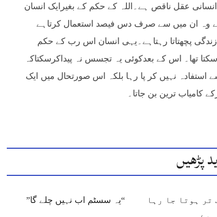
نسانی عقل ناقص ہے۔اللہ کے حکم کے بغیرایک انسان
ہے وہ ان میں سے صرف دس فیصد استعمال کرتاہے
 زندگی پچھتاتا رہتاہے۔یہی انسان اس رب کے حکم
کتا تھا۔ اس کے بعدکوئی یہ تجسس نہ پیداکرسکتاکہ
 استفادہ نہیں کر پا رہا بلکہ اس صورتحال میں ایک
ے کامیاب ترین بن جاتا۔
د پڑھیں
تر ہوتا جا رہا
“یہ سسٹم اب نہیں چلے گا”
ہے