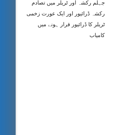
جہلم رکشہ اور ٹریلر میں تصادم
رکشہ ڈرائیور اور ایک عورت زخمی
ٹریلر کا ڈرائیور فرار ہونے میں
کامیاب