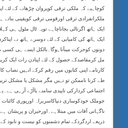
کوچاہیے کہ ملکی ترقی کوپروان چڑھانے کے لئے 
ملکرانفرادی ترقی اورقومی ترقی کویقینی بناتے ہ
ایک ہاتھ اگرتالی بجاناچاہے تویہ ٹال مٹول ہی کہل
ایک ہاتھ کی کامیابی کے لئے دوسرے ہاتھ نے اپناکرد
دونوں کوحرکت میںآناہوگا۔بالکل ایسے ہی کسی معا
مل کرمقاصدکے حصول کے لئے اپنادن رات ایک کریں 
کارنامے اپنی کتابوں میں رقم کرکے انہیں نصاب ک
طے کرنا ناممکن تو نہیں مگر مشکل یا مشکل تری
اجتماعی کردارکی ناپیدی سامنے یاآڑے آرہی ہے۔یہ
جوملک خودکوساری دنیاکاسربراہ اورپوری کائنات کا
ناگہانی آفات میں مبتلاہے۔اورحیران و پریشان ہے
ذریعے اردگردکے تمام دشمنوں کو نیست و نابود کے م