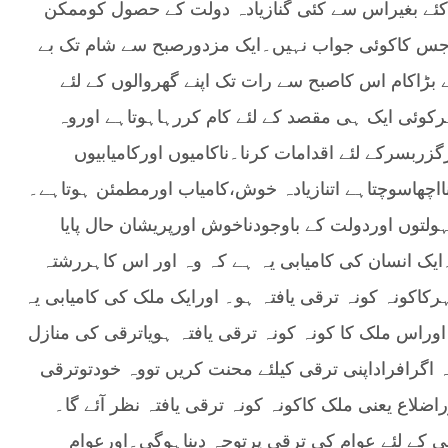
کئے بغیراس سے کئی گنازیادہ دولت کے حصول کوممکن
ہ جس کاکوئی جواب نہیں۔ایک مزدورصبح سے شام تک بے
اکام اس کاصبح سے رات تک اپنے گھروالوں کے لئے
وئی ایک ہی مقصد کے لئے کام کررہاہوتاہے اوروہ
گزربسرکے لئے اقدامات کرنا۔ناکامیوں اورکامیابیوں
ااچھاسوچتاہے اتنازیادہ خوش،کامیاب اورمطمئن ہوتاہے۔
لتوں اوردولت کے باوجودناخوش اورپریشان حال پایا
یک انسان کی کامیابی یہ ہے کہ وہ اور اس کاہررشتہ
اکونہ کونہ ترقی یافتہ ہو۔ اورایک ملک کی کامیابی یہ
وراس ملک کا کونہ کونہ ترقی یافتہ ہویاترقی کی منازل
اگرافراداپنی ترقی کیلئے محنت کریں تووہ خودتوترقی
ضلاع یعنی ملک کاکونہ کونہ ترقی یافتہ نظر آئے گا۔
کے لئے عوام کی ترقی پرتوجہ دیناہوگی۔اورعوام