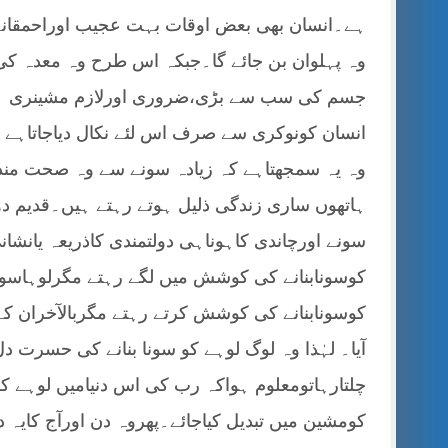
ہے۔انسان بھی بعض اوقات بہت عجیب اوراحمقانہ ح
وہ پہلوان بن جائے گا۔جبکہ اس طرح وہ معدہ کی 
جسم کی سب سے بڑی،ضروری اورلازم مشینری ہے ک
انسان کونوکری سے صرف اس لئے نکال دیاجاتاہے کہ
وہ یہ سمجھتاہے کہ زیادہ سونے سے وہ صحت مند
ہاتھوں ساری زندگی ذلیل ہوتے رہتے ہیں۔قدیم دور
سونے اورچاندی کاہوناہی دولتمندی کاذریعہ یانشا
کوسونابنانے کی کوشش میں لگے رہتے مگرلوہاسو
کوسونابنانے کی کوشش کرتے رہتے مگربالآخران کے
آیا۔ لہٰذا وہ لوگ لوہے کو سونا بنانے کی حسرت 
چلتارہاتومعلوم ہواکہ رب کی اس دنیامیں لوہے کو
کومشین میں تبدیل کیاجائے۔پھروہ دن اورآج کایہ 