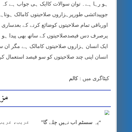
ہو رہا ہے۔ توان سوالات کاایک ہی جواب ہے کہ ا
جوپیدائشی طورپرہزاروں صلاحیتوں کامالک ہوتا
اورباقی تمام صلاحیتوں کوضائع کرنے کے بعدساری
پرصرف دس فیصدصلاحیتوں کے ساتھ بھی پیدا ہو س
ایک انسان ہزاروں صلاحیتوں کامالک ہے مگر ان سے
انسان اپنی چند صلاحیتوں کو سو فیصد استعمال کرک
کیٹاگری میں :
کالم
مزی
غریب، غریب 
“یہ سسٹم اب نہیں چلے گا”