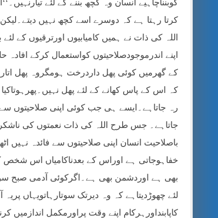
کوبنناچاہیے انسان وہ کچھ بننے کے لئے تیارنہی
کرتا رہتا ہے کہ دوسرے اسے کچھ نہیں دیتے۔لی
اللہ کی ذات نے ہمیں کامیابیوں اورترقیوں کے لئ
اپنے اندرموجودصلاحیتوں کواستعمال کرکے افادہ ح
کے گھرمیں کوئی پھل داردرخت ہومگروہ پھل اتار
کہ اس کے پاس کھانے کے لئے پھل نہیں۔پھرہوتاک
رہ جاتاہے۔ایسے ہی جب کوئی اپنی صلاحیتوں سے 
جاتاہے۔ جس طرح اللہ کی ذات نعمتوں کی ناشکر
باصلاحیت انسان اپنی صلاحیتوں سے فائدہ نہیں اٹ
خفاہوجاتی ہے اوراس کے بعدناکامیاں اس شخص ک
بھی ہے اوردشمن بھی ہے۔اگرکوئی آدمی صبح سوی
لئے چھوڑدیتاہے کہ وہ دیرتک سوتارہاتویہاں پری
کاپابنداورہرکام اپنے وقت پراورمکمل اندازمیں ک