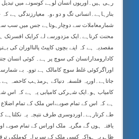
رہی ہیں۔اوریوں انسان لوہے کوسونے میں تبدیل 
بنارہاہے۔انسانی تگ و دو ،وہ معیارزندگی ہے ک
شمارمعاملات سے دوچارہوتاہے جس میں سب سے بڑ
محنت کرناہے۔ایک مزدورسے لے کرایک افسرتک ہرک
مقصدیہ ہے کہ اپنے بچوں کاپیٹ پالنااوران کی بہتر
کادارومدارانسان کی سوچ پر ہے۔ کوئی انسان جتن
اوراگرکوئی غلط سوچ کامالک ہے تووہ بے شمارسہو
جاتاہے۔اوریہ فلسفہ دنیاکے ہرمذہب کاحصہ ہے۔ا
کامیاب ہو۔ایک شہرکی کامیابی یہ ہے کہ اس شہرک
ہے کہ اس کے تمام صوبے،اس ملک کے تمام اضلاع ا
طے کرتارہے۔اوردوسری طرف نتیجہ یہ نکلتاہے کہ 
یافتہ ہوں گے مگریہ ملک اوراس کے تمام صوبے اورا
ظاہریہ ہواکہ کسی ملک کے سربراہ کوملکی ترقی 