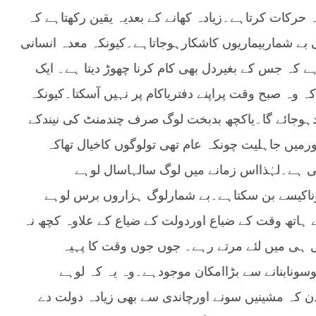
رکات کرتاہے۔زیادہ کھانے کے بعدیہ یقین رکھتاہے کہ
بے شماربیماریوں کاشکارہوجاتاہے۔کیونکہ معدہ انسانی
ہ جس کے بغیردل بھی کام کرنا چھوڑ دیتا ہے۔ ایک
 وہ صبح وقت پراپنے دفتریاکام پر نہیں آسکتا۔کیونکہ
ہوجائے گا۔یاکچھ بدبخت لوگ صرف چندمنٹ کی نیندکے
میں جاہلیت چونکہ عام تھی تولوگوں کاخیال تھاکہ
نی ہے۔لہٰذااس زمانے میں لوگ سالہاسال لوہے
ناکیسے بن سکتاہے۔بے شمارلوگ ہزاروں برس لوہے
 ہاتھ وقت کے ضیاع اوردولت کے ضیاع کے علاوہ کچھ نہ
دل ہی میں لئے مرتے رہے۔ جوں جوں وقت کا پہیہ
سونابنانے سے بڑاامکان موجودہے۔وہ یہ کہ لوہے
دن کہ مشینیں سونے اورچاندی سے بھی زیادہ دولت دے