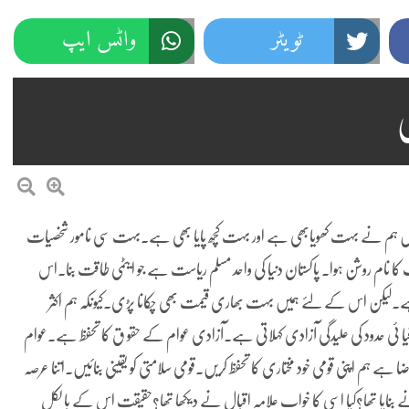
ٹویٹر
واٹس ایپ
 میں ہم نے بہت کھویابھی ہے اور بہت کچھ پایا بھی ہے۔بہت سی نامور شخصیات
ا نام روشن ہوا۔ پاکستان دنیا کی واحد مسلم
ریاست ہے جو ایٹمی طاقت بنا۔اس
۔لیکن اس کے لئے ہمیں بہت بھاری قیمت بھی چکانا پڑی۔کیونکہ ہم اکثر
یا ئی حدود کی علیدگی آزادی کہلاتی ہے۔آزادی عوام کے حقو ق کا تحفظ ہے۔عوام
ہے ہم اپنی قومی خود مختاری کا تحفظ کریں۔قومی سلامتی کو یقینی بنائیں۔اتنا عرصہ
 نے بنایا تھا؟کیا اسی کا خواب علامہ اقبال نے دیکھا تھا؟حقیقت اس کے با لکل