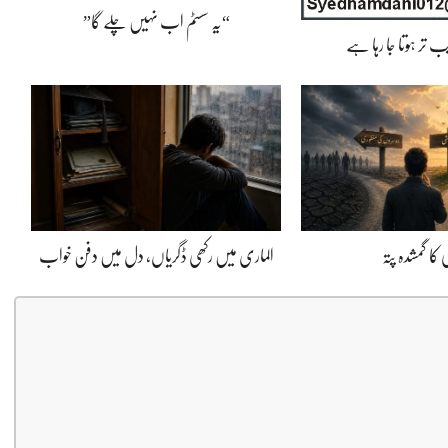
“یہ سسٹم اب نہیں چلے گا”
 تر ہوتا جا رہا ہے
کا گمشدہ پتہ
الماری میں رکھی ڈگریاں، دل میں دفن خواب