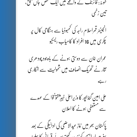
کہوٹہ: فائرنگ کے واقعے میں ایک شخص جاں بحق،
تین زخمی
انجینئر قمراسلام راجہ کی کمبوڈیا سے ہنگامی کال پر
چکری میں 16 افراد کا کامیاب ریسکیو
عمران خان سے دوستی ہونے کے باوجود چودھری
نثار نے تحریک انصاف میں شمولیت سے انکاری
رہے
علی امین گنڈاپور کا وزیراعلیٰ خیبرپختونخوا کے عہدے
سے مستعفی ہونے کا اعلان
پاکستان بھر میں نمازِ عیدالاضحی کی ادائیگی کے بعد
سنتِ ابراہیمی کو زندہ رکھتے ہوئے قربانی کا سلسلہ