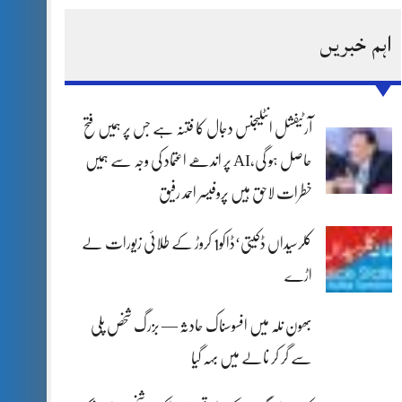
اہم خبریں
آرٹیفشل انٹلیجنس دجال کا فتنہ ہے جس پر ہمیں فتح
حاصل ہو گی،AI پر اندھے اعتماد کی وجہ سے ہمیں
خطرات لاحق ہیں پروفیسر احمد رفیق
کلرسیداں ڈکیتی‘ڈاکو1 کروڑ کے طلائی زیورات لے
اڑے
بھون نلہ میں افسوسناک حادثہ — بزرگ شخص پلی
سے گر کر نالے میں بہہ گیا