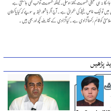
ا جاسکا نہ ہی حقیقی جمہوریت نافذ ہوسکی۔ کیونکہ جمہوریت تو تب کہی جاسکتی ہے
یں تو ایک خاص طبقے کی حکمرانی ہے ۔ آج اگر باشعور طبقہ یہ سوچے کہ کیا پاکستان
متی کو قائم رکھنا آزادی ہے ۔ کیا آزادی کے تقاضے کچھ اور بھی ہیں ۔
د پڑھیں