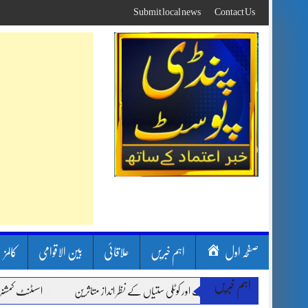
Skip
Submit local news
Contact Us
to
content
صفحہ اول
اہم خبریں
علاقائی
بین الاقوامی
کالمز
اہم خبریں
ون بارشیں، لینڈ سلائیڈنگ اور کوٹلی ستیاں کے نظر انداز متاثرین
اسسٹنٹ کمشنر کلرسید