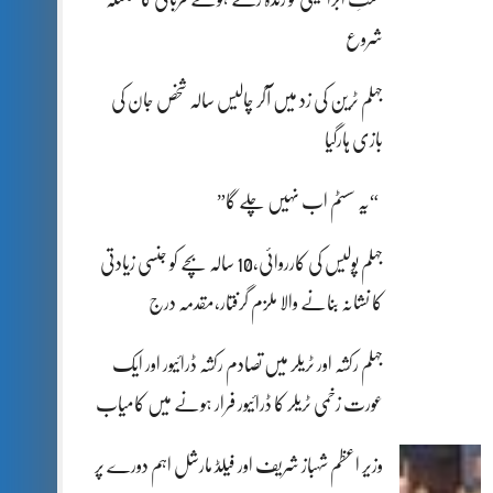
شروع
جہلم ٹرین کی زد میں آکر چالیس سالہ شخص جان کی
بازی ہارگیا
“یہ سسٹم اب نہیں چلے گا”
جہلم پولیس کی کارروائی،10 سالہ بچے کو جنسی زیادتی
کا نشانہ بنانے والا ملزم گرفتار،مقدمہ درج
جہلم رکشہ اور ٹریلر میں تصادم رکشہ ڈرائیور اور ایک
عورت زخمی ٹریلر کا ڈرائیور فرار ہونے میں کامیاب
وزیر اعظم شہباز شریف اور فیلڈ مارشل اہم دورے پر