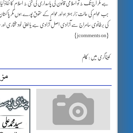
ہے مگر آج تک نہ تو اسلامی قانون کی پاسداری کی گئی نہ اسلام کا نفاذ کی
جب عوام کی حالت زار بہتر ہو اور عوام کے حقوق پورے ہوں مگر پاکستان م
کی برطانوی سامراج سے آزادی اصل آزادی ہے یا اپنی خود مختاری اور سلا
{jcomments on}
کیٹاگری میں :
کالم
مزی