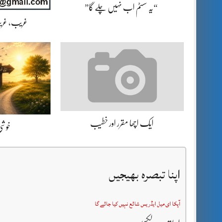
“یہ سسٹم اب نہیں چلے گا”
غریب، غریب
ایک اچھا مقرر اور خطیب
خوشی 
اپنا تبصرہ بھیجیں
آپکا ای میل ایڈریس شائع نہیں کیا جائے گا