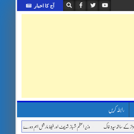
آج کا اخبار
رابطہ کریں
اتھ سپردِ خاک
وزیر اعظم شہباز شریف اور فیلڈ مارشل اہم دورے پر سعودی عرب روانہ