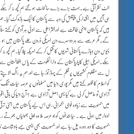
الٹ نظر آتی
ہے۔بہت بڑے بڑے سانحات ہو گئے ہم کچھ نہ کر سکے پاکس
ہی آپس میں اقتدار کی چپقلش کی وجہ سے پاکستان کا ایک بازو کٹ گیا۔ہم
ہیں کہ پاکستان ایٹمی طاقت ہے اوراکثر اعلی سے ادنی ہر آدمی کو کہتے س
گے۔مگر عرصے سے ہر دوسرے دن امریکی ڈرون حملے پاکستان میں ہو تے 
ڈیوس دن دہاڑے پاکستانی شہریوں کا قتل کر کے امریکہ چلا گیا۔ہم کچھ نہ ک
سکے۔امریکی ہیلی کاپٹرپاکستان کے دارالحکومت کے پاس افغانستان سے پاک
ل سے مظلوم کشمیریوں پر ظلم کے پہاڑ توڑ رہا ہے اور ہم یہ راگ الاپتے ن
کو اسلام کا قلعہ کہتے ہیں مگر پوری دنیا میں مسلمانوں پر عرصہ حیات تن
آزادی تو حاصل کر لی ہے کیا یہی اصل آزادی ہے ؟ آج دنیا کی باقی اقوا
میں جمہوریت سے زیادہ فوجی حکمرانی رہی اس لیے پاکستان میں اتنی ترقی
ادوار میں ہوئی ہے ۔ سیاستدانوں کو جو عرصہ ملا وہ اپنی جھولیاں بھرت
جمہوریت کا دور دورہ چل رہا ہے اور جمہوریت بھی ایسی جسے بادشاہت نما جم