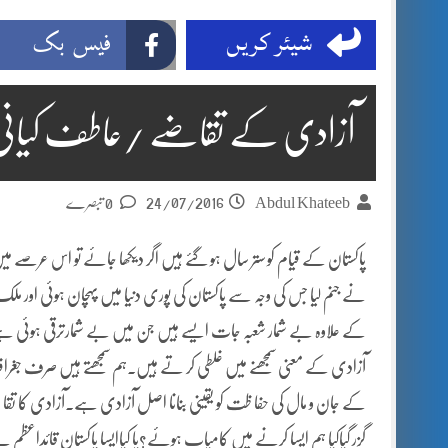
شیئر کریں
فیس بک
آزادی کے تقاضے /عاطف کیانی
24/07/2016
Abdul Khateeb
0 تبصرے
پاکستان کے قیام کو ستر سال ہو گئے ہیں اگر دیکھا جائے تو اس عرصے
نے جنم لیا جس کی وجہ سے پاکستان کی پوری دنیا میں پہچان ہوئی اور ملک ک
کے علاوہ بے شمار شعبہ جات ایسے ہیں جن میں بے شمارترقی ہوئی ہے
آزادی کے معنی سمجھنے میں غلطی کر تے ہیں۔ہم سمجھتے ہیں صرف جغراف
کے جان و مال کی حفا ظت کو یقینی بنانا اصل آزادی ہے۔آزادی کا تقا ضا 
گزر گیاکیا ہم ایسا کرنے میں کامیاب ہوئے؟یا کیاایسا پاکستان قائداعظم