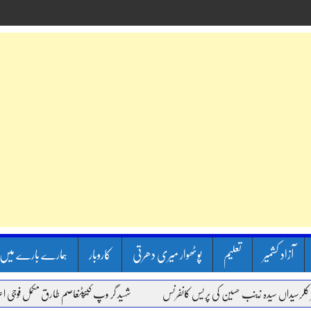
آزاد کشمیر
تعلیم
پوٹھوار میری دھرتی
کاروبار
ہمارے بارے میں
اں سیدہ زینب حسین کی پریس کانفرنس
شہید گر وپ کیپٹنعاصم طارق مکمل فوجی اعزاز کے س