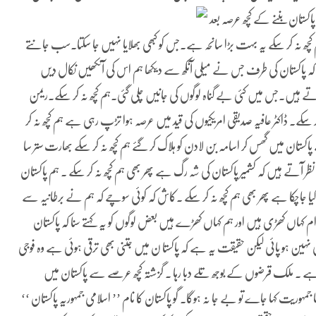
تان بننے کے کچھ عرصہ بعد
 کچھ نہ کر سکے یہ بہت بڑا سانحہ ہے۔جس کو کبھی بھلایا نہیں جا سکتا۔سب جانتے
نا کہ پاکستان کی طرف جس نے میلی آنکھ سے دیکھا ہم اس کی آنکھیں نکال دیں
ہیں۔جس میں کئی بے گناہ لوگوں کی جانیں چلی گئی۔ہم کچھ نہ کر سکے۔ریمن
ر سکے۔ ڈاکٹر عافیہ صدیقی امریکیوں کی قید میں عرصہ ہوا تڑپ رہی ہے ہم کچھ نہ کر
ستان میں گھس کر اسامہ بن لادن کو ہلاک کر گئے ہم کچھ نہ کر سکے بھارت ستر سا
ظر آتے ہیں کہ کشمیر پاکستان کی شہ رگ ہے پھر بھی ہم کچھ نہ کر سکے ۔ ہم پاکستان
گ کیا جاچکا ہے پھر بھی ہم کچھ نہ کر سکے ۔کاش کہ کوئی سوچے کہ ہم نے برطانیہ سے
م کہاں کھڑی ہیں اور ہم کہاں کھڑے ہیں بعض لوگوں کو یہ کہتے سنا کہ پاکستان
 نہین ہو پائی لیکن حقیقت یہ ہے کہ پاکستا ن میں جتنی بھی ترقی ہوئی ہے وہ فوجی
ے رہے ۔ ملک قرضوں کے بوجھ تلے دبا رہا ۔ گزشتہ کچھ عرصے سے پاکستان میں
ہوریت کہا جاے تو بے جا نہ ہوگا۔ گو پاکستان کا نام ’’ اسلامی جمہوریہ پاکستان ‘‘