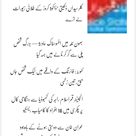
کلرسیداں ڈکیتی‘ڈاکو1 کروڑ کے طلائی زیورات
لے اڑے
بھون نلہ میں افسوسناک حادثہ — بزرگ شخص
پلی سے گر کر نالے میں بہہ گیا
کہوٹہ: فائرنگ کے واقعے میں ایک شخص جاں
بحق، تین زخمی
انجینئر قمراسلام راجہ کی کمبوڈیا سے ہنگامی کال
پر چکری میں 16 افراد کا کامیاب ریسکیو
عمران خان سے دوستی ہونے کے باوجود