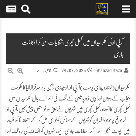
Skip
to
content
آرپی او کی کلرسیداں میں کھلی کچہری،شکایات سن کر احکامات
جاری
24/07/2025
Shahzad Raza
0 تبصرے
کلرسیداں(نمائندہ پنڈی پوسٹ)آرپی اوراولپنڈی ریجن بابرسرفرازالپاکاحکومت
پنجاب کےویژن اوراوپن ڈورپالیسی کےتحت ٹی ایم اے ہال کلرسیداں میں
کھلی کچہری کاانعقاد،کھلی کچہری میں شہریوں نےاپنی درخواستیں پیش کیں،آرپی او
نےموقع پرموجودافسران کوشہریوں کےمسائل کوفوری حل کرکےمتعلقہ ٹائم فریم
میں رپورٹ بھجوانے کے احکامات جاری کیے، شہریوں کو انصاف کی بروقت اور