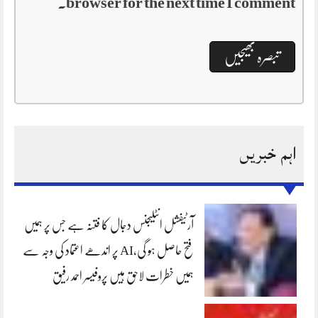
browser for the next time I comment.
اہم خبریں
آرٹیفشل انٹلیجنس دجال کا فتنہ ہے جس پر ہمیں
فتح حاصل ہو گی،AI پر اندھے اعتماد کی وجہ سے
ہمیں خطرات لاحق ہیں پروفیسر احمد رفیق