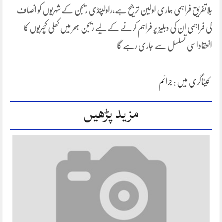
بلاتفریق فراہمی ہماری اولین ترجیح ہے،راولپنڈی ریجن کے شہریوں کو انصاف
کی فراہمی ان کی دہلیز پر فراہم کرنے کے لیے ریجن بھر میں کھلی کچہریوں کا
انعقاداسی تسلسل سے جاری رہے گا
کیٹاگری میں :
جرائم
مزید پڑھیں