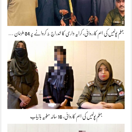
جہلم پولیس کی اہم کارروائی، کرایہ داری کا اندراج نہ کروانے پر 04 ملزمان …
جہلم پولیس کی اہم کاروائی، 16 سالہ مغویہ بازیاب