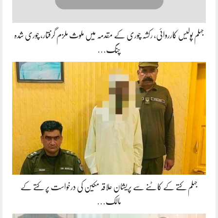
جہلم پولیس کارروائی، رکشہ چوری کے مقدمہ میں ملوث ملزم گرفتار، چوری شدہ
چنگ…
جہلم کتے کے کاٹنے سے پریشان علاقہ مکین کی درخواست پر کتے کے
مالک…