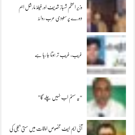
وزیر اعظم شہباز شریف اور فیلڈ مارشل اہم
دورے پر سعودی عرب روانہ
غریب، غریب تر ہوتا جا رہا ہے
“یہ سسٹم اب نہیں چلے گا”
آئی ایم ایف مخصوص اوقات میں سستی بجلی کی