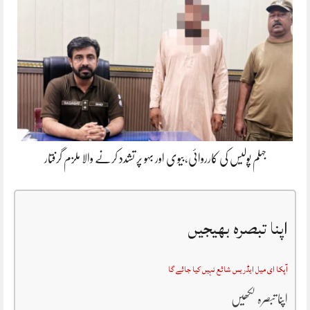
جہلم پولیس کی کارروائی،بیوی اور بہو پر تشدد کرنے والا ملزم گرفتار
اپنا تبصرہ بھیجیں
آپکا ای میل ایڈریس شائع نہیں کیا جائے گا
اپنا تبصرہ لکھیں