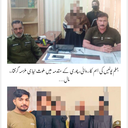
جہلم پولیس کی اہم کارروائی، چوری کے مقدمہ میں ملوث لیڈی ملزمہ گرفتار،
مالِ…