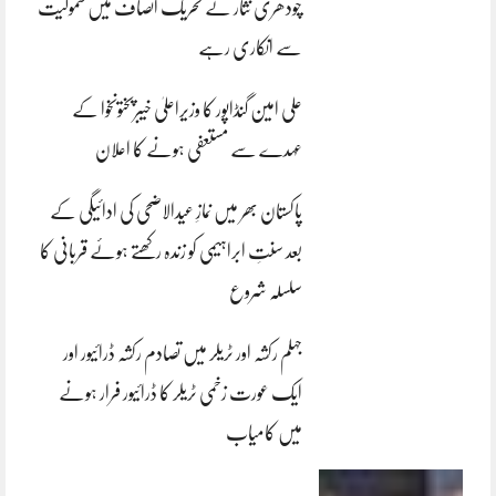
چودھری نثار نے تحریک انصاف میں شمولیت
سے انکاری رہے
علی امین گنڈاپور کا وزیراعلیٰ خیبرپختونخوا کے
عہدے سے مستعفی ہونے کا اعلان
پاکستان بھر میں نمازِ عیدالاضحی کی ادائیگی کے
بعد سنتِ ابراہیمی کو زندہ رکھتے ہوئے قربانی کا
سلسلہ شروع
جہلم رکشہ اور ٹریلر میں تصادم رکشہ ڈرائیور اور
ایک عورت زخمی ٹریلر کا ڈرائیور فرار ہونے
میں کامیاب