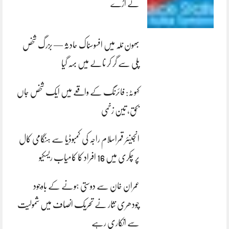
لے اڑے
بھون نلہ میں افسوسناک حادثہ — بزرگ شخص
پلی سے گر کر نالے میں بہہ گیا
کہوٹہ: فائرنگ کے واقعے میں ایک شخص جاں
بحق، تین زخمی
انجینئر قمراسلام راجہ کی کمبوڈیا سے ہنگامی کال
پر چکری میں 16 افراد کا کامیاب ریسکیو
عمران خان سے دوستی ہونے کے باوجود
چودھری نثار نے تحریک انصاف میں شمولیت
سے انکاری رہے