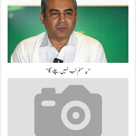
“یہ سسٹم اب نہیں چلے گا”