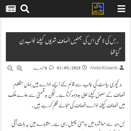
Skip
to
content
؎ جس کی لاٹھی اس کی بھنیس انصاف شہریوں کیلئے خواب بن
گیاتھا
03/09/2024
Abdul Khateeb
0 تبصرے
نہ کچہری ریاست کی جانب سے قائم کئے ایسے ادارے ہیں جہاں مظلوم
انصاف کے حصول کیلئے اپنی جدوجہد کرتا ہے۔ لیکن بدقسمتی سے ہمارے ملک
میں انصاف کیلئے ادارے انصاف کی بجائے ظلم کررہے ہیں۔
جس وجہ سے معاشرہ میں بدامنی پھیل رہی ہے۔مشاہدے میں یہ بات آئی