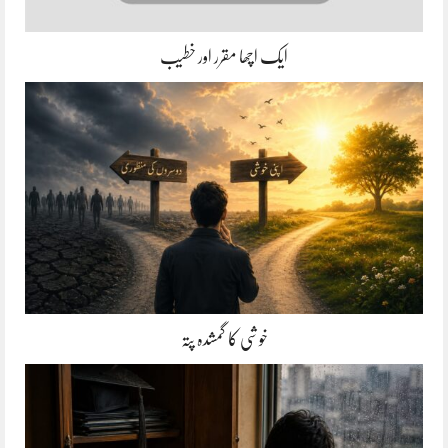
ایک اچھا مقرر اور خطیب
خوشی کا گمشدہ پتہ