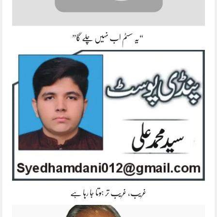
“یہ سسٹم اب نہیں چلے گا”
غریب، غریب تر ہوتا جا رہا ہے