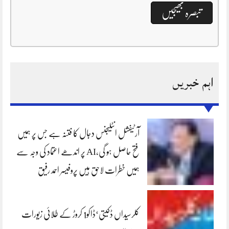
اہم خبریں
آرٹیفشل انٹلیجنس دجال کا فتنہ ہے جس پر ہمیں
فتح حاصل ہو گی،AI پر اندھے اعتماد کی وجہ سے
ہمیں خطرات لاحق ہیں پروفیسر احمد رفیق
کلرسیداں ڈکیتی‘ڈاکو1 کروڑ کے طلائی زیورات