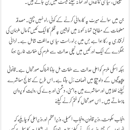
کمیٹیوں، سیاسی نمائندوں اور تھانہ کیلئے ٹیسٹ کیس بن جاتے ہیں۔
جن میں سوائے میرٹ پہ کاروائی کرنے کے کوئی راہ نہیں بچتی۔ مصدقہ
معلومات کے مطابق تھانہ کہوٹہ میں خواتین پہ ظلم کا ایک کیس تاحال ملزمان کی
گرفتاری پہ رکا ہوا ہے جس میں براہ راست سیاسی مداخلت شامل ہے۔ لڑائی
جھگڑے کے ایک اور کیس میں نچلی عدالت سے ملزم کی ضمانت خارج ہونا
جبکہ اسکی ملزم کو اعلی عدالت سے ضمانت مل جانا المناک صورتحال ہے۔قانونی
پیچیدگیوں کے داو پیچ میں انصاف رُل جاتا ہے۔اس طرح کے نتائج معاشرے
کیلئے غلط ہیں اور معاشرے میں بدامنی، دشمنی اور بدلے کی روایت کو پروان
چڑھاتے ہیں۔ اس صورتحال کو ختم کرنے کیلئے
پنجاب حکومت، وزیر قانون، پنجاب اسمبلی، وزیراعظم اور وزیراعلی کو چاہئیے کہ
انصاف کے تقاضے پورا کرنے کیلئے سخت مانیٹرنگ اور شکایات کا سیل جو کسی