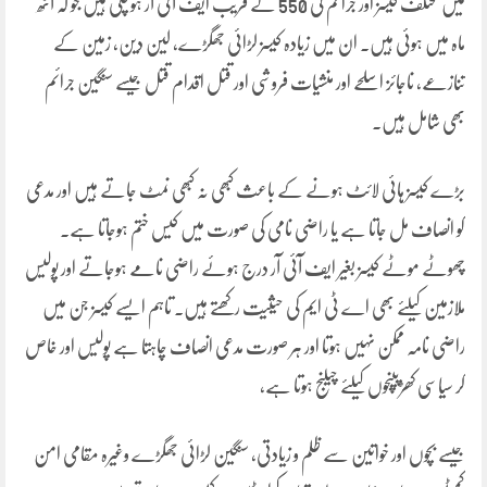
میں مختلف کیسز اور جرائم کی 550 کے قریب ایف آئی آر ہوچکی ہیں جو کہ آٹھ
ماہ میں ہوئی ہیں۔ ان میں زیادہ کیسز لڑائی جھگڑے، لین دین، زمین کے
تنازعے، ناجائز اسلحے اور منشیات فروشی اور قتل اقدام قتل جیسے سنگین جرائم
بھی شامل ہیں۔
بڑے کیسز ہائی لائٹ ہونے کے باعث کبھی نہ کبھی نمٹ جاتے ہیں اور مدعی
کو انصاف مل جاتا ہے یا راضی نامی کی صورت میں کیس ختم ہوجاتا ہے۔
چھوٹے موٹے کیسز بغیر ایف آئی آر درج ہوئے راضی نامے ہوجاتے اور پولیس
ملازمین کیلئے بھی اے ٹی ایم کی حیثیت رکھتے ہیں۔ تاہم ایسے کیسز جن میں
راضی نامہ ممکن نہیں ہوتا اور ہر صورت مدعی انصاف چاہتا ہے پولیس اور خاص
کر سیاسی کھڑپینچوں کیلئے چیلنج ہوتا ہے،
جیسے بچوں اور خواتین سے ظلم و زیادتی، سنگین لڑائی جھگڑے وغیرہ مقامی امن