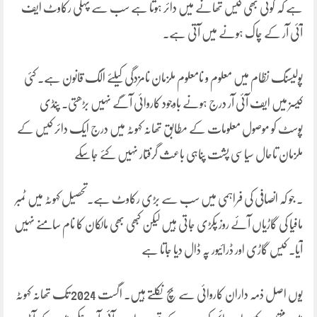
ہے کہ کوئی بھی کیس تھانے میں دائر ہوتا ہے سب سے پہلی رکاوٹ ایف
آئی آر کے چاک ہونے میں آتی ہے۔
پولیسنگ نظام میں معلوم و نامعلوم ملزمان نامزدگی کیلئے الگ قانون ہے۔ کئی
کیسز میں ایف آئی آر درج ہونے باوجود کاروائی آگے نہیں بڑھتی۔ پنڈی
پوسٹ کو موصول معلومات کے مطابق تھانہ کہوٹہ میں درج ایک دائر کیس کے
ملزمان تاحال سیاسی پشت پناہی باعث گرفتار نہیں کئے جاسکے
۔ جو کہ انصافی کی فراہمی میں سب سے بڑی رکاوٹ ہے۔تحصیل کہوٹہ میں ٹمبر
مافیا کی گاڑیاں آئے روز پکڑی جاتی ہیں لیکن کبھی بھی مالکان کا نام سامنے نہیں
آیا۔ کیس گاڑی اور ڈرائیور پہ ڈال دیا جاتا ہے
یوں اصل ذمہ داران کاروائی سے بچ نکلتے ہیں۔ اگست 2024 تک تھانہ کہوٹہ