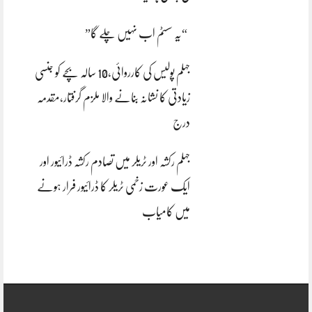
“یہ سسٹم اب نہیں چلے گا”
جہلم پولیس کی کارروائی،10 سالہ بچے کو جنسی
زیادتی کا نشانہ بنانے والا ملزم گرفتار،مقدمہ
درج
جہلم رکشہ اور ٹریلر میں تصادم رکشہ ڈرائیور اور
ایک عورت زخمی ٹریلر کا ڈرائیور فرار ہونے
میں کامیاب