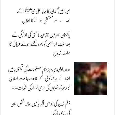
علی امین گنڈاپور کا وزیراعلیٰ خیبرپختونخوا کے
عہدے سے مستعفی ہونے کا اعلان
پاکستان بھر میں نمازِ عیدالاضحی کی ادائیگی کے
بعد سنتِ ابراہیمی کو زندہ رکھتے ہوئے قربانی کا
سلسلہ شروع
**راولپنڈی: پٹرولیم مصنوعات کی قیمتوں میں
اضافے اور مہنگائی کے خلاف جماعت اسلامی
کا دھرنا، شہریوں کی بڑی تعداد کی شرکت**
جہلم ٹرین کی زد میں آکر چالیس سالہ شخص جان
کی بازی ہارگیا