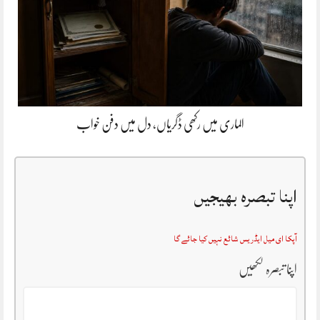
الماری میں رکھی ڈگریاں، دل میں دفن خواب
اپنا تبصرہ بھیجیں
آپکا ای میل ایڈریس شائع نہیں کیا جائے گا
اپنا تبصرہ لکھیں