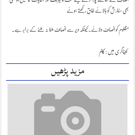
بھی سفارش کو بالائے طاق رکھتے ہوئے
مظلوم کو انصاف دلائے۔ کیونکہ دیر سے انصاف ملنا نہ ملنے کے برابر ہے۔
کیٹاگری میں :
کالم
مزید پڑھیں