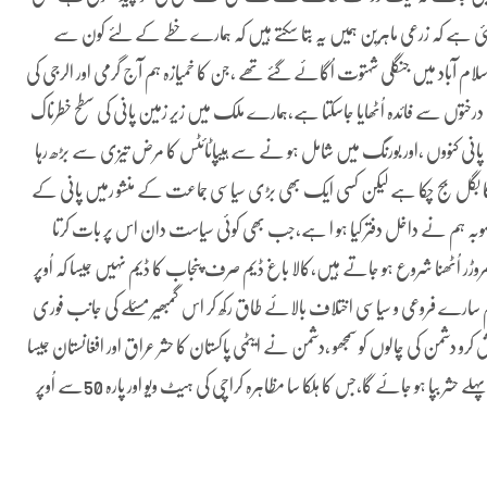
 کر گئی ہے کہ زرعی ماہرین ہمیں یہ بتا سکتے ہیں کہ ہمارے خطے کے لئے کون سے
سلام آباد میں جنگلی شہتوت اُگائے گئے تھے ،جن کا خمیازہ ہم آج گرمی اور الرجی کی
وں سے فائدہ اُٹھایا جاسکتا ہے،ہمارے ملک میں زیر زمین پانی کی سطح خطرناک
نی کنووں ،اور بورنگ میں شامل ہو نے سے ہیپاٹائٹس کا مرض تیزی سے بڑھ رہا
 بگل بج چکا ہے لیکن کسی ایک بھی بڑی سیاسی جماعت کے منشو رمیں پانی کے
منصوبہ ہم نے داخل دفتر کیا ہو ا ہے،جب بھی کوئی سیاست دان اس پر بات کرتا
 مروڑر اُٹھنا شروع ہو جاتے ہیں،کالا باغ ڈیم صرف پنجاب کا ڈیم نہیں جیسا کہ اُوپر
ہم سارے فروعی و سیاسی اختلاف بالائے طاق رکھ کر اس گمبھیر مسئلے کی جانب فوری
ہوش کرو دشمن کی چالوں کو سمجھو ،دشمن نے ایٹمی پاکستان کا حشر عراق اور افغانستان جیسا
بنانے کے لئے واٹر بم استعمال کیا ہے ،اس کو توڑ کرلو ورنہ قیامت سے پہلے حشر بپا ہو جائے گا،جس کا ہلکا سا مظاہرہ کراچی کی ہیٹ ویو اور پارہ 50سے اُوپر