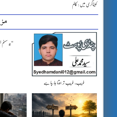
کیٹاگری میں :
کالم
مزی
“یہ سسٹم 
غریب، غریب تر ہوتا جا رہا ہے