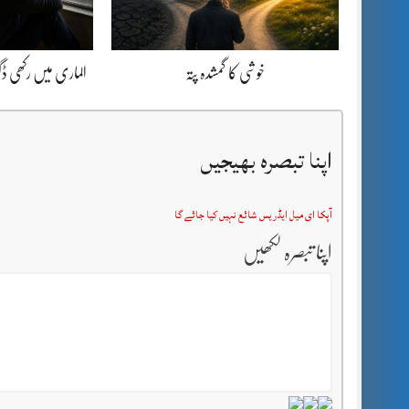
خوشی کا گمشدہ پتہ
الماری میں رکھی 
اپنا تبصرہ بھیجیں
آپکا ای میل ایڈریس شائع نہیں کیا جائے گا
اپنا تبصرہ لکھیں