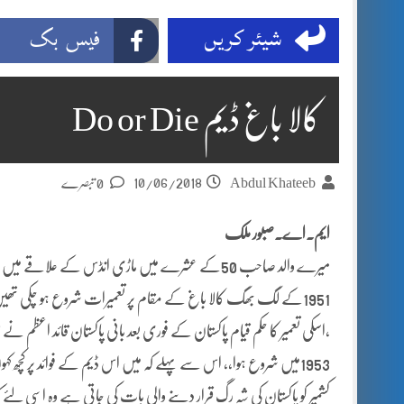
شیئر کریں
فیس بک
کالا باغ ڈیم Do or Die
10/06/2018
Abdul Khateeb
0 تبصرے
ایم۔اے۔صبور ملک
میرے والد صاحب 50کے عشرے میں ماڑی انڈس کے علاق
1951کے لگ بھگ کالا باغ کے مقام پر تعمیرات شروع ہو چکی تھیں
،اسکی تعمیر کا حکم قیام پاکستان کے فوری بعد بانی پاکستان قائد اعظم نے متع
1953میں شروع ہوا،، اس سے پہلے کہ میں اس ڈیم کے فوائد پر کچھ کہوں
کشمیر کو پاکستان کی شہ رگ قرار دینے والی بات کی جاتی ہے وہ اسی ل