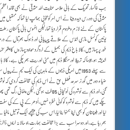
جب خاکسار تحریک کے بانی علامہ عنایت اللہ مشرقی نے بھی قائد اعظم کی 
مشرقی کی دوررس دیدہ بینا نے اس امر کوبخوبی بھانپ لیا تھا کہ مسقبل میں پا
پاکستان کے لئے لاز م وملزوم قرار دیا تھا،لیکن افسوس بانی پاکستان رحلت ف
یونین کونسل ماڑی انڈس کے علاقے پیر پیائی اور ڈہوک بھرتال کے درمی
طور پر پہاڑ ہیں،کالا باغ ڈیم کی جھیل کے اردگرد موجود پہاڑ وں کا پت
سے پہلے 1953میں امریکی ڈیموں کے ماہرین کی ایک ٹیم نے پ
گئی،اور ڈیم سے نوشہرہ کی اُونچائی 85فٹ ہو گئ
چکے ہیں کہ ڈیم سے نوشہرہ کو کوئی خطرہ نہیں،اُدھر کے پی کے کی سنت پ
لیا اور بلوچستان کو بھی اپنا ہمنوا بنا لیا،اس سب کی پیچھے ایک تو تیل ماف
بھر رہا ہے،اور دوسرا سب سے بڑا مخالفت بھارت جو سالانہ اربوں ڈالرزکال