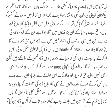
تائید میں اس بات پر زور دیا کہ کشمیر ہمارے لئے رگ جاں ہے کیونکہ قائداعظم اور
کستان کو پانی کی شدید کمی کا شکار ہو نا پڑے گا۔لہذا سی تناظر میں ہر دو نے کشمیر کو
رما گئے اور مشرقی کو پاگل قرار دے کر میانوالی جیل میں ڈال دیا گیا،کالا باغ ڈیم
ان واقع ہے،یہ دنیا کے اُن چند ڈیموں میں شمار ہوتا ہے جن کے اردگرد قدرتی
ھر سخت ہے،جن میں مٹی اور نمک کی مقدار نہیں جس سے ڈیم میں مٹی بھر جانے کا
اندیشہ ہو،جیسا کہ تربیلا اور منگلا ڈیم میں مٹی اور ریت بھر چکی ہے، کالا باغ ڈیم کا پہلا سروے 1952کو ہوا1969میں اس ڈیم کی فزبیلٹی مکمل ہوئی۔اس
یدل سفر کرکے یہ رپورٹ دی تھی کہ دریائے سند ھ پر دس ڈیم تعمیر کئے جا سکتے ہیں لیکن
ضیاء دور میں گورنر سرحد فضل حق نے اس ڈیم کی مخالفت کردی کہ نوشہرہ ڈوب جائے گا،لہذاڈیم کی اُونچائی 1000فٹ سے کم کرکے 915 فٹ کر دی
ی ،لیکن پٹھانی رگ تھی پھر بھی نہیں مانی،حتی کہ واپڈا اور ورلڈ بنک اس حوالے سے بار بار اپنی رائے دے
ر عمل کرتے ہوئے سندھ والوں نے بھی کالا باغ ڈیم کی مخالفت کو اپنا وطیرہ بنا
یا ہے جو ہاےئڈرو پاور کی سستی بجلی کے بجائے تیل سے مہنگی بجلی بنا کر اپنی تجوریاں
اباغ ڈیم کے مخالفین میں بانٹ رہا ہے کیونکہ وہ جانتا ہے کہ اگر یہ ڈیم بن گیا تو