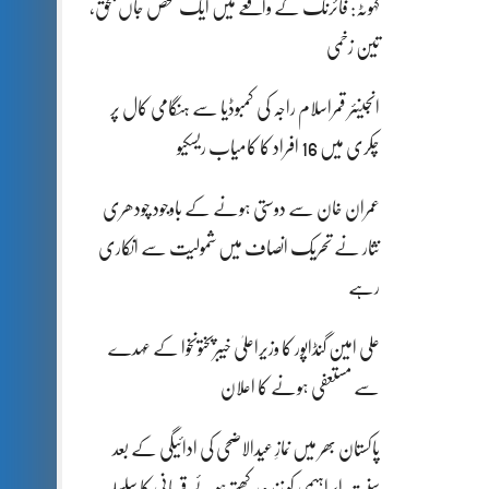
کہوٹہ: فائرنگ کے واقعے میں ایک شخص جاں بحق،
تین زخمی
انجینئر قمراسلام راجہ کی کمبوڈیا سے ہنگامی کال پر
چکری میں 16 افراد کا کامیاب ریسکیو
عمران خان سے دوستی ہونے کے باوجود چودھری
نثار نے تحریک انصاف میں شمولیت سے انکاری
رہے
علی امین گنڈاپور کا وزیراعلیٰ خیبرپختونخوا کے عہدے
سے مستعفی ہونے کا اعلان
پاکستان بھر میں نمازِ عیدالاضحی کی ادائیگی کے بعد
سنتِ ابراہیمی کو زندہ رکھتے ہوئے قربانی کا سلسلہ