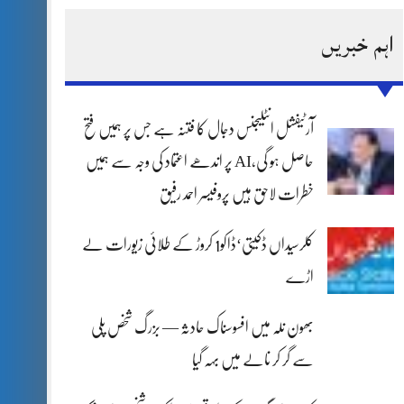
اہم خبریں
آرٹیفشل انٹلیجنس دجال کا فتنہ ہے جس پر ہمیں فتح
حاصل ہو گی،AI پر اندھے اعتماد کی وجہ سے ہمیں
خطرات لاحق ہیں پروفیسر احمد رفیق
کلرسیداں ڈکیتی‘ڈاکو1 کروڑ کے طلائی زیورات لے
اڑے
بھون نلہ میں افسوسناک حادثہ — بزرگ شخص پلی
سے گر کر نالے میں بہہ گیا