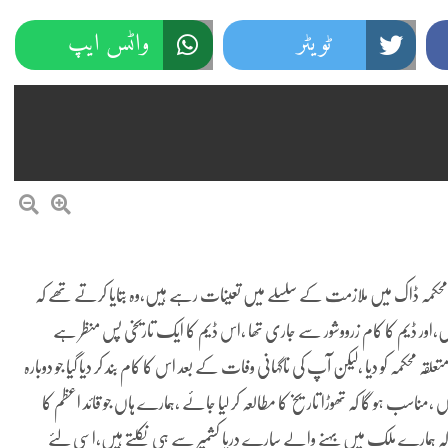
ٹویٹر
واٹس ایپ
ے میں محکمہ ڈاک میں ملازمت کے سلسلے میں تعینات رہے ہیں،وہ بتایا کرتے تھے کہ
،اور ڈیم کا کام زرووشور سے جاری تھا ،اس ڈیم کا ایک تاریخی پس منظر ہے
لقہ محکمہ کو دیا ،لیکن آپ کی ناگہانی وفات کے بعد اس کا کام بند کر دیا گیا جو دوبارہ
 ،مناسب ہو گا کہ تھوڑا تاریخ کا مطالعہ کر لیا جائے ،ہمارے ہاں جو قائد اعظم کا
ئے کہ ہمارے ملک میں بہنے والے سارے دریا کشمیر سے ہی نکلتے ہیں،اسی لئے