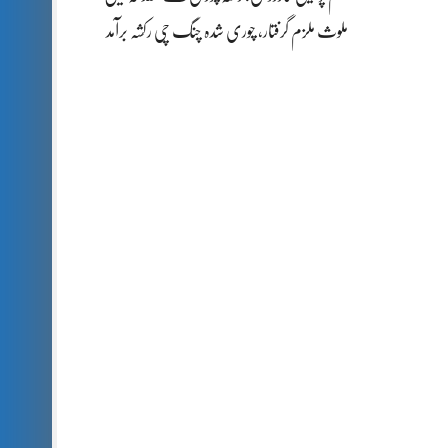
ملوث ملزم گرفتار، چوری شدہ چنگ چی رکشہ برآمد