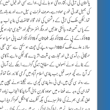
پاکستان کی ترقی کی رفتار دوگنی ہو جائے گی، جو اُسے کسی طور قبول نہیں،
کی جھیل قدرتی طور پر موجو دہے،صرف فرنٹ پر سپل وے اور بند باندھنے
سالانہ ہمارے ملک کو 180ارب روپے کی بچت ہو سکتی 
مہنگائی ،برآمدی بل اور تجارت پر مثبت اثر پڑے گا،لیکن واہے ناکا
کے بتائے ہوئے اُصولوں کے مطابق زندگی گزارے،اسکے لئے آسانی ہے،ہ
کہ آج سے کچھ عرصہ قبل جب پنڈی اسلام آباد میں گرمی کا زور ہوتا تھا تو 
سے روٹھ سی گئی ہیں،جی ٹی روڈ پنڈی کچہری سے نکلتے ہوئے بچپن میں جب 
تھا،جن کی وجہ سے فضا ء میں موجود کاربن ڈائی آکسائیڈکا انجذاب زیادہ ت
اپنی تجوری بھرنے کی خاطر سبزے کی جگہ کنکریٹ کا جنگل کھڑا کر دیا،ا
درجہ حرارت بڑھانے میں اپنا کردار ادا کر رہے ہیں،جب کہ ناداں یہ 