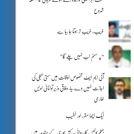
شروع
غریب، غریب تر ہوتا جا رہا ہے
“یہ سسٹم اب نہیں چلے گا”
آئی ایم ایف مخصوص اوقات میں سستی بجلی کی
اجازت نہیں دے رہا، وفاقی وزیر توانائی اویس
لغاری
ایک اچھا مقرر اور خطیب
جہلم پولیس کارروائی، رکشہ چوری کے مقدمہ میں