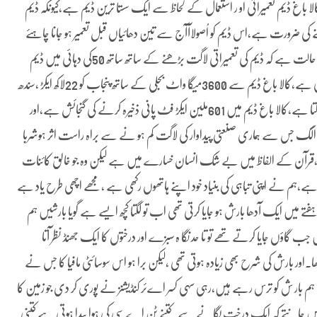
کالا باغ ڈیم تعمیراتی او ر استعمال کے لحاظ سے ایک سستا ترین ڈیم ہے،کیونکہ ڈیم
 کی ضرورت ہے،اس ڈیم کو اُصولاآآج سے تین دھائیاں قبل تعمیر ہو جانا چاہئے
تھا ،لیکن ملک کی ترقی کے دشمنوں کی خواہ مخواہ مخالفت کی بنا پر اب یہ حالت ہے کہ ڈیم کی تعمیراتی لاگت بڑھنے کے ساتھ ساتھ 50کی دہائی میں ڈیم
کے پاس تعمیرشدہ رہائشی عمارتیں اور دیگر انفر سٹریکچر اور مشینری تباہ ہو چکی ہے،کالا باغ ڈیم سے 3600میگا واٹ بجلی کے ساتھ پنجاب کو 22لاکھ ایکڑ ،سندھ
40لاکھ ،کے پی کے 20لاکھ جبکہ بلوچستان کو 15لاکھ ایکڑ فٹ پانی مہیا ہو سکتا ہے،کالا باغ ڈیم میں 601ملین ایکڑ فٹ پانی ذخیرہ کرنے کی گنجائش ہے،اور
ہے سستی بجلی الگ جس سے ہماری صنعتی پیداوار کی لاگت کم ہو نے سے براہ راست اثر ہوشربا
می ،قرآن کے الفاظ میں بے شک انسان خسارے میں ہے لیکن وہ جو خالق کائنات
م نے اپنی تباہی کی بنیاد خود اپنے ہاتھوں رکھی ہے ،مجھے اچھی طرح یاد ہے
ہفتے میں ایک آدھا بارش ہو جایا کرتی تھی اب تو لگتا کچھ ایسے ہے گویا بارشیں ہم
گاؤں جایا کرتے تھے تو تا حد نگا ہ سبزے اور درختوں کا ایک جھنڈ نظر آتا
ھا۔اور بارش کی شرح بھی زیادہ ہوتی تھی ،لیکن برا ہو اس سوسائٹی مافیا کا جس نے
ب ہم بار ش کو ترس رہے ہیں،رہی سہی کسر اےئر کنڈیشنز نے پوری کر دی جو زمین کا
نہیں جانتے کہ ایک درخت لگانے سے کتنے ٹن اے سی کی ہوا پیدا ہوتی ہے کتنی