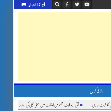
آج کا اخبار
رابطہ کریں
 جاری.
آئی ایم ایف مخصوص اوقات میں سستی بجلی کی اجازت نہیں دے رہا، وفاقی وزیر 