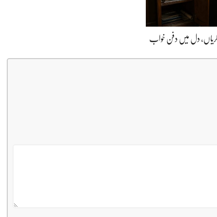
ڈگریاں، دل میں دفن خواب