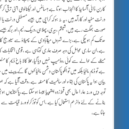
کاربن ڈائی آکسائیڈ کا انجذاب ہو تا ہے؟سائنس اور ٹیکنالوجی اتنی ترقی
درخت مفید اور کارآمد ہیں ،یہ نہ ہو کہ کراچی میں جیسے مصطفی درخت یا ا
صورت بھگت رہے ہیں،شیشم ،بیری،پھلاہی،دریک،نیم،اور برگد جیسے درخت
حد تک کم ہو چکی ہے،بڑے شہروں میںآبادی کے پھیلاؤ سے سیوریج کا پا
ہے،ان ساری عوامل کی وجہ صرف ہماری کوتاہی ہے ،قومی انتخابات کا
مسئلے کے حوالے سے کوئی روڈمیپ نہیں دیا گیا،عملاً کالا باغ ڈیم کا 
ہے تو ڈیم مافیا بلکہ میں تو انکو پاکستان دشمن مافیا کہوں گا کے پیٹ میں
بیان ہوا یہ پاکستان کی بقاء اور سالمیت کا مسئلہ ہے ،وقت آگیا ہے کہ 
توجہ دیں ورنہ ہمار ا حال بھی قحط زدہ ایتھوپیا جیسا ہو سکتا ہے،پاکستانیوں 
جانا ہے،