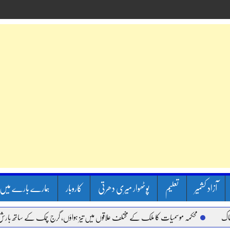
آزاد کشمیر
تعلیم
پوٹھوار میری دھرتی
کاروبار
ہمارے بارے میں
محکمہ موسمیات کا ملک کے مختلف علاقوں میں تیز ہواؤں، گرج چمک کے ساتھ بارش کا الرٹ