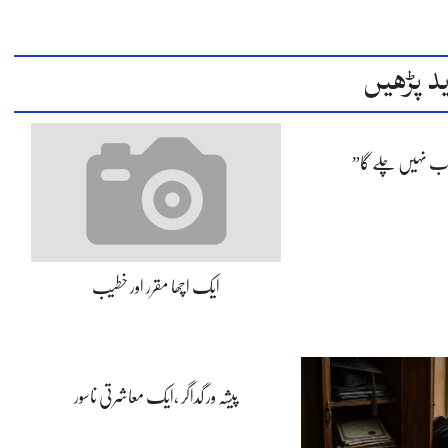
د پڑھیں
اب نہیں چلے گا”
ایک اچھا مقرر اور خطیب
پیشہ ور گداگر ،ایک معاشرتی ناسور