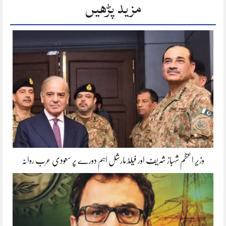
مزید پڑھیں
وزیر اعظم شہباز شریف اور فیلڈ مارشل اہم دورے پر سعودی عرب روانہ