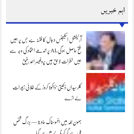
اہم خبریں
آرٹیفشل انٹلیجنس دجال کا فتنہ ہے جس پر ہمیں
فتح حاصل ہو گی،AI پر اندھے اعتماد کی وجہ سے
ہمیں خطرات لاحق ہیں پروفیسر احمد رفیق
کلرسیداں ڈکیتی‘ڈاکو1 کروڑ کے طلائی زیورات
لے اڑے
بھون نلہ میں افسوسناک حادثہ — بزرگ شخص
پلی سے گر کر نالے میں بہہ گیا