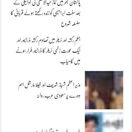
پاکستان بھر میں نمازِ عیدالاضحی کی ادائیگی کے
بعد سنتِ ابراہیمی کو زندہ رکھتے ہوئے قربانی کا
سلسلہ شروع
جہلم رکشہ اور ٹریلر میں تصادم رکشہ ڈرائیور اور
ایک عورت زخمی ٹریلر کا ڈرائیور فرار ہونے
میں کامیاب
وزیر اعظم شہباز شریف اور فیلڈ مارشل اہم
دورے پر سعودی عرب روانہ
غریب، غریب تر ہوتا جا رہا ہے