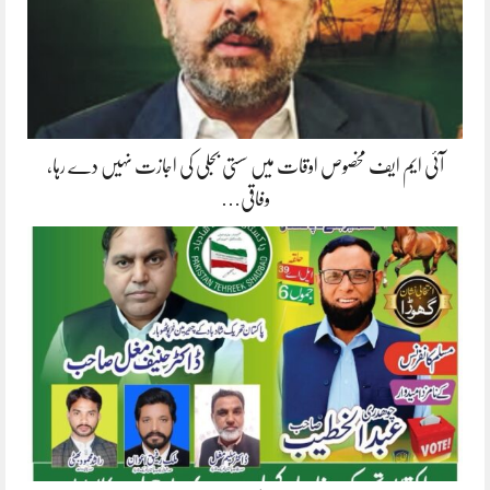
آئی ایم ایف مخصوص اوقات میں سستی بجلی کی اجازت نہیں دے رہا،
وفاقی…