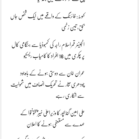
کہوٹہ: فائرنگ کے واقعے میں ایک شخص جاں
بحق، تین زخمی
انجینئر قمراسلام راجہ کی کمبوڈیا سے ہنگامی کال
پر چکری میں 16 افراد کا کامیاب ریسکیو
عمران خان سے دوستی ہونے کے باوجود
چودھری نثار نے تحریک انصاف میں شمولیت
سے انکاری رہے
علی امین گنڈاپور کا وزیراعلیٰ خیبرپختونخوا کے
عہدے سے مستعفی ہونے کا اعلان