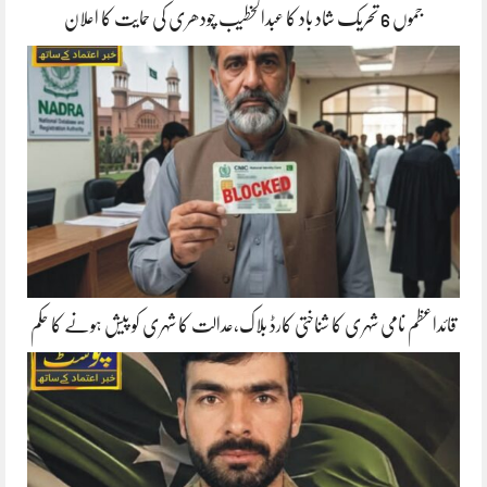
جموں 6 تحریک شاد باد کا عبدالخطیب چودھری کی حمایت کا اعلان
قائداعظم نامی شہری کا شناختی کارڈ بلاک،عدالت کا شہری کو پیش ہونے کا حکم