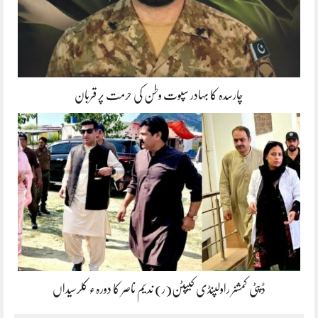
چارسدہ کا بہادر سپوت وطن کی حرمت پر قربان
ڈپٹی کمشنر راولپنڈی کیپٹن(ر) ندیم ناصر کا دورہء کلرسیداں