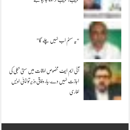
“یہ سسٹم اب نہیں چلے گا”
آئی ایم ایف مخصوص اوقات میں سستی بجلی کی
اجازت نہیں دے رہا، وفاقی وزیر توانائی اویس
لغاری