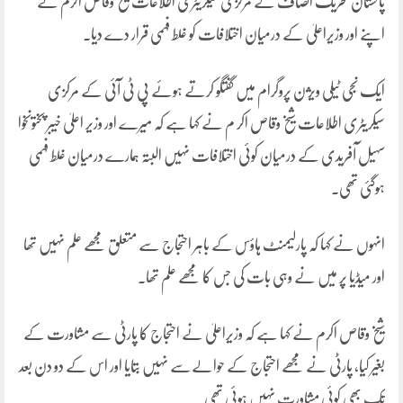
پاکستان تحریک انصاف کے مرکزی سیکریٹری اطلاعات شیخ وقاص اکرم نے
اپنے اور وزیراعلیٰ کے درمیان اختلافات کو غلط فہمی قرار دے دیا۔
ایک نجی ٹیلی ویژن پروگرام میں گفتگو کرتے ہوئے پی ٹی آئی کے مرکزی
سیکریٹری اطلاعات شیخ وقاص اکر م نے کہا ہے کہ میرے اور وزیر اعلیٰ خیبر پختونخوا
سہیل آفریدی کے درمیان کوئی اختلافات نہیں البتہ ہمارے درمیان غلط فہمی
ہوگئی تھی۔
انہوں نے کہا کہ پارلیمنٹ ہاؤس کے باہر احتجاج سے متعلق مجھے علم نہیں تھا
اور میڈیا پر میں نے وہی بات کی جس کا مجھے علم تھا۔
شیخ وقاص اکرم نے کہا ہے کہ وزیراعلیٰ نے احتجاج کا پارٹی سے مشاورت کے
بغیر کیا، پارٹی نے مجھے احتجاج کے حوالےسے نہیں بتایا اور اس کے دو دن بعد
تک بھی کوئی مشاورت نہیں ہوئی تھی۔