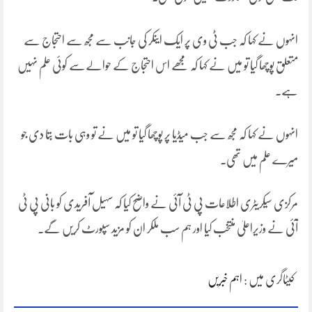
انہوں نے کہا کہ جب ٹی وی پر ایک اینکر کی جانب سے مجھ سے احتجاج سے
متعلق پوچھا گیا تو میں نے کہا کہ مجھے اس احتجاج کے حوالےسے کوئی علم نہیں
ہے۔
انہوں نے کہا کہ مجھ سے جب میڈیا پر پوچھا گیا تو میں نے تو وہی بات بتا دی جو
میرے علم میں تھی۔
مرکزی سیکریٹری اطلاعات پی ٹی آئی نے واضح کیا کہ سہیل آفریدی کو بانی پی ٹی
آئی نے وزیراعلیٰ منتخب کیا اور ہم سب ملکر ان کو مزید سپورٹ کریں گے۔
کیٹاگری میں :
اہم خبریں