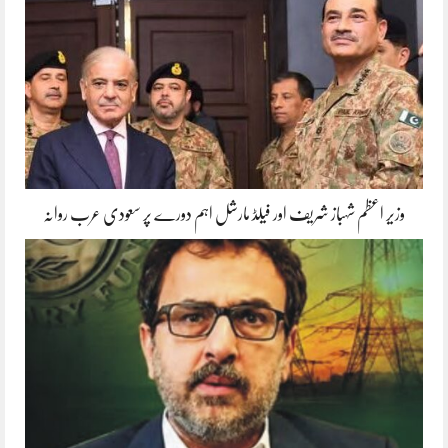
وزیر اعظم شہباز شریف اور فیلڈ مارشل اہم دورے پر سعودی عرب روانہ