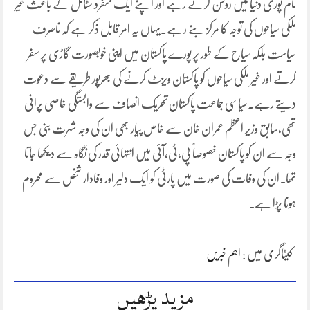
نام پوری دنیا میں روشن کرتے رہے اور اپنے ایک منفرد سٹائل کے باعث غیر
ملکی سیاحوں کی توجہ کا مرکز بنے رہے۔یہاں یہ امر قابل ذکر ہے کہ ناصرف
سیاست بلکہ سیاح کے طور پر پورے پاکستان میں اپنی خوبصورت گاڑی پر سفر
کرتے اور غیر ملکی سیاحوں کو پاکستان ویزٹ کرنے کی بھرپور طریقے سے دعوت
دیتے رہے۔سیاسی جماعت پاکستان تحریک انصاف سے وابستگی خاصی پرانی
تھی،سابق وزیر اعظم عمران خان سے خاص پیار بھی ان کی وجہ شہرت بنی جس
وجہ سے ان کو پاکستان خصوصاً پی،ٹی،آئی میں انتہائی قدر کی نگاہ سے دیکھا جاتا
تھا۔ان کی وفات کی صورت میں پارٹی کو ایک دلیر اور وفادار شخص سے محروم
ہونا پڑا ہے۔
کیٹاگری میں :
اہم خبریں
مزید پڑھیں