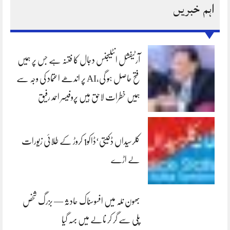
اہم خبریں
آرٹیفشل انٹلیجنس دجال کا فتنہ ہے جس پر ہمیں
فتح حاصل ہو گی،AI پر اندھے اعتماد کی وجہ سے
ہمیں خطرات لاحق ہیں پروفیسر احمد رفیق
کلرسیداں ڈکیتی‘ڈاکو1 کروڑ کے طلائی زیورات
لے اڑے
بھون نلہ میں افسوسناک حادثہ — بزرگ شخص
پلی سے گر کر نالے میں بہہ گیا