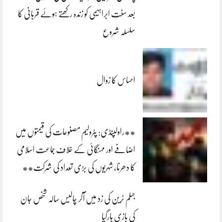
بعد سنتِ ابراہیمی کو زندہ رکھتے ہوئے قربانی کا
سلسلہ شروع
احساس کا زوال
**راولپنڈی: پٹرولیم مصنوعات کی قیمتوں میں
اضافے اور مہنگائی کے خلاف جماعت اسلامی
کا دھرنا، شہریوں کی بڑی تعداد کی شرکت**
جہلم ٹرین کی زد میں آکر چالیس سالہ شخص جان
کی بازی ہارگیا