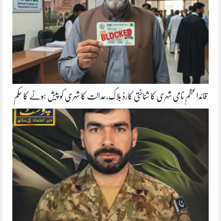
قائداعظم نامی شہری کا شناختی کارڈ بلاک،عدالت کا شہری کو پیش ہونے کا حکم