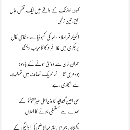
کہوٹہ: فائرنگ کے واقعے میں ایک شخص جاں
بحق، تین زخمی
انجینئر قمراسلام راجہ کی کمبوڈیا سے ہنگامی کال
پر چکری میں 16 افراد کا کامیاب ریسکیو
عمران خان سے دوستی ہونے کے باوجود
چودھری نثار نے تحریک انصاف میں شمولیت
سے انکاری رہے
علی امین گنڈاپور کا وزیراعلیٰ خیبرپختونخوا کے
عہدے سے مستعفی ہونے کا اعلان
پاکستان بھر میں نمازِ عیدالاضحی کی ادائیگی کے