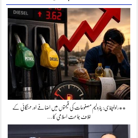
**راولپنڈی: پٹرولیم مصنوعات کی قیمتوں میں اضافے اور مہنگائی کے
خلاف جماعت اسلامی کا…