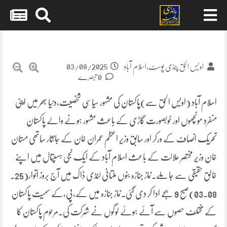
Skip
to
content
03/08/2025
اویس الحق پنڈی پوسٹ،اسلام آباد
0 تبصرے
اسلام آباد (اویس الحق سے)پاکستان کی مشہور سیاسی شخصیت،دنیا بھر میں اپنی
منفرد مونچھوں اور خوبصورت گاڑی کے باعث مشہور ہونے والے پاکستان
تحریک انصاف کے ورکر اور سابق وزیر اعظم عمران خان کے جانثار ساتھی مستان
خان وزیر مختصر علالت کے باعث اسلام آباد کے ایک نجی ہسپتال میں اپنے
خالق حقیقی سے جا ملے۔نماز جنازہ بنوں ملتانی لنڈی ڈاک میں آج بروز اتوار(25۔
08۔03)صبح 9 بجے ادا کر دی گئی۔نماز جنازہ میں کے،پی،کے سمیت پاکستان
کے مختلف حصوں سے آئے ہوئے لوگوں نے شرکت کی۔مرحوم پاکستان کا