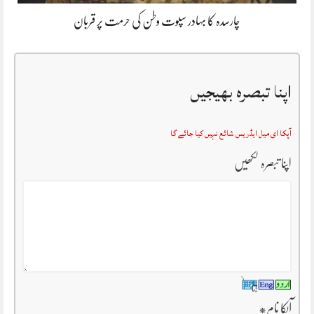
چارسدہ کا بہادر سپوت وطن کی حرمت پر قربان
اپنا تبصرہ بھیجیں
آپکا ای میل ایڈریس شائع نہیں کیا جائے گا
اپنا تبصرہ لکھیں
آپکا نام
*