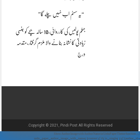
“یہ سسٹم اب نہیں چلے گا”
جہلم پولیس کی کارروائی،10 سالہ بچے کو جنسی
زیادتی کا نشانہ بنانے والا ملزم گرفتار،مقدمہ
درج
Copyright © 2021, Pindi Post All Rights Reserved.
// Show Author Image with Author Name in UrduPaper Theme function
urdu_paper_author_image_with_name($content) { if (is_single()) { $author_id =