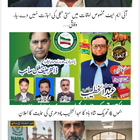
آئی ایم ایف مخصوص اوقات میں سستی بجلی کی اجازت نہیں دے رہا،
وفاقی…
جموں 6 تحریک شاد باد کا عبدالخطیب چودھری کی حمایت کا اعلان