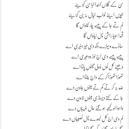
سُن کے گلاں کہندا ابا سُن کُڑیئے
ایویں اینے خواب خیال نہ بُن کُڑیئے
کم تے جا کے پیسے چار کماواں گا
آندا ہویا راشن نال لیاواں گا
ساڈے ویہڑے دُکھ دی تیز ہنیری اے
پیسے پیسے دی اج لوڑ ودھیری اے
دِھیئے کل نوں ڈولی تینوں پانا اے
تھوڑا تھوڑا کر کے داج بنانا اے
ضد نہ کر تے کم تے مینوں جاون دے
جا کے کِتے دیہاڑی مینوں لاون دے
واہوا اوکھے ہو گئے حال غریباں دے
کم وی اج کل لبھدے نال نصیباں دے