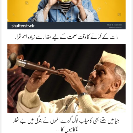
رات کے کھانے کا وقت صحت کے لیے مقدار سے زیادہ اہم قرار
دنیا میں جتنے بھی کامیاب لوگ گزرے انہوں نےزندگی میں بے شمار
ناکامیوں کا…