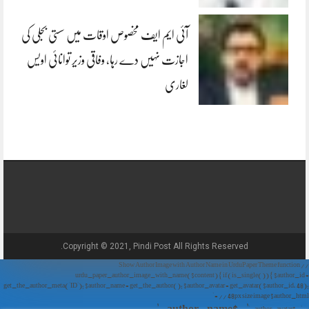
آئی ایم ایف مخصوص اوقات میں سستی بجلی کی
اجازت نہیں دے رہا، وفاقی وزیر توانائی اویس
لغاری
Copyright © 2021, Pindi Post All Rights Reserved.
// Show Author Image with Author Name in UrduPaper Theme function
urdu_paper_author_image_with_name($content) { if (is_single()) { $author_id =
get_the_author_meta('ID'); $author_name = get_the_author(); $author_avatar = get_avatar($author_id, 48);
// 48px size image $author_html = '
' . $author_name . '
' . $author_avatar . '