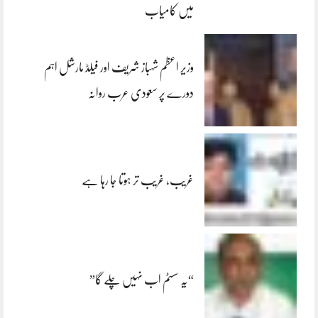
میں کامیاب
وزیر اعظم شہباز شریف اور فیلڈ مارشل اہم
دورے پر سعودی عرب روانہ
غریب، غریب تر ہوتا جا رہا ہے
“یہ سسٹم اب نہیں چلے گا”