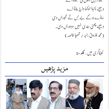
سمجھدار ایں تینوں کی سمجھانا اے
دِھیئے ڈاہڈا اوکھا داج بنانا اے
ساڈے ورگے بے بس تے مجبوراں دی
دِھیئے چھٹی ہُندی نہیں مزدوراں دی۔
(محمد فاروق راجہ / تھوہا خالصہ)
کیٹاگری میں :
گلدستہ
مزید پڑھیں