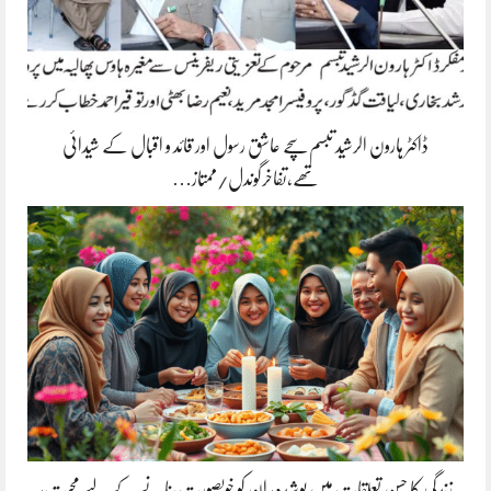
ڈاکٹر ہارون الرشید تبسم سچے عاشق رسول اور قائد و اقبال کے شیدائی
تھے،تفاخرگوندل/ممتاز…
زندگی کا حسن تعلقات میں پوشیدہ, ان کو خوبصورت بنانے کے لیے محبت،