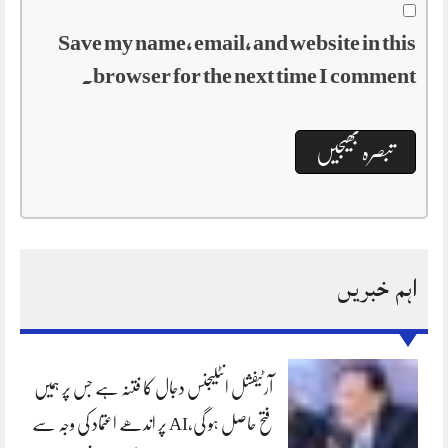
Save my name, email, and website in this
browser for the next time I comment.
اہم خبریں
آرٹیفشل انٹلیجنس دجال کا فتنہ ہے جس پر ہمیں
فتح حاصل ہو گی،AI پر اندھے اعتماد کی وجہ سے