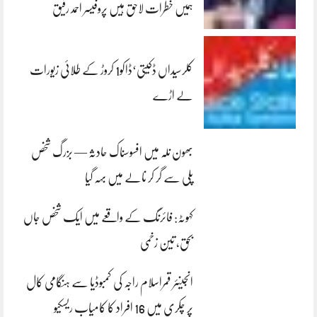
ہمیں خطرات لاحق ہیں پروفیسر احمد رفیق
کلرسیداں ڈکیتی‘ڈاکو1 کروڑ کے طلائی زیورات
لے اڑے
بھون نلہ میں افسوسناک حادثہ — بزرگ شخص
پلی سے گر کر نالے میں بہہ گیا
کہوٹہ: فائرنگ کے واقعے میں ایک شخص جاں
بحق، تین زخمی
انجینئر قمراسلام راجہ کی کمبوڈیا سے ہنگامی کال
پر چکری میں 16 افراد کا کامیاب ریسکیو