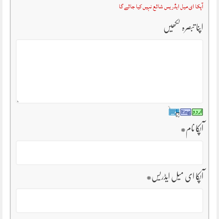
آپکا ای میل ایڈریس شائع نہیں کیا جائے گا
اپنا تبصرہ لکھیں
آپکا نام
*
آپکا ای میل ایڈریس
*