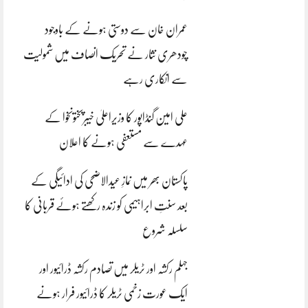
عمران خان سے دوستی ہونے کے باوجود
چودھری نثار نے تحریک انصاف میں شمولیت
سے انکاری رہے
علی امین گنڈاپور کا وزیراعلیٰ خیبرپختونخوا کے
عہدے سے مستعفی ہونے کا اعلان
پاکستان بھر میں نمازِ عیدالاضحی کی ادائیگی کے
بعد سنتِ ابراہیمی کو زندہ رکھتے ہوئے قربانی کا
سلسلہ شروع
جہلم رکشہ اور ٹریلر میں تصادم رکشہ ڈرائیور اور
ایک عورت زخمی ٹریلر کا ڈرائیور فرار ہونے