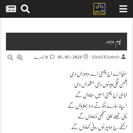
Skip
to
content
یوم مزدور
06/05/2024
Abdul Khateeb
0 تبصرے
سُنیا اے اج چھٹی اے مزدوراں دی
آکھن لگی پیو نوں دھی منظوراں دی
ابا جی اج چھٹی اسیں مناواں گے
اپنے سارے دُکھ تے درد بھلاواں گے
ٹالی تھلے اپنی منجھی ڈھاواں گے
اکٹھے رج دوپہر نوں روٹی کھاواں گے