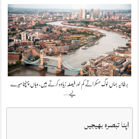
برطانیہ جہاں لوگ مسکراتے کم اور فیصلہ زیادہ کرتے ہیں، وہاں پہنچنا میرے
لیے…
اپنا تبصرہ بھیجیں