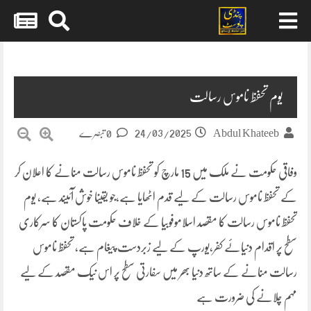
Skip
to
content
یوم تحفظ ناموس رسالت
24/03/2025
Abdul Khateeb
0 تبصرے
وفاقی حکومت نے ملک میں 15 مارچ کو تحفظ ناموس رسالت منانے کا اعلان کر
کے تحفظ ناموس رسالت کے لیے قدم اٹھایا ہے،جو یقینا خوش آئیند ہے، یوم
تحفظ ناموس رسالت کا مقصد اسلاموفوبیا کے خلاف حکومت پاکستان کا سرکاری
سطح پر اقدام دنیائے کفر،یورپ کے لیے زبردست پیغام ہے، تحفظ ناموس
رسالت منانے کے ساتھ دنیا بھر میں سفارتی سطح پر اس نیک مقصد کے لیے
مہم چلانے کی ضرورت ہے