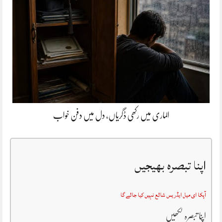
الماری میں رکھی ڈگریاں، دل میں دفن خواب
اپنا تبصرہ بھیجیں
آپکا ای میل ایڈریس شائع نہیں کیا جائے گا
اپنا تبصرہ لکھیں