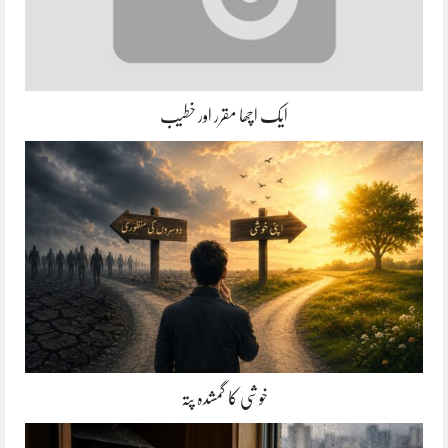
ایک اچھا مقرر اور خطیب
خوشی کا گمشدہ پتہ