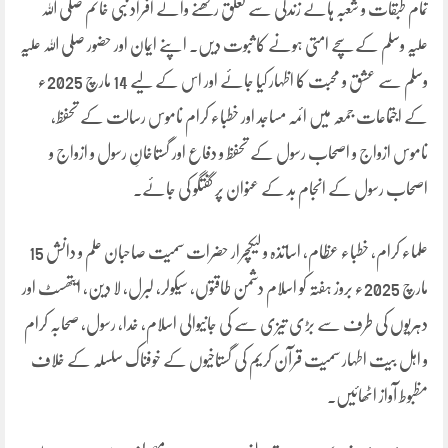
تمام طبقات و شعبہ ہائے زندگی سے تعلق رکھنے والے افراد نبی خاتم صلی اللہ
علیہ وسلم کے سچے امتی ہونے کا ثبوت دیں۔ اپنے ایمان اور حضور صلی اللہ علیہ
وسلم سے عشق و محبت کا اظہار کیا جائے اور اس کے لیے 14 مارچ 2025ء
کے اجتماعات جمعہ میں ائمہ مساجد اور خطباء کرام ناموس رسالت کے تحفظ،
ناموس ازواج و اصحاب رسول کے تحفظ و دفاع اور گستاخانِ رسول و ازواج و
اصحاب رسول کے انجام بد کے عنوان پر گفتگو کی جائے۔
علماء کرام، خطباء عظام، اساتذہ و لیکچرار حضرات سمیت صاحبان علم و دانش 15
مارچ 2025ء بروز ہفتہ کو اسلام دشمن طاقتوں، سیکولر، لبرل، لا دین، ایتھسٹ اور
دہریوں کی طرف سے بڑی تیزی سے کی جانیوالی اسلام، خدا، رسول، صحابہ کرام
و اہل بیت اطہار سمیت قرآن کریم کی گستاخیوں کے خوفناک سلسلہ کے خلاف
مظبوط آواز اٹھائیں۔