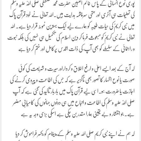
پوری نوع انسانی کے پاس خاتم النبین حضرت محمد مصطفی صلی اللّٰہ علیہ وسلم
کی تعلیمات ہی آخری اور حتمی سرچشمہ ہدایت ہیں۔اللہ تعالیٰ نے خود قرآن پاک
میں نبی کریمؐ کی حیات طیبہ کو ہمارے لیے ایک بہترین نمونہ قرار دیا ہے۔ اللہ
تعالی نے نبی کریمؐ کو مبعوث فرما کر دین اسلام کی تکمیل ہی نہیں کی بلکہ نبوت
و راہنمائی کے سلسلے کو بھی آپ ؐ کی ذات اقدس پرکامل اور ختم کر دیا ہے
کہ آج کے بعد ایسے اعلیٰ و ارفع اخلاق و کرداراور سیرت و شریعت کی کوئی
صورت یا نوع اظہار کا تصور بھی ناگزیر ہے کہ جس کی اطاعت و پیروی کرنے کی
اجازت یا ضرورت ہو۔اسی لیے قرآن پاک میں باربار تاکید کی گئی ہے کہ آپ
صلی اللّٰہ علیہ وسلم کی اطاعت و اتباع میں ہی دونوں جہانوں کی کامیابی مضمر
ہے۔ جو انتشار و بے یقینی ہمارا مقدر بن چکی ہے اسکی بڑی وجہ یہ ہے
کہ ہم نے اپنے نبی کریم صلی اللہ علیہ وسلم کے پیغام کو یکسر فراموش کر دیا