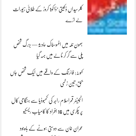
کلرسیداں ڈکیتی‘ڈاکو1 کروڑ کے طلائی زیورات
لے اڑے
بھون نلہ میں افسوسناک حادثہ — بزرگ شخص
پلی سے گر کر نالے میں بہہ گیا
کہوٹہ: فائرنگ کے واقعے میں ایک شخص جاں
بحق، تین زخمی
انجینئر قمراسلام راجہ کی کمبوڈیا سے ہنگامی کال
پر چکری میں 16 افراد کا کامیاب ریسکیو
عمران خان سے دوستی ہونے کے باوجود