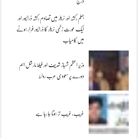
درج
جہلم رکشہ اور ٹریلر میں تصادم رکشہ ڈرائیور اور
ایک عورت زخمی ٹریلر کا ڈرائیور فرار ہونے
میں کامیاب
وزیر اعظم شہباز شریف اور فیلڈ مارشل اہم
دورے پر سعودی عرب روانہ
غریب، غریب تر ہوتا جا رہا ہے