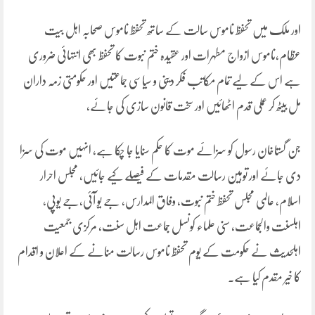
اور ملک میں تحفظ ناموس سالت کے ساتھ تحفظ ناموس صحابہ اہل بیت
عظام،ناموس ازواج مطہرات اور عقیدہ ختم نبوت کا تحفظ بھی انتہائی ضروری
ہے اس کے لیے تمام مکاتب فکر دینی و سیاسی جماعتیں اور حکومتی زمہ داران
مل بیٹھ کر عملی قدم اٹھائیں اور سخت قانون سازی کی جائے،
جن گستاخان رسول کو سزائے موت کا حکم سنایا جا چکا ہے، انہیں موت کی سزا
دی جائے اور توہین رسالت مقدمات کے فیصلے کیے جائیں، مجلس احرار
اسلام، عالمی مجلس تحفظ ختم نبوت، وفاق المدارس، جے یو آئی،جے یوپی،
اہلسنت والجماعت، سنی علماء کونسل جماعت اہل سنت، مرکزی جمعیت
اہلحدیث نے حکومت کے یوم تحفظ ناموس رسالت منانے کے اعلان و اقدام
کا خیر مقدم کیا ہے۔