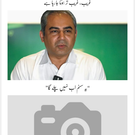
غریب، غریب تر ہوتا جا رہا ہے
“یہ سسٹم اب نہیں چلے گا”