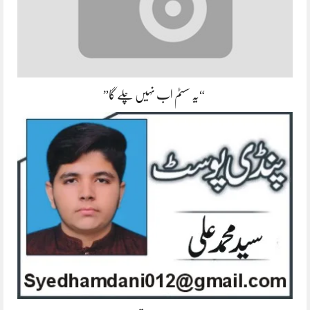
“یہ سسٹم اب نہیں چلے گا”