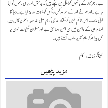
ہے، پھر کفار کے ہاتھوں کٹھ پتلی بن چکے ہیں کہ بدعتوں اور بری رسموں کو اپنا
لیا ہے۔اور ہم نے اللہ کے سوا ہر کس و ناکس کوحاجت روا بنا لیا ہے۔دنیا کا
کوئی مذہب امن قائم نہیں کرسکتا واحد نبی کریم صلی اللہ علیہ وسلم پر نازل دین
اسلام ہی کے دامن میں ہی امن وسلامتی ہے اور مسلمان تعلیمات نبوی پر
عمل پیرا ہو کر عالم کفر پر غالب آسکتے ہیں۔
کیٹاگری میں :
کالم
مزید پڑھیں