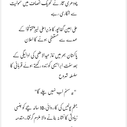
چودھری نثار نے تحریک انصاف میں شمولیت
سے انکاری رہے
علی امین گنڈاپور کا وزیراعلیٰ خیبرپختونخوا کے
عہدے سے مستعفی ہونے کا اعلان
پاکستان بھر میں نمازِ عیدالاضحی کی ادائیگی کے
بعد سنتِ ابراہیمی کو زندہ رکھتے ہوئے قربانی کا
سلسلہ شروع
“یہ سسٹم اب نہیں چلے گا”
جہلم پولیس کی کارروائی،10 سالہ بچے کو جنسی
زیادتی کا نشانہ بنانے والا ملزم گرفتار،مقدمہ