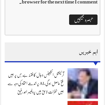
browser for the next time I comment.
اہم خبریں
آرٹیفشل انٹلیجنس دجال کا فتنہ ہے جس پر ہمیں
فتح حاصل ہو گی،AI پر اندھے اعتماد کی وجہ سے
ہمیں خطرات لاحق ہیں پروفیسر احمد رفیق