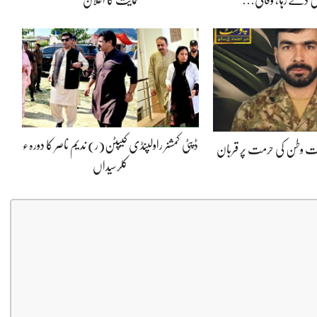
ڈپٹی کمشنر راولپنڈی کیپٹن(ر) ندیم ناصر کا دورہء
پوت وطن کی حرمت پر قربان
کلرسیداں