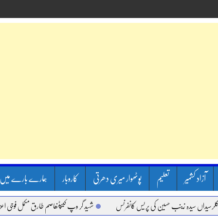
آزاد کشمیر
تعلیم
پوٹھوار میری دھرتی
کاروبار
ہمارے بارے میں
اں سیدہ زینب حسین کی پریس کانفرنس
شہید گر وپ کیپٹنعاصم طارق مکمل فوجی اعزاز کے س