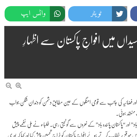
ٹویٹر
واٹس ایپ
سیداں میں افواجِ پاکستان سے اظہارِ
اور فضائیہ کی جانب سے قومی امنگوں کے عین مطابق دشمن کو دندان شکن جواب
ب منعقد ہوئی۔
اد” اور “پاکستان پائندہ باد” کے نعروں سے گونجتی رہی۔ طلباء نے ملی نغمے پیش
 اس موقع پر خطاب کرتے ہوئے افواجِ پاکستان کو خراجِ تحسین پیش کیا اور کہا کہ پوری