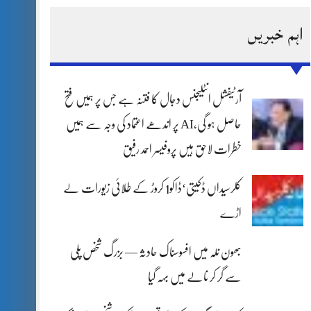
اہم خبریں
آرٹیفشل انٹلیجنس دجال کا فتنہ ہے جس پر ہمیں فتح
حاصل ہو گی،AI پر اندھے اعتماد کی وجہ سے ہمیں
خطرات لاحق ہیں پروفیسر احمد رفیق
کلرسیداں ڈکیتی‘ڈاکو1 کروڑ کے طلائی زیورات لے
اڑے
بھون نلہ میں افسوسناک حادثہ — بزرگ شخص پلی
سے گر کر نالے میں بہہ گیا