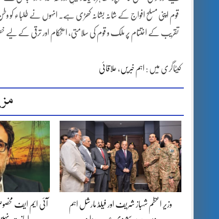
قوم اپنی مسلح افواج کے شانہ بشانہ کھڑی ہے۔ انہوں نے طلباء کو وطن 
تقریب کے اختتام پر ملک و قوم کی سلامتی، استحکام اور ترقی کے لیے خ
کیٹاگری میں :
اہم خبریں
،
علاقائی
مزی
وزیر اعظم شہباز شریف اور فیلڈ مارشل اہم
آئی ایم ایف مخصوص
دورے پر سعودی عرب روانہ
اجازت نہیں