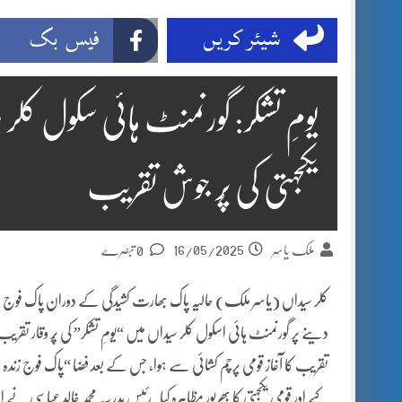
شیئر کریں
فیس بک
یومِ تشکر: گورنمنٹ ہائی سکول کلر 
یکجہتی کی پُر جوش تقریب
16/05/2025
ملک یاسر
0 تبصرے
کلر سیداں (یاسر ملک) حالیہ پاک بھارت کشیدگی کے دوران پاک فوج 
دینے پر گورنمنٹ ہائی اسکول کلر سیداں میں “یومِ تشکر” کی پُر وقار تقری
تقریب کا آغاز قومی پرچم کشائی سے ہوا، جس کے بعد فضا “پاک فوج زندہ ب
کیے اور قومی یکجہتی کا بھرپور مظاہرہ کیا۔رئیسِ مدرسہ محمد خالد عباسی نے