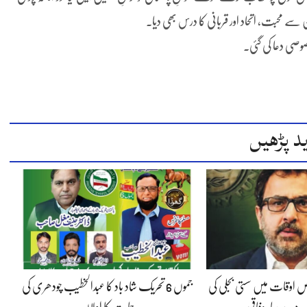
سے محبت، اتحاد اور قربانی کا درس بھی دیا۔
صوصی دعا کی گئی۔
د پڑھیں
 اوقات میں سستی بجلی کی
جموں 6 تحریک شاد باد کا عبدالخطیب چودھری کی
 دے رہا، وفاقی…
حمایت کا اعلان