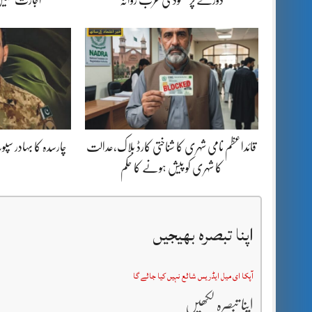
قائداعظم نامی شہری کا شناختی کارڈ بلاک،عدالت
چارسدہ کا بہادر س
کا شہری کو پیش ہونے کا حکم
اپنا تبصرہ بھیجیں
آپکا ای میل ایڈریس شائع نہیں کیا جائے گا
اپنا تبصرہ لکھیں