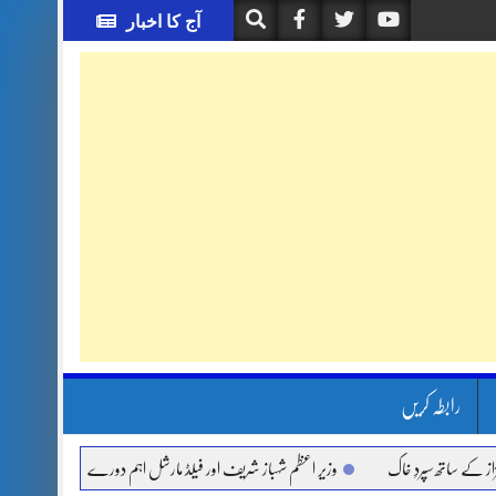
آج کا اخبار
رابطہ کریں
اتھ سپردِ خاک
وزیر اعظم شہباز شریف اور فیلڈ مارشل اہم دورے پر سعودی عرب روانہ