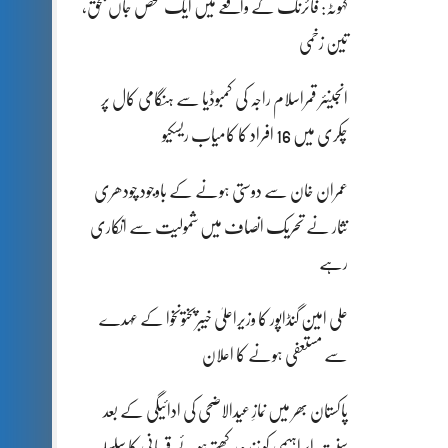
کہوٹہ: فائرنگ کے واقعے میں ایک شخص جاں بحق،
تین زخمی
انجینئر قمراسلام راجہ کی کمبوڈیا سے ہنگامی کال پر
چکری میں 16 افراد کا کامیاب ریسکیو
عمران خان سے دوستی ہونے کے باوجود چودھری
نثار نے تحریک انصاف میں شمولیت سے انکاری
رہے
علی امین گنڈاپور کا وزیراعلیٰ خیبرپختونخوا کے عہدے
سے مستعفی ہونے کا اعلان
پاکستان بھر میں نمازِ عیدالاضحی کی ادائیگی کے بعد
سنتِ ابراہیمی کو زندہ رکھتے ہوئے قربانی کا سلسلہ