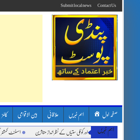
Skip
Submit local news
Contact Us
to
content
صفحہ اول
اہم خبریں
علاقائی
بین الاقوامی
کالمز
اہم خبریں
ون بارشیں، لینڈ سلائیڈنگ اور کوٹلی ستیاں کے نظر انداز متاثرین
اسسٹنٹ کمشنر کلرسید