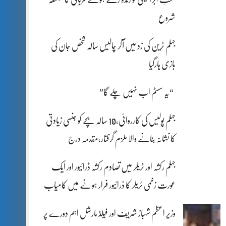
شروع
جہلم ٹرین کی زد میں آکر چالیس سالہ شخص جان کی
بازی ہارگیا
“یہ سسٹم اب نہیں چلے گا”
جہلم پولیس کی کارروائی،10 سالہ بچے کو جنسی زیادتی
کا نشانہ بنانے والا ملزم گرفتار،مقدمہ درج
جہلم رکشہ اور ٹریلر میں تصادم رکشہ ڈرائیور اور ایک
عورت زخمی ٹریلر کا ڈرائیور فرار ہونے میں کامیاب
وزیر اعظم شہباز شریف اور فیلڈ مارشل اہم دورے پر