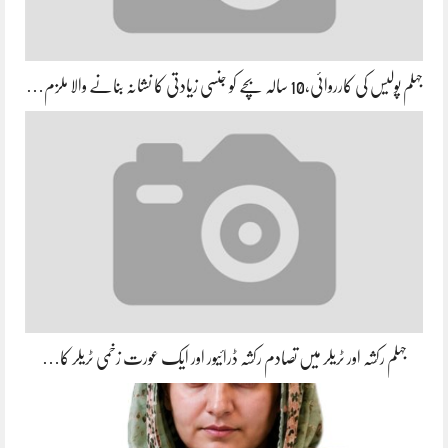
جہلم پولیس کی کارروائی،10 سالہ بچے کو جنسی زیادتی کا نشانہ بنانے والا ملزم…
جہلم رکشہ اور ٹریلر میں تصادم رکشہ ڈرائیور اور ایک عورت زخمی ٹریلر کا…