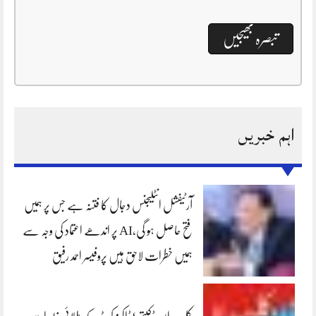
اہم خبریں
آرٹیفشل انٹلیجنس دجال کا فتنہ ہے جس پر ہمیں
فتح حاصل ہو گی،AI پر اندھے اعتماد کی وجہ سے
ہمیں خطرات لاحق ہیں پروفیسر احمد رفیق