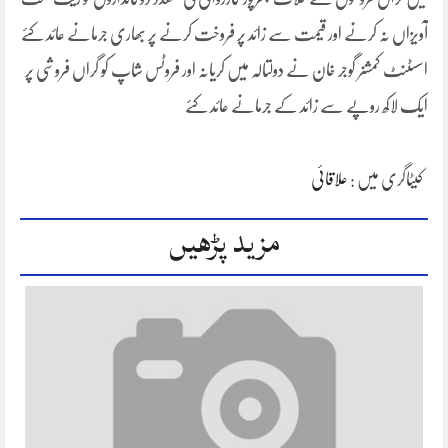
آویزاں نہ کرنے اور قیمت سے زائد پر فروخت کرنے پر بھاری جرمانے عائد کئے
اسسٹنٹ کمشنر گوجر خان نے دولتالہ میں کریانہ اور فروٹس شاپ کو گراں فروشی پر
ایک لاکھ روپے سے زائد کے جرمانے عائد کئے
کیٹاگری میں :
علاقائی
مزید پڑھیں