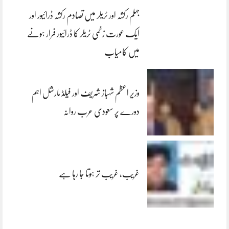
جہلم رکشہ اور ٹریلر میں تصادم رکشہ ڈرائیور اور
ایک عورت زخمی ٹریلر کا ڈرائیور فرار ہونے
میں کامیاب
وزیر اعظم شہباز شریف اور فیلڈ مارشل اہم
دورے پر سعودی عرب روانہ
غریب، غریب تر ہوتا جا رہا ہے