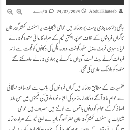
24/07/2024
Abdul Khateeb
0 تبصرے
جاتلی(نمائندہ پنڈی پوسٹ) دولتالہ میں عوامی شکایات پر اسسٹنٹ کمشنر گوجر خان
کا گراں فروشوں کے خلاف بھرپور ایکشن ٹیم کے ہمراہ کاروائی متعدد کو جرمانے
کریانہ سبزی فروٹ،جنرل سٹور،گوشت،دودھ،چکن کی دکانوں کو قیمت سے زائد
فروخت کرنے ریٹ لسٹ آویزاں نہ کرنے پر بھاری جرمانے عائد کئے گئے
متعدد کو وارننگ جاری کی گئی۔
تفصیلات کے مطابق دولتالہ میں گراں فروشوں کی جانب سے خود ساختہ مہنگائی
سے عوام عاجز آ گئے دوکاندار روز مرہ کی اشیاء خوردونوش کی قیمتوں میں من مانہ
اصافہ کر کے عوام کو دونوں ہاتھوں سے لوٹنے میں مصروف ہیں عوامی
شکایات پر اسسٹنٹ کمشنر گوجر خان خضر ظہور گورائیہ نے اپنی ٹیم کے ہمراہ دولتالہ
میں گراں فروشوں کے خلاف بھرپور کارروائی کی متعدد دوکانداروں کو ریٹ لسٹ