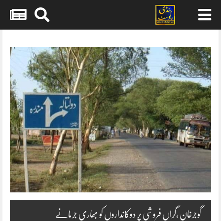
Skip
to
content
گوجرخان ،گراں فروشی پر دوکانداروں کو بھاری جرمانے