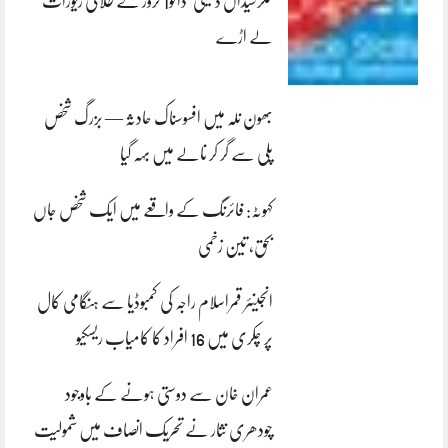
کلرسیداں ڈکیتی‘ڈاکو1 کروڑ کے طلائی زیورات
لے اڑے
بھون نلہ میں افسوسناک حادثہ — بزرگ شخص
پلی سے گر کر نالے میں بہہ گیا
کہوٹہ: فائرنگ کے واقعے میں ایک شخص جاں
بحق، تین زخمی
انجینئر قمراسلام راجہ کی کمبوڈیا سے ہنگامی کال
پر چکری میں 16 افراد کا کامیاب ریسکیو
عمران خان سے دوستی ہونے کے باوجود
چودھری نثار نے تحریک انصاف میں شمولیت