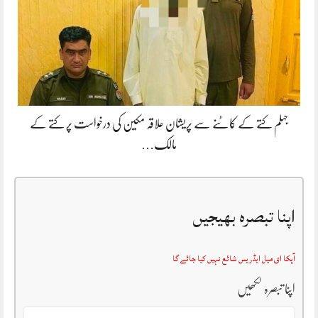
جہلم کتے کے کاٹنے سے پریشان علاقہ مکین کی درخواست پر کتے کے
مالک…
اپنا تبصرہ بھیجیں
آپکا ای میل ایڈریس شائع نہیں کیا جائے گا
اپنا تبصرہ لکھیں