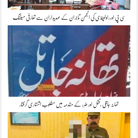
سی پی او،راولپنڈی کی انجمن تاجران کے عہدیداران سے تعارفی میٹنگ
تھانہ جاتلی ،قتل اور ضرر کے مقدمہ میں مطلوب اشتہاری گرفتار