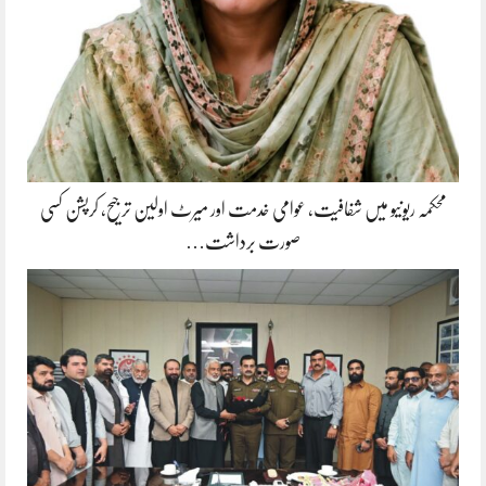
محکمہ ریونیو میں شفافیت، عوامی خدمت اور میرٹ اولین ترجیح، کرپشن کسی
صورت برداشت…