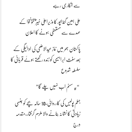
سے انکاری رہے
علی امین گنڈاپور کا وزیراعلیٰ خیبرپختونخوا کے
عہدے سے مستعفی ہونے کا اعلان
پاکستان بھر میں نمازِ عیدالاضحی کی ادائیگی کے
بعد سنتِ ابراہیمی کو زندہ رکھتے ہوئے قربانی کا
سلسلہ شروع
“یہ سسٹم اب نہیں چلے گا”
جہلم پولیس کی کارروائی،10 سالہ بچے کو جنسی
زیادتی کا نشانہ بنانے والا ملزم گرفتار،مقدمہ
درج