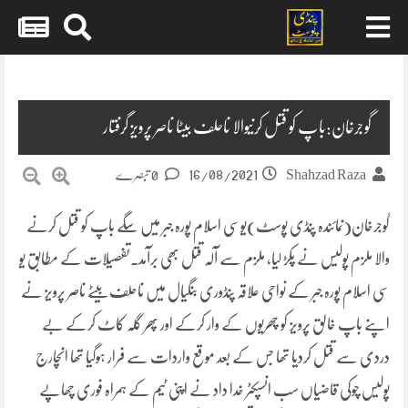
Skip
to
content
گوجرخان:باپ کو قتل کرنیوالا ناحلف بیٹا ناصر پرویز گرفتار
16/08/2021
Shahzad Raza
0 تبصرے
گوجرخان(نمائندہ پنڈی پوسٹ)یوسی اسلام پورہ جبر میں سگے باپ کو قتل کرنے
والا ملزم پولیس نے پکڑ لیا, ملزم سے آلہ قتل بھی برآمد.تفصیلات کے مطابق یو
سی اسلام پورہ جبر کے نواحی علاقہ پنڈوری بنگیال میں ناحلف بیٹے ناصر پرویز نے
اپنے باپ خالق پرویز کو چھریوں کے وار کرکے اور پھر گلہ کاٹ کرکے بے
دردی سے قتل کردیا تھا جس کے بعد موقع واردات سے فرار ہوگیا تھا انچارج
پولیس چوکی قاضیاں سب انسپکٹر خدا داد نے اپنی ٹیم کے ہمراہ فوری چھاپے