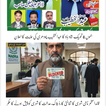
جموں 6 تحریک شاد باد کا عبدالخطیب چودھری کی حمایت کا اعلان
قائداعظم نامی شہری کا شناختی کارڈ بلاک،عدالت کا شہری کو پیش ہونے کا حکم