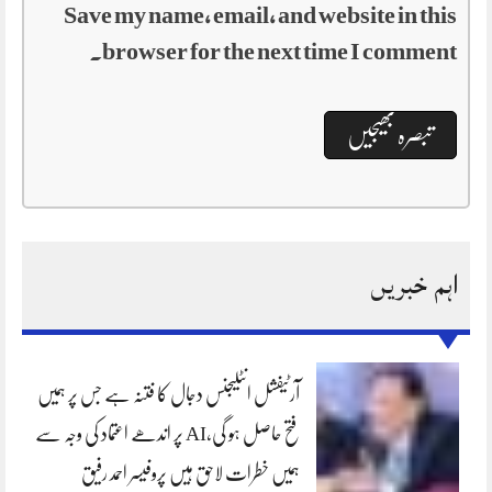
Save my name, email, and website in this
browser for the next time I comment.
اہم خبریں
آرٹیفشل انٹلیجنس دجال کا فتنہ ہے جس پر ہمیں
فتح حاصل ہو گی،AI پر اندھے اعتماد کی وجہ سے
ہمیں خطرات لاحق ہیں پروفیسر احمد رفیق