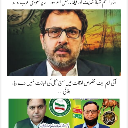
وزیر اعظم شہباز شریف اور فیلڈ مارشل اہم دورے پر سعودی عرب روانہ
آئی ایم ایف مخصوص اوقات میں سستی بجلی کی اجازت نہیں دے رہا،
وفاقی…