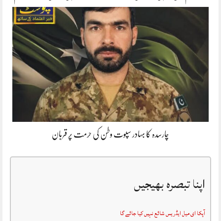
چارسدہ کا بہادر سپوت وطن کی حرمت پر قربان
اپنا تبصرہ بھیجیں
آپکا ای میل ایڈریس شائع نہیں کیا جائے گا