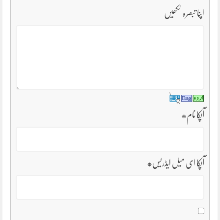
اپنا تبصرہ لکھیں
آپکا نام
*
آپکا ای میل ایڈریس
*