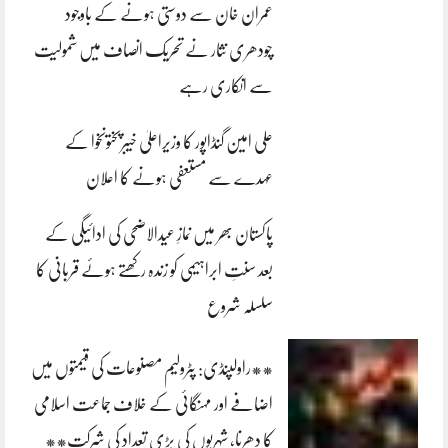
عمران خان سے دوستی ہونے کے باوجود
چودھری نثار نے تحریک انصاف میں شمولیت
سے انکاری رہے
علی امین گنڈاپور کا وزیراعلیٰ خیبرپختونخوا کے
عہدے سے مستعفی ہونے کا اعلان
پاکستان بھر میں نمازِ عیدالاضحی کی ادائیگی کے
بعد سنتِ ابراہیمی کو زندہ رکھتے ہوئے قربانی کا
سلسلہ شروع
**راولپنڈی: پٹرولیم مصنوعات کی قیمتوں میں
اضافے اور مہنگائی کے خلاف جماعت اسلامی
کا دھرنا، شہریوں کی بڑی تعداد کی شرکت**