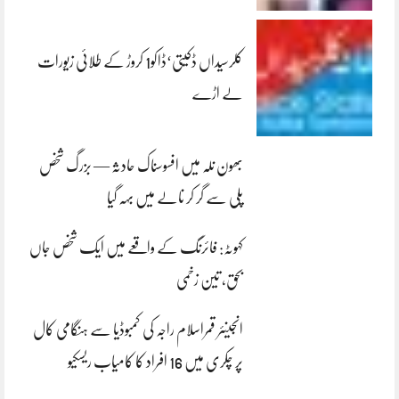
کلرسیداں ڈکیتی‘ڈاکو1 کروڑ کے طلائی زیورات
لے اڑے
بھون نلہ میں افسوسناک حادثہ — بزرگ شخص
پلی سے گر کر نالے میں بہہ گیا
کہوٹہ: فائرنگ کے واقعے میں ایک شخص جاں
بحق، تین زخمی
انجینئر قمراسلام راجہ کی کمبوڈیا سے ہنگامی کال
پر چکری میں 16 افراد کا کامیاب ریسکیو