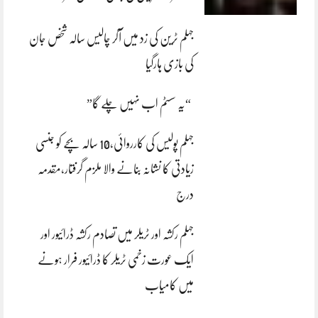
جہلم ٹرین کی زد میں آکر چالیس سالہ شخص جان
کی بازی ہارگیا
“یہ سسٹم اب نہیں چلے گا”
جہلم پولیس کی کارروائی،10 سالہ بچے کو جنسی
زیادتی کا نشانہ بنانے والا ملزم گرفتار،مقدمہ
درج
جہلم رکشہ اور ٹریلر میں تصادم رکشہ ڈرائیور اور
ایک عورت زخمی ٹریلر کا ڈرائیور فرار ہونے
میں کامیاب