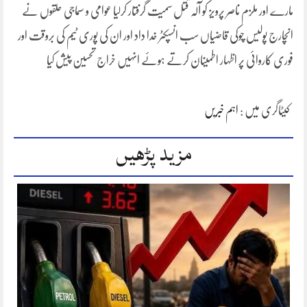
مارے اور ملزم ناصر پرویز کو آلہ قتل سمیت گرفتار کرلیا عوامی و سماجی حلقوں نے
انچارج پولیس چوکی قاضیاں سب انسپکٹر خدا داد اور ان کی پوری ٹیم کی بروقت اور
فوری کاروائی پر اظہار اطمینان کرتے ہوئے انہیں خراج تحسین پیش کیا
کیٹاگری میں :
اہم خبریں
مزید پڑھیں