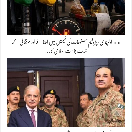
**راولپنڈی: پٹرولیم مصنوعات کی قیمتوں میں اضافے اور مہنگائی کے
خلاف جماعت اسلامی کا…