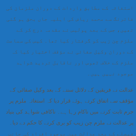
استغاثہ کے مطابق واردات کے دوران ملزمان کی
فائرنگ سے محمد ریاض کی اہلیہ جاں بحق ہو گئی
تھیں، جس کے بعد پولیس نے مقدمہ درج کر کے
ملزم چن زیب کو گرفتار کیا تھا۔ کیس کی سماعت
کے دوران وکیل صفائی نے مؤقف اختیار کیا کہ
ملزم کے خلاف ٹھوس اور ناقابل تردید شواہد
موجود نہیں ہیں۔
عدالت نے فریقین کے دلائل سننے کے بعد وکیل صفائی کے
مؤقف سے اتفاق کرتے ہوئے قرار دیا کہ استغاثہ ملزم پر
جرم ثابت کرنے میں ناکام رہا ہے۔ ناکافی شواہد کی بنیاد
پر عدالت نے ملزم چن زیب کو بری کرنے کا حکم دے دیا۔
فیصلے کے بعد عدالت میں موجود افراد کی جانب