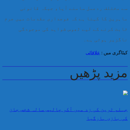
سے مختلف ردعمل سامنے آیا، جبکہ قانونی
ماہرین کا کہنا ہے کہ فوجداری مقدمات میں جرم
ثابت کرنے کے لیے ٹھوس شواہد کی موجودگی
ناگزیر ہوتی ہے۔
کیٹاگری میں :
علاقائی
مزید پڑھیں
جہلم ٹرین کی زد میں آکر چالیس سالہ شخص جان
کی بازی ہارگیا