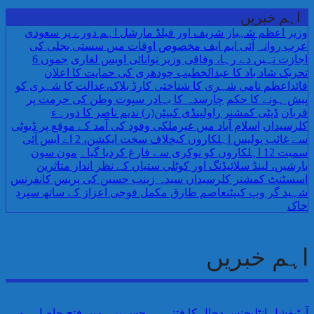
اہم خبریں
وزیر اعظم شہباز شریف اور فیلڈ مارشل اہم دورے پر سعودی
عرب روانہ
آئی ایم ایف مخصوص اوقات میں سستی بجلی کی
اجازت نہیں دے رہا، وفاقی وزیر توانائی اویس لغاری
جموں 6
تحریک شاد باد کا عبدالخطیب چودھری کی حمایت کا اعلان
قائداعظم نامی شہری کا شناختی کارڈ بلاک،عدالت کا شہری کو
پیش ہونے کا حکم
چارسدہ کا بہادر سپوت وطن کی حرمت پر
قربان
ڈپٹی کمشنر راولپنڈی کیپٹن(ر) ندیم ناصر کا دورہء
کلرسیداں
اسلام آباد میں غیرملکی وفود کی آمد کے موقع پر ڈیوٹی
سے غائب پولیس اہلکاروں کیخلاف سخت ایکشن، 2 اے ایس آئی
سمیت 12 اہلکاروں کو نوکری سے فارغ کردیا گیا۔
مون سون
بارشیں، لینڈ سلائیڈنگ اور کوٹلی ستیاں کے نظر انداز متاثرین
اسسٹنٹ کمشنر کلرسیداں سیدہ زینب حسین کی پریس کانفرنس
شہید گر وپ کیپٹنعاصم طارق مکمل فوجی اعزاز کے ساتھ سپردِ
خاک
اہم خبریں
آرٹیفشل انٹلیجنس دجال کا فتنہ ہے جس پر ہمیں فتح حاصل ہو