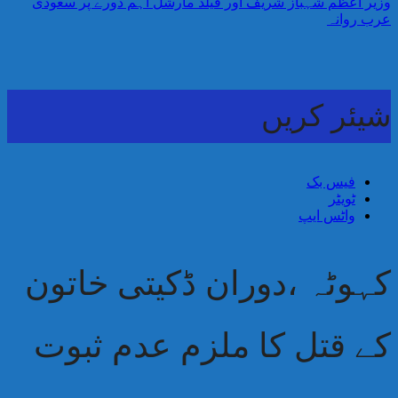
وزیر اعظم شہباز شریف اور فیلڈ مارشل اہم دورے پر سعودی
عرب روانہ
شیئر کریں
فیس بک
ٹویٹر
واٹس ایپ
کہوٹہ ،دوران ڈکیتی خاتون
کے قتل کا ملزم عدم ثبوت