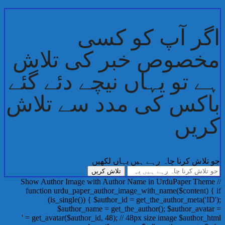
اگر آپ کو کسی
مخصوص خبر کی تلاش
ہے تو یہاں نیچے دئے گئے
باکس کی مدد سے تلاش
کریں
جو تلاش کرنا چاہ رہے ہیں یہاں لکھیں
// Show Author Image with Author Name in UrduPaper Theme
function urdu_paper_author_image_with_name($content) { if
(is_single()) { $author_id = get_the_author_meta('ID');
$author_name = get_the_author(); $author_avatar =
get_avatar($author_id, 48); // 48px size image $author_html = '