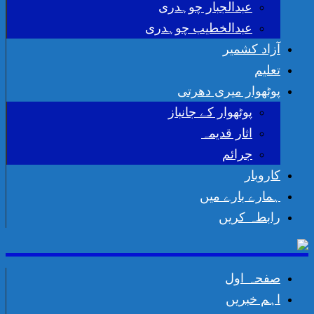
عبدالجبار چوہدری
عبدالخطیب چوہدری
آزاد کشمیر
تعلیم
پوٹھوار میری دھرتی
پوٹھوار کے جانباز
اثار قدیمہ
جرائم
کاروبار
ہمارے بارے میں
رابطہ کریں
صفحہ اول
اہم خبریں