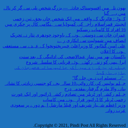
بھون نلہ میں افسوسناک حادثہ — بزرگ شخص پلی سے گر کر نالے
میں بہہ گیا
کہوٹہ: فائرنگ کے واقعے میں ایک شخص جاں بحق، تین زخمی
انجینئر قمراسلام راجہ کی کمبوڈیا سے ہنگامی کال پر چکری میں
16 افراد کا کامیاب ریسکیو
عمران خان سے دوستی ہونے کے باوجود چودھری نثار نے تحریک
انصاف میں شمولیت سے انکاری رہے
علی امین گنڈاپور کا وزیراعلیٰ خیبرپختونخوا کے عہدے سے مستعفی
ہونے کا اعلان
پاکستان بھر میں نمازِ عیدالاضحی کی ادائیگی کے بعد سنتِ
ابراہیمی کو زندہ رکھتے ہوئے قربانی کا سلسلہ شروع
جہلم ٹرین کی زد میں آکر چالیس سالہ شخص جان کی
بازی ہارگیا
“یہ سسٹم اب نہیں چلے گا”
جہلم پولیس کی کارروائی،10 سالہ بچے کو جنسی زیادتی کا نشانہ
بنانے والا ملزم گرفتار،مقدمہ درج
جہلم رکشہ اور ٹریلر میں تصادم رکشہ ڈرائیور اور ایک عورت
زخمی ٹریلر کا ڈرائیور فرار ہونے میں کامیاب
وزیر اعظم شہباز شریف اور فیلڈ مارشل اہم دورے پر سعودی
عرب روانہ
Copyright © 2021, Pindi Post All Rights Reserved.