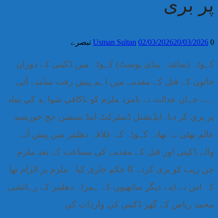
پر بری
0 تبصرے
20/03/2026
02/03/2026
Usman Sultan
کہوٹہ (نمائندہ پنڈی پوسٹ) کہوٹہ میں ڈکیتی کے دوران
خاتون کے قتل کے مقدمے میں اہم پیش رفت سامنے آئی
ہے، جہاں عدالت نے نامزد ملزم کو ناکافی شواہد کی بنیاد
پر بری کر دیا۔ایڈیشنل ڈسٹرکٹ اینڈ سیشن جج خورشید
عالم بھٹی نے تھانہ کہوٹہ کے علاقہ دھلیتر میں پیش آنے
والے ڈکیتی اور قتل کے مقدمے کی سماعت کے بعد ملزم
چن زیب کو بری کرنے کا حکم جاری کیا۔ ملزم پر الزام تھا
کہ اس نے اپنے دیگر ساتھیوں کے ہمراہ دھلیتر کے رہائشی
محمد ریاض کے گھر ڈکیتی کی واردات کی۔