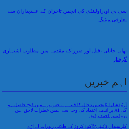
سی پی او،راولپنڈی کی انجمن تاجران کے عہدیداران سے
تعارفی میٹنگ
تھانہ جاتلی ،قتل اور ضرر کے مقدمہ میں مطلوب اشتہاری
گرفتار
اہم خبریں
آرٹیفشل انٹلیجنس دجال کا فتنہ ہے جس پر ہمیں فتح حاصل ہو
گی،AI پر اندھے اعتماد کی وجہ سے ہمیں خطرات لاحق ہیں
پروفیسر احمد رفیق
کلرسیداں ڈکیتی‘ڈاکو1 کروڑ کے طلائی زیورات لے اڑے