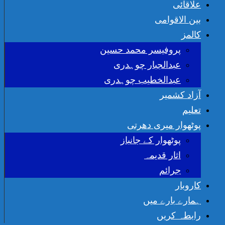
علاقائی
بین الاقوامی
کالمز
پروفیسر محمد حسین
عبدالجبار چوہدری
عبدالخطیب چوہدری
آزاد کشمیر
تعلیم
پوٹھوار میری دھرتی
پوٹھوار کے جانباز
اثار قدیمہ
جرائم
کاروبار
ہمارے بارے میں
رابطہ کریں