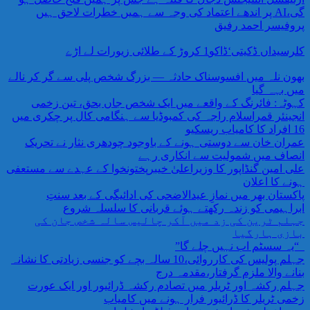
گی،AI پر اندھے اعتماد کی وجہ سے ہمیں خطرات لاحق ہیں
پروفیسر احمد رفیق
کلرسیداں ڈکیتی‘ڈاکو1 کروڑ کے طلائی زیورات لے اڑے
بھون نلہ میں افسوسناک حادثہ — بزرگ شخص پلی سے گر کر نالے
میں بہہ گیا
کہوٹہ: فائرنگ کے واقعے میں ایک شخص جاں بحق، تین زخمی
انجینئر قمراسلام راجہ کی کمبوڈیا سے ہنگامی کال پر چکری میں
16 افراد کا کامیاب ریسکیو
عمران خان سے دوستی ہونے کے باوجود چودھری نثار نے تحریک
انصاف میں شمولیت سے انکاری رہے
علی امین گنڈاپور کا وزیراعلیٰ خیبرپختونخوا کے عہدے سے مستعفی
ہونے کا اعلان
پاکستان بھر میں نمازِ عیدالاضحی کی ادائیگی کے بعد سنتِ
ابراہیمی کو زندہ رکھتے ہوئے قربانی کا سلسلہ شروع
جہلم ٹرین کی زد میں آکر چالیس سالہ شخص جان کی
بازی ہارگیا
“یہ سسٹم اب نہیں چلے گا”
جہلم پولیس کی کارروائی،10 سالہ بچے کو جنسی زیادتی کا نشانہ
بنانے والا ملزم گرفتار،مقدمہ درج
جہلم رکشہ اور ٹریلر میں تصادم رکشہ ڈرائیور اور ایک عورت
زخمی ٹریلر کا ڈرائیور فرار ہونے میں کامیاب