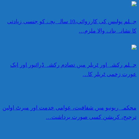
جہلم پولیس کی کارروائی،10 سالہ بچے کو جنسی زیادتی
کا نشانہ بنانے والا ملزم…
جہلم رکشہ اور ٹریلر میں تصادم رکشہ ڈرائیور اور ایک
عورت زخمی ٹریلر کا…
محکمہ ریونیو میں شفافیت، عوامی خدمت اور میرٹ اولین
ترجیح، کرپشن کسی صورت برداشت…